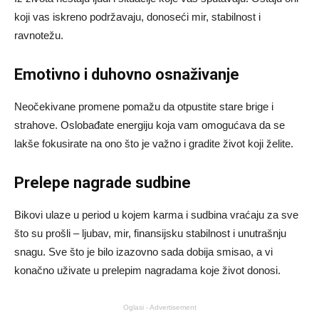
koji vas iskreno podržavaju, donoseći mir, stabilnost i
ravnotežu.
Emotivno i duhovno osnaživanje
Neočekivane promene pomažu da otpustite stare brige i
strahove. Oslobađate energiju koja vam omogućava da se
lakše fokusirate na ono što je važno i gradite život koji želite.
Prelepe nagrade sudbine
Bikovi ulaze u period u kojem karma i sudbina vraćaju za sve
što su prošli – ljubav, mir, finansijsku stabilnost i unutrašnju
snagu. Sve što je bilo izazovno sada dobija smisao, a vi
konačno uživate u prelepim nagradama koje život donosi.
Oglasi - Advertisement