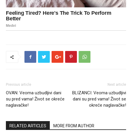
Previous article
Next article
OVAN: Veoma uzbudljivi dani
BLIZANCI: Veoma uzbudljivi
su pred vama! Život se okreće
dani su pred vama! Život se
naglavačke!
okreće naglavačke!
RELATED ARTICLES
MORE FROM AUTHOR