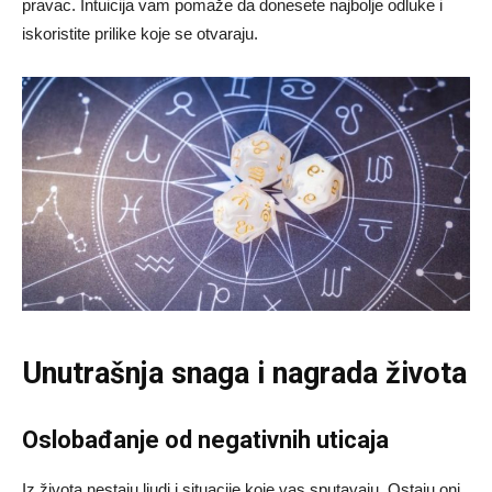
pravac. Intuicija vam pomaže da donesete najbolje odluke i
iskoristite prilike koje se otvaraju.
Unutrašnja snaga i nagrada života
Oslobađanje od negativnih uticaja
Iz života nestaju ljudi i situacije koje vas sputavaju. Ostaju oni