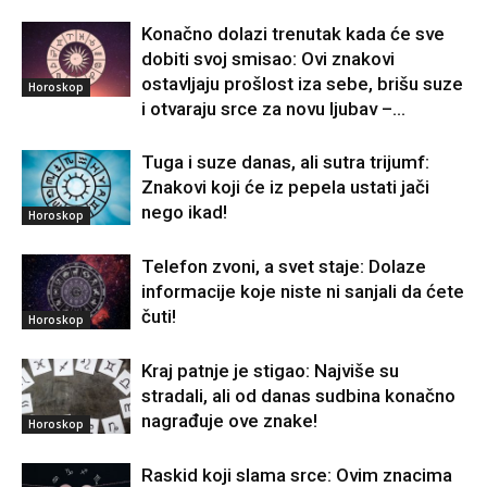
Konačno dolazi trenutak kada će sve
dobiti svoj smisao: Ovi znakovi
ostavljaju prošlost iza sebe, brišu suze
Horoskop
i otvaraju srce za novu ljubav –...
Tuga i suze danas, ali sutra trijumf:
Znakovi koji će iz pepela ustati jači
nego ikad!
Horoskop
Telefon zvoni, a svet staje: Dolaze
informacije koje niste ni sanjali da ćete
čuti!
Horoskop
Kraj patnje je stigao: Najviše su
stradali, ali od danas sudbina konačno
nagrađuje ove znake!
Horoskop
Raskid koji slama srce: Ovim znacima