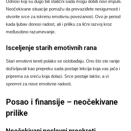
Odnosi koji su dugo bili statični sada mogu dobiti novi impuls.
Neočekivane situacije pomažu da prevaziđete nesigurnosti i
otvorite srce za iskrenu emotivnu povezanost. Ovo je period
kada ljubav donosi radost, ali i priliku za lični razvoj kroz
međusobno razumevanje.
Isceljenje starih emotivnih rana
Stari emotivni tereti polako se oslobađaju. Ono što ste ranije
doživljavali kao prepreku sada postaje lekcija koja vas jača i
priprema za sreću koja dolazi. Srce postaje lakše, a vi
spremni za nove emotivne radosti.
Posao i finansije – neočekivane
prilike
Neočekivani poslovni preokreti