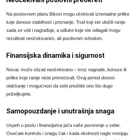
Na poslovnom planu Bikovi mogu očekivati iznenadne prilike
koje donose stabilnost i priznanje. Trud koji ste uložili ranije
sada se vidi i nagrađuje, a odluke koje ste odlagali mogu
rezultirati neočekivanim, ali pozitivnim ishodom.
Finansijska dinamika i sigurnost
Novac može stizati neočekivano – kroz nagrade, bonuse ili
prilike koje ranije niste primećivali. Ovaj period donosi
olakšanje i mogućnost da sebi priuštite ono što dugo
priželjkujete.
Samopouzdanje i unutrašnja snaga
Uspeh u poslu i finansijama jača vaše poverenje u sebe.
Osećate kontrolu i snagu čak i kada okolnosti naglo menjaju