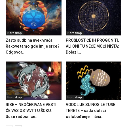
Horoskop
Horoskop
Zašto sudbina uvek vraća
PROŠLOST ĆE IH PROGONITI,
Rakove tamo gde im je srce?
ALI ONI TU NEĆE MOĆI NIŠTA:
Odgovor...
Dolazi...
Horoskop
Horoskop
RIBE – NEOČEKIVANE VESTI
VODOLIJE SU NOSILE TUĐE
ĆE VAS OSTAVITI U ŠOKU:
TERETE – sada dolazi
Suze radosnice...
oslobođenje i lična...