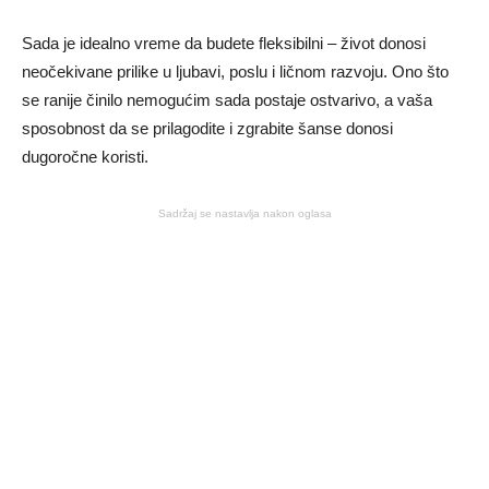
Sada je idealno vreme da budete fleksibilni – život donosi
neočekivane prilike u ljubavi, poslu i ličnom razvoju. Ono što
se ranije činilo nemogućim sada postaje ostvarivo, a vaša
sposobnost da se prilagodite i zgrabite šanse donosi
dugoročne koristi.
Sadržaj se nastavlja nakon oglasa