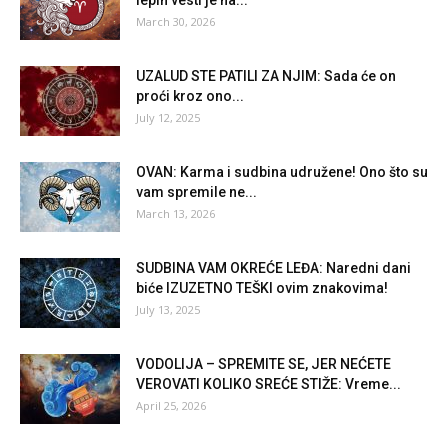
lepih vesti je na...
March 30, 2026
UZALUD STE PATILI ZA NJIM: Sada će on
proći kroz ono...
July 12, 2025
OVAN: Karma i sudbina udružene! Ono što su
vam spremile ne...
March 13, 2026
SUDBINA VAM OKREĆE LEĐA: Naredni dani
biće IZUZETNO TEŠKI ovim znakovima!
July 13, 2025
VODOLIJA – SPREMITE SE, JER NEĆETE
VEROVATI KOLIKO SREĆE STIŽE: Vreme...
April 25, 2026