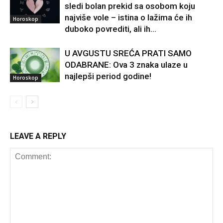
sledi bolan prekid sa osobom koju
najviše vole – istina o lažima će ih
Horoskop
duboko povrediti, ali ih...
U AVGUSTU SREĆA PRATI SAMO
ODABRANE: Ova 3 znaka ulaze u
najlepši period godine!
Horoskop
LEAVE A REPLY