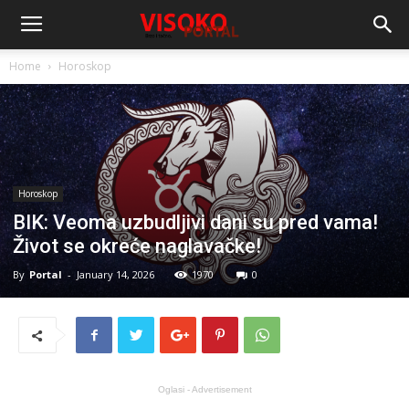
Home
Horoskop
Horoskop
BIK: Veoma uzbudljivi dani su pred vama!
Život se okreće naglavačke!
By
Portal
-
January 14, 2026
1970
0
Oglasi - Advertisement