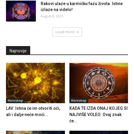
Rakovi ulaze u karmičku fazu života: Istine
izlaze na videlo!
August 8, 2025
Load more
Najnovije
Horoskop
Horoskop
LAV: Istina će im otvoriti oči,
KADA TE IZDA ONAJ KOJEG SI
ali i dalje neće moći...
NAJVIŠE VOLEO: Ovaj znak
će...