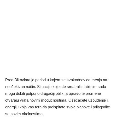
Pred Bikovima je period u kojem se svakodnevica menja na
neočekivan način. Situacije koje ste smatrali stabilnim sada
mogu dobiti potpuno drugačiji oblik, a upravo te promene
otvaraju vrata novim mogućnostima. Osećaćete uzbuđenje i
energiju koja vas tera da preispitate svoje planove i prilagodite
se novim okolnostima.