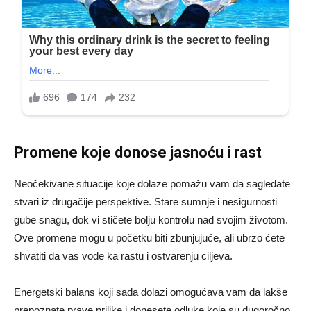
Promene koje donose jasnoću i rast
Neočekivane situacije koje dolaze pomažu vam da sagledate
stvari iz drugačije perspektive. Stare sumnje i nesigurnosti
gube snagu, dok vi stičete bolju kontrolu nad svojim životom.
Ove promene mogu u početku biti zbunjujuće, ali ubrzo ćete
shvatiti da vas vode ka rastu i ostvarenju ciljeva.
Energetski balans koji sada dolazi omogućava vam da lakše
prepoznate prave prilike i donesete odluke koje su dugoročno