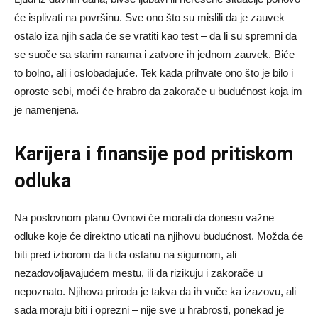
će isplivati na površinu. Sve ono što su mislili da je zauvek
ostalo iza njih sada će se vratiti kao test – da li su spremni da
se suoče sa starim ranama i zatvore ih jednom zauvek. Biće
to bolno, ali i oslobađajuće. Tek kada prihvate ono što je bilo i
oproste sebi, moći će hrabro da zakorače u budućnost koja im
je namenjena.
Karijera i finansije pod pritiskom
odluka
Na poslovnom planu Ovnovi će morati da donesu važne
odluke koje će direktno uticati na njihovu budućnost. Možda će
biti pred izborom da li da ostanu na sigurnom, ali
nezadovoljavajućem mestu, ili da rizikuju i zakorače u
nepoznato. Njihova priroda je takva da ih vuče ka izazovu, ali
sada moraju biti i oprezni – nije sve u hrabrosti, ponekad je