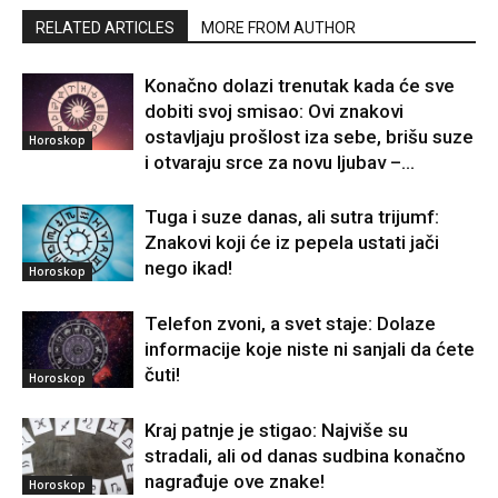
RELATED ARTICLES
MORE FROM AUTHOR
Konačno dolazi trenutak kada će sve
dobiti svoj smisao: Ovi znakovi
ostavljaju prošlost iza sebe, brišu suze
Horoskop
i otvaraju srce za novu ljubav –...
Tuga i suze danas, ali sutra trijumf:
Znakovi koji će iz pepela ustati jači
nego ikad!
Horoskop
Telefon zvoni, a svet staje: Dolaze
informacije koje niste ni sanjali da ćete
čuti!
Horoskop
Kraj patnje je stigao: Najviše su
stradali, ali od danas sudbina konačno
nagrađuje ove znake!
Horoskop