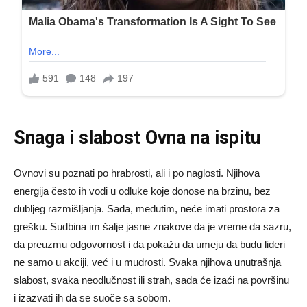
Snaga i slabost Ovna na ispitu
Ovnovi su poznati po hrabrosti, ali i po naglosti. Njihova
energija često ih vodi u odluke koje donose na brzinu, bez
dubljeg razmišljanja. Sada, međutim, neće imati prostora za
grešku. Sudbina im šalje jasne znakove da je vreme da sazru,
da preuzmu odgovornost i da pokažu da umeju da budu lideri
ne samo u akciji, već i u mudrosti. Svaka njihova unutrašnja
slabost, svaka neodlučnost ili strah, sada će izaći na površinu
i izazvati ih da se suoče sa sobom.