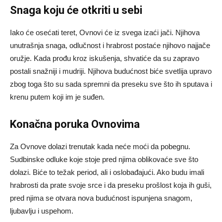
Snaga koju će otkriti u sebi
Iako će osećati teret, Ovnovi će iz svega izaći jači. Njihova
unutrašnja snaga, odlučnost i hrabrost postaće njihovo najjače
oružje. Kada prođu kroz iskušenja, shvatiće da su zapravo
postali snažniji i mudriji. Njihova budućnost biće svetlija upravo
zbog toga što su sada spremni da preseku sve što ih sputava i
krenu putem koji im je suđen.
Konačna poruka Ovnovima
Za Ovnove dolazi trenutak kada neće moći da pobegnu.
Sudbinske odluke koje stoje pred njima oblikovaće sve što
dolazi. Biće to težak period, ali i oslobađajući. Ako budu imali
hrabrosti da prate svoje srce i da preseku prošlost koja ih guši,
pred njima se otvara nova budućnost ispunjena snagom,
ljubavlju i uspehom.