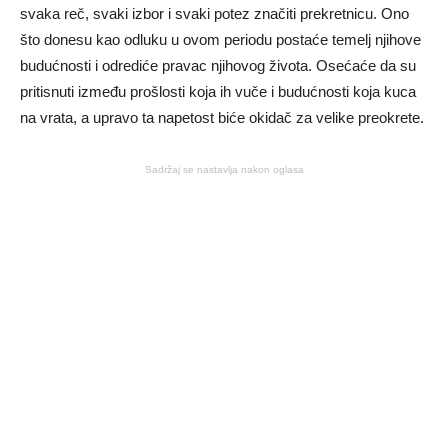
svaka reč, svaki izbor i svaki potez značiti prekretnicu. Ono
što donesu kao odluku u ovom periodu postaće temelj njihove
budućnosti i odrediće pravac njihovog života. Osećaće da su
pritisnuti između prošlosti koja ih vuče i budućnosti koja kuca
na vrata, a upravo ta napetost biće okidač za velike preokrete.
Sadržaj se nastavlja nakon oglasa