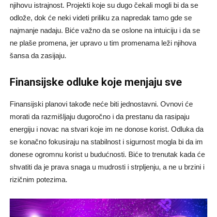
njihovu istrajnost. Projekti koje su dugo čekali mogli bi da se
odlože, dok će neki videti priliku za napredak tamo gde se
najmanje nadaju. Biće važno da se oslone na intuiciju i da se
ne plaše promena, jer upravo u tim promenama leži njihova
šansa da zasijaju.
Finansijske odluke koje menjaju sve
Finansijski planovi takođe neće biti jednostavni. Ovnovi će
morati da razmišljaju dugoročno i da prestanu da rasipaju
energiju i novac na stvari koje im ne donose korist. Odluka da
se konačno fokusiraju na stabilnost i sigurnost mogla bi da im
donese ogromnu korist u budućnosti. Biće to trenutak kada će
shvatiti da je prava snaga u mudrosti i strpljenju, a ne u brzini i
rizičnim potezima.