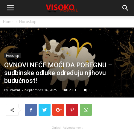
Home
Horoskop
Horoskop
OVNOVI NEĆE MOĆI DA POBEGNU –
sudbinske odluke određuju njihovu
budućnost!
By
Portal
-
September 16, 2025
2301
0
Oglasi - Advertisement