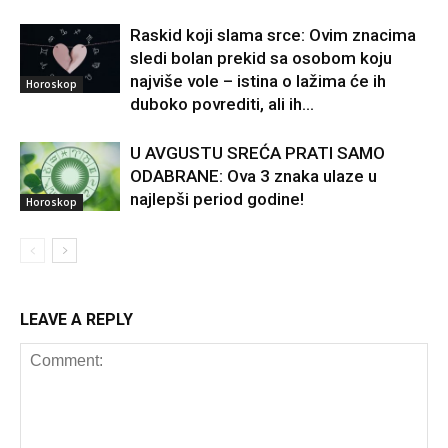
Raskid koji slama srce: Ovim znacima
sledi bolan prekid sa osobom koju
najviše vole – istina o lažima će ih
Horoskop
duboko povrediti, ali ih...
U AVGUSTU SREĆA PRATI SAMO
ODABRANE: Ova 3 znaka ulaze u
najlepši period godine!
Horoskop
LEAVE A REPLY