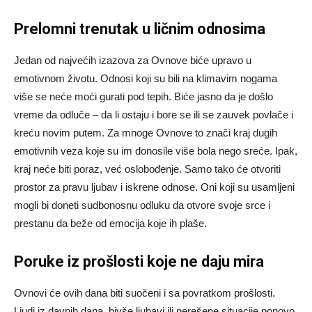
Prelomni trenutak u ličnim odnosima
Jedan od najvećih izazova za Ovnove biće upravo u
emotivnom životu. Odnosi koji su bili na klimavim nogama
više se neće moći gurati pod tepih. Biće jasno da je došlo
vreme da odluče – da li ostaju i bore se ili se zauvek povlače i
kreću novim putem. Za mnoge Ovnove to znači kraj dugih
emotivnih veza koje su im donosile više bola nego sreće. Ipak,
kraj neće biti poraz, već oslobođenje. Samo tako će otvoriti
prostor za pravu ljubav i iskrene odnose. Oni koji su usamljeni
mogli bi doneti sudbonosnu odluku da otvore svoje srce i
prestanu da beže od emocija koje ih plaše.
Poruke iz prošlosti koje ne daju mira
Ovnovi će ovih dana biti suočeni i sa povratkom prošlosti.
Ljudi iz davnih dana, bivše ljubavi ili nerešene situacije ponovo