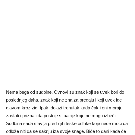
Nema bega od sudbine. Ovnovi su znak koji se uvek bori do
poslednjeg daha, znak koji ne zna za predaju i koji uvek ide
glavom kroz zid. Ipak, dolazi trenutak kada čak i oni moraju
zastati i priznati da postoje situacije koje ne mogu izbeći.
Sudbina sada stavlja pred njih teške odluke koje neće moći da
odlože niti da se sakriju iza svoje snage. Biće to dani kada će