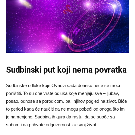
Sudbinski put koji nema povratka
Sudbinske odluke koje Ovnovi sada donesu neće se moći
poništiti. To su one vrste odluka koje menjaju sve – ljubav,
posao, odnose sa porodicom, pa i njihov pogled na život. Biće
to period kada će naučiti da ne mogu pobeći od onoga što im
je namenjeno. Sudbina ih gura da rastu, da se suoče sa
sobom i da prihvate odgovornost za svoj život.