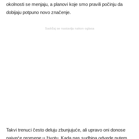
okolnosti se menjaju, a planovi koje smo pravili počinju da
dobijaju potpuno novo značenje.
Sadržaj se nastavlja nakon oglasa
Takvi trenuci često deluju zbunjujuće, ali upravo oni donose
najveće promene u životu. Kada nas sudbina odvede putem