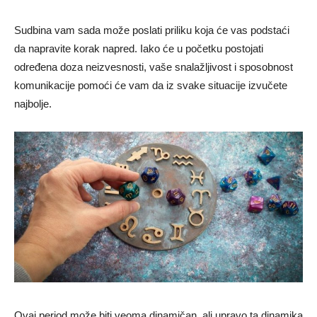
Sudbina vam sada može poslati priliku koja će vas podstaći
da napravite korak napred. Iako će u početku postojati
određena doza neizvesnosti, vaše snalažljivost i sposobnost
komunikacije pomoći će vam da iz svake situacije izvučete
najbolje.
Ovaj period može biti veoma dinamičan, ali upravo ta dinamika