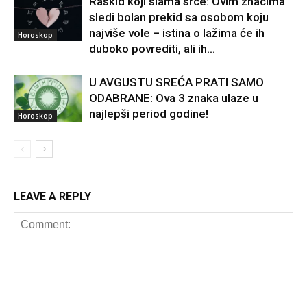
Raskid koji slama srce: Ovim znacima
sledi bolan prekid sa osobom koju
najviše vole – istina o lažima će ih
Horoskop
duboko povrediti, ali ih...
U AVGUSTU SREĆA PRATI SAMO
ODABRANE: Ova 3 znaka ulaze u
najlepši period godine!
Horoskop
LEAVE A REPLY