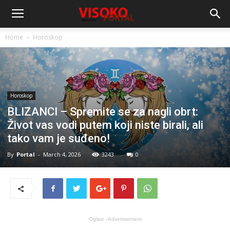
Home
Horoskop
Horoskop
BLIZANCI – Spremite se za nagli obrt:
Život vas vodi putem koji niste birali, ali
tako vam je suđeno!
By
Portal
-
March 4, 2026
3243
0
Oglasi - Advertisement