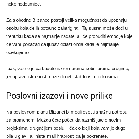
neke nedoumice.
Za slobodne Blizance postoji velika mogućnost da upoznaju
osobu koja će ih potpuno zaintrigirati. Taj susret može doći u
trenutku kada se najmanje nadate, ali će probuditi emocije koje
će vam pokazati da ljubav dolazi onda kada je najmanje
očekujemo.
Ipak, važno je da budete iskreni prema sebi i prema drugima,
jer upravo iskrenost može doneti stabilnost u odnosima.
Poslovni izazovi i nove prilike
Na poslovnom planu Blizanci bi mogli osetiti snažnu potrebu
za promenom. Možda ćete početi da razmišljate o novim
projektima, drugačijem poslu ili čak o ideji koja vam je dugo
bila u glavi, ali niste imali hrabrosti da je pokrenete.