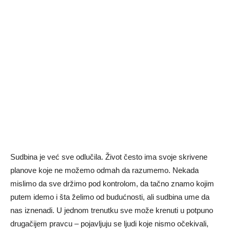
Sudbina je već sve odlučila. Život često ima svoje skrivene
planove koje ne možemo odmah da razumemo. Nekada
mislimo da sve držimo pod kontrolom, da tačno znamo kojim
putem idemo i šta želimo od budućnosti, ali sudbina ume da
nas iznenadi. U jednom trenutku sve može krenuti u potpuno
drugačijem pravcu – pojavljuju se ljudi koje nismo očekivali,