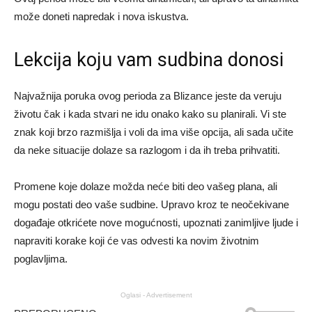
može doneti napredak i nova iskustva.
Lekcija koju vam sudbina donosi
Najvažnija poruka ovog perioda za Blizance jeste da veruju
životu čak i kada stvari ne idu onako kako su planirali. Vi ste
znak koji brzo razmišlja i voli da ima više opcija, ali sada učite
da neke situacije dolaze sa razlogom i da ih treba prihvatiti.
Promene koje dolaze možda neće biti deo vašeg plana, ali
mogu postati deo vaše sudbine. Upravo kroz te neočekivane
događaje otkrićete nove mogućnosti, upoznati zanimljive ljude i
napraviti korake koji će vas odvesti ka novim životnim
poglavljima.
Oglasi - Advertisement