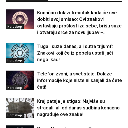
Konačno dolazi trenutak kada će sve
dobiti svoj smisao: Ovi znakovi
ostavljaju prošlost iza sebe, brišu suze
Horoskop
i otvaraju srce za novu ljubav –...
Tuga i suze danas, ali sutra trijumf:
Znakovi koji će iz pepela ustati jači
nego ikad!
Horoskop
Telefon zvoni, a svet staje: Dolaze
informacije koje niste ni sanjali da ćete
čuti!
Horoskop
Kraj patnje je stigao: Najviše su
stradali, ali od danas sudbina konačno
nagrađuje ove znake!
Horoskop