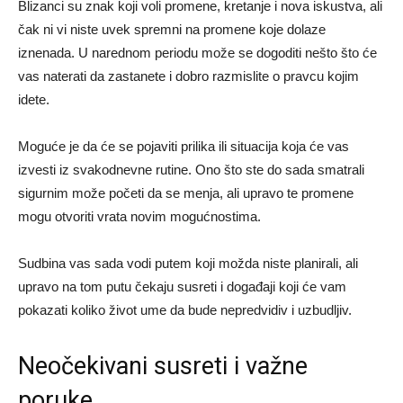
Blizanci su znak koji voli promene, kretanje i nova iskustva, ali
čak ni vi niste uvek spremni na promene koje dolaze
iznenada. U narednom periodu može se dogoditi nešto što će
vas naterati da zastanete i dobro razmislite o pravcu kojim
idete.
Moguće je da će se pojaviti prilika ili situacija koja će vas
izvesti iz svakodnevne rutine. Ono što ste do sada smatrali
sigurnim može početi da se menja, ali upravo te promene
mogu otvoriti vrata novim mogućnostima.
Sudbina vas sada vodi putem koji možda niste planirali, ali
upravo na tom putu čekaju susreti i događaji koji će vam
pokazati koliko život ume da bude nepredvidiv i uzbudljiv.
Neočekivani susreti i važne
poruke