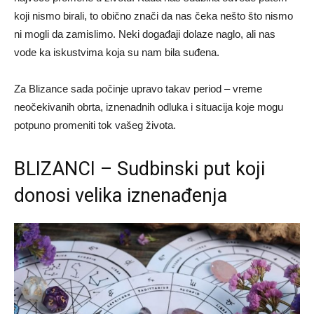
koji nismo birali, to obično znači da nas čeka nešto što nismo
ni mogli da zamislimo. Neki događaji dolaze naglo, ali nas
vode ka iskustvima koja su nam bila suđena.
Za Blizance sada počinje upravo takav period – vreme
neočekivanih obrta, iznenadnih odluka i situacija koje mogu
potpuno promeniti tok vašeg života.
BLIZANCI – Sudbinski put koji
donosi velika iznenađenja