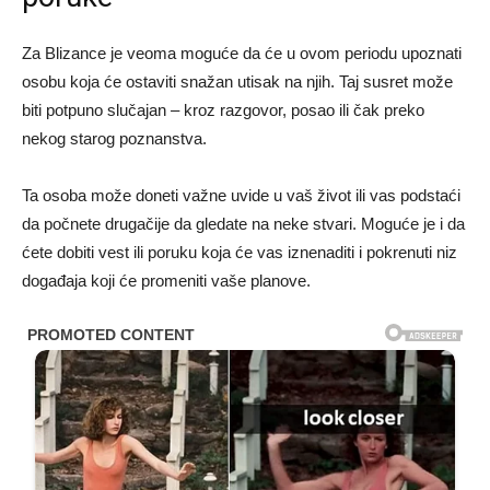
Za Blizance je veoma moguće da će u ovom periodu upoznati
osobu koja će ostaviti snažan utisak na njih. Taj susret može
biti potpuno slučajan – kroz razgovor, posao ili čak preko
nekog starog poznanstva.
Ta osoba može doneti važne uvide u vaš život ili vas podstaći
da počnete drugačije da gledate na neke stvari. Moguće je i da
ćete dobiti vest ili poruku koja će vas iznenaditi i pokrenuti niz
događaja koji će promeniti vaše planove.