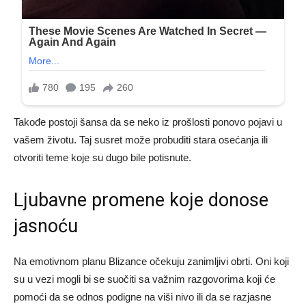
Takođe postoji šansa da se neko iz prošlosti ponovo pojavi u
vašem životu. Taj susret može probuditi stara osećanja ili
otvoriti teme koje su dugo bile potisnute.
Ljubavne promene koje donose
jasnoću
Na emotivnom planu Blizance očekuju zanimljivi obrti. Oni koji
su u vezi mogli bi se suočiti sa važnim razgovorima koji će
pomoći da se odnos podigne na viši nivo ili da se razjasne