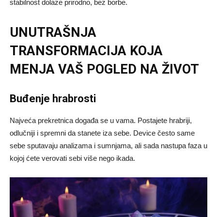
stabilnost dolaze prirodno, bez borbe.
UNUTRAŠNJA
TRANSFORMACIJA KOJA
MENJA VAŠ POGLED NA ŽIVOT
Buđenje hrabrosti
Najveća prekretnica događa se u vama. Postajete hrabriji,
odlučniji i spremni da stanete iza sebe. Device često same
sebe sputavaju analizama i sumnjama, ali sada nastupa faza u
kojoj ćete verovati sebi više nego ikada.