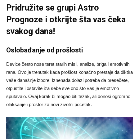
Pridružite se grupi
Astro
Prognoze
i otkrijte šta vas čeka
svakog dana!
Oslobađanje od prošlosti
Device često nose teret starih misli, analize, briga i emotivnih
rana. Ovo je trenutak kada prošlost konačno prestaje da diktira
vaše današnje izbore. Iznenada dolazi potreba da presečete,
otpustite i ostavite iza sebe sve ono što vas je emotivno
sputavalo. Ovaj korak bi mogao biti težak, ali donosi ogromno
olakšanje i prostor za novi životni početak.