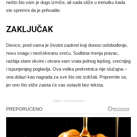
nešto što vam je dugo izmiče, ali sada stiže u trenutku kada
ste spremni da je prihvatite.
ZAKLJUČAK
Device, pred vama je životni zaokret koji donosi oslobođenje,
novu snagu i neočekivanu sreću. Sudbina menja pravac,
razbija stare okvire i otvara vam vrata jednog lepšeg, srećnijeg
i ispunjenijeg poglavlja. Ova velika prekretnica nije slučajna –
ona dolazi kao nagrada za sve što ste izdržali. Pripremite se,
jer ono što stiže zaista će vas ostaviti bez teksta.
Oglasi - Advertisement