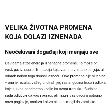
VELIKA ŽIVOTNA PROMENA
KOJA DOLAZI IZNENADA
Neočekivani događaji koji menjaju sve
Devicama stiže energija iznenadne promene. To može biti
vest, poziv, susret ili situacija koja vas u prvi mah zbunjuje, ali
odmah nakon toga donosi jasnoću. Ova promena nije slučajna
– ona je rezultat vašeg unutrašnjeg rasta, godina truda i odluka
koje su vas neprimetno vodile ka ovom trenutku. Sudbina
sada odlučuje da vas nagradi, ali najpre vas uvodi u potpuno
novo poglavlje, onakvo kakvo niste ni mogli da zamislite.