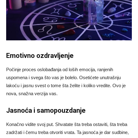
Emotivno ozdravljenje
Počinje proces oslobađanja od loših emocija, ranjenih
uspomena i svega što vas je bolelo. Osetićete unutrašnju
lakoću i jasnu svest o tome šta želite i koliko vredite. Ovo je
nova, snažna verzija vas.
Jasnoća i samopouzdanje
Konačno vidite svoj put. Shvatate šta treba ostaviti, šta treba
zadržati i čemu treba otvoriti vrata. Ta jasnoća je dar sudbine,