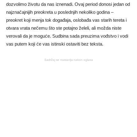
dozvolimo životu da nas iznenadi. Ovaj period donosi jedan od
najznačajnijih preokreta u poslednjih nekoliko godina –
preokret koji menja tok događaja, oslobađa vas starih tereta i
otvara vrata nečemu što ste potajno želeli, ali možda niste
verovali da je moguće. Sudbina sada preuzima vođstvo i vodi
vas putem koji će vas istinski ostaviti bez teksta.
Sadržaj se nastavlja nakon oglasa