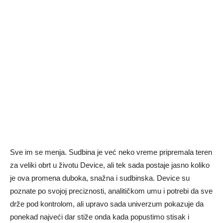
Sve im se menja. Sudbina je već neko vreme pripremala teren
za veliki obrt u životu Device, ali tek sada postaje jasno koliko
je ova promena duboka, snažna i sudbinska. Device su
poznate po svojoj preciznosti, analitičkom umu i potrebi da sve
drže pod kontrolom, ali upravo sada univerzum pokazuje da
ponekad najveći dar stiže onda kada popustimo stisak i