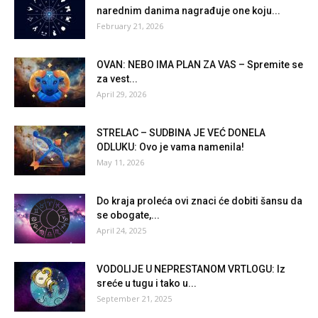
narednim danima nagrađuje one koju...
February 21, 2026
OVAN: NEBO IMA PLAN ZA VAS – Spremite se
za vest...
April 29, 2026
STRELAC – SUDBINA JE VEĆ DONELA
ODLUKU: Ovo je vama namenila!
May 11, 2026
Do kraja proleća ovi znaci će dobiti šansu da
se obogate,...
April 24, 2025
VODOLIJE U NEPRESTANOM VRTLOGU: Iz
sreće u tugu i tako u...
September 21, 2025