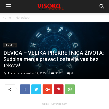
Home
Horoskop
Horoskop
DEVICA – VELIKA PREKRETNICA ŽIVOTA:
Sudbina menja pravac i ostavlja vas bez
teksta!
By
Portal
-
November 17, 2025
3755
0
Oglasi - Advertisement