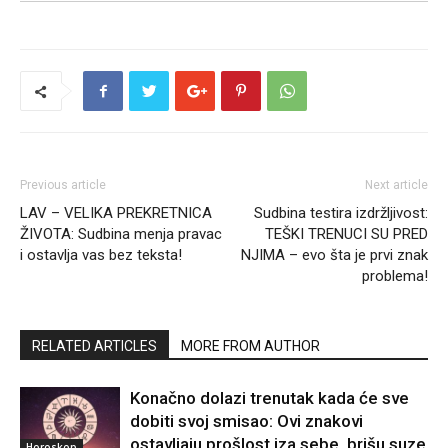
Previous article
Next article
LAV – VELIKA PREKRETNICA
Sudbina testira izdržljivost:
ŽIVOTA: Sudbina menja pravac
TEŠKI TRENUCI SU PRED
i ostavlja vas bez teksta!
NJIMA – evo šta je prvi znak
problema!
RELATED ARTICLES
MORE FROM AUTHOR
Konačno dolazi trenutak kada će sve
dobiti svoj smisao: Ovi znakovi
ostavljaju prošlost iza sebe, brišu suze
Horoskop