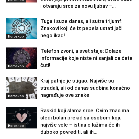
i otvaraju srce za novu ljubav –...
Tuga i suze danas, ali sutra trijumf:
Znakovi koji će iz pepela ustati jači
nego ikad!
Horoskop
Telefon zvoni, a svet staje: Dolaze
informacije koje niste ni sanjali da ćete
čuti!
Horoskop
Kraj patnje je stigao: Najviše su
stradali, ali od danas sudbina konačno
nagrađuje ove znake!
Horoskop
Raskid koji slama srce: Ovim znacima
sledi bolan prekid sa osobom koju
najviše vole – istina o lažima će ih
Horoskop
duboko povrediti, ali ih...