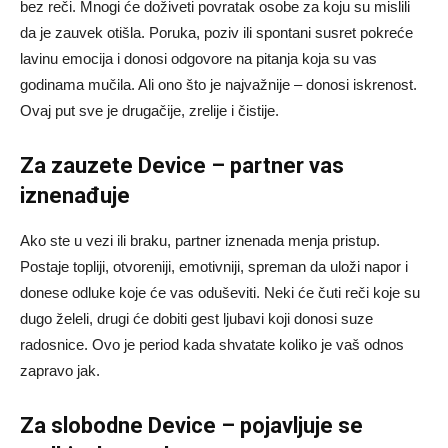
bez reči. Mnogi će doživeti povratak osobe za koju su mislili
da je zauvek otišla. Poruka, poziv ili spontani susret pokreće
lavinu emocija i donosi odgovore na pitanja koja su vas
godinama mučila. Ali ono što je najvažnije – donosi iskrenost.
Ovaj put sve je drugačije, zrelije i čistije.
Za zauzete Device – partner vas
iznenađuje
Ako ste u vezi ili braku, partner iznenada menja pristup.
Postaje topliji, otvoreniji, emotivniji, spreman da uloži napor i
donese odluke koje će vas oduševiti. Neki će čuti reči koje su
dugo želeli, drugi će dobiti gest ljubavi koji donosi suze
radosnice. Ovo je period kada shvatate koliko je vaš odnos
zapravo jak.
Za slobodne Device – pojavljuje se