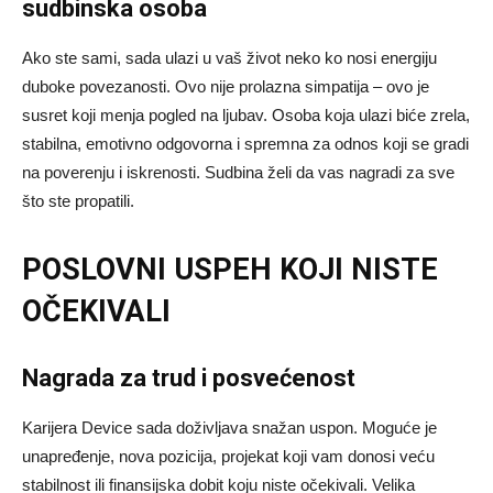
sudbinska osoba
Ako ste sami, sada ulazi u vaš život neko ko nosi energiju
duboke povezanosti. Ovo nije prolazna simpatija – ovo je
susret koji menja pogled na ljubav. Osoba koja ulazi biće zrela,
stabilna, emotivno odgovorna i spremna za odnos koji se gradi
na poverenju i iskrenosti. Sudbina želi da vas nagradi za sve
što ste propatili.
POSLOVNI USPEH KOJI NISTE
OČEKIVALI
Nagrada za trud i posvećenost
Karijera Device sada doživljava snažan uspon. Moguće je
unapređenje, nova pozicija, projekat koji vam donosi veću
stabilnost ili finansijska dobit koju niste očekivali. Velika