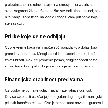
prekretnica se ne odnosi samo na emocije – ona zahvata
svaki segment života. Sve ono što ste radili tiho, u senci, bez
hvalisanja, sada izlazi na videlo i donosi vam priznanja koja
ste zaslužili.
Prilike koje se ne odbijaju
Ovo je vreme kada vam može stići ponuda koja dolazi kao
grom iz vedra neba. Mnogi će biti iznenađeni time koliko će
život ubrzati. Neki će promeniti posao, drugi započeti nešto
svoje, treći dobiti priliku koja se ukazuje jednom u životu.
Finansijska stabilnost pred vama
Uz poslovne pomake dolazi i jača materijalna sigurnost.
Device će osetiti olakšanje jer se jedan dug, briga ili finansijski
pritisak konačno rešava. Ovo je period kada novac, sigurnost i