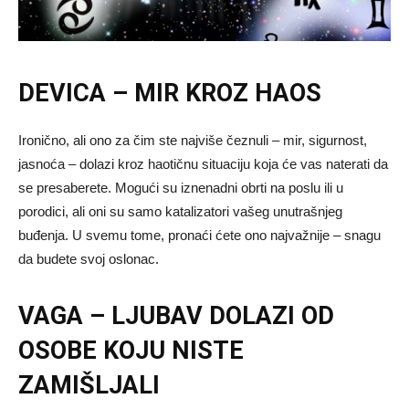
DEVICA – MIR KROZ HAOS
Ironično, ali ono za čim ste najviše čeznuli – mir, sigurnost,
jasnoća – dolazi kroz haotičnu situaciju koja će vas naterati da
se presaberete. Mogući su iznenadni obrti na poslu ili u
porodici, ali oni su samo katalizatori vašeg unutrašnjeg
buđenja. U svemu tome, pronaći ćete ono najvažnije – snagu
da budete svoj oslonac.
VAGA – LJUBAV DOLAZI OD
OSOBE KOJU NISTE
ZAMIŠLJALI