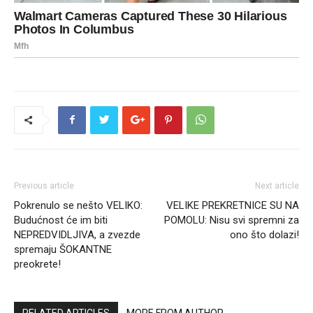
Previous article
Next article
Pokrenulo se nešto VELIKO:
VELIKE PREKRETNICE SU NA
Budućnost će im biti
POMOLU: Nisu svi spremni za
NEPREDVIDLJIVA, a zvezde
ono što dolazi!
spremaju ŠOKANTNE
preokrete!
RELATED ARTICLES
MORE FROM AUTHOR