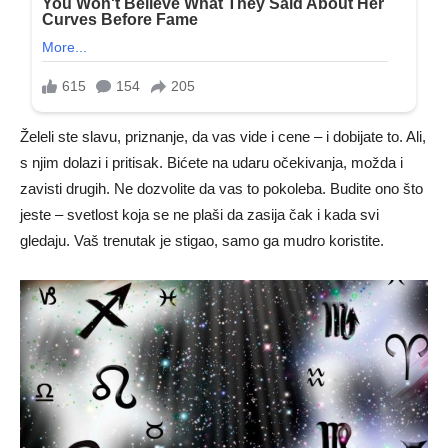
Želeli ste slavu, priznanje, da vas vide i cene – i dobijate to. Ali,
s njim dolazi i pritisak. Bićete na udaru očekivanja, možda i
zavisti drugih. Ne dozvolite da vas to pokoleba. Budite ono što
jeste – svetlost koja se ne plaši da zasija čak i kada svi
gledaju. Vaš trenutak je stigao, samo ga mudro koristite.