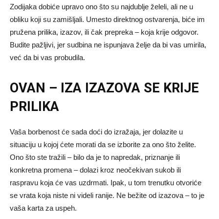
Zodijaka dobiće upravo ono što su najdublje želeli, ali ne u
obliku koji su zamišljali. Umesto direktnog ostvarenja, biće im
pružena prilika, izazov, ili čak prepreka – koja krije odgovor.
Budite pažljivi, jer sudbina ne ispunjava želje da bi vas umirila,
već da bi vas probudila.
OVAN – IZA IZAZOVA SE KRIJE
PRILIKA
Vaša borbenost će sada doći do izražaja, jer dolazite u
situaciju u kojoj ćete morati da se izborite za ono što želite.
Ono što ste tražili – bilo da je to napredak, priznanje ili
konkretna promena – dolazi kroz neočekivan sukob ili
raspravu koja će vas uzdrmati. Ipak, u tom trenutku otvoriće
se vrata koja niste ni videli ranije. Ne bežite od izazova – to je
vaša karta za uspeh.