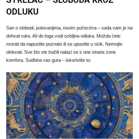
STRELAC – SLOBODA KROZ
ODLUKU
San o slobodi, putovanjima, novim počecima – sada vam je na
dohvat ruke. Ali do toga vodi ozbiljna odluka. Možda ćete
morati da napustite poznato ili se upustite u rizik. Nemojte
oklevati. Sve što ste tražili nalazi se s one strane zone
komfora. Sudbina vas gura – iskoristite to.