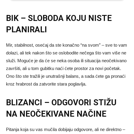
BIK – SLOBODA KOJU NISTE
PLANIRALI
Mir, stabilnost, osećaj da ste konačno “na svom” – sve to vam
dolazi, ali tek nakon što se oslobodite nečega što vam više ne
služi. Moguće je da će se neka osoba ili situacija neočekivano
završiti, ali u tom gubitku naći ćete prostor za novi početak.
Ono što ste tražili je unutrašnji balans, a sada ćete ga pronaći
kroz hrabrost da zatvorite stara poglavlja.
BLIZANCI – ODGOVORI STIŽU
NA NEOČEKIVANE NAČINE
Pitanja koja su vas mučila dobijaju odgovore, ali ne direktno –