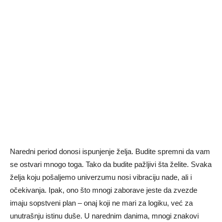
Naredni period donosi ispunjenje želja. Budite spremni da vam
se ostvari mnogo toga. Tako da budite pažljivi šta želite. Svaka
želja koju pošaljemo univerzumu nosi vibraciju nade, ali i
očekivanja. Ipak, ono što mnogi zaborave jeste da zvezde
imaju sopstveni plan – onaj koji ne mari za logiku, već za
unutrašnju istinu duše. U narednim danima, mnogi znakovi