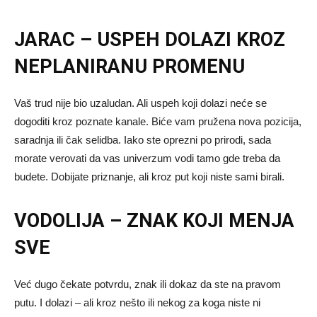
JARAC – USPEH DOLAZI KROZ
NEPLANIRANU PROMENU
Vaš trud nije bio uzaludan. Ali uspeh koji dolazi neće se
dogoditi kroz poznate kanale. Biće vam pružena nova pozicija,
saradnja ili čak selidba. Iako ste oprezni po prirodi, sada
morate verovati da vas univerzum vodi tamo gde treba da
budete. Dobijate priznanje, ali kroz put koji niste sami birali.
VODOLIJA – ZNAK KOJI MENJA
SVE
Već dugo čekate potvrdu, znak ili dokaz da ste na pravom
putu. I dolazi – ali kroz nešto ili nekog za koga niste ni