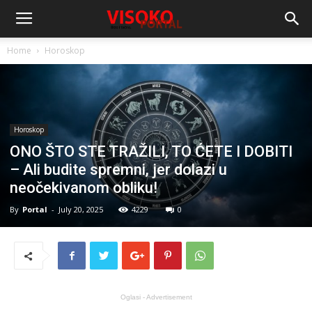
Home
Horoskop
Horoskop
ONO ŠTO STE TRAŽILI, TO ĆETE I DOBITI
– Ali budite spremni, jer dolazi u
neočekivanom obliku!
By
Portal
-
July 20, 2025
4229
0
Oglasi - Advertisement