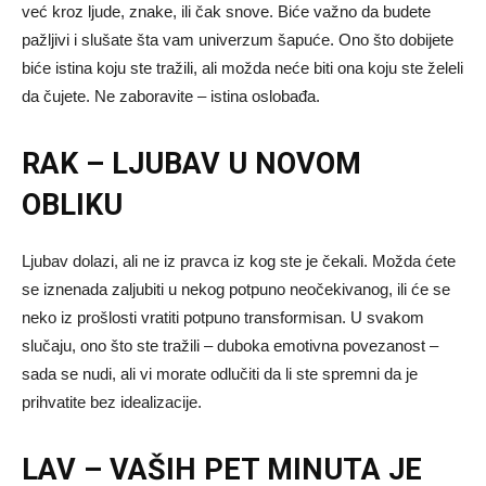
već kroz ljude, znake, ili čak snove. Biće važno da budete
pažljivi i slušate šta vam univerzum šapuće. Ono što dobijete
biće istina koju ste tražili, ali možda neće biti ona koju ste želeli
da čujete. Ne zaboravite – istina oslobađa.
RAK – LJUBAV U NOVOM
OBLIKU
Ljubav dolazi, ali ne iz pravca iz kog ste je čekali. Možda ćete
se iznenada zaljubiti u nekog potpuno neočekivanog, ili će se
neko iz prošlosti vratiti potpuno transformisan. U svakom
slučaju, ono što ste tražili – duboka emotivna povezanost –
sada se nudi, ali vi morate odlučiti da li ste spremni da je
prihvatite bez idealizacije.
LAV – VAŠIH PET MINUTA JE