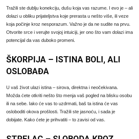
Tražili ste dublju konekciju, dušu koja vas razume. I evo je – ali
dolazi u obliku prijateljstva koje prerasta u nešto više, ili veze
koja počinje kroz nesporazum. Važno je da ne sudite na prvu.
Otvorite srce i verujte svojoj intuiciji, jer ono što vam dolazi ima
potencijal da vas duboko promeni.
ŠKORPIJA – ISTINA BOLI, ALI
OSLOBAĐA
U vaš život ulazi istina – sirova, direktna i neočekivana.
Možda ćete otkriti nešto što menja vaš pogled na blisku osobu
ili na sebe. Iako će vas to uzdrmati, baš ta istina će vas
osloboditi okova prošlosti. Tražili ste jasnoću, i sada je
dobijate. Kako ćete je prihvatiti – to zavisi od vas.