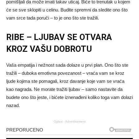
pomišljali da može imati takav uticaj. Biće to trenutak u kojem
će se sve sklopiti u celinu. Budite spremni da sledite ono što
vam srce tada poruči – to je ono što ste tražili.
RIBE – LJUBAV SE OTVARA
KROZ VAŠU DOBROTU
Vaša empatija i nežnost sada dolaze u prvi plan. Ono što ste
tražili – duboka emotivna povezanost – vraća vam se kroz
ljude kojima ste pomagali, kroz davanje koje vam se vraća
kao nagrada. Ne morate tražiti ljubav – samo nastavite da
budete ono što jeste, i bićete iznenađeni koliko toga vam dolazi
nazad.
Oglasi - Advertisement