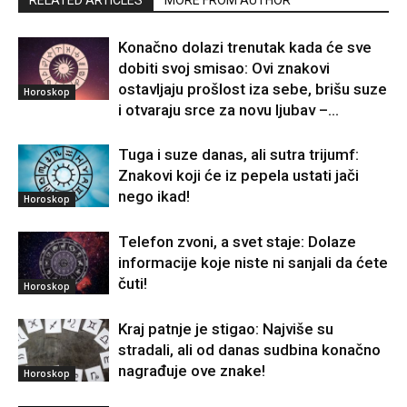
Konačno dolazi trenutak kada će sve
dobiti svoj smisao: Ovi znakovi
ostavljaju prošlost iza sebe, brišu suze
Horoskop
i otvaraju srce za novu ljubav –...
Tuga i suze danas, ali sutra trijumf:
Znakovi koji će iz pepela ustati jači
nego ikad!
Horoskop
Telefon zvoni, a svet staje: Dolaze
informacije koje niste ni sanjali da ćete
čuti!
Horoskop
Kraj patnje je stigao: Najviše su
stradali, ali od danas sudbina konačno
nagrađuje ove znake!
Horoskop