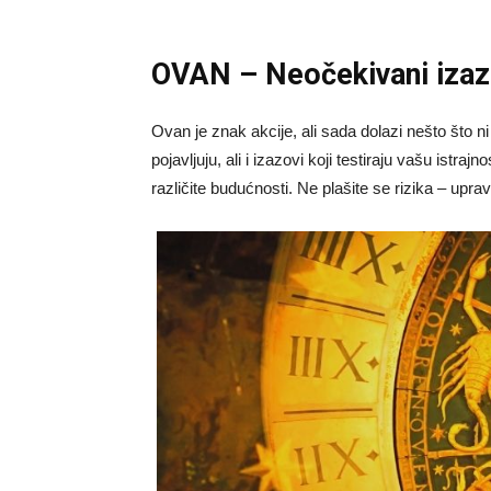
OVAN – Neočekivani izaz
Ovan je znak akcije, ali sada dolazi nešto što n
pojavljuju, ali i izazovi koji testiraju vašu ist
različite budućnosti. Ne plašite se rizika – upr