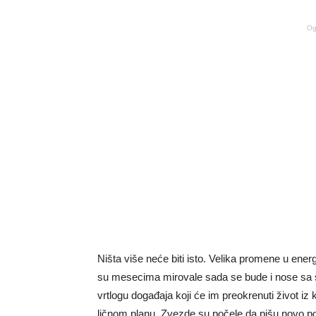
Og
Ništa više neće biti isto. Velika promene u ener
su mesecima mirovale sada se bude i nose sa 
vrtlogu događaja koji će im preokrenuti život iz
ličnom planu. Zvezde su počele da pišu novo pogla