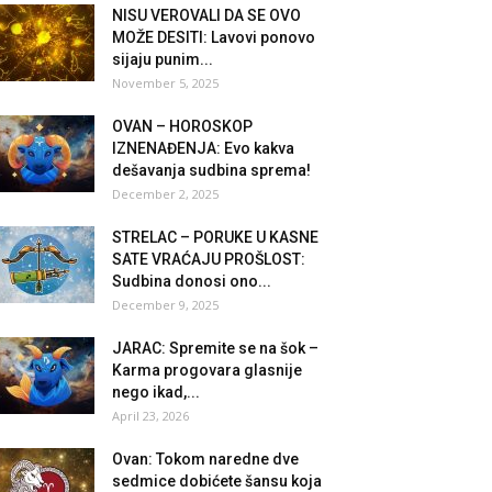
NISU VEROVALI DA SE OVO
MOŽE DESITI: Lavovi ponovo
sijaju punim...
November 5, 2025
OVAN – HOROSKOP
IZNENAĐENJA: Evo kakva
dešavanja sudbina sprema!
December 2, 2025
STRELAC – PORUKE U KASNE
SATE VRAĆAJU PROŠLOST:
Sudbina donosi ono...
December 9, 2025
JARAC: Spremite se na šok –
Karma progovara glasnije
nego ikad,...
April 23, 2026
Ovan: Tokom naredne dve
sedmice dobićete šansu koja