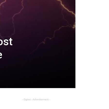
ost
e
- Oglasi - Advertisement -