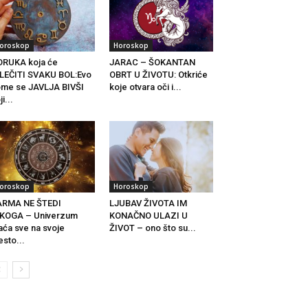
oroskop
Horoskop
RUKA koja će
JARAC – ŠOKANTAN
LEČITI SVAKU BOL:Evo
OBRT U ŽIVOTU: Otkriće
me se JAVLJA BIVŠI
koje otvara oči i...
ji...
oroskop
Horoskop
ARMA NE ŠTEDI
LJUBAV ŽIVOTA IM
IKOGA – Univerzum
KONAČNO ULAZI U
aća sve na svoje
ŽIVOT – ono što su...
sto...