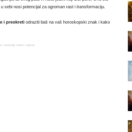
u sebi nosi potencijal za ogroman rast i transformaciju.
 i preokreti
odraziti baš na vaš horoskopski znak i kako
se nastavlja nakon oglasa