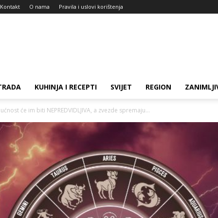
Kontakt
O nama
Pravila i uslovi korištenja
TRADA
KUHINJA I RECEPTI
SVIJET
REGION
ZANIMLJI
ućnost će im biti NEPREDVIDLJIVA, a zvezde spremaju...