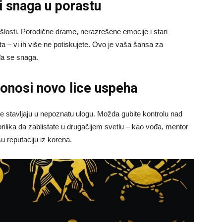
li snaga u porastu
šlosti. Porodične drame, nerazrešene emocije i stari
a – vi ih više ne potiskujete. Ovo je vaša šansa za
đa se snaga.
onosi novo lice uspeha
zde stavljaju u nepoznatu ulogu. Možda gubite kontrolu nad
rilika da zablistate u drugačijem svetlu – kao vođa, mentor
šu reputaciju iz korena.