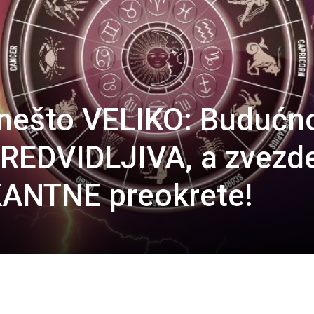
 nešto VELIKO: Budućn
PREDVIDLJIVA, a zvezd
ANTNE preokrete!