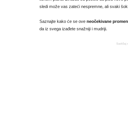
sledi može vas zateći nespremne, ali svaki šok 
Saznajte kako će se ove
neočekivane promene
da iz svega izađete snažniji i mudriji.
Sadržaj 