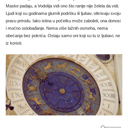
Maske padaju, a Vodolija vidi ono što ranije nije želela da vidi.
Ljudi koji su godinama glumili podršku ili ljubav, otkrivaju svoju
pravu prirodu. Iako istina u početku može zaboleti, ona donosi
i moćno oslobađanje. Nema više lažnih osmeha, nema
obećanja bez pokrića. Ostaju samo oni koji su tu iz ljubavi, ne
iz koristi.