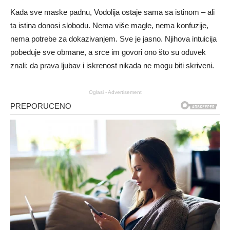
Kada sve maske padnu, Vodolija ostaje sama sa istinom – ali
ta istina donosi slobodu. Nema više magle, nema konfuzije,
nema potrebe za dokazivanjem. Sve je jasno. Njihova intuicija
pobeđuje sve obmane, a srce im govori ono što su oduvek
znali: da prava ljubav i iskrenost nikada ne mogu biti skriveni.
Oglasi - Advertisement