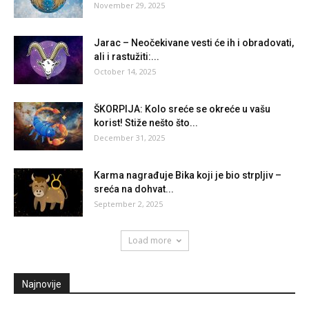
November 29, 2025
Jarac – Neočekivane vesti će ih i obradovati,
ali i rastužiti:...
October 14, 2025
ŠKORPIJA: Kolo sreće se okreće u vašu
korist! Stiže nešto što...
December 31, 2025
Karma nagrađuje Bika koji je bio strpljiv –
sreća na dohvat...
September 2, 2025
Load more
Najnovije