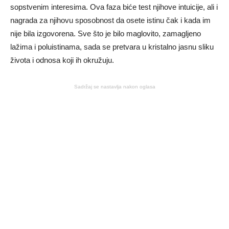
sopstvenim interesima. Ova faza biće test njihove intuicije, ali i
nagrada za njihovu sposobnost da osete istinu čak i kada im
nije bila izgovorena. Sve što je bilo maglovito, zamagljeno
lažima i poluistinama, sada se pretvara u kristalno jasnu sliku
života i odnosa koji ih okružuju.
Sadržaj se nastavlja nakon oglasa