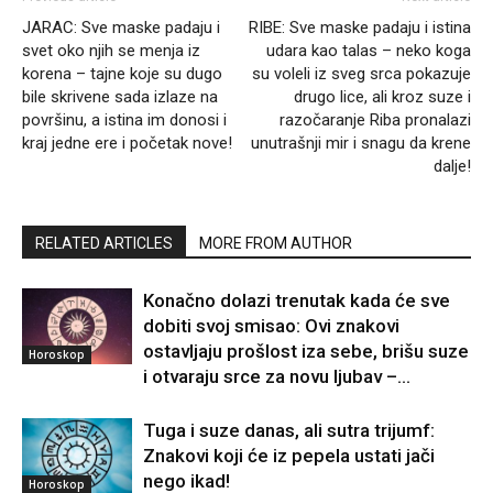
JARAC: Sve maske padaju i
RIBE: Sve maske padaju i istina
svet oko njih se menja iz
udara kao talas – neko koga
korena – tajne koje su dugo
su voleli iz sveg srca pokazuje
bile skrivene sada izlaze na
drugo lice, ali kroz suze i
površinu, a istina im donosi i
razočaranje Riba pronalazi
kraj jedne ere i početak nove!
unutrašnji mir i snagu da krene
dalje!
RELATED ARTICLES
MORE FROM AUTHOR
Konačno dolazi trenutak kada će sve
dobiti svoj smisao: Ovi znakovi
ostavljaju prošlost iza sebe, brišu suze
Horoskop
i otvaraju srce za novu ljubav –...
Tuga i suze danas, ali sutra trijumf:
Znakovi koji će iz pepela ustati jači
nego ikad!
Horoskop