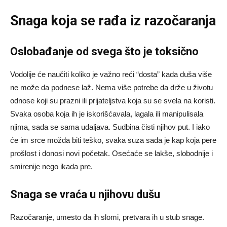
Snaga koja se rađa iz razočaranja
Oslobađanje od svega što je toksično
Vodolije će naučiti koliko je važno reći “dosta” kada duša više
ne može da podnese laž. Nema više potrebe da drže u životu
odnose koji su prazni ili prijateljstva koja su se svela na koristi.
Svaka osoba koja ih je iskorišćavala, lagala ili manipulisala
njima, sada se sama udaljava. Sudbina čisti njihov put. I iako
će im srce možda biti teško, svaka suza sada je kap koja pere
prošlost i donosi novi početak. Osećaće se lakše, slobodnije i
smirenije nego ikada pre.
Snaga se vraća u njihovu dušu
Razočaranje, umesto da ih slomi, pretvara ih u stub snage.