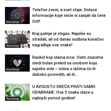
Telefon zvoni, a svet staje: Dolaze
informacije koje niste ni sanjali da ćete
čuti!
Horoskop
Kraj patnje je stigao: Najviše su
stradali, ali od danas sudbina konačno
nagrađuje ove znake!
Horoskop
Raskid koji slama srce: Ovim znacima
sledi bolan prekid sa osobom koju
najviše vole – istina o lažima će ih
Horoskop
duboko povrediti, ali ih...
U AVGUSTU SREĆA PRATI SAMO
ODABRANE: Ova 3 znaka ulaze u
najlepši period godine!
Horoskop