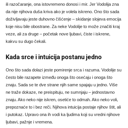
ili razočaranje, ona istovremeno donosi i mir. Jer Vodolija zna
da nije njihova duša kriva ako je volela iskreno. Ono što sada
doživljavaju jeste duhovno čišćenje – skidanje slojeva emocija
koje nisu bile obostrane. Za neke Vodolije to može značiti kraj
veze, ali za druge – početak nove ljubavi, čiste i iskrene,
kakvu su dugo čekali.
Kada srce i intuicija postanu jedno
Ono što sada dolazi jeste pomirenje srca i razuma. Vodolije su
često bile razapete između onoga što osećaju i onoga što
znaju. Sada se te dve strane njih same spajaju u jedno. Više
ne traže dokaze, ne preispituju, ne sumnjaju – jednostavno
znaju. Ako neko nije iskren, osetiće to odmah. Ako neko voli,
prepoznaće to i bez reči. Njihova intuicija postaje njihov štit, ali
i putokaz. Upravo ona ih vodi ka ljudima koji su vredni njihove
ljubavi, pažnje i vremena.