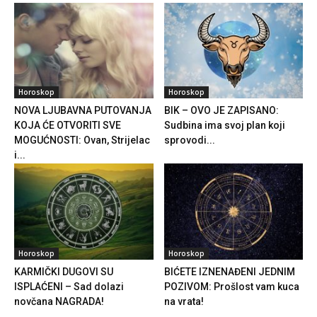
Horoskop
Horoskop
NOVA LJUBAVNA PUTOVANJA
BIK – OVO JE ZAPISANO:
KOJA ĆE OTVORITI SVE
Sudbina ima svoj plan koji
MOGUĆNOSTI: Ovan, Strijelac
sprovodi...
i...
Horoskop
Horoskop
KARMIČKI DUGOVI SU
BIĆETE IZNENAĐENI JEDNIM
ISPLAĆENI – Sad dolazi
POZIVOM: Prošlost vam kuca
novčana NAGRADA!
na vrata!