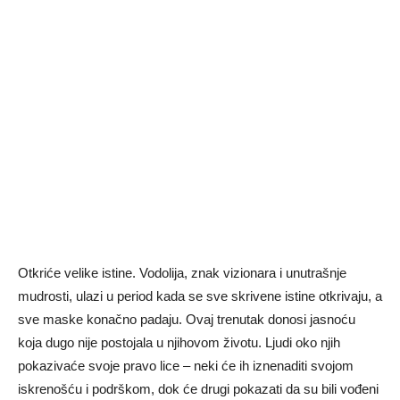
Otkriće velike istine. Vodolija, znak vizionara i unutrašnje
mudrosti, ulazi u period kada se sve skrivene istine otkrivaju, a
sve maske konačno padaju. Ovaj trenutak donosi jasnoću
koja dugo nije postojala u njihovom životu. Ljudi oko njih
pokazivaće svoje pravo lice – neki će ih iznenaditi svojom
iskrenošću i podrškom, dok će drugi pokazati da su bili vođeni