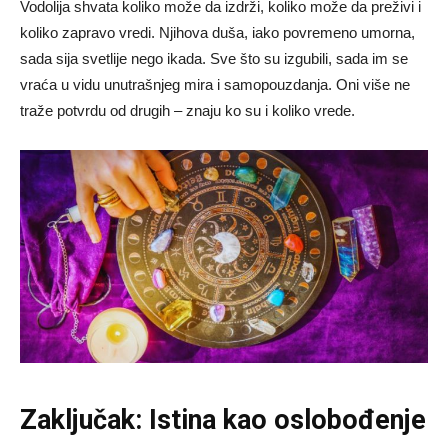
Vodolija shvata koliko može da izdrži, koliko može da preživi i
koliko zapravo vredi. Njihova duša, iako povremeno umorna,
sada sija svetlije nego ikada. Sve što su izgubili, sada im se
vraća u vidu unutrašnjeg mira i samopouzdanja. Oni više ne
traže potvrdu od drugih – znaju ko su i koliko vrede.
Zaključak: Istina kao oslobođenje