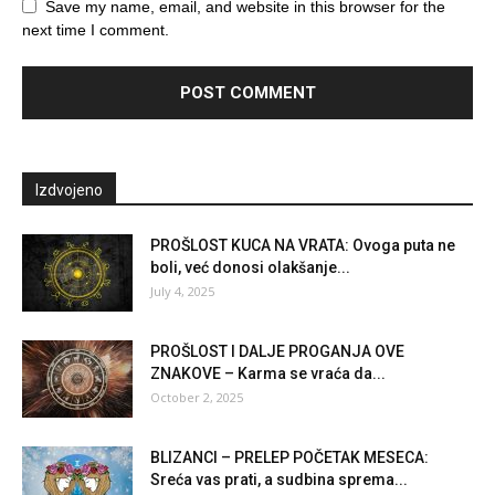
Save my name, email, and website in this browser for the
next time I comment.
Izdvojeno
PROŠLOST KUCA NA VRATA: Ovoga puta ne
boli, već donosi olakšanje...
July 4, 2025
PROŠLOST I DALJE PROGANJA OVE
ZNAKOVE – Karma se vraća da...
October 2, 2025
BLIZANCI – PRELEP POČETAK MESECA:
Sreća vas prati, a sudbina sprema...