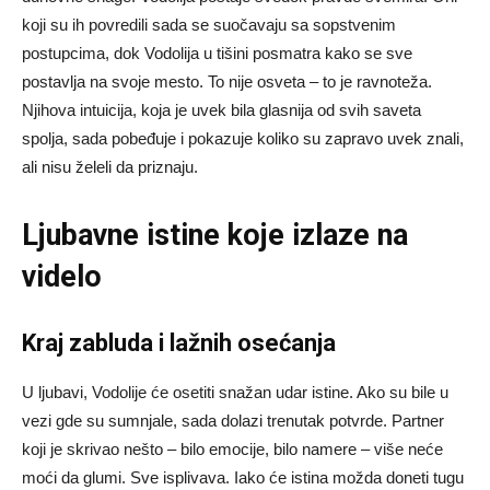
koji su ih povredili sada se suočavaju sa sopstvenim
postupcima, dok Vodolija u tišini posmatra kako se sve
postavlja na svoje mesto. To nije osveta – to je ravnoteža.
Njihova intuicija, koja je uvek bila glasnija od svih saveta
spolja, sada pobeđuje i pokazuje koliko su zapravo uvek znali,
ali nisu želeli da priznaju.
Ljubavne istine koje izlaze na
videlo
Kraj zabluda i lažnih osećanja
U ljubavi, Vodolije će osetiti snažan udar istine. Ako su bile u
vezi gde su sumnjale, sada dolazi trenutak potvrde. Partner
koji je skrivao nešto – bilo emocije, bilo namere – više neće
moći da glumi. Sve isplivava. Iako će istina možda doneti tugu