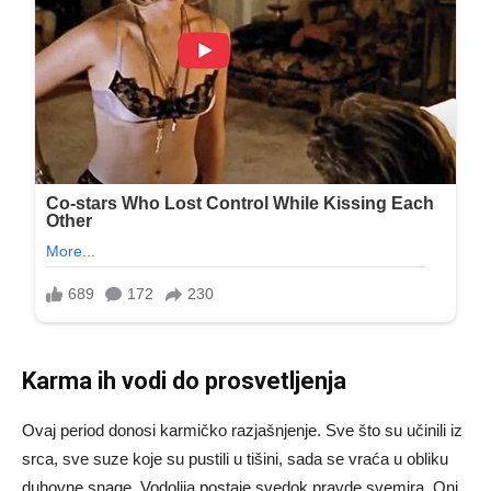
Karma ih vodi do prosvetljenja
Ovaj period donosi karmičko razjašnjenje. Sve što su učinili iz
srca, sve suze koje su pustili u tišini, sada se vraća u obliku
duhovne snage. Vodolija postaje svedok pravde svemira. Oni