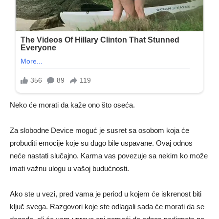
Neko će morati da kaže ono što oseća.
Za slobodne Device moguć je susret sa osobom koja će
probuditi emocije koje su dugo bile uspavane. Ovaj odnos
neće nastati slučajno. Karma vas povezuje sa nekim ko može
imati važnu ulogu u vašoj budućnosti.
Ako ste u vezi, pred vama je period u kojem će iskrenost biti
ključ svega. Razgovori koje ste odlagali sada će morati da se