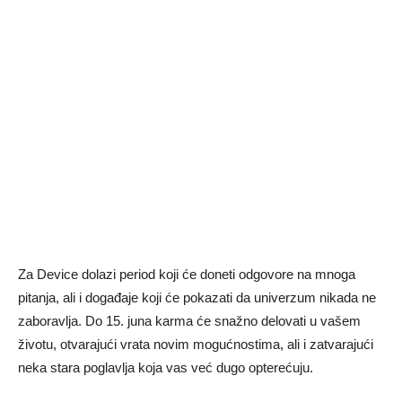
Za Device dolazi period koji će doneti odgovore na mnoga
pitanja, ali i događaje koji će pokazati da univerzum nikada ne
zaboravlja. Do 15. juna karma će snažno delovati u vašem
životu, otvarajući vrata novim mogućnostima, ali i zatvarajući
neka stara poglavlja koja vas već dugo opterećuju.