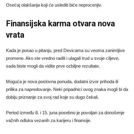
Osećaj olakšanja koji će uslediti biće neprocenjiv.
Finansijska karma otvara nova
vrata
Kada je posao u pitanju, pred Devicama su veoma zanimljive
promene. Ako ste vredno radili i ulagali trud u svoje ciljeve,
sada biste mogli da vidite prve ozbiljne rezultate.
Moguća je nova poslovna ponuda, dodatni izvor prihoda ili
prilika za napredovanje. Neki pripadnici ovog znaka mogli bi da
dobiju priznanje za svoj rad koje su dugo čekali.
Period između 8. i 15. juna posebno je povoljan za donošenje
važnih odluka vezanih za karijeru i finansije.