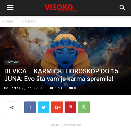
Home
Horoskop
Horoskop
DEVICA – KARMIČKI HOROSKOP DO 15.
JUNA: Evo šta vam je karma spremila!
By
Portal
-
June 2, 2026
1393
0
Oglasi - Advertisement