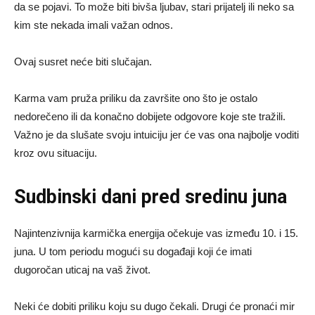
da se pojavi. To može biti bivša ljubav, stari prijatelj ili neko sa
kim ste nekada imali važan odnos.
Ovaj susret neće biti slučajan.
Karma vam pruža priliku da završite ono što je ostalo
nedorečeno ili da konačno dobijete odgovore koje ste tražili.
Važno je da slušate svoju intuiciju jer će vas ona najbolje voditi
kroz ovu situaciju.
Sudbinski dani pred sredinu juna
Najintenzivnija karmička energija očekuje vas između 10. i 15.
juna. U tom periodu mogući su događaji koji će imati
dugoročan uticaj na vaš život.
Neki će dobiti priliku koju su dugo čekali. Drugi će pronaći mir