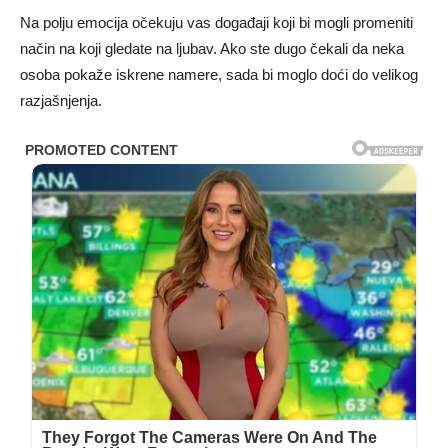
Na polju emocija očekuju vas događaji koji bi mogli promeniti
način na koji gledate na ljubav. Ako ste dugo čekali da neka
osoba pokaže iskrene namere, sada bi moglo doći do velikog
razjašnjenja.