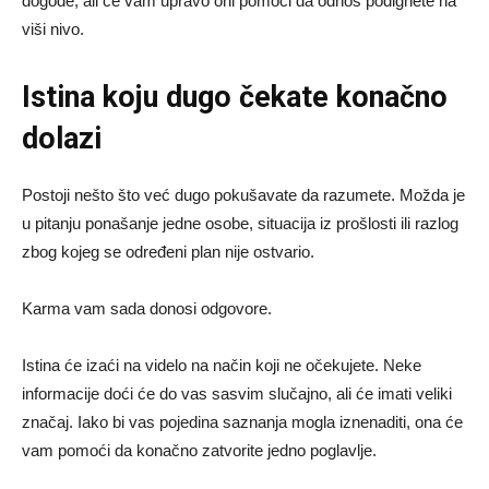
dogode, ali će vam upravo oni pomoći da odnos podignete na
viši nivo.
Istina koju dugo čekate konačno
dolazi
Postoji nešto što već dugo pokušavate da razumete. Možda je
u pitanju ponašanje jedne osobe, situacija iz prošlosti ili razlog
zbog kojeg se određeni plan nije ostvario.
Karma vam sada donosi odgovore.
Istina će izaći na videlo na način koji ne očekujete. Neke
informacije doći će do vas sasvim slučajno, ali će imati veliki
značaj. Iako bi vas pojedina saznanja mogla iznenaditi, ona će
vam pomoći da konačno zatvorite jedno poglavlje.