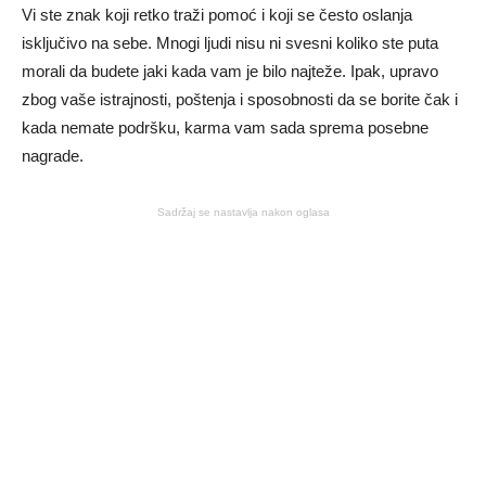
Vi ste znak koji retko traži pomoć i koji se često oslanja
isključivo na sebe. Mnogi ljudi nisu ni svesni koliko ste puta
morali da budete jaki kada vam je bilo najteže. Ipak, upravo
zbog vaše istrajnosti, poštenja i sposobnosti da se borite čak i
kada nemate podršku, karma vam sada sprema posebne
nagrade.
Sadržaj se nastavlja nakon oglasa