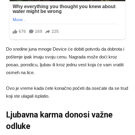
Do sredine juna mnoge Device će dobiti potvrdu da dobrota i
poštenje ipak imaju svoju cenu. Nagrada može doći kroz
posao, porodicu, ljubav ili kroz jednu vest koja će vam vratiti
osmeh na lice.
Ovo je vreme kada ćete konačno početi da osećate da se trud
koji ste ulagali isplatio.
Ljubavna karma donosi važne
odluke