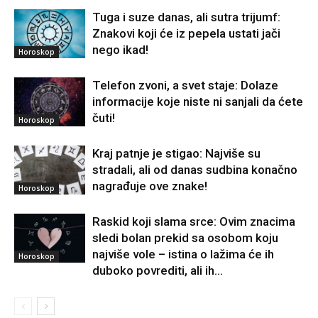
Tuga i suze danas, ali sutra trijumf:
Znakovi koji će iz pepela ustati jači
nego ikad!
Horoskop
Telefon zvoni, a svet staje: Dolaze
informacije koje niste ni sanjali da ćete
čuti!
Horoskop
Kraj patnje je stigao: Najviše su
stradali, ali od danas sudbina konačno
nagrađuje ove znake!
Horoskop
Raskid koji slama srce: Ovim znacima
sledi bolan prekid sa osobom koju
najviše vole – istina o lažima će ih
Horoskop
duboko povrediti, ali ih...