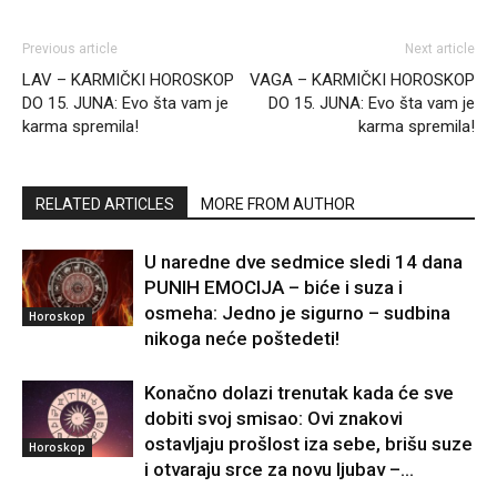
Previous article
Next article
LAV – KARMIČKI HOROSKOP
VAGA – KARMIČKI HOROSKOP
DO 15. JUNA: Evo šta vam je
DO 15. JUNA: Evo šta vam je
karma spremila!
karma spremila!
RELATED ARTICLES
MORE FROM AUTHOR
U naredne dve sedmice sledi 14 dana
PUNIH EMOCIJA – biće i suza i
osmeha: Jedno je sigurno – sudbina
Horoskop
nikoga neće poštedeti!
Konačno dolazi trenutak kada će sve
dobiti svoj smisao: Ovi znakovi
ostavljaju prošlost iza sebe, brišu suze
Horoskop
i otvaraju srce za novu ljubav –...