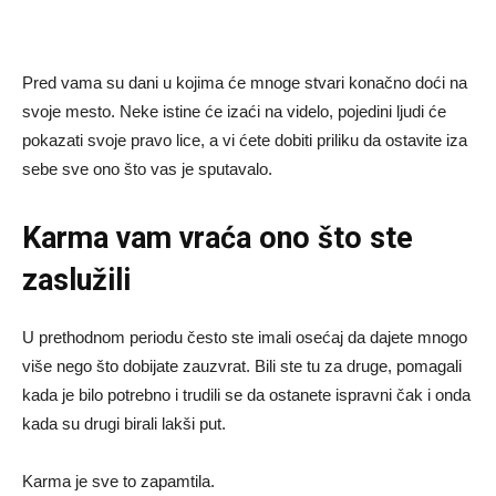
Pred vama su dani u kojima će mnoge stvari konačno doći na
svoje mesto. Neke istine će izaći na videlo, pojedini ljudi će
pokazati svoje pravo lice, a vi ćete dobiti priliku da ostavite iza
sebe sve ono što vas je sputavalo.
Karma vam vraća ono što ste
zaslužili
U prethodnom periodu često ste imali osećaj da dajete mnogo
više nego što dobijate zauzvrat. Bili ste tu za druge, pomagali
kada je bilo potrebno i trudili se da ostanete ispravni čak i onda
kada su drugi birali lakši put.
Karma je sve to zapamtila.