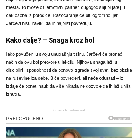
mesta. To može biti emotivni partner, dugogodišnji prijatelj ili
čak osoba iz porodice. Razočaranje će biti ogromno, jer
Jarčevi nisu navikli da ih najbliži povređuju.
Kako dalje? – Snaga kroz bol
Iako povučeni u svoju unutrašnju tišinu, Jarčevi će pronaći
način da ovu bol pretvore u lekciju. Njihova snaga leži u
disciplini i sposobnosti da ponovo izgrade svoj svet, bez obzira
na ruševine iza sebe. Biće povređeni, ali neće odustati – iz
izdaje će poneti nauk da više nikada ne dozvole da ih laž uništi
iznutra.
Oglasi - Advertisement