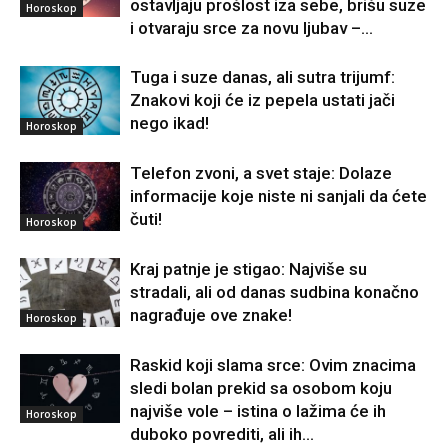
ostavljaju prošlost iza sebe, brišu suze
Horoskop
i otvaraju srce za novu ljubav –...
Tuga i suze danas, ali sutra trijumf:
Znakovi koji će iz pepela ustati jači
nego ikad!
Horoskop
Telefon zvoni, a svet staje: Dolaze
informacije koje niste ni sanjali da ćete
čuti!
Horoskop
Kraj patnje je stigao: Najviše su
stradali, ali od danas sudbina konačno
nagrađuje ove znake!
Horoskop
Raskid koji slama srce: Ovim znacima
sledi bolan prekid sa osobom koju
najviše vole – istina o lažima će ih
Horoskop
duboko povrediti, ali ih...