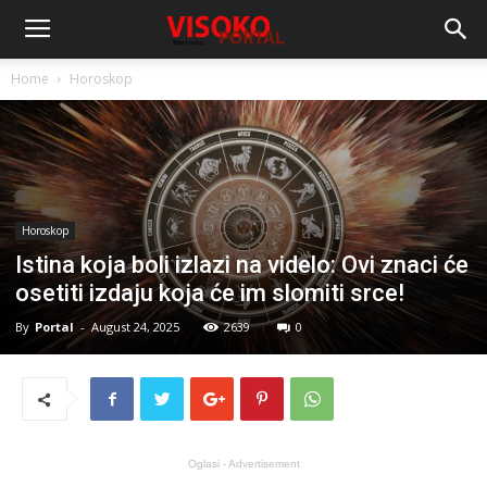
Home
Horoskop
Horoskop
Istina koja boli izlazi na videlo: Ovi znaci će
osetiti izdaju koja će im slomiti srce!
By
Portal
-
August 24, 2025
2639
0
Oglasi - Advertisement