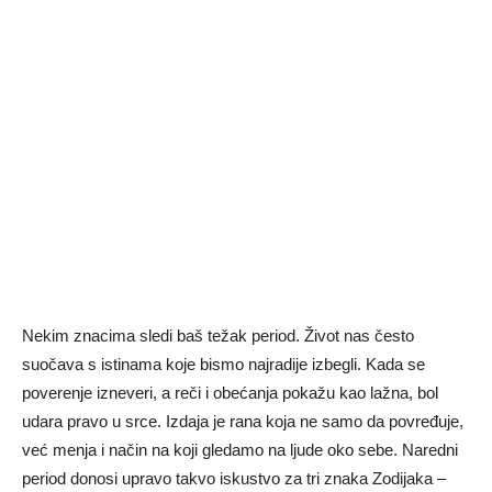
Nekim znacima sledi baš težak period. Život nas često
suočava s istinama koje bismo najradije izbegli. Kada se
poverenje izneveri, a reči i obećanja pokažu kao lažna, bol
udara pravo u srce. Izdaja je rana koja ne samo da povređuje,
već menja i način na koji gledamo na ljude oko sebe. Naredni
period donosi upravo takvo iskustvo za tri znaka Zodijaka –