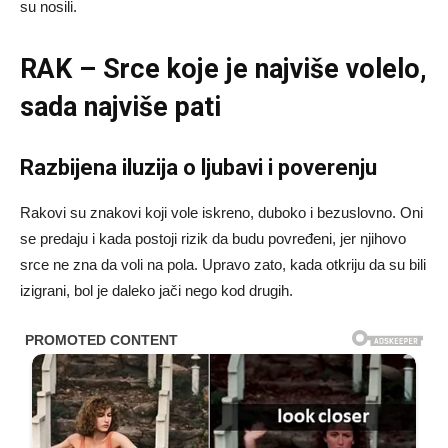
su nosili.
RAK – Srce koje je najviše volelo,
sada najviše pati
Razbijena iluzija o ljubavi i poverenju
Rakovi su znakovi koji vole iskreno, duboko i bezuslovno. Oni
se predaju i kada postoji rizik da budu povređeni, jer njihovo
srce ne zna da voli na pola. Upravo zato, kada otkriju da su bili
izigrani, bol je daleko jači nego kod drugih.