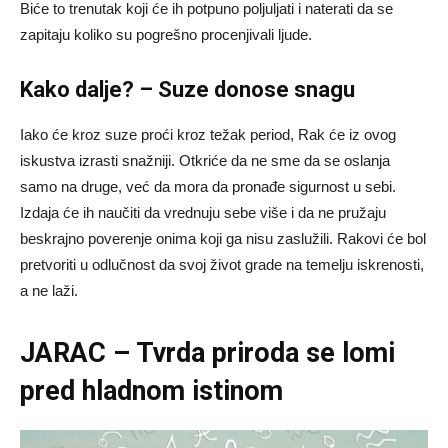
Biće to trenutak koji će ih potpuno poljuljati i naterati da se
zapitaju koliko su pogrešno procenjivali ljude.
Kako dalje? – Suze donose snagu
Iako će kroz suze proći kroz težak period, Rak će iz ovog
iskustva izrasti snažniji. Otkriće da ne sme da se oslanja
samo na druge, već da mora da pronađe sigurnost u sebi.
Izdaja će ih naučiti da vrednuju sebe više i da ne pružaju
beskrajno poverenje onima koji ga nisu zaslužili. Rakovi će bol
pretvoriti u odlučnost da svoj život grade na temelju iskrenosti,
a ne laži.
JARAC – Tvrda priroda se lomi
pred hladnom istinom