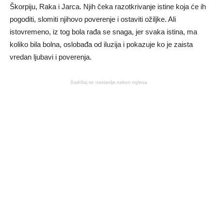
Škorpiju, Raka i Jarca. Njih čeka razotkrivanje istine koja će ih
pogoditi, slomiti njihovo poverenje i ostaviti ožiljke. Ali
istovremeno, iz tog bola rađa se snaga, jer svaka istina, ma
koliko bila bolna, oslobađa od iluzija i pokazuje ko je zaista
vredan ljubavi i poverenja.
Sadržaj se nastavlja nakon oglasa