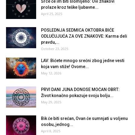
Srce će im biti slomljeno: Ovi znakovi
prolaze kroz teške ljubavne...
April 25, 2025
POSLEDNJA SEDMICA OKTOBRA BIĆE
ODLUČUJUĆA ZA OVE ZNAKOVE: Karma deli
pravdu,...
October 23, 2025
LAV: Bićete mnogo srećni zbog jedne vesti
koja vam stiže! Ovome...
May 12, 2026
PRVI DANI JUNA DONOSE MOĆAN OBRT:
Život konačno pokazuje svoju bolju...
May 29, 2025
Bik će biti srećan, Ovan će sumnjati u voljenu
osobu, jednog...
April 8, 2025