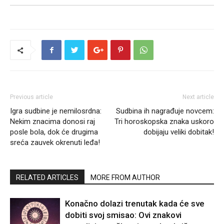
Previous article
Next article
Igra sudbine je nemilosrdna:
Sudbina ih nagrađuje novcem:
Nekim znacima donosi raj
Tri horoskopska znaka uskoro
posle bola, dok će drugima
dobijaju veliki dobitak!
sreća zauvek okrenuti leđa!
RELATED ARTICLES
MORE FROM AUTHOR
Konačno dolazi trenutak kada će sve
dobiti svoj smisao: Ovi znakovi