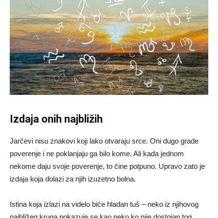
Izdaja onih najbližih
Jarčevi nisu znakovi koji lako otvaraju srce. Oni dugo grade
poverenje i ne poklanjaju ga bilo kome. Ali kada jednom
nekome daju svoje poverenje, to čine potpuno. Upravo zato je
izdaja koja dolazi za njih izuzetno bolna.
Istina koja izlazi na videlo biće hladan tuš – neko iz njihovog
najbližeg kruga pokazuje se kao neko ko nije dostojan tog