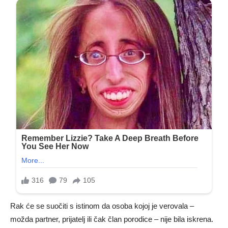
Rak će se suočiti s istinom da osoba kojoj je verovala –
možda partner, prijatelj ili čak član porodice – nije bila iskrena.