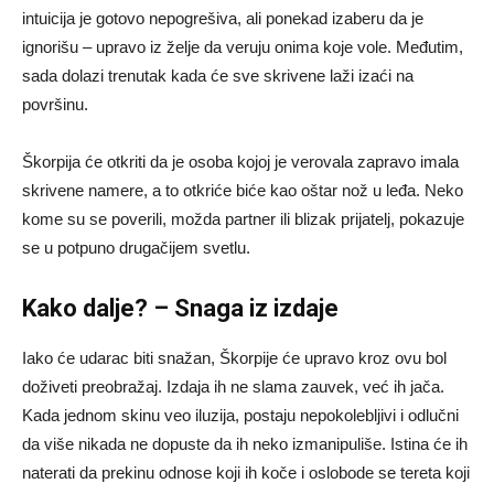
intuicija je gotovo nepogrešiva, ali ponekad izaberu da je
ignorišu – upravo iz želje da veruju onima koje vole. Međutim,
sada dolazi trenutak kada će sve skrivene laži izaći na
površinu.
Škorpija će otkriti da je osoba kojoj je verovala zapravo imala
skrivene namere, a to otkriće biće kao oštar nož u leđa. Neko
kome su se poverili, možda partner ili blizak prijatelj, pokazuje
se u potpuno drugačijem svetlu.
Kako dalje? – Snaga iz izdaje
Iako će udarac biti snažan, Škorpije će upravo kroz ovu bol
doživeti preobražaj. Izdaja ih ne slama zauvek, već ih jača.
Kada jednom skinu veo iluzija, postaju nepokolebljivi i odlučni
da više nikada ne dopuste da ih neko izmanipuliše. Istina će ih
naterati da prekinu odnose koji ih koče i oslobode se tereta koji