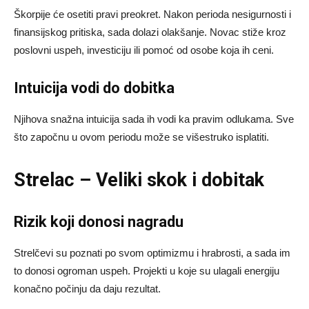
Škorpije će osetiti pravi preokret. Nakon perioda nesigurnosti i
finansijskog pritiska, sada dolazi olakšanje. Novac stiže kroz
poslovni uspeh, investiciju ili pomoć od osobe koja ih ceni.
Intuicija vodi do dobitka
Njihova snažna intuicija sada ih vodi ka pravim odlukama. Sve
što započnu u ovom periodu može se višestruko isplatiti.
Strelac – Veliki skok i dobitak
Rizik koji donosi nagradu
Strelčevi su poznati po svom optimizmu i hrabrosti, a sada im
to donosi ogroman uspeh. Projekti u koje su ulagali energiju
konačno počinju da daju rezultat.