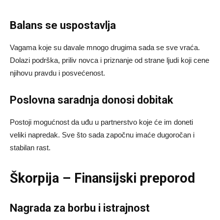
Balans se uspostavlja
Vagama koje su davale mnogo drugima sada se sve vraća.
Dolazi podrška, priliv novca i priznanje od strane ljudi koji cene
njihovu pravdu i posvećenost.
Poslovna saradnja donosi dobitak
Postoji mogućnost da uđu u partnerstvo koje će im doneti
veliki napredak. Sve što sada započnu imaće dugoročan i
stabilan rast.
Škorpija – Finansijski preporod
Nagrada za borbu i istrajnost