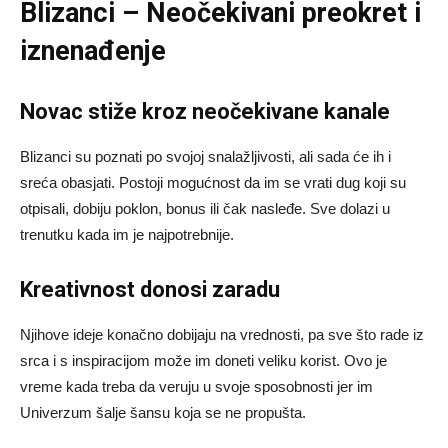
Blizanci – Neočekivani preokret i
iznenađenje
Novac stiže kroz neočekivane kanale
Blizanci su poznati po svojoj snalažljivosti, ali sada će ih i
sreća obasjati. Postoji mogućnost da im se vrati dug koji su
otpisali, dobiju poklon, bonus ili čak nasleđe. Sve dolazi u
trenutku kada im je najpotrebnije.
Kreativnost donosi zaradu
Njihove ideje konačno dobijaju na vrednosti, pa sve što rade iz
srca i s inspiracijom može im doneti veliku korist. Ovo je
vreme kada treba da veruju u svoje sposobnosti jer im
Univerzum šalje šansu koja se ne propušta.