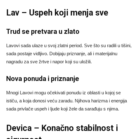
Lav – Uspeh koji menja sve
Trud se pretvara u zlato
Lavovi sada ulaze u svoj zlatni period. Sve što su radili u tišini,
sada postaje vidljivo. Dobijaju priznanje, ali i materijalnu
nagradu za sve žrtve i napor koji su uložili.
Nova ponuda i priznanje
Mnogi Lavovi mogu očekivati ponudu iz oblasti u kojoj se
ističu, a koja donosi veću zaradu. Njihova harizma i energija
sada privlače uspeh i ljude koji žele da sarađuju s njima.
Devica – Konačno stabilnost i