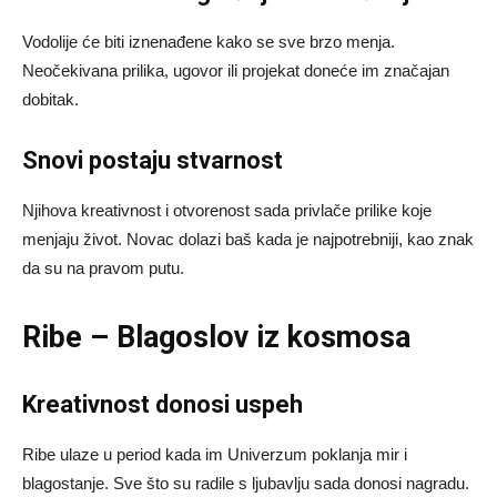
Vodolije će biti iznenađene kako se sve brzo menja.
Neočekivana prilika, ugovor ili projekat doneće im značajan
dobitak.
Snovi postaju stvarnost
Njihova kreativnost i otvorenost sada privlače prilike koje
menjaju život. Novac dolazi baš kada je najpotrebniji, kao znak
da su na pravom putu.
Ribe – Blagoslov iz kosmosa
Kreativnost donosi uspeh
Ribe ulaze u period kada im Univerzum poklanja mir i
blagostanje. Sve što su radile s ljubavlju sada donosi nagradu.