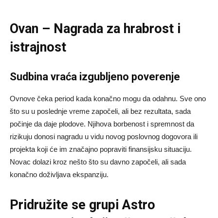
Ovan – Nagrada za hrabrost i
istrajnost
Sudbina vraća izgubljeno poverenje
Ovnove čeka period kada konačno mogu da odahnu. Sve ono
što su u poslednje vreme započeli, ali bez rezultata, sada
počinje da daje plodove. Njihova borbenost i spremnost da
rizikuju donosi nagradu u vidu novog poslovnog dogovora ili
projekta koji će im značajno popraviti finansijsku situaciju.
Novac dolazi kroz nešto što su davno započeli, ali sada
konačno doživljava ekspanziju.
Pridružite se grupi
Astro