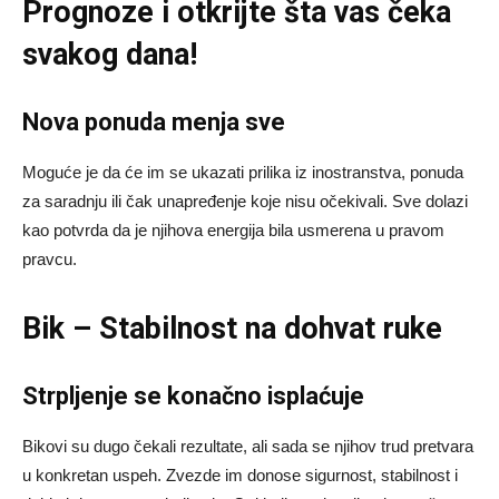
Prognoze
i otkrijte šta vas čeka
svakog dana!
Nova ponuda menja sve
Moguće je da će im se ukazati prilika iz inostranstva, ponuda
za saradnju ili čak unapređenje koje nisu očekivali. Sve dolazi
kao potvrda da je njihova energija bila usmerena u pravom
pravcu.
Bik – Stabilnost na dohvat ruke
Strpljenje se konačno isplaćuje
Bikovi su dugo čekali rezultate, ali sada se njihov trud pretvara
u konkretan uspeh. Zvezde im donose sigurnost, stabilnost i