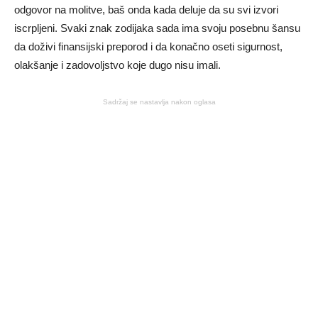
odgovor na molitve, baš onda kada deluje da su svi izvori
iscrpljeni. Svaki znak zodijaka sada ima svoju posebnu šansu
da doživi finansijski preporod i da konačno oseti sigurnost,
olakšanje i zadovoljstvo koje dugo nisu imali.
Sadržaj se nastavlja nakon oglasa