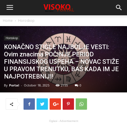
Home
Horoskop
Horoskop
KONAČNO STIGLE NAJBOLJE VESTI:
Ovim znacima POČINJE PERIOD
FINANSIJSKOG USPEHA – NOVAC STIŽE
U PRAVOM TRENUTKU, BAŠ KADA IM JE
NAJPOTREBNIJI!
By
Portal
-
October 18, 2025
2155
0
Oglasi - Advertisement