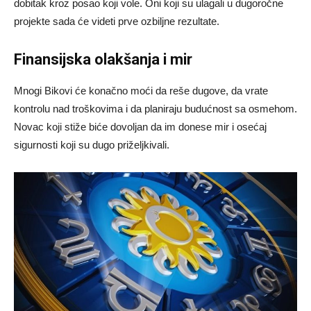
dobitak kroz posao koji vole. Oni koji su ulagali u dugoročne
projekte sada će videti prve ozbiljne rezultate.
Finansijska olakšanja i mir
Mnogi Bikovi će konačno moći da reše dugove, da vrate
kontrolu nad troškovima i da planiraju budućnost sa osmehom.
Novac koji stiže biće dovoljan da im donese mir i osećaj
sigurnosti koji su dugo priželjkivali.