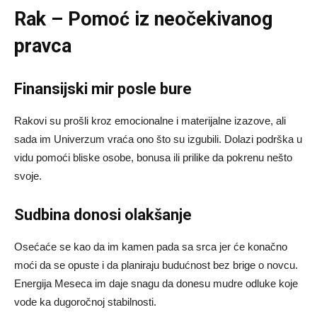
Rak – Pomoć iz neočekivanog
pravca
Finansijski mir posle bure
Rakovi su prošli kroz emocionalne i materijalne izazove, ali
sada im Univerzum vraća ono što su izgubili. Dolazi podrška u
vidu pomoći bliske osobe, bonusa ili prilike da pokrenu nešto
svoje.
Sudbina donosi olakšanje
Osećaće se kao da im kamen pada sa srca jer će konačno
moći da se opuste i da planiraju budućnost bez brige o novcu.
Energija Meseca im daje snagu da donesu mudre odluke koje
vode ka dugoročnoj stabilnosti.