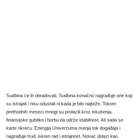
Sudbina će ih obradovati. Sudbina konačno nagrađuje one koji
su istrajali i nisu odustali ni kada je bilo najteže. Tokom
prethodnih meseci mnogi su prolazili kroz iskušenja,
finansijske gubitke i borbu da održe stabilnost. Ali sada se
karte okreću. Energija Univerzuma menja tok događaja i
nagrađuje trud, iskren rad i istrajnost. Novac dolazi kao