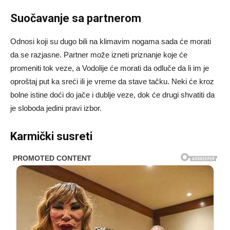
Suočavanje sa partnerom
Odnosi koji su dugo bili na klimavim nogama sada će morati
da se razjasne. Partner može izneti priznanje koje će
promeniti tok veze, a Vodolije će morati da odluče da li im je
oproštaj put ka sreći ili je vreme da stave tačku. Neki će kroz
bolne istine doći do jače i dublje veze, dok će drugi shvatiti da
je sloboda jedini pravi izbor.
Karmički susreti