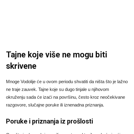
Tajne koje više ne mogu biti
skrivene
Mnoge Vodolije će u ovom periodu shvatiti da ništa što je lažno
ne traje zauvek. Tajne koje su dugo tinjale u njihovom
okruženju sada će izaći na površinu, često kroz neočekivane
razgovore, slučajne poruke ili iznenadna priznanja.
Poruke i priznanja iz prošlosti