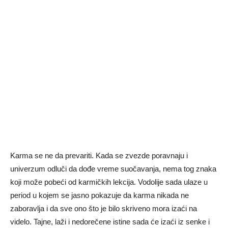
Karma se ne da prevariti. Kada se zvezde poravnaju i
univerzum odluči da dođe vreme suočavanja, nema tog znaka
koji može pobeći od karmičkih lekcija. Vodolije sada ulaze u
period u kojem se jasno pokazuje da karma nikada ne
zaboravlja i da sve ono što je bilo skriveno mora izaći na
videlo. Tajne, laži i nedorečene istine sada će izaći iz senke i