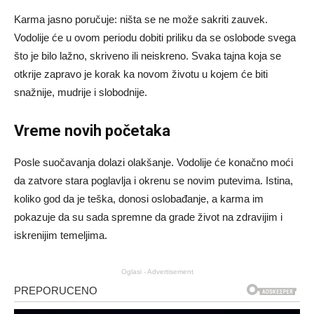
Karma jasno poručuje: ništa se ne može sakriti zauvek.
Vodolije će u ovom periodu dobiti priliku da se oslobode svega
što je bilo lažno, skriveno ili neiskreno. Svaka tajna koja se
otkrije zapravo je korak ka novom životu u kojem će biti
snažnije, mudrije i slobodnije.
Vreme novih početaka
Posle suočavanja dolazi olakšanje. Vodolije će konačno moći
da zatvore stara poglavlja i okrenu se novim putevima. Istina,
koliko god da je teška, donosi oslobađanje, a karma im
pokazuje da su sada spremne da grade život na zdravijim i
iskrenijim temeljima.
Oglasi - Advertisement