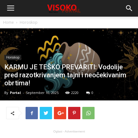
Home
Horoskop
Horoskop
KARMU JE TEŠKO PREVARITI: Vodolije
pred razotkrivanjem tajni i neočekivanim
obrtima!
By
Portal
-
September 10, 2025
2220
0
Oglasi - Advertisement