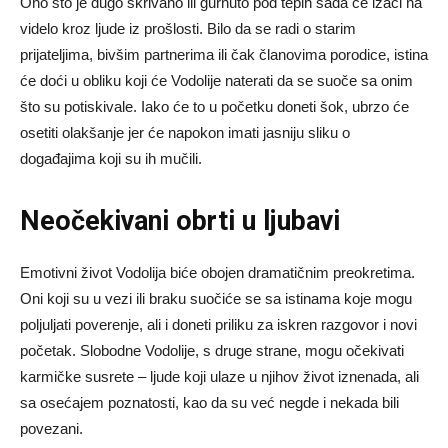
Ono što je dugo skrivano ili gurnuto pod tepih sada će izaći na
videlo kroz ljude iz prošlosti. Bilo da se radi o starim
prijateljima, bivšim partnerima ili čak članovima porodice, istina
će doći u obliku koji će Vodolije naterati da se suoče sa onim
što su potiskivale. Iako će to u početku doneti šok, ubrzo će
osetiti olakšanje jer će napokon imati jasniju sliku o
događajima koji su ih mučili.
Neočekivani obrti u ljubavi
Emotivni život Vodolija biće obojen dramatičnim preokretima.
Oni koji su u vezi ili braku suočiće se sa istinama koje mogu
poljuljati poverenje, ali i doneti priliku za iskren razgovor i novi
početak. Slobodne Vodolije, s druge strane, mogu očekivati
karmičke susrete – ljude koji ulaze u njihov život iznenada, ali
sa osećajem poznatosti, kao da su već negde i nekada bili
povezani.