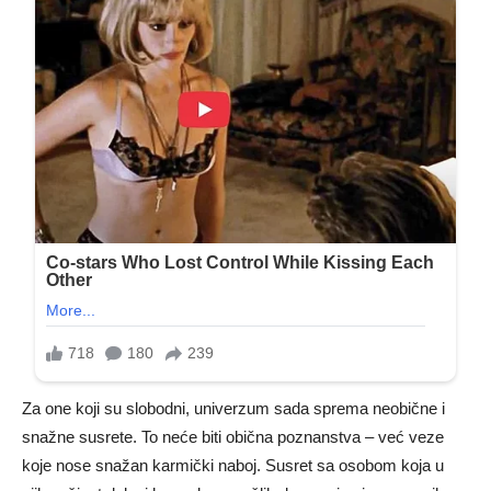
Za one koji su slobodni, univerzum sada sprema neobične i
snažne susrete. To neće biti obična poznanstva – već veze
koje nose snažan karmički naboj. Susret sa osobom koja u