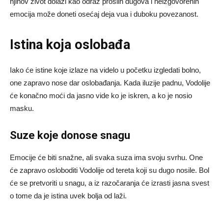
njihov život dolazi kao odraz prošlih dugova i neizgovorenih
emocija može doneti osećaj deja vua i duboku povezanost.
Istina koja oslobađa
Iako će istine koje izlaze na videlo u početku izgledati bolno,
one zapravo nose dar oslobađanja. Kada iluzije padnu, Vodolije
će konačno moći da jasno vide ko je iskren, a ko je nosio
masku.
Suze koje donose snagu
Emocije će biti snažne, ali svaka suza ima svoju svrhu. One
će zapravo osloboditi Vodolije od tereta koji su dugo nosile. Bol
će se pretvoriti u snagu, a iz razočaranja će izrasti jasna svest
o tome da je istina uvek bolja od laži.