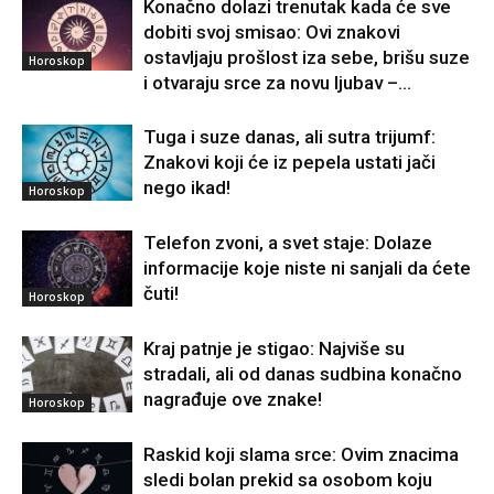
Konačno dolazi trenutak kada će sve
dobiti svoj smisao: Ovi znakovi
ostavljaju prošlost iza sebe, brišu suze
Horoskop
i otvaraju srce za novu ljubav –...
Tuga i suze danas, ali sutra trijumf:
Znakovi koji će iz pepela ustati jači
nego ikad!
Horoskop
Telefon zvoni, a svet staje: Dolaze
informacije koje niste ni sanjali da ćete
čuti!
Horoskop
Kraj patnje je stigao: Najviše su
stradali, ali od danas sudbina konačno
nagrađuje ove znake!
Horoskop
Raskid koji slama srce: Ovim znacima
sledi bolan prekid sa osobom koju