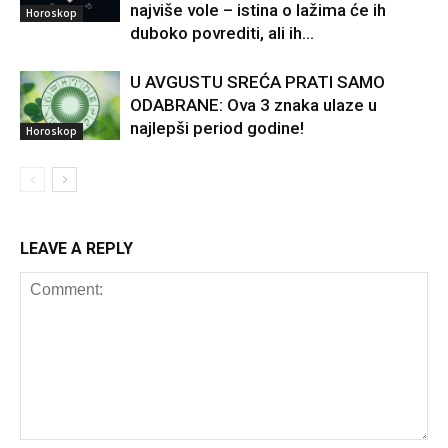
najviše vole – istina o lažima će ih
Horoskop
duboko povrediti, ali ih...
U AVGUSTU SREĆA PRATI SAMO
ODABRANE: Ova 3 znaka ulaze u
najlepši period godine!
Horoskop
LEAVE A REPLY