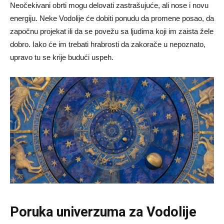
Neočekivani obrti mogu delovati zastrašujuće, ali nose i novu
energiju. Neke Vodolije će dobiti ponudu da promene posao, da
započnu projekat ili da se povežu sa ljudima koji im zaista žele
dobro. Iako će im trebati hrabrosti da zakorače u nepoznato,
upravo tu se krije budući uspeh.
Poruka univerzuma za Vodolije