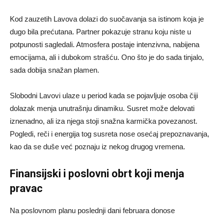
Kod zauzetih Lavova dolazi do suočavanja sa istinom koja je
dugo bila prećutana. Partner pokazuje stranu koju niste u
potpunosti sagledali. Atmosfera postaje intenzivna, nabijena
emocijama, ali i dubokom strašću. Ono što je do sada tinjalo,
sada dobija snažan plamen.
Slobodni Lavovi ulaze u period kada se pojavljuje osoba čiji
dolazak menja unutrašnju dinamiku. Susret može delovati
iznenadno, ali iza njega stoji snažna karmička povezanost.
Pogledi, reči i energija tog susreta nose osećaj prepoznavanja,
kao da se duše već poznaju iz nekog drugog vremena.
Finansijski i poslovni obrt koji menja
pravac
Na poslovnom planu poslednji dani februara donose