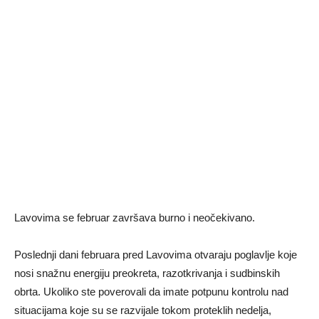
Lavovima se februar završava burno i neočekivano.
Poslednji dani februara pred Lavovima otvaraju poglavlje koje
nosi snažnu energiju preokreta, razotkrivanja i sudbinskih
obrta. Ukoliko ste poverovali da imate potpunu kontrolu nad
situacijama koje su se razvijale tokom proteklih nedelja,