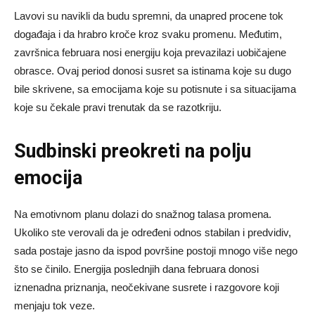
Lavovi su navikli da budu spremni, da unapred procene tok
događaja i da hrabro kroče kroz svaku promenu. Međutim,
završnica februara nosi energiju koja prevazilazi uobičajene
obrasce. Ovaj period donosi susret sa istinama koje su dugo
bile skrivene, sa emocijama koje su potisnute i sa situacijama
koje su čekale pravi trenutak da se razotkriju.
Sudbinski preokreti na polju
emocija
Na emotivnom planu dolazi do snažnog talasa promena.
Ukoliko ste verovali da je određeni odnos stabilan i predvidiv,
sada postaje jasno da ispod površine postoji mnogo više nego
što se činilo. Energija poslednjih dana februara donosi
iznenadna priznanja, neočekivane susrete i razgovore koji
menjaju tok veze.