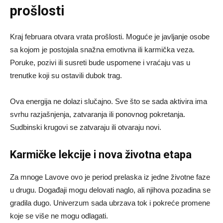
prošlosti
Kraj februara otvara vrata prošlosti. Moguće je javljanje osobe
sa kojom je postojala snažna emotivna ili karmička veza.
Poruke, pozivi ili susreti bude uspomene i vraćaju vas u
trenutke koji su ostavili dubok trag.
Ova energija ne dolazi slučajno. Sve što se sada aktivira ima
svrhu razjašnjenja, zatvaranja ili ponovnog pokretanja.
Sudbinski krugovi se zatvaraju ili otvaraju novi.
Karmičke lekcije i nova životna etapa
Za mnoge Lavove ovo je period prelaska iz jedne životne faze
u drugu. Događaji mogu delovati naglo, ali njihova pozadina se
gradila dugo. Univerzum sada ubrzava tok i pokreće promene
koje se više ne mogu odlagati.