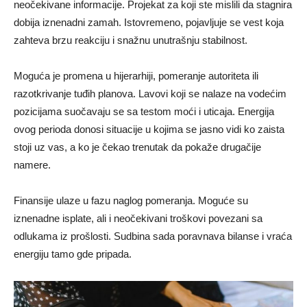
neočekivane informacije. Projekat za koji ste mislili da stagnira
dobija iznenadni zamah. Istovremeno, pojavljuje se vest koja
zahteva brzu reakciju i snažnu unutrašnju stabilnost.
Moguća je promena u hijerarhiji, pomeranje autoriteta ili
razotkrivanje tuđih planova. Lavovi koji se nalaze na vodećim
pozicijama suočavaju se sa testom moći i uticaja. Energija
ovog perioda donosi situacije u kojima se jasno vidi ko zaista
stoji uz vas, a ko je čekao trenutak da pokaže drugačije
namere.
Finansije ulaze u fazu naglog pomeranja. Moguće su
iznenadne isplate, ali i neočekivani troškovi povezani sa
odlukama iz prošlosti. Sudbina sada poravnava bilanse i vraća
energiju tamo gde pripada.