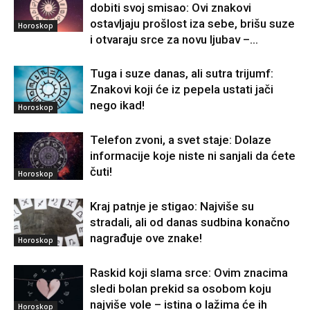
dobiti svoj smisao: Ovi znakovi
ostavljaju prošlost iza sebe, brišu suze
Horoskop
i otvaraju srce za novu ljubav –...
Tuga i suze danas, ali sutra trijumf:
Znakovi koji će iz pepela ustati jači
nego ikad!
Horoskop
Telefon zvoni, a svet staje: Dolaze
informacije koje niste ni sanjali da ćete
čuti!
Horoskop
Kraj patnje je stigao: Najviše su
stradali, ali od danas sudbina konačno
nagrađuje ove znake!
Horoskop
Raskid koji slama srce: Ovim znacima
sledi bolan prekid sa osobom koju
najviše vole – istina o lažima će ih
Horoskop