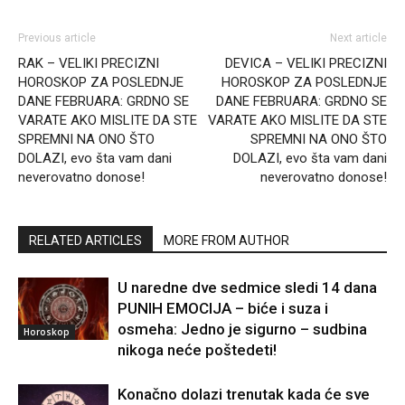
Previous article
Next article
RAK – VELIKI PRECIZNI
DEVICA – VELIKI PRECIZNI
HOROSKOP ZA POSLEDNJE
HOROSKOP ZA POSLEDNJE
DANE FEBRUARA: GRDNO SE
DANE FEBRUARA: GRDNO SE
VARATE AKO MISLITE DA STE
VARATE AKO MISLITE DA STE
SPREMNI NA ONO ŠTO
SPREMNI NA ONO ŠTO
DOLAZI, evo šta vam dani
DOLAZI, evo šta vam dani
neverovatno donose!
neverovatno donose!
RELATED ARTICLES
MORE FROM AUTHOR
U naredne dve sedmice sledi 14 dana
PUNIH EMOCIJA – biće i suza i
osmeha: Jedno je sigurno – sudbina
Horoskop
nikoga neće poštedeti!
Konačno dolazi trenutak kada će sve