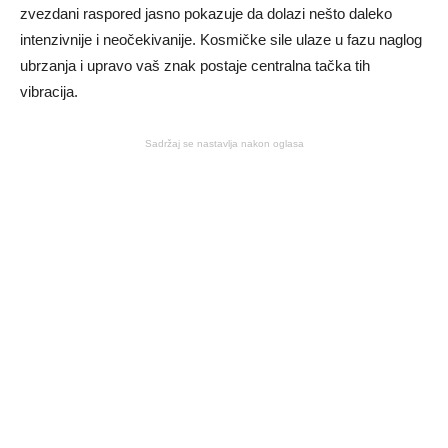
zvezdani raspored jasno pokazuje da dolazi nešto daleko
intenzivnije i neočekivanije. Kosmičke sile ulaze u fazu naglog
ubrzanja i upravo vaš znak postaje centralna tačka tih
vibracija.
Sadržaj se nastavlja nakon oglasa