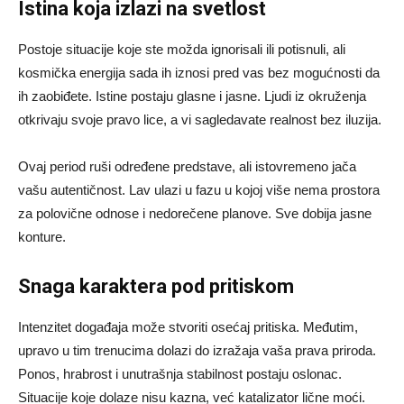
Istina koja izlazi na svetlost
Postoje situacije koje ste možda ignorisali ili potisnuli, ali
kosmička energija sada ih iznosi pred vas bez mogućnosti da
ih zaobiđete. Istine postaju glasne i jasne. Ljudi iz okruženja
otkrivaju svoje pravo lice, a vi sagledavate realnost bez iluzija.
Ovaj period ruši određene predstave, ali istovremeno jača
vašu autentičnost. Lav ulazi u fazu u kojoj više nema prostora
za polovične odnose i nedorečene planove. Sve dobija jasne
konture.
Snaga karaktera pod pritiskom
Intenzitet događaja može stvoriti osećaj pritiska. Međutim,
upravo u tim trenucima dolazi do izražaja vaša prava priroda.
Ponos, hrabrost i unutrašnja stabilnost postaju oslonac.
Situacije koje dolaze nisu kazna, već katalizator lične moći.