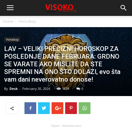
Home
Horoskop
Horoskop
LAV – VELIKI PRECIZNI HOROSKOP ZA
POSLEDNJE DANE FEBRUARA: GRDNO
SE VARATE AKO MISLITE DA STE
SPREMNI NA ONO ŠTO DOLAZI, evo šta
vam dani neverovatno donose!
By
Desk
-
February 20, 2026
1829
0
Oglasi - Advertisement