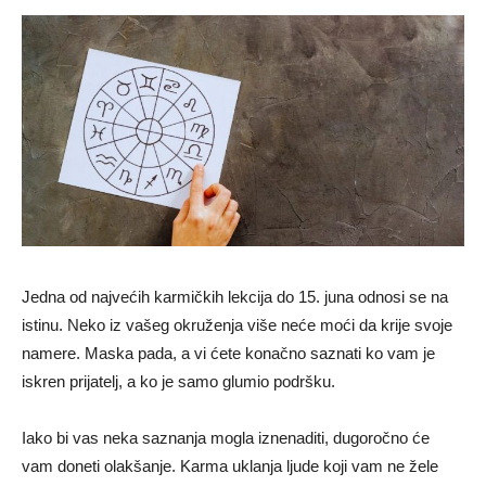
Jedna od najvećih karmičkih lekcija do 15. juna odnosi se na
istinu. Neko iz vašeg okruženja više neće moći da krije svoje
namere. Maska pada, a vi ćete konačno saznati ko vam je
iskren prijatelj, a ko je samo glumio podršku.
Iako bi vas neka saznanja mogla iznenaditi, dugoročno će
vam doneti olakšanje. Karma uklanja ljude koji vam ne žele