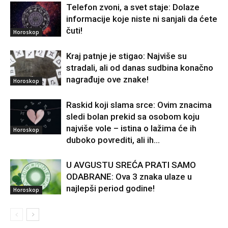
Telefon zvoni, a svet staje: Dolaze
informacije koje niste ni sanjali da ćete
čuti!
Horoskop
Kraj patnje je stigao: Najviše su
stradali, ali od danas sudbina konačno
nagrađuje ove znake!
Horoskop
Raskid koji slama srce: Ovim znacima
sledi bolan prekid sa osobom koju
najviše vole – istina o lažima će ih
Horoskop
duboko povrediti, ali ih...
U AVGUSTU SREĆA PRATI SAMO
ODABRANE: Ova 3 znaka ulaze u
najlepši period godine!
Horoskop