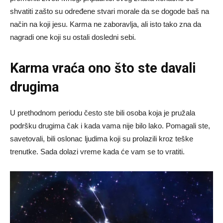
shvatiti zašto su određene stvari morale da se dogode baš na
način na koji jesu. Karma ne zaboravlja, ali isto tako zna da
nagradi one koji su ostali dosledni sebi.
Karma vraća ono što ste davali
drugima
U prethodnom periodu često ste bili osoba koja je pružala
podršku drugima čak i kada vama nije bilo lako. Pomagali ste,
savetovali, bili oslonac ljudima koji su prolazili kroz teške
trenutke. Sada dolazi vreme kada će vam se to vratiti.