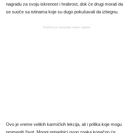
nagradu za svoju iskrenost i hrabrost, dok će drugi morati da
se suoče sa istinama koje su dugo pokušavali da izbegnu.
Sadržaj se nastavlja nakon oglasa
Ovo je vreme velikih karmičkih lekcija, ali i prilika koje mogu
promeniti život. Mnogi pripadnici ovog znaka konačno će