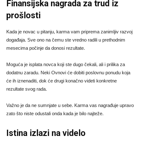
Finansijska nagrada za trud iz
prošlosti
Kada je novac u pitanju, karma vam priprema zanimljiv razvoj
događaja. Sve ono na čemu ste vredno radili u prethodnim
mesecima počinje da donosi rezultate.
Moguća je isplata novca koji ste dugo čekali, ali i prilika za
dodatnu zaradu. Neki Ovnovi će dobiti poslovnu ponudu koja
će ih iznenaditi, dok će drugi konačno videti konkretne
rezultate svog rada.
Važno je da ne sumnjate u sebe. Karma vas nagrađuje upravo
zato što niste odustali onda kada je bilo najteže.
Istina izlazi na videlo