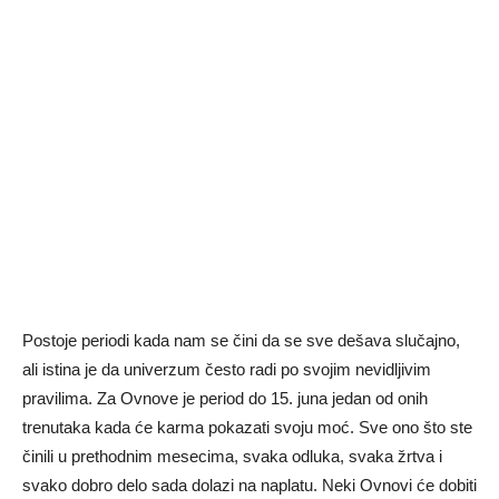
Postoje periodi kada nam se čini da se sve dešava slučajno,
ali istina je da univerzum često radi po svojim nevidljivim
pravilima. Za Ovnove je period do 15. juna jedan od onih
trenutaka kada će karma pokazati svoju moć. Sve ono što ste
činili u prethodnim mesecima, svaka odluka, svaka žrtva i
svako dobro delo sada dolazi na naplatu. Neki Ovnovi će dobiti