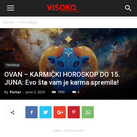
Home
Horoskop
Horoskop
OVAN – KARMIČKI HOROSKOP DO 15.
JUNA: Evo šta vam je karma spremila!
By
Portal
-
June 2, 2026
1990
0
Oglasi - Advertisement