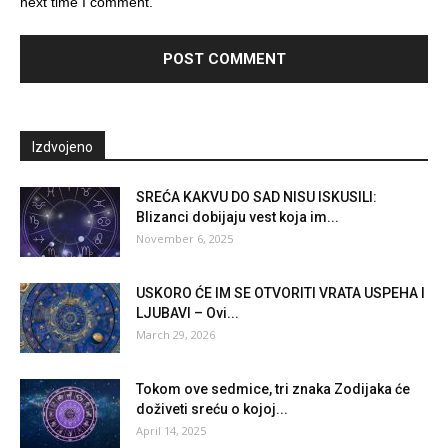
next time I comment.
Izdvojeno
SREĆA KAKVU DO SAD NISU ISKUSILI:
Blizanci dobijaju vest koja im...
November 6, 2025
USKORO ĆE IM SE OTVORITI VRATA USPEHA I
LJUBAVI – Ovi...
March 29, 2026
Tokom ove sedmice, tri znaka Zodijaka će
doživeti sreću o kojoj...
April 14, 2025