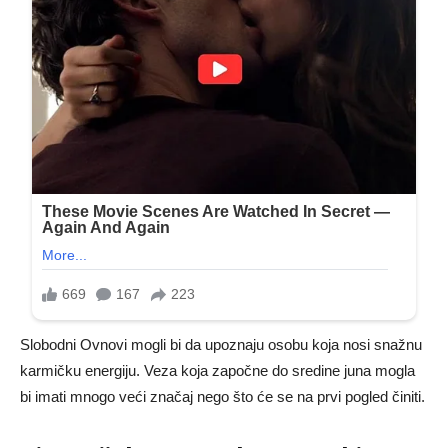
Slobodni Ovnovi mogli bi da upoznaju osobu koja nosi snažnu
karmičku energiju. Veza koja započne do sredine juna mogla
bi imati mnogo veći značaj nego što će se na prvi pogled činiti.