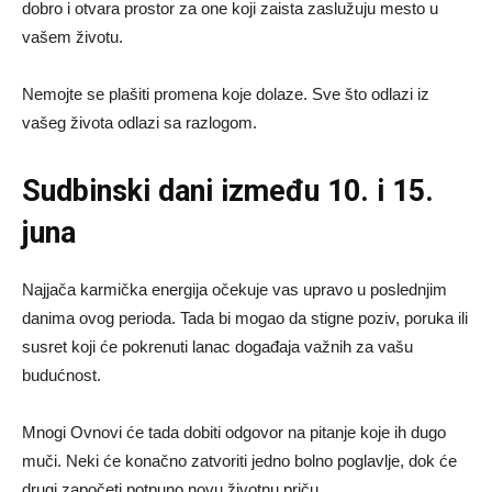
dobro i otvara prostor za one koji zaista zaslužuju mesto u
vašem životu.
Nemojte se plašiti promena koje dolaze. Sve što odlazi iz
vašeg života odlazi sa razlogom.
Sudbinski dani između 10. i 15.
juna
Najjača karmička energija očekuje vas upravo u poslednjim
danima ovog perioda. Tada bi mogao da stigne poziv, poruka ili
susret koji će pokrenuti lanac događaja važnih za vašu
budućnost.
Mnogi Ovnovi će tada dobiti odgovor na pitanje koje ih dugo
muči. Neki će konačno zatvoriti jedno bolno poglavlje, dok će
drugi započeti potpuno novu životnu priču.