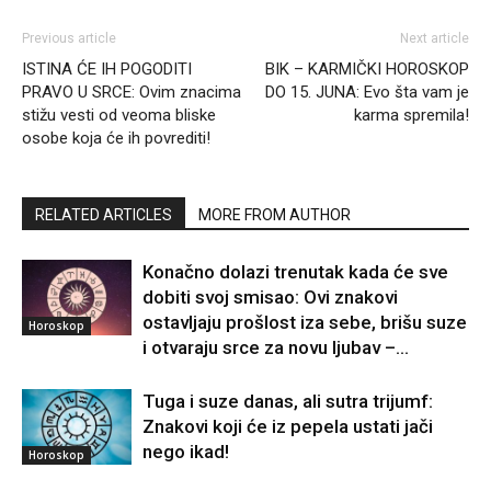
Previous article
Next article
ISTINA ĆE IH POGODITI
BIK – KARMIČKI HOROSKOP
PRAVO U SRCE: Ovim znacima
DO 15. JUNA: Evo šta vam je
stižu vesti od veoma bliske
karma spremila!
osobe koja će ih povrediti!
RELATED ARTICLES
MORE FROM AUTHOR
Konačno dolazi trenutak kada će sve
dobiti svoj smisao: Ovi znakovi
ostavljaju prošlost iza sebe, brišu suze
Horoskop
i otvaraju srce za novu ljubav –...
Tuga i suze danas, ali sutra trijumf:
Znakovi koji će iz pepela ustati jači
nego ikad!
Horoskop