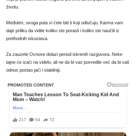
životu.
Međutim, ovoga puta vi ćete biti ti koji odlučuju. Karma vam
daje priliku da vidite koliko ste porasli i koliko ste naučili iz
prethodnih iskustava.
Za zauzete Ovnove dolazi period iskrenih razgovora. Neke
tajne će izaći na videlo, ali ne da bi vas povredile već da bi vaš
odnos postao jači i stabilniji.