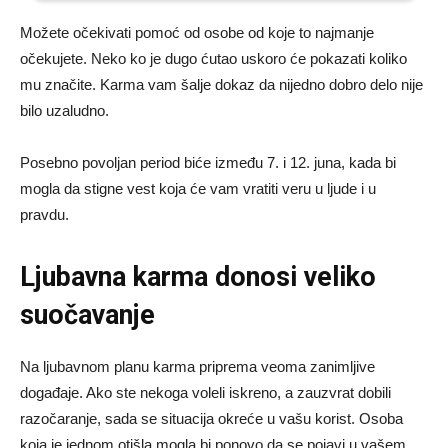
Možete očekivati pomoć od osobe od koje to najmanje
očekujete. Neko ko je dugo ćutao uskoro će pokazati koliko
mu značite. Karma vam šalje dokaz da nijedno dobro delo nije
bilo uzaludno.
Posebno povoljan period biće između 7. i 12. juna, kada bi
mogla da stigne vest koja će vam vratiti veru u ljude i u
pravdu.
Ljubavna karma donosi veliko
suočavanje
Na ljubavnom planu karma priprema veoma zanimljive
događaje. Ako ste nekoga voleli iskreno, a zauzvrat dobili
razočaranje, sada se situacija okreće u vašu korist. Osoba
koja je jednom otišla mogla bi ponovo da se pojavi u vašem