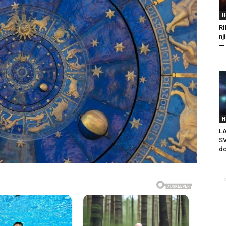
H
RI
nj
— 
H
LA
SV
do