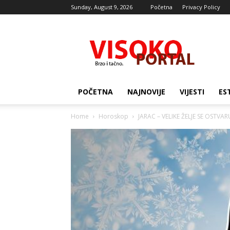
Sunday, August 9, 2026
Početna
Privacy Policy
Visocki
portal
POČETNA
NAJNOVIJE
VIJESTI
ES
Home
Horoskop
JARAC – VELIKE ŽELJE SE OSTVARU