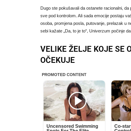
Dugo ste pokušavali da ostanete racionalni, da
sve pod kontrolom. Ali sada emocije postaju vaš v
osoba, promjena posla, putovanje, prelazak u n
sebi kažate „Da, to je to“, Univerzum počinje 
VELIKE ŽELJE KOJE SE
OČEKUJE