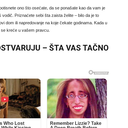
 potisnete ono što osećate, da se ponašate kao da vam je
odič. Priznaćete sebi šta zaista želite – bilo da je to
ovi dom ili napredovanje na koje čekate godinama. Kada u
da se kreće u vašem pravcu.
 OSTVARUJU – ŠTA VAS TAČNO