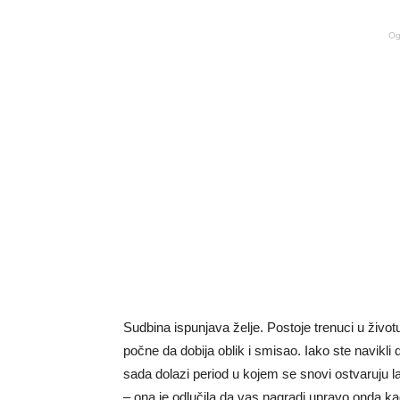
Og
Sudbina ispunjava želje. Postoje trenuci u živo
počne da dobija oblik i smisao. Iako ste navikli
sada dolazi period u kojem se snovi ostvaruju l
– ona je odlučila da vas nagradi upravo onda kad