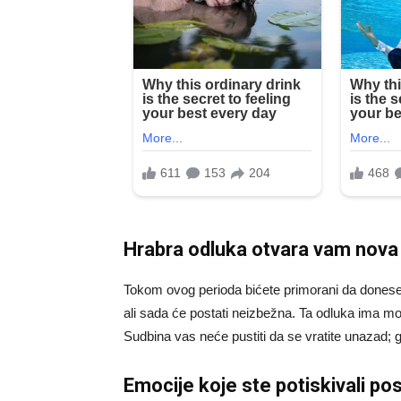
Hrabra odluka otvara vam nova
Tokom ovog perioda bićete primorani da doneset
ali sada će postati neizbežna. Ta odluka ima mo
Sudbina vas neće pustiti da se vratite unazad; g
Emocije koje ste potiskivali po