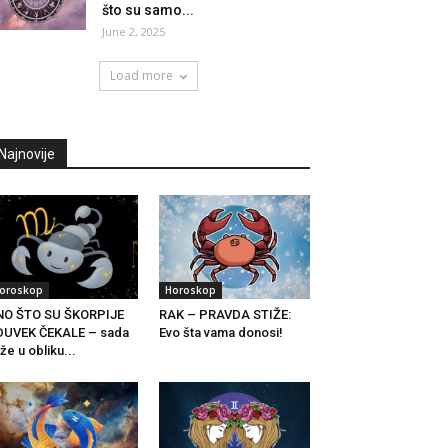
što su samo...
June 2, 2025
Load more
Najnovije
oroskop
Horoskop
NO ŠTO SU ŠKORPIJE
RAK – PRAVDA STIŽE:
DUVEK ČEKALE – sada
Evo šta vama donosi!
iže u obliku...