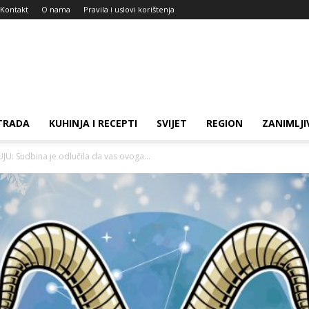
Kontakt
O nama
Pravila i uslovi korištenja
TRADA
KUHINJA I RECEPTI
SVIJET
REGION
ZANIMLJI
JU: Sudbina je odlučila da vas ovoga...