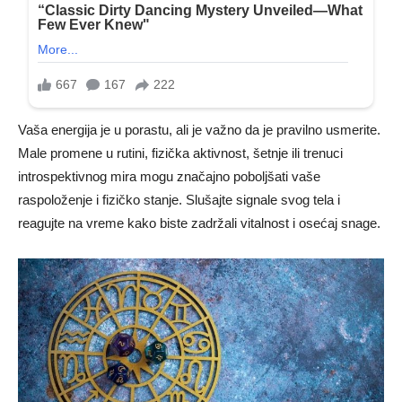
Vaša energija je u porastu, ali je važno da je pravilno usmerite.
Male promene u rutini, fizička aktivnost, šetnje ili trenuci
introspektivnog mira mogu značajno poboljšati vaše
raspoloženje i fizičko stanje. Slušajte signale svog tela i
reagujte na vreme kako biste zadržali vitalnost i osećaj snage.