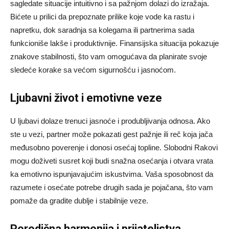
sagledate situacije intuitivno i sa pažnjom dolazi do izražaja.
Bićete u prilici da prepoznate prilike koje vode ka rastu i
napretku, dok saradnja sa kolegama ili partnerima sada
funkcioniše lakše i produktivnije. Finansijska situacija pokazuje
znakove stabilnosti, što vam omogućava da planirate svoje
sledeće korake sa većom sigurnošću i jasnoćom.
Ljubavni život i emotivne veze
U ljubavi dolaze trenuci jasnoće i produbljivanja odnosa. Ako
ste u vezi, partner može pokazati gest pažnje ili reč koja jača
međusobno poverenje i donosi osećaj topline. Slobodni Rakovi
mogu doživeti susret koji budi snažna osećanja i otvara vrata
ka emotivno ispunjavajućim iskustvima. Vaša sposobnost da
razumete i osećate potrebe drugih sada je pojačana, što vam
pomaže da gradite dublje i stabilnije veze.
Porodična harmonija i prijateljstva