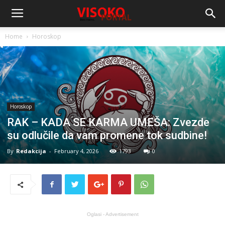
Home
Horoskop
Horoskop
RAK – KADA SE KARMA UMEŠA: Zvezde
su odlučile da vam promene tok sudbine!
By
Redakcija
-
February 4, 2026
1793
0
Oglasi - Advertisement