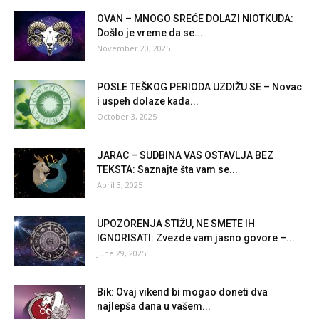
OVAN – MNOGO SREĆE DOLAZI NIOTKUDA:
Došlo je vreme da se...
November 20, 2025
POSLE TEŠKOG PERIODA UZDIŽU SE – Novac
i uspeh dolaze kada...
October 3, 2025
JARAC – SUDBINA VAS OSTAVLJA BEZ
TEKSTA: Saznajte šta vam se...
April 3, 2025
UPOZORENJA STIŽU, NE SMETE IH
IGNORISATI: Zvezde vam jasno govore –...
June 29, 2025
Bik: Ovaj vikend bi mogao doneti dva
najlepša dana u vašem...