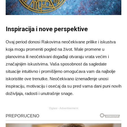
Inspiracija i nove perspektive
Ovaj period donosi Rakovima neočekivane prilike i iskustva
koja mogu promeniti pogled na život. Male promene u
planovima ili neočekivani događaji otvaraju vrata većim i
značajnijim iskustvima. Vaša sposobnost da sagledate
situacije intuitivno i promišljeno omogućava vam da najbolje
iskoristite ove trenutke. Neočekivano iznenađenje unosi
inspiraciju, motivaciju i osećaj da su pred vama dani puni novih
doživljaja, radosti i unutrašnje snage.
Oglasi - Advertisement