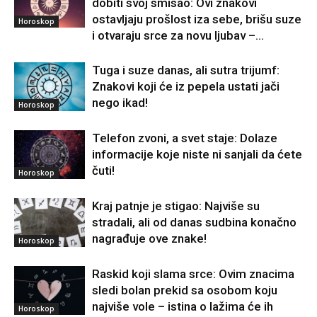
dobiti svoj smisao: Ovi znakovi
ostavljaju prošlost iza sebe, brišu suze
Horoskop
i otvaraju srce za novu ljubav –...
Tuga i suze danas, ali sutra trijumf:
Znakovi koji će iz pepela ustati jači
nego ikad!
Horoskop
Telefon zvoni, a svet staje: Dolaze
informacije koje niste ni sanjali da ćete
čuti!
Horoskop
Kraj patnje je stigao: Najviše su
stradali, ali od danas sudbina konačno
nagrađuje ove znake!
Horoskop
Raskid koji slama srce: Ovim znacima
sledi bolan prekid sa osobom koju
najviše vole – istina o lažima će ih
Horoskop