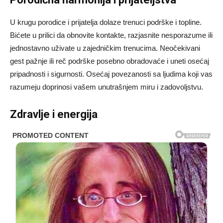
U krugu porodice i prijatelja dolaze trenuci podrške i topline.
Bićete u prilici da obnovite kontakte, razjasnite nesporazume ili
jednostavno uživate u zajedničkim trenucima. Neočekivani
gest pažnje ili reč podrške posebno obradovaće i uneti osećaj
pripadnosti i sigurnosti. Osećaj povezanosti sa ljudima koji vas
razumeju doprinosi vašem unutrašnjem miru i zadovoljstvu.
Zdravlje i energija