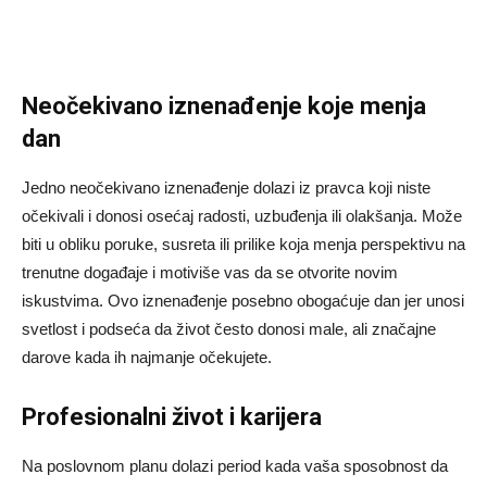
Neočekivano iznenađenje koje menja
dan
Jedno neočekivano iznenađenje dolazi iz pravca koji niste
očekivali i donosi osećaj radosti, uzbuđenja ili olakšanja. Može
biti u obliku poruke, susreta ili prilike koja menja perspektivu na
trenutne događaje i motiviše vas da se otvorite novim
iskustvima. Ovo iznenađenje posebno obogaćuje dan jer unosi
svetlost i podseća da život često donosi male, ali značajne
darove kada ih najmanje očekujete.
Profesionalni život i karijera
Na poslovnom planu dolazi period kada vaša sposobnost da