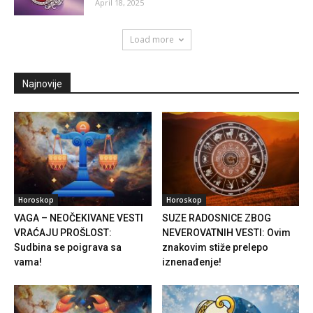
April 18, 2025
Load more
Najnovije
Horoskop
Horoskop
VAGA – NEOČEKIVANE VESTI
SUZE RADOSNICE ZBOG
VRAĆAJU PROŠLOST:
NEVEROVATNIH VESTI: Ovim
Sudbina se poigrava sa
znakovim stiže prelepo
vama!
iznenađenje!