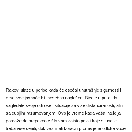
Rakovi ulaze u period kada će osećaj unutrašnje sigurnosti i
emotivne jasnoće biti posebno naglašen. Bićete u prilici da
sagledate svoje odnose i situacije sa više distanciranosti, ali i
sa dubljim razumevanjem. Ovo je vreme kada vaša intuicija
pomaže da prepoznate šta vam zaista prija i koje situacije
treba više ceniti, dok vas mali koraci i promišljene odluke vode