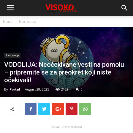
Home
Horoskop
Horoskop
VODOLIJA: Neočekivane vesti na pomolu
– pripremite se za preokret koji niste
očekivali!
By
Portal
-
August 28, 2025
2132
0
Oglasi - Advertisement