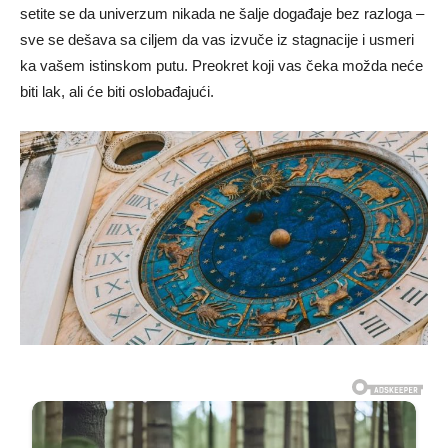
setite se da univerzum nikada ne šalje događaje bez razloga –
sve se dešava sa ciljem da vas izvuče iz stagnacije i usmeri
ka vašem istinskom putu. Preokret koji vas čeka možda neće
biti lak, ali će biti oslobađajući.