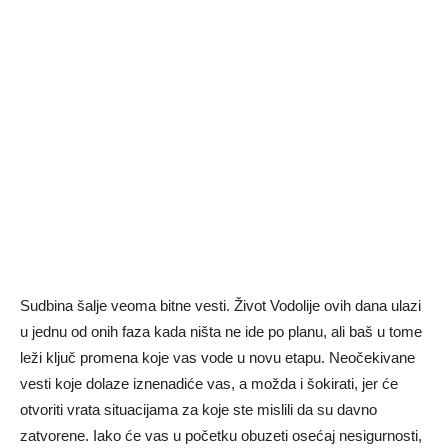
Sudbina šalje veoma bitne vesti. Život Vodolije ovih dana ulazi
u jednu od onih faza kada ništa ne ide po planu, ali baš u tome
leži ključ promena koje vas vode u novu etapu. Neočekivane
vesti koje dolaze iznenadiće vas, a možda i šokirati, jer će
otvoriti vrata situacijama za koje ste mislili da su davno
zatvorene. Iako će vas u početku obuzeti osećaj nesigurnosti,