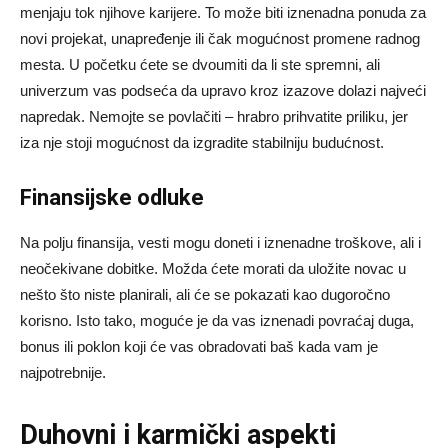
menjaju tok njihove karijere. To može biti iznenadna ponuda za
novi projekat, unapređenje ili čak mogućnost promene radnog
mesta. U početku ćete se dvoumiti da li ste spremni, ali
univerzum vas podseća da upravo kroz izazove dolazi najveći
napredak. Nemojte se povlačiti – hrabro prihvatite priliku, jer
iza nje stoji mogućnost da izgradite stabilniju budućnost.
Finansijske odluke
Na polju finansija, vesti mogu doneti i iznenadne troškove, ali i
neočekivane dobitke. Možda ćete morati da uložite novac u
nešto što niste planirali, ali će se pokazati kao dugoročno
korisno. Isto tako, moguće je da vas iznenadi povraćaj duga,
bonus ili poklon koji će vas obradovati baš kada vam je
najpotrebnije.
Duhovni i karmički aspekti