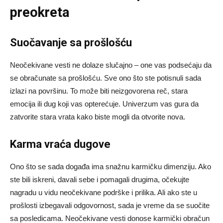
preokreta
Suočavanje sa prošlošću
Neočekivane vesti ne dolaze slučajno – one vas podsećaju da
se obračunate sa prošlošću. Sve ono što ste potisnuli sada
izlazi na površinu. To može biti neizgovorena reč, stara
emocija ili dug koji vas opterećuje. Univerzum vas gura da
zatvorite stara vrata kako biste mogli da otvorite nova.
Karma vraća dugove
Ono što se sada događa ima snažnu karmičku dimenziju. Ako
ste bili iskreni, davali sebe i pomagali drugima, očekujte
nagradu u vidu neočekivane podrške i prilika. Ali ako ste u
prošlosti izbegavali odgovornost, sada je vreme da se suočite
sa posledicama. Neočekivane vesti donose karmički obračun