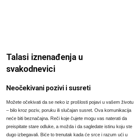
Talasi iznenađenja u
svakodnevici
Neočekivani pozivi i susreti
Možete očekivati da se neko iz prošlosti pojavi u vašem životu
– bilo kroz poziv, poruku ili slučajan susret. Ova komunikacija
neće biti beznačajna. Reči koje čujete mogu vas naterati da
preispitate stare odluke, a možda i da sagledate istinu koju ste
dugo izbegavali. Biće to trenutak kada će srce i razum ući u