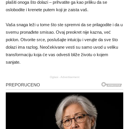
plašiti onoga što dolazi – prihvatite ga kao priliku da se
oslobodite i krenete putem koji je zaista vaš.
Vaša snaga leži u tome što ste spremni da se prilagodite i da u
svemu pronađete smisao. Ovaj preokret nije kazna, već
poklon. Otvorite srce, poslušajte intuiciju i verujte da sve što
dolazi ima razlog. Neočekivane vesti su samo uvod u veliku
transformaciju koja će vas odvesti bliže životu o kojem
sanjate.
Oglasi - Advertisement