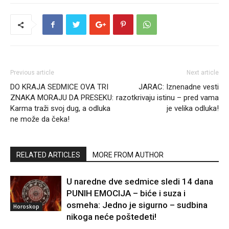
Previous article
Next article
DO KRAJA SEDMICE OVA TRI
JARAC: Iznenadne vesti
ZNAKA MORAJU DA PRESEKU:
razotkrivaju istinu – pred vama
Karma traži svoj dug, a odluka
je velika odluka!
ne može da čeka!
RELATED ARTICLES
MORE FROM AUTHOR
U naredne dve sedmice sledi 14 dana
PUNIH EMOCIJA – biće i suza i
osmeha: Jedno je sigurno – sudbina
Horoskop
nikoga neće poštedeti!