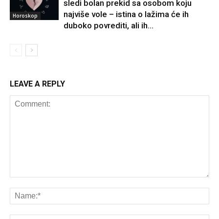
sledi bolan prekid sa osobom koju
najviše vole – istina o lažima će ih
Horoskop
duboko povrediti, ali ih...
LEAVE A REPLY