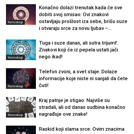
Konačno dolazi trenutak kada će sve
dobiti svoj smisao: Ovi znakovi
ostavljaju prošlost iza sebe, brišu suze
Horoskop
i otvaraju srce za novu ljubav –...
Tuga i suze danas, ali sutra trijumf:
Znakovi koji će iz pepela ustati jači
nego ikad!
Horoskop
Telefon zvoni, a svet staje: Dolaze
informacije koje niste ni sanjali da ćete
čuti!
Horoskop
Kraj patnje je stigao: Najviše su
stradali, ali od danas sudbina konačno
nagrađuje ove znake!
Horoskop
Raskid koji slama srce: Ovim znacima