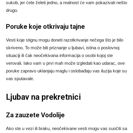
sukob, jer ćete želeti jedno, a realnost će vam pokazivati nešto
drugo.
Poruke koje otkrivaju tajne
Vesti koje stignu mogu doneti razotkrivanje nečega što je bilo
skriveno. To može biti priznanje u ljubavi, istina o poslovnoj
situaciji ili čak neočekivana informacija o osobi kojoj ste
verovali. Iako vam u prvi mah može izgledati kao udarac, ove
poruke zapravo uklanjaju maglu i oslobađaju vas iluzija koje su
vas sputavale.
Ljubav na prekretnici
Za zauzete Vodolije
Ako ste u vezi ili braku, neočekivane vesti mogu vas suočiti sa