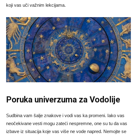
koji vas uči važnim lekcijama.
Poruka univerzuma za Vodolije
Sudbina vam šalje znakove i vodi vas ka promeni. Iako vas
neočekivane vesti mogu zateći nespremne, one su tu da vas
izbave iz situacija koje vas više ne vode napred. Nemojte se