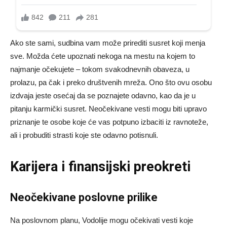
Ako ste sami, sudbina vam može prirediti susret koji menja
sve. Možda ćete upoznati nekoga na mestu na kojem to
najmanje očekujete – tokom svakodnevnih obaveza, u
prolazu, pa čak i preko društvenih mreža. Ono što ovu osobu
izdvaja jeste osećaj da se poznajete odavno, kao da je u
pitanju karmički susret. Neočekivane vesti mogu biti upravo
priznanje te osobe koje će vas potpuno izbaciti iz ravnoteže,
ali i probuditi strasti koje ste odavno potisnuli.
Karijera i finansijski preokreti
Neočekivane poslovne prilike
Na poslovnom planu, Vodolije mogu očekivati vesti koje