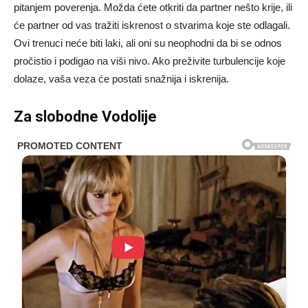
pitanjem poverenja. Možda ćete otkriti da partner nešto krije, ili
će partner od vas tražiti iskrenost o stvarima koje ste odlagali.
Ovi trenuci neće biti laki, ali oni su neophodni da bi se odnos
pročistio i podigao na viši nivo. Ako preživite turbulencije koje
dolaze, vaša veza će postati snažnija i iskrenija.
Za slobodne Vodolije