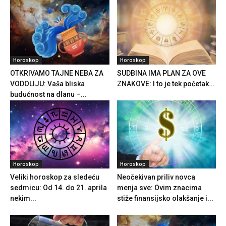
Horoskop
Horoskop
OTKRIVAMO TAJNE NEBA ZA
SUDBINA IMA PLAN ZA OVE
VODOLIJU: Vaša bliska
ZNAKOVE: I to je tek početak...
budućnost na dlanu –...
Horoskop
Horoskop
Veliki horoskop za sledeću
Neočekivan priliv novca
sedmicu: Od 14. do 21. aprila
menja sve: Ovim znacima
nekim...
stiže finansijsko olakšanje i...