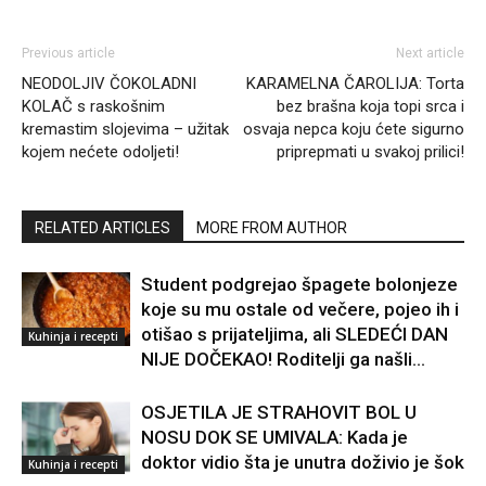
Previous article
Next article
NEODOLJIV ČOKOLADNI
KARAMELNA ČAROLIJA: Torta
KOLAČ s raskošnim
bez brašna koja topi srca i
kremastim slojevima – užitak
osvaja nepca koju ćete sigurno
kojem nećete odoljeti!
priprepmati u svakoj prilici!
RELATED ARTICLES
MORE FROM AUTHOR
Student podgrejao špagete bolonjeze
koje su mu ostale od večere, pojeo ih i
otišao s prijateljima, ali SLEDEĆI DAN
Kuhinja i recepti
NIJE DOČEKAO! Roditelji ga našli...
OSJETILA JE STRAHOVIT BOL U
NOSU DOK SE UMIVALA: Kada je
doktor vidio šta je unutra doživio je šok
Kuhinja i recepti