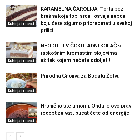
KARAMELNA ČAROLIJA: Torta bez
brašna koja topi srca i osvaja nepca
koju ćete sigurno priprepmati u svakoj
Kuhinja i recepti
prilici!
NEODOLJIV ČOKOLADNI KOLAČ s
raskošnim kremastim slojevima –
užitak kojem nećete odoljeti!
Kuhinja i recepti
Prirodna Gnojiva za Bogatu Žetvu
Kuhinja i recepti
Hronično ste umorni: Onda je ovo pravi
recept za vas, pucat ćete od energije
Kuhinja i recepti