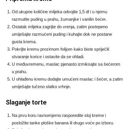
Od ukupne količine mlijeka odvojite 1,5 dl i u njemu
razmutite puding u prahu, žumanjke i vanilin šećer.
Ostatak mlijeka zagrijte do vrenja, zatim postepeno
umiješajte razmućeni puding i kuhajte dok ne postane
gusta krema.
Pokrijte kremu prozirnom folijom kako biste spriječili
stvaranje korice i ostavite da se ohladi.
U međuvremenu, maslac pjenasto izmiksajte sa šećerom
u prahu.
U ohlađenu kremu dodajte umućeni maslac i šećer, a zatim
umiješajte tučeno slatko vrhnje.
Slaganje torte
Na prvu koru ravnomjerno rasporedite sloj kreme i
posložite tanke ploške banana ili drugo voće po izboru.