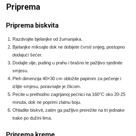
Priprema
Priprema biskvita
Razdvojite bjelanjke od žumanjaka.
Bjelanjke miksajte dok ne dobijete čvrsti snijeg, postupno
dodajući šećer.
Dodajte ulje, puding u prahu i brašno te pažljivo sjedinite
smjesu.
Pleh dimenzija 40×30 cm obložite papirom za pečenje i
izlijte smjesu, poravnajte je žlicom.
Pecite u prethodno zagrijanoj pećnici na 160°C oko 20-25
minuta, dok ne poprimi zlatnu boju.
Ohladite biskvit, zatim ga pažljivo prerežite na tri jednake
trake po dužini lima.
Priprema kreme