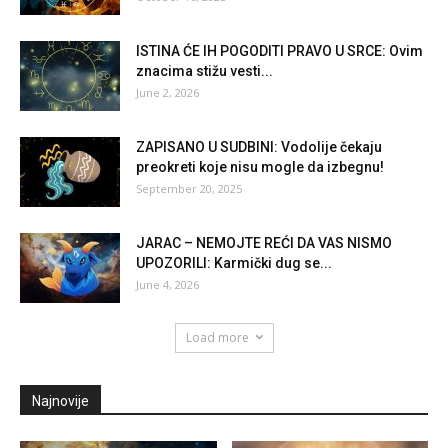
ISTINA ĆE IH POGODITI PRAVO U SRCE: Ovim
znacima stižu vesti...
June 2, 2026
ZAPISANO U SUDBINI: Vodolije čekaju
preokreti koje nisu mogle da izbegnu!
September 20, 2025
JARAC – NEMOJTE REĆI DA VAS NISMO
UPOZORILI: Karmički dug se...
June 4, 2026
Load more
Najnovije