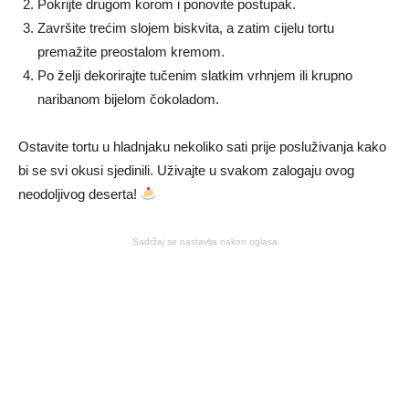
Pokrijte drugom korom i ponovite postupak.
Završite trećim slojem biskvita, a zatim cijelu tortu
premažite preostalom kremom.
Po želji dekorirajte tučenim slatkim vrhnjem ili krupno
naribanom bijelom čokoladom.
Ostavite tortu u hladnjaku nekoliko sati prije posluživanja kako
bi se svi okusi sjedinili. Uživajte u svakom zalogaju ovog
neodoljivog deserta!
Sadržaj se nastavlja nakon oglasa