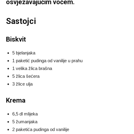
osvježavajućim voćem.
Sastojci
Biskvit
5 bjelanjaka
1 paketić pudinga od vanilije u prahu
1 velika žlica brašna
5 žlica šećera
3 žlice ulja
Krema
6,5 dl mlijeka
5 žumanjaka
2 paketića pudinga od vanilije