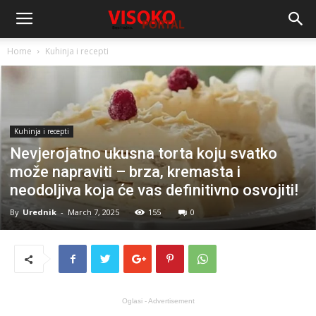
Home
Kuhinja i recepti
Kuhinja i recepti
Nevjerojatno ukusna torta koju svatko
može napraviti – brza, kremasta i
neodoljiva koja će vas definitivno osvojiti!
By
Urednik
-
March 7, 2025
155
0
Oglasi - Advertisement