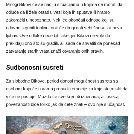
Mnogi Bikovi će se naći u situacijama u kojima će morati da
odluče da li žele ostati u vezi koja ih sputava ili hrabro
zakoračiti u nepoznato. Neki će okončati odnose koji su
odavno izgubili toplinu, dok će drugi dati sebi šansu za novu
ljubav. Ove odluke neće biti lake, jer Bikovi ne vole da
prekidaju ono što su gradili, ali sada će shvatiti da ponekad
zatvaranje starih vrata znači otvaranje onih pravih.
Sudbonosni susreti
Za slobodne Bikove, period donosi mogućnost susreta sa
osobom koja će u vama probuditi emocije za koje ste mislili da
više ne postoje. Možda će sve krenuti iznenada, ali osećaj
povezanosti biće toliko jak da ćete znati – ovo nije slučajnost.