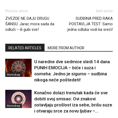
Previous article
Next article
ZVEZDE NE DAJU DRUGU
SUDBINA PRED RAKA
ŠANSU: Jarac mora sada da
POSTAVLJA TEST: Samo
odluči – ili gubi sve!
jedna odluka vodi ka sreći!
RELATED ARTICLES
MORE FROM AUTHOR
U naredne dve sedmice sledi 14 dana
PUNIH EMOCIJA – biće i suza i
osmeha: Jedno je sigurno – sudbina
Horoskop
nikoga neće poštedeti!
Konačno dolazi trenutak kada će sve
dobiti svoj smisao: Ovi znakovi
ostavljaju prošlost iza sebe, brišu suze
Horoskop
i otvaraju srce za novu ljubav –...