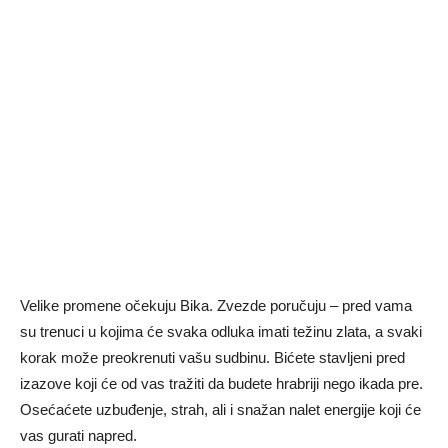
Velike promene očekuju Bika. Zvezde poručuju – pred vama
su trenuci u kojima će svaka odluka imati težinu zlata, a svaki
korak može preokrenuti vašu sudbinu. Bićete stavljeni pred
izazove koji će od vas tražiti da budete hrabriji nego ikada pre.
Osećaćete uzbuđenje, strah, ali i snažan nalet energije koji će
vas gurati napred.