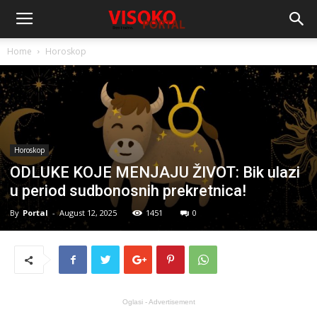
Home
Horoskop
Horoskop
ODLUKE KOJE MENJAJU ŽIVOT: Bik ulazi
u period sudbonosnih prekretnica!
By
Portal
-
August 12, 2025
1451
0
Oglasi - Advertisement