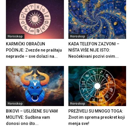
Horoskop
Horoskop
KARMIČKI OBRAČUN
KADA TELEFON ZAZVONI –
POČINJE: Zvezde ne praštaju
NIŠTA VIŠE NIJE ISTO:
nepravde – sve dolazi na...
Neočekivani pozivi ovim...
Horoskop
Horoskop
BIKOVI – USLIŠENE SU VAM
PREŽIVELI SU MNOGO TOGA:
MOLITVE: Sudbina vam
Život im sprema preokret koji
donosi ono što...
menja sve!