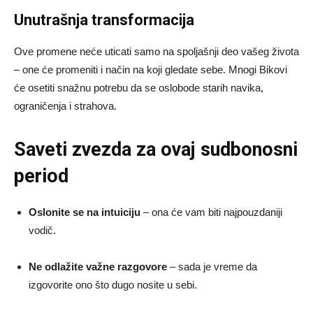
Unutrašnja transformacija
Ove promene neće uticati samo na spoljašnji deo vašeg života
– one će promeniti i način na koji gledate sebe. Mnogi Bikovi
će osetiti snažnu potrebu da se oslobode starih navika,
ograničenja i strahova.
Saveti zvezda za ovaj sudbonosni
period
Oslonite se na intuiciju
– ona će vam biti najpouzdaniji
vodič.
Ne odlažite važne razgovore
– sada je vreme da
izgovorite ono što dugo nosite u sebi.