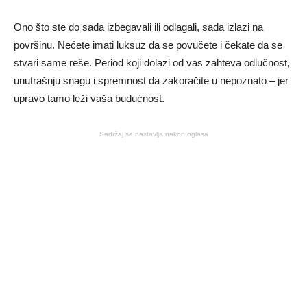
Ono što ste do sada izbegavali ili odlagali, sada izlazi na
površinu. Nećete imati luksuz da se povučete i čekate da se
stvari same reše. Period koji dolazi od vas zahteva odlučnost,
unutrašnju snagu i spremnost da zakoračite u nepoznato – jer
upravo tamo leži vaša budućnost.
Sadržaj se nastavlja nakon oglasa