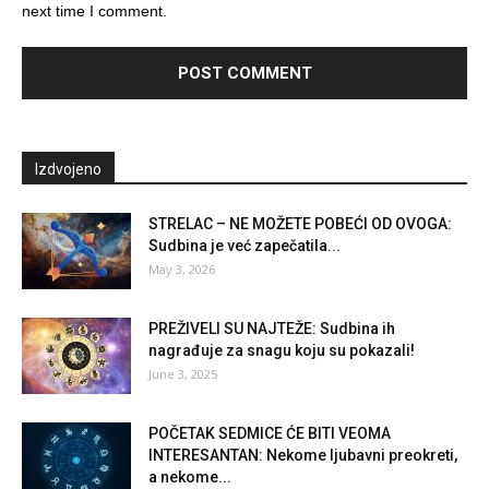
next time I comment.
Izdvojeno
STRELAC – NE MOŽETE POBEĆI OD OVOGA:
Sudbina je već zapečatila...
May 3, 2026
PREŽIVELI SU NAJTEŽE: Sudbina ih
nagrađuje za snagu koju su pokazali!
June 3, 2025
POČETAK SEDMICE ĆE BITI VEOMA
INTERESANTAN: Nekome ljubavni preokreti,
a nekome...