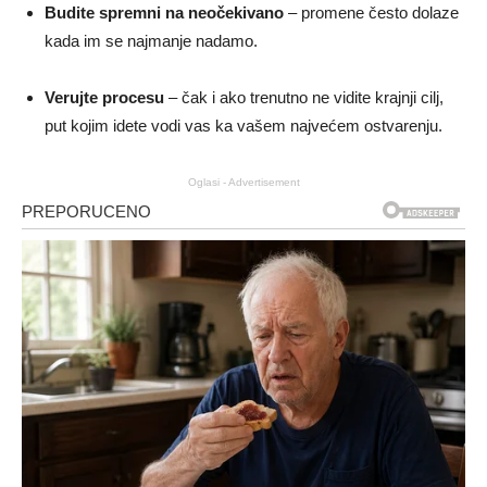
Budite spremni na neočekivano
– promene često dolaze
kada im se najmanje nadamo.
Verujte procesu
– čak i ako trenutno ne vidite krajnji cilj,
put kojim idete vodi vas ka vašem najvećem ostvarenju.
Oglasi - Advertisement