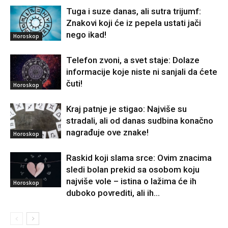
Tuga i suze danas, ali sutra trijumf:
Znakovi koji će iz pepela ustati jači
nego ikad!
Horoskop
Telefon zvoni, a svet staje: Dolaze
informacije koje niste ni sanjali da ćete
čuti!
Horoskop
Kraj patnje je stigao: Najviše su
stradali, ali od danas sudbina konačno
nagrađuje ove znake!
Horoskop
Raskid koji slama srce: Ovim znacima
sledi bolan prekid sa osobom koju
najviše vole – istina o lažima će ih
Horoskop
duboko povrediti, ali ih...