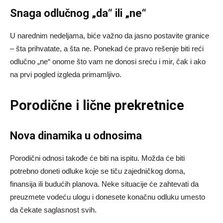
Snaga odlučnog „da“ ili „ne“
U narednim nedeljama, biće važno da jasno postavite granice
– šta prihvatate, a šta ne. Ponekad će pravo rešenje biti reći
odlučno „ne“ onome što vam ne donosi sreću i mir, čak i ako
na prvi pogled izgleda primamljivo.
Porodične i lične prekretnice
Nova dinamika u odnosima
Porodični odnosi takođe će biti na ispitu. Možda će biti
potrebno doneti odluke koje se tiču zajedničkog doma,
finansija ili budućih planova. Neke situacije će zahtevati da
preuzmete vodeću ulogu i donesete konačnu odluku umesto
da čekate saglasnost svih.