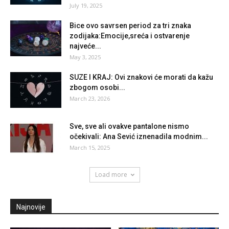
July 19, 2025
Bice ovo savrsen period za tri znaka
zodijaka:Emocije,sreća i ostvarenje
najveće...
May 3, 2025
SUZE I KRAJ: Ovi znakovi će morati da kažu
zbogom osobi...
March 23, 2026
Sve, sve ali ovakve pantalone nismo
očekivali: Ana Sević iznenadila modnim...
March 15, 2025
Load more
Najnovije