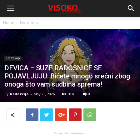
Home
Horoskop
Horoskop
DEVICA – SUZE RADOSNICE SE
POJAVLJUJU: Bićete mnogo srećni zbog
onoga što vam sudbina sprema!
By
Redakcija
-
May 26, 2026
3876
0
Oglasi - Advertisement