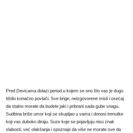
Pred Devicama dolazi period u kojem se ono što vas je dugo
tištilo konačno povlači. Sve brige, neizgovorene misli i osećaj
da stalno morate da budete jaki i pribrani sada gube snagu.
Sudbina briše umor koji se skupljao u vama i donosi trenutke
koji vas duboko diraju. Suze koje se pojavljuju nisu znak
slabosti, već olakšanja i spoznaje da više ne morate sve da