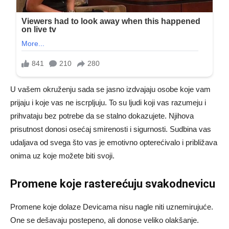
U vašem okruženju sada se jasno izdvajaju osobe koje vam
prijaju i koje vas ne iscrpljuju. To su ljudi koji vas razumeju i
prihvataju bez potrebe da se stalno dokazujete. Njihova
prisutnost donosi osećaj smirenosti i sigurnosti. Sudbina vas
udaljava od svega što vas je emotivno opterećivalo i približava
onima uz koje možete biti svoji.
Promene koje rasterećuju svakodnevicu
Promene koje dolaze Devicama nisu nagle niti uznemirujuće.
One se dešavaju postepeno, ali donose veliko olakšanje.