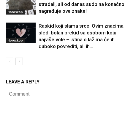
stradali, ali od danas sudbina konačno
nagrađuje ove znake!
Horoskop
Raskid koji slama srce: Ovim znacima
sledi bolan prekid sa osobom koju
najviše vole – istina o lažima će ih
Horoskop
duboko povrediti, ali ih...
LEAVE A REPLY