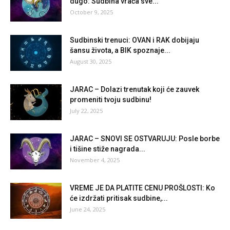
dugo: Sudbina vraća sve...
October 9, 2025
Sudbinski trenuci: OVAN i RAK dobijaju
šansu života, a BIK spoznaje...
August 30, 2025
JARAC – Dolazi trenutak koji će zauvek
promeniti tvoju sudbinu!
July 22, 2025
JARAC – SNOVI SE OSTVARUJU: Posle borbe
i tišine stiže nagrada...
November 4, 2025
VREME JE DA PLATITE CENU PROŠLOSTI: Ko
će izdržati pritisak sudbine,...
June 24, 2025