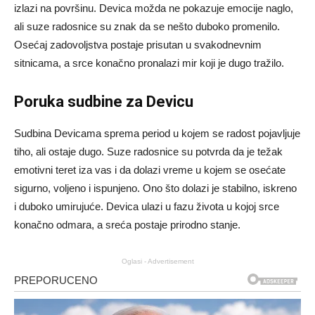
izlazi na površinu. Devica možda ne pokazuje emocije naglo,
ali suze radosnice su znak da se nešto duboko promenilo.
Osećaj zadovoljstva postaje prisutan u svakodnevnim
sitnicama, a srce konačno pronalazi mir koji je dugo tražilo.
Poruka sudbine za Devicu
Sudbina Devicama sprema period u kojem se radost pojavljuje
tiho, ali ostaje dugo. Suze radosnice su potvrda da je težak
emotivni teret iza vas i da dolazi vreme u kojem se osećate
sigurno, voljeno i ispunjeno. Ono što dolazi je stabilno, iskreno
i duboko umirujuće. Devica ulazi u fazu života u kojoj srce
konačno odmara, a sreća postaje prirodno stanje.
Oglasi - Advertisement