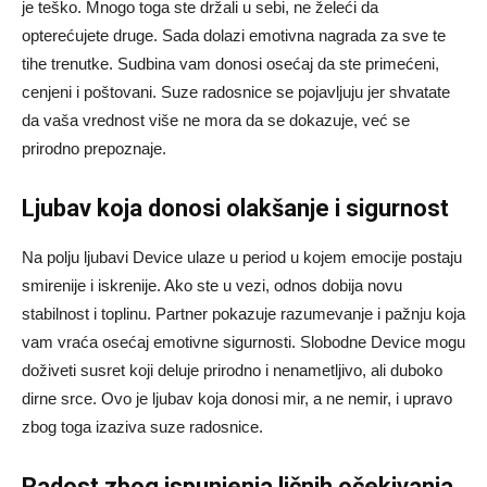
je teško. Mnogo toga ste držali u sebi, ne želeći da
opterećujete druge. Sada dolazi emotivna nagrada za sve te
tihe trenutke. Sudbina vam donosi osećaj da ste primećeni,
cenjeni i poštovani. Suze radosnice se pojavljuju jer shvatate
da vaša vrednost više ne mora da se dokazuje, već se
prirodno prepoznaje.
Ljubav koja donosi olakšanje i sigurnost
Na polju ljubavi Device ulaze u period u kojem emocije postaju
smirenije i iskrenije. Ako ste u vezi, odnos dobija novu
stabilnost i toplinu. Partner pokazuje razumevanje i pažnju koja
vam vraća osećaj emotivne sigurnosti. Slobodne Device mogu
doživeti susret koji deluje prirodno i nenametljivo, ali duboko
dirne srce. Ovo je ljubav koja donosi mir, a ne nemir, i upravo
zbog toga izaziva suze radosnice.
Radost zbog ispunjenja ličnih očekivanja