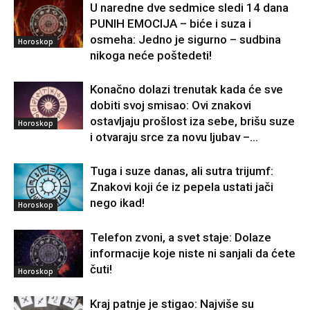
U naredne dve sedmice sledi 14 dana
PUNIH EMOCIJA – biće i suza i
osmeha: Jedno je sigurno – sudbina
Horoskop
nikoga neće poštedeti!
Konačno dolazi trenutak kada će sve
dobiti svoj smisao: Ovi znakovi
ostavljaju prošlost iza sebe, brišu suze
Horoskop
i otvaraju srce za novu ljubav –...
Tuga i suze danas, ali sutra trijumf:
Znakovi koji će iz pepela ustati jači
nego ikad!
Horoskop
Telefon zvoni, a svet staje: Dolaze
informacije koje niste ni sanjali da ćete
čuti!
Horoskop
Kraj patnje je stigao: Najviše su