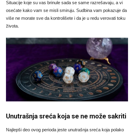
Situacije koje su vas brinule sada se same razrešavaju, a vi
osećate kako vam se misli smiruju. Sudbina vam pokazuje da
više ne morate sve da kontrolišete i da je u redu verovati toku
života.
Unutrašnja sreća koja se ne može sakriti
Najlepši deo ovog perioda jeste unutrašnja sreća koja polako