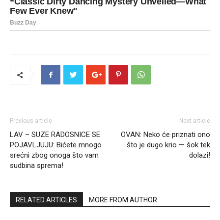
Previous article
Next article
LAV – SUZE RADOSNICE SE
OVAN: Neko će priznati ono
POJAVLJUJU: Bićete mnogo
što je dugo krio — šok tek
srećni zbog onoga što vam
dolazi!
sudbina sprema!
RELATED ARTICLES
MORE FROM AUTHOR