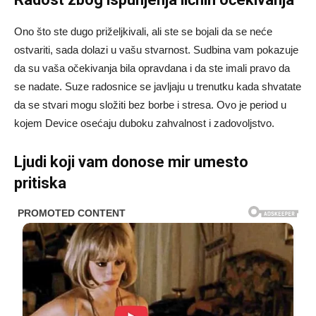
Ono što ste dugo priželjkivali, ali ste se bojali da se neće
ostvariti, sada dolazi u vašu stvarnost. Sudbina vam pokazuje
da su vaša očekivanja bila opravdana i da ste imali pravo da
se nadate. Suze radosnice se javljaju u trenutku kada shvatate
da se stvari mogu složiti bez borbe i stresa. Ovo je period u
kojem Device osećaju duboku zahvalnost i zadovoljstvo.
Ljudi koji vam donose mir umesto
pritiska