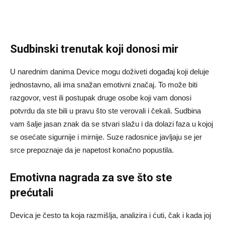
Sudbinski trenutak koji donosi mir
U narednim danima Device mogu doživeti događaj koji deluje
jednostavno, ali ima snažan emotivni značaj. To može biti
razgovor, vest ili postupak druge osobe koji vam donosi
potvrdu da ste bili u pravu što ste verovali i čekali. Sudbina
vam šalje jasan znak da se stvari slažu i da dolazi faza u kojoj
se osećate sigurnije i mirnije. Suze radosnice javljaju se jer
srce prepoznaje da je napetost konačno popustila.
Emotivna nagrada za sve što ste
prećutali
Devica je često ta koja razmišlja, analizira i ćuti, čak i kada joj