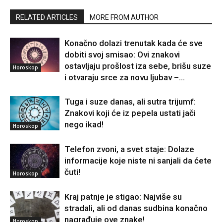
RELATED ARTICLES
MORE FROM AUTHOR
Konačno dolazi trenutak kada će sve
dobiti svoj smisao: Ovi znakovi
ostavljaju prošlost iza sebe, brišu suze
Horoskop
i otvaraju srce za novu ljubav –...
Tuga i suze danas, ali sutra trijumf:
Znakovi koji će iz pepela ustati jači
nego ikad!
Horoskop
Telefon zvoni, a svet staje: Dolaze
informacije koje niste ni sanjali da ćete
čuti!
Horoskop
Kraj patnje je stigao: Najviše su
stradali, ali od danas sudbina konačno
nagrađuje ove znake!
Horoskop