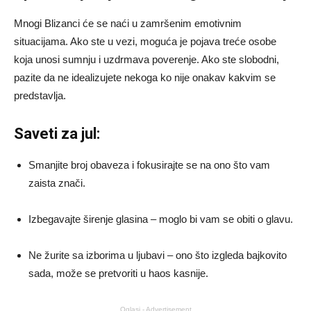
Mnogi Blizanci će se naći u zamršenim emotivnim
situacijama. Ako ste u vezi, moguća je pojava treće osobe
koja unosi sumnju i uzdrmava poverenje. Ako ste slobodni,
pazite da ne idealizujete nekoga ko nije onakav kakvim se
predstavlja.
Saveti za jul:
Smanjite broj obaveza i fokusirajte se na ono što vam
zaista znači.
Izbegavajte širenje glasina – moglo bi vam se obiti o glavu.
Ne žurite sa izborima u ljubavi – ono što izgleda bajkovito
sada, može se pretvoriti u haos kasnije.
Oglasi - Advertisement