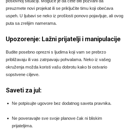
poslovnoj situaciji. Moguće je da ćete biti pozvani da
preuzmete novi projekat ili se priključite timu koji obećava
uspeh. U ljubavi se neko iz prošlosti ponovo pojavljuje, ali ovog
puta sa zrelijim namerama.
Upozorenje: Lažni prijatelji i manipulacije
Budite posebno oprezni s ljudima koji vam se prebrzo
približavaju ili vas zatrpavaju pohvalama. Neko iz vašeg
okruženja možda koristi vašu dobrotu kako bi ostvario
sopstvene ciljeve.
Saveti za jul:
Ne potpisujte ugovore bez dodatnog saveta pravnika.
Ne poveravajte sve svoje planove čak ni bliskim
prijateljima.