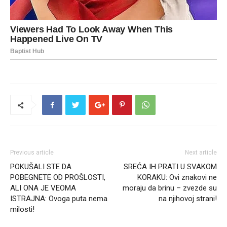
Previous article
Next article
POKUŠALI STE DA
SREĆA IH PRATI U SVAKOM
POBEGNETE OD PROŠLOSTI,
KORAKU: Ovi znakovi ne
ALI ONA JE VEOMA
moraju da brinu – zvezde su
ISTRAJNA: Ovoga puta nema
na njihovoj strani!
milosti!