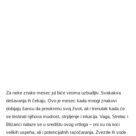
Za neke znake mesec jul biće veoma uzbudljiv. Svakakva
dešavanja ih čekaju. Ovo je mesec kada mnogi znakovi
dobijaju šansu da preokrenu svoj život, ali i trenutak kada će
se testirati njihova mudrost, strpljenje i intuicija. Vaga, Strelac i
Blizanci nalaze se u središtu ovog vrtloga – oni su na ivici
velikih uspeha, ali i potencijalnih razočaranja. Zvezde ih vode