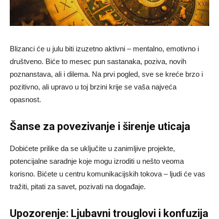
Blizanci će u julu biti izuzetno aktivni – mentalno, emotivno i
društveno. Biće to mesec pun sastanaka, poziva, novih
poznanstava, ali i dilema. Na prvi pogled, sve se kreće brzo i
pozitivno, ali upravo u toj brzini krije se vaša najveća
opasnost.
Šanse za povezivanje i širenje uticaja
Dobićete prilike da se uključite u zanimljive projekte,
potencijalne saradnje koje mogu izroditi u nešto veoma
korisno. Bićete u centru komunikacijskih tokova – ljudi će vas
tražiti, pitati za savet, pozivati na događaje.
Upozorenje: Ljubavni trouglovi i konfuzija