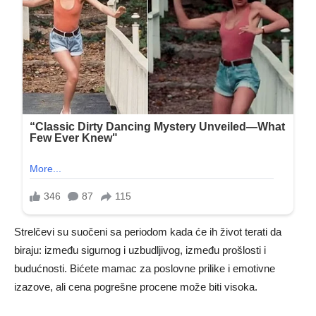
Strelčevi su suočeni sa periodom kada će ih život terati da
biraju: između sigurnog i uzbudljivog, između prošlosti i
budućnosti. Bićete mamac za poslovne prilike i emotivne
izazove, ali cena pogrešne procene može biti visoka.