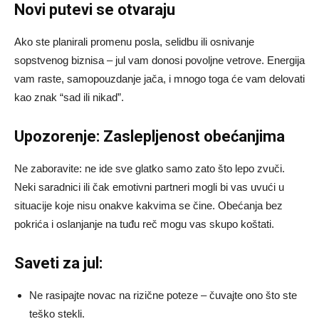
Novi putevi se otvaraju
Ako ste planirali promenu posla, selidbu ili osnivanje
sopstvenog biznisa – jul vam donosi povoljne vetrove. Energija
vam raste, samopouzdanje jača, i mnogo toga će vam delovati
kao znak “sad ili nikad”.
Upozorenje: Zaslepljenost obećanjima
Ne zaboravite: ne ide sve glatko samo zato što lepo zvuči.
Neki saradnici ili čak emotivni partneri mogli bi vas uvući u
situacije koje nisu onakve kakvima se čine. Obećanja bez
pokrića i oslanjanje na tuđu reč mogu vas skupo koštati.
Saveti za jul:
Ne rasipajte novac na rizične poteze – čuvajte ono što ste
teško stekli.