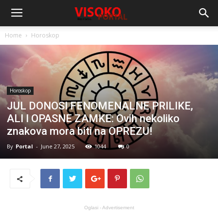
Home
Horoskop
Horoskop
JUL DONOSI FENOMENALNE PRILIKE,
ALI I OPASNE ZAMKE: Ovih nekoliko
znakova mora biti na OPREZU!
By
Portal
-
June 27, 2025
1044
0
Oglasi - Advertisement