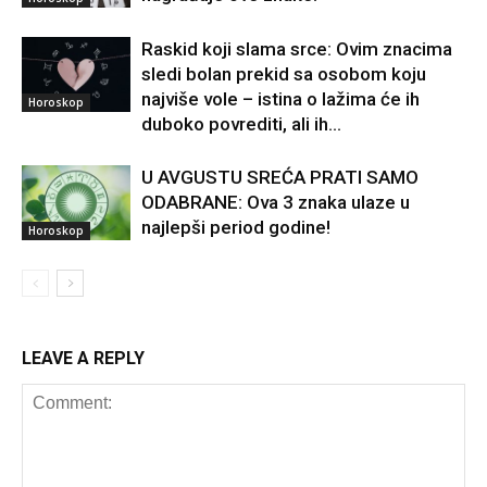
Raskid koji slama srce: Ovim znacima
sledi bolan prekid sa osobom koju
najviše vole – istina o lažima će ih
Horoskop
duboko povrediti, ali ih...
U AVGUSTU SREĆA PRATI SAMO
ODABRANE: Ova 3 znaka ulaze u
najlepši period godine!
Horoskop
LEAVE A REPLY