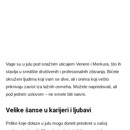
Vage su u julu pod snažnim uticajem Venere i Merkura, što ih
stavlja u središte društvenih i profesionalnih zbivanja. Bićete
okruženi ljudima koji vam se dive, ali i onima koji vešto
prikrivaju zavist iza lažnih osmeha. Možete napredovati, ali
pod jednim uslovom – ne smete biti naivni.
Velike šanse u karijeri i ljubavi
Prilike koje dolaze u julu mogu doneti preokret u vašoj