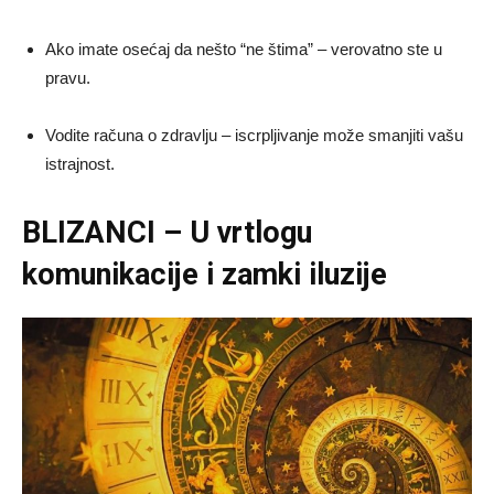
Ako imate osećaj da nešto “ne štima” – verovatno ste u
pravu.
Vodite računa o zdravlju – iscrpljivanje može smanjiti vašu
istrajnost.
BLIZANCI – U vrtlogu
komunikacije i zamki iluzije