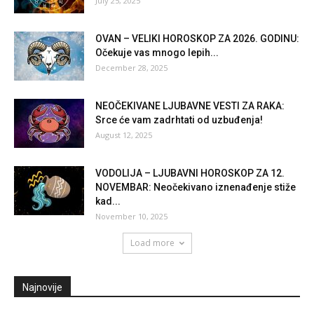
July 25, 2025
OVAN – VELIKI HOROSKOP ZA 2026. GODINU:
Očekuje vas mnogo lepih...
December 28, 2025
NEOČEKIVANE LJUBAVNE VESTI ZA RAKA:
Srce će vam zadrhtati od uzbuđenja!
August 12, 2025
VODOLIJA – LJUBAVNI HOROSKOP ZA 12.
NOVEMBAR: Neočekivano iznenađenje stiže
kad...
November 10, 2025
Load more
Najnovije