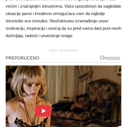
većim i značajnijim iskustvima. Vaša sposobnost da sagledate
situacije jasno i kreativno omogućava vam da najbolje
iskoristite ove trenutke. Neočekivano iznenađenje unosi
motivaciju, inspiraciju i osećaj da su pred vama dani puni novih
doživljaja, radosti i unutrašnje snage.
Oglasi - Advertisement