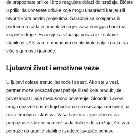
da prepoznate prilike i brzo reagujete dolazi do izražaja. Bićete
u prilici da donesete odluke koje mogu unaprediti karijeru ili
otvoriti vrata novim projektima. Saradnja sa kolegama ili
partnerima sada je produktivnija jer vaša energija i harizma
inspirišu druge. Finansijska situacija pokazuje znakove
stabilnosti, što vam omogućava da planirate dalje korake sa
više sigurnosti i jasnoće.
Ljubavni život i emotivne veze
U ljubavi dolaze trenuci jasnoće i strasti. Ako ste u vezi,
partner može pokazati gest pažnje ili reč koja produbljuje
povezanost i jača međusobno poverenje. Slobodni Lavovi
mogu doživeti susret koji budi snažna osećanja i motiviše na
nova emotivna iskustva. Vaša harizma i sposobnost da
prepoznate iskrene namere sada dolaze do izražaja, što vam
pomaže da gradite stabilne i zadovoljavajuće odnose.