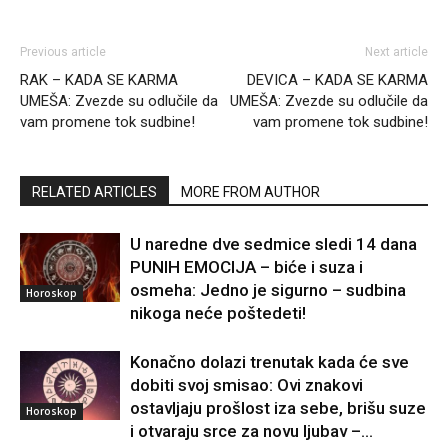
Previous article
Next article
RAK – KADA SE KARMA
DEVICA – KADA SE KARMA
UMEŠA: Zvezde su odlučile da
UMEŠA: Zvezde su odlučile da
vam promene tok sudbine!
vam promene tok sudbine!
RELATED ARTICLES
MORE FROM AUTHOR
U naredne dve sedmice sledi 14 dana
PUNIH EMOCIJA – biće i suza i
osmeha: Jedno je sigurno – sudbina
Horoskop
nikoga neće poštedeti!
Konačno dolazi trenutak kada će sve
dobiti svoj smisao: Ovi znakovi
ostavljaju prošlost iza sebe, brišu suze
Horoskop
i otvaraju srce za novu ljubav –...