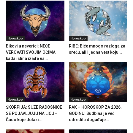
Horoskop
Horoskop
Bikovi u neverici: NEĆE
RIBE: Biće mnogo razloga za
VEROVATI SVOJIM OČIMA
sreću, ali i jedna vest koju...
kada istina izađe na...
Horoskop
Horoskop
ŠKORPIJA: SUZE RADOSNICE
RAK – HOROSKOP ZA 2026.
SE POJAVLJUJU NA LICU –
GODINU: Sudbina je već
Čudo koje dolazi...
odredila događaje...