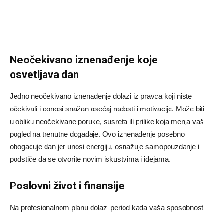
Neočekivano iznenađenje koje
osvetljava dan
Jedno neočekivano iznenađenje dolazi iz pravca koji niste
očekivali i donosi snažan osećaj radosti i motivacije. Može biti
u obliku neočekivane poruke, susreta ili prilike koja menja vaš
pogled na trenutne događaje. Ovo iznenađenje posebno
obogaćuje dan jer unosi energiju, osnažuje samopouzdanje i
podstiče da se otvorite novim iskustvima i idejama.
Poslovni život i finansije
Na profesionalnom planu dolazi period kada vaša sposobnost