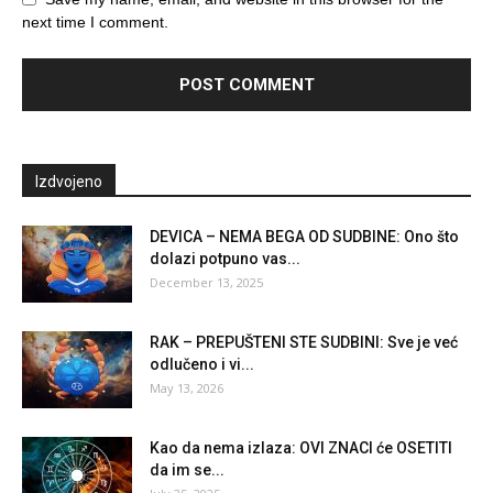
next time I comment.
Izdvojeno
DEVICA – NEMA BEGA OD SUDBINE: Ono što
dolazi potpuno vas...
December 13, 2025
RAK – PREPUŠTENI STE SUDBINI: Sve je već
odlučeno i vi...
May 13, 2026
Kao da nema izlaza: OVI ZNACI će OSETITI
da im se...