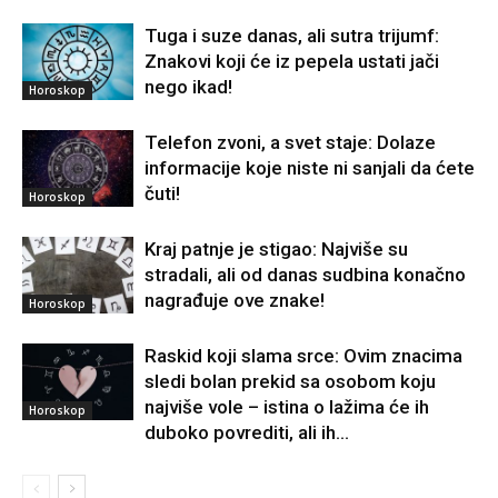
Tuga i suze danas, ali sutra trijumf:
Znakovi koji će iz pepela ustati jači
nego ikad!
Horoskop
Telefon zvoni, a svet staje: Dolaze
informacije koje niste ni sanjali da ćete
čuti!
Horoskop
Kraj patnje je stigao: Najviše su
stradali, ali od danas sudbina konačno
nagrađuje ove znake!
Horoskop
Raskid koji slama srce: Ovim znacima
sledi bolan prekid sa osobom koju
najviše vole – istina o lažima će ih
Horoskop
duboko povrediti, ali ih...