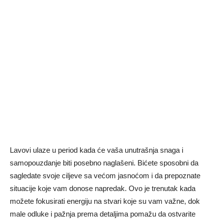
Lavovi ulaze u period kada će vaša unutrašnja snaga i
samopouzdanje biti posebno naglašeni. Bićete sposobni da
sagledate svoje ciljeve sa većom jasnoćom i da prepoznate
situacije koje vam donose napredak. Ovo je trenutak kada
možete fokusirati energiju na stvari koje su vam važne, dok
male odluke i pažnja prema detaljima pomažu da ostvarite