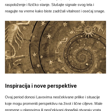
raspoloženje i fizičko stanje. Slušajte signale svog tela i
reagujte na vreme kako biste zadržali vitalnost i osećaj snage.
Inspiracija i nove perspektive
Ovaj period donosi Lavovima neočekivane prilike i situacije
koje mogu promeniti perspektivu na život i lične ciljeve. Male
promene u planovima ili neočekivani događaji otvaraju vrata