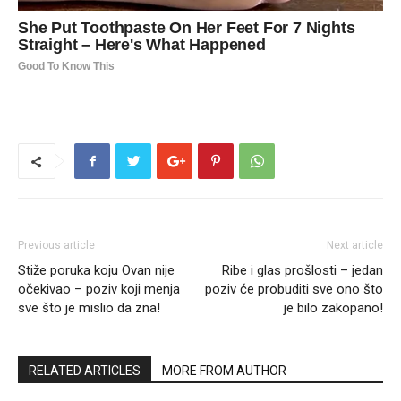
Previous article
Next article
Stiže poruka koju Ovan nije
Ribe i glas prošlosti – jedan
očekivao – poziv koji menja
poziv će probuditi sve ono što
sve što je mislio da zna!
je bilo zakopano!
RELATED ARTICLES
MORE FROM AUTHOR