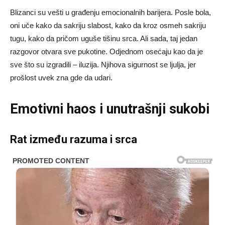
Blizanci su vešti u građenju emocionalnih barijera. Posle bola,
oni uče kako da sakriju slabost, kako da kroz osmeh sakriju
tugu, kako da pričom uguše tišinu srca. Ali sada, taj jedan
razgovor otvara sve pukotine. Odjednom osećaju kao da je
sve što su izgradili – iluzija. Njihova sigurnost se ljulja, jer
prošlost uvek zna gde da udari.
Emotivni haos i unutrašnji sukobi
Rat između razuma i srca