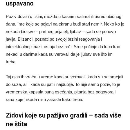
uspavano
Poziv dolazi u tišini, možda u kasnim satima ili usred običnog
dana. Ime koje se pojavi na ekranu budi stari nemir. Neko ko je
nekada bio sve – partner, prijatelj, ljubav – sada se ponovo
javlja. Blizanci, poznati po svojoj brzini reagovanja i
intelektualnoj snazi, ostaju bez reči. Srce počinje da lupa kao
nekad, u danima kada su verovali da je ljubav sve što im
treba.
Taj glas ih vraća u vreme kada su verovali, kada su se smejali
do suza, ali i kada su patili najdublje. To nije samo poziv, to je
vremenska kapsula puna osećanja, pitanja bez odgovora i
rana koje nikada nisu zarasle kako treba.
Zidovi koje su pažljivo gradili – sada više
ne štite