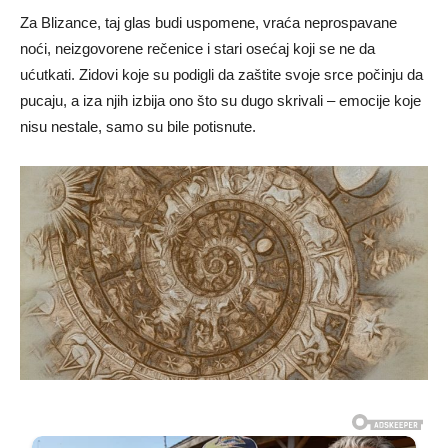
Za Blizance, taj glas budi uspomene, vraća neprospavane
noći, neizgovorene rečenice i stari osećaj koji se ne da
ućutkati. Zidovi koje su podigli da zaštite svoje srce počinju da
pucaju, a iza njih izbija ono što su dugo skrivali – emocije koje
nisu nestale, samo su bile potisnute.