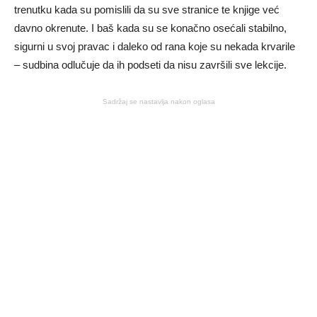
trenutku kada su pomislili da su sve stranice te knjige već
davno okrenute. I baš kada su se konačno osećali stabilno,
sigurni u svoj pravac i daleko od rana koje su nekada krvarile
– sudbina odlučuje da ih podseti da nisu završili sve lekcije.
Sadržaj se nastavlja nakon oglasa