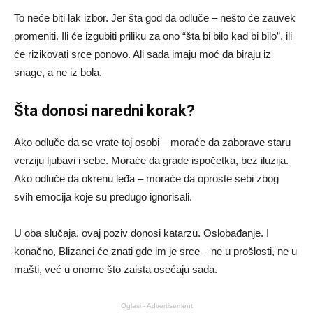
To neće biti lak izbor. Jer šta god da odluče – nešto će zauvek
promeniti. Ili će izgubiti priliku za ono “šta bi bilo kad bi bilo”, ili
će rizikovati srce ponovo. Ali sada imaju moć da biraju iz
snage, a ne iz bola.
Šta donosi naredni korak?
Ako odluče da se vrate toj osobi – moraće da zaborave staru
verziju ljubavi i sebe. Moraće da grade ispočetka, bez iluzija.
Ako odluče da okrenu leđa – moraće da oproste sebi zbog
svih emocija koje su predugo ignorisali.
U oba slučaja, ovaj poziv donosi katarzu. Oslobađanje. I
konačno, Blizanci će znati gde im je srce – ne u prošlosti, ne u
mašti, već u onome što zaista osećaju sada.
Oglasi - Advertisement