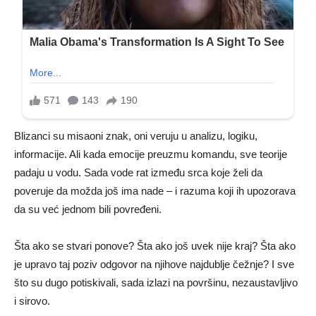
Blizanci su misaoni znak, oni veruju u analizu, logiku,
informacije. Ali kada emocije preuzmu komandu, sve teorije
padaju u vodu. Sada vode rat između srca koje želi da
poveruje da možda još ima nade – i razuma koji ih upozorava
da su već jednom bili povređeni.
Šta ako se stvari ponove? Šta ako još uvek nije kraj? Šta ako
je upravo taj poziv odgovor na njihove najdublje čežnje? I sve
što su dugo potiskivali, sada izlazi na površinu, nezaustavljivo
i sirovo.