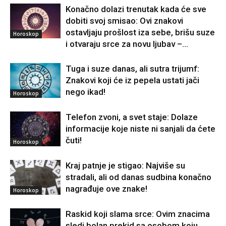
Konačno dolazi trenutak kada će sve
dobiti svoj smisao: Ovi znakovi
ostavljaju prošlost iza sebe, brišu suze
Horoskop
i otvaraju srce za novu ljubav –...
Tuga i suze danas, ali sutra trijumf:
Znakovi koji će iz pepela ustati jači
nego ikad!
Horoskop
Telefon zvoni, a svet staje: Dolaze
informacije koje niste ni sanjali da ćete
čuti!
Horoskop
Kraj patnje je stigao: Najviše su
stradali, ali od danas sudbina konačno
nagrađuje ove znake!
Horoskop
Raskid koji slama srce: Ovim znacima
sledi bolan prekid sa osobom koju