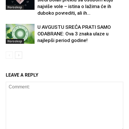
najviše vole – istina o lažima će ih
Horoskop
duboko povrediti, ali ih...
U AVGUSTU SREĆA PRATI SAMO
ODABRANE: Ova 3 znaka ulaze u
najlepši period godine!
Horoskop
LEAVE A REPLY