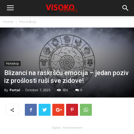
Home
Horoskop
Horoskop
Blizanci na raskršću emocija – jedan poziv
iz prošlosti ruši sve zidove!
By
Portal
-
October 7, 2025
606
0
Oglasi - Advertisement