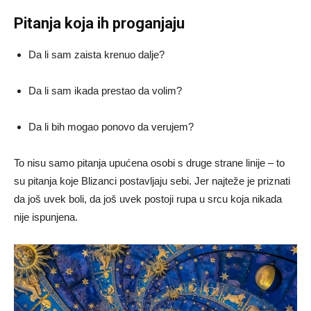
Pitanja koja ih proganjaju
Da li sam zaista krenuo dalje?
Da li sam ikada prestao da volim?
Da li bih mogao ponovo da verujem?
To nisu samo pitanja upućena osobi s druge strane linije – to
su pitanja koje Blizanci postavljaju sebi. Jer najteže je priznati
da još uvek boli, da još uvek postoji rupa u srcu koja nikada
nije ispunjena.