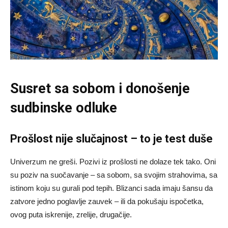
Susret sa sobom i donošenje
sudbinske odluke
Prošlost nije slučajnost – to je test duše
Univerzum ne greši. Pozivi iz prošlosti ne dolaze tek tako. Oni
su poziv na suočavanje – sa sobom, sa svojim strahovima, sa
istinom koju su gurali pod tepih. Blizanci sada imaju šansu da
zatvore jedno poglavlje zauvek – ili da pokušaju ispočetka,
ovog puta iskrenije, zrelije, drugačije.