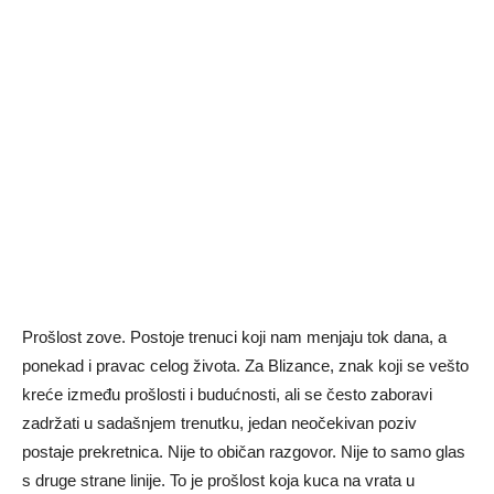
Prošlost zove. Postoje trenuci koji nam menjaju tok dana, a
ponekad i pravac celog života. Za Blizance, znak koji se vešto
kreće između prošlosti i budućnosti, ali se često zaboravi
zadržati u sadašnjem trenutku, jedan neočekivan poziv
postaje prekretnica. Nije to običan razgovor. Nije to samo glas
s druge strane linije. To je prošlost koja kuca na vrata u