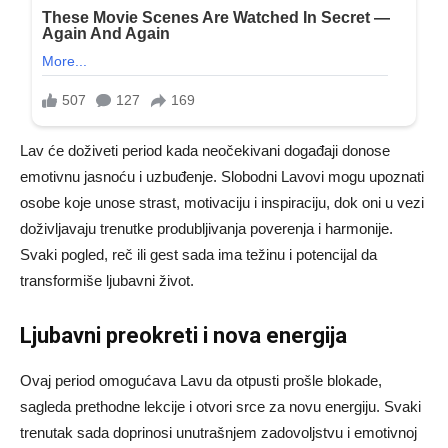
Lav će doživeti period kada neočekivani događaji donose
emotivnu jasnoću i uzbuđenje. Slobodni Lavovi mogu upoznati
osobe koje unose strast, motivaciju i inspiraciju, dok oni u vezi
doživljavaju trenutke produbljivanja poverenja i harmonije.
Svaki pogled, reč ili gest sada ima težinu i potencijal da
transformiše ljubavni život.
Ljubavni preokreti i nova energija
Ovaj period omogućava Lavu da otpusti prošle blokade,
sagleda prethodne lekcije i otvori srce za novu energiju. Svaki
trenutak sada doprinosi unutrašnjem zadovoljstvu i emotivnoj