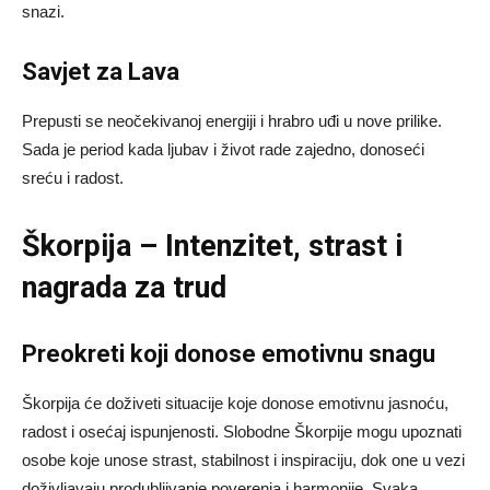
snazi.
Savjet za Lava
Prepusti se neočekivanoj energiji i hrabro uđi u nove prilike.
Sada je period kada ljubav i život rade zajedno, donoseći
sreću i radost.
Škorpija – Intenzitet, strast i
nagrada za trud
Preokreti koji donose emotivnu snagu
Škorpija će doživeti situacije koje donose emotivnu jasnoću,
radost i osećaj ispunjenosti. Slobodne Škorpije mogu upoznati
osobe koje unose strast, stabilnost i inspiraciju, dok one u vezi
doživljavaju produbljivanje poverenja i harmonije. Svaka