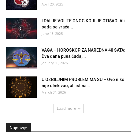
April 20, 2025
I DALJE VOLITE ONOG KOJI JE OTIŠAO: Ali
sada se vraća...
June 13, 2025
VAGA – HOROSKOP ZA NAREDNA 48 SATA:
Dva dana puna čuda,...
January 10, 2026
U OZBILJNIM PROBLEMIMA SU – Ovo niko
nije očekivao, ali istina...
March 31, 2026
Load more
Najnovije