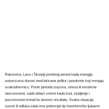
Rakovima, Lavu i Škorpiji predstoji period kada energija
univerzuma donosi neočekivane prilike i preokrete koji menjaju
svakodnevnicu. Posle perioda izazova, stresa ili emotivne
neizvesnosti, sada dolazi vreme kada trud, strpljenje i
posvećenost konačno donose rezultate. Svaka situacija,
susret ili odluka sada ima potencijal da transformiše ljubavni