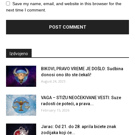
Save my name, email, and website in this browser for the
next time I comment.
Izdvojeno
BIKOVI, PRAVO VREME JE DOŠLO: Sudbina
donosi ono što ste čekali!
August 24, 2025
VAGA – STIŽU NEOČEKIVANE VESTI: Suze
radosti će poteći, a prava...
February 15, 2026
Jarac: Od 21. do 28. aprila bićete znak
zodijaka koji će...