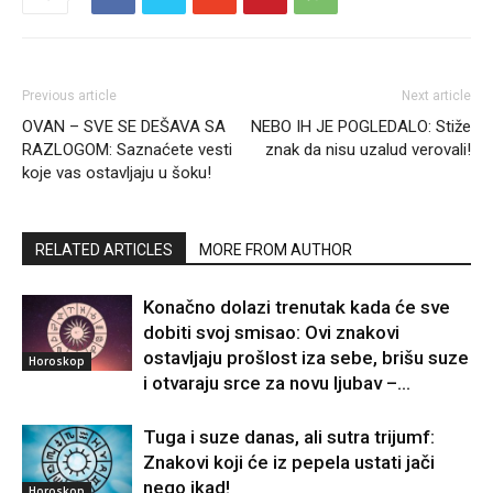
Previous article
Next article
OVAN – SVE SE DEŠAVA SA
NEBO IH JE POGLEDALO: Stiže
RAZLOGOM: Saznaćete vesti
znak da nisu uzalud verovali!
koje vas ostavljaju u šoku!
RELATED ARTICLES
MORE FROM AUTHOR
Konačno dolazi trenutak kada će sve
dobiti svoj smisao: Ovi znakovi
ostavljaju prošlost iza sebe, brišu suze
Horoskop
i otvaraju srce za novu ljubav –...
Tuga i suze danas, ali sutra trijumf:
Znakovi koji će iz pepela ustati jači
nego ikad!
Horoskop