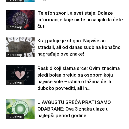
Telefon zvoni, a svet staje: Dolaze
informacije koje niste ni sanjali da ćete
čuti!
Horoskop
Kraj patnje je stigao: Najviše su
stradali, ali od danas sudbina konačno
nagrađuje ove znake!
Horoskop
Raskid koji slama srce: Ovim znacima
sledi bolan prekid sa osobom koju
najviše vole – istina o lažima će ih
Horoskop
duboko povrediti, ali ih...
U AVGUSTU SREĆA PRATI SAMO
ODABRANE: Ova 3 znaka ulaze u
najlepši period godine!
Horoskop