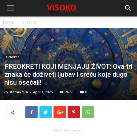
Home
Horoskop
Horoskop
PREOKRETI KOJI MENJAJU ŽIVOT: Ova tri
znaka će doživeti ljubav i sreću koje dugo
nisu osećali!
By
Redakcija
-
April 1, 2026
2677
0
Oglasi - Advertisement