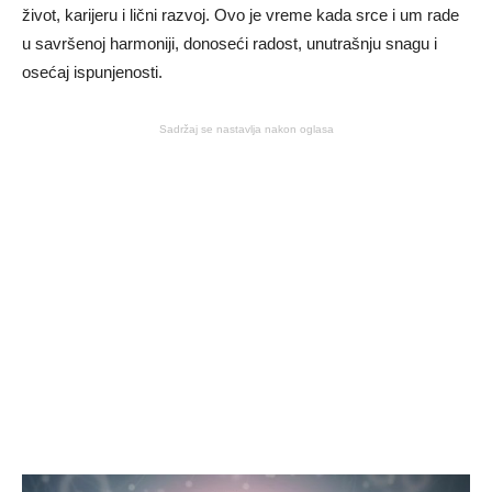
život, karijeru i lični razvoj. Ovo je vreme kada srce i um rade
u savršenoj harmoniji, donoseći radost, unutrašnju snagu i
osećaj ispunjenosti.
Sadržaj se nastavlja nakon oglasa