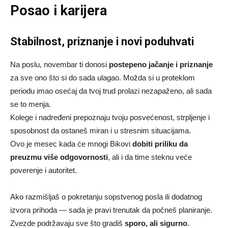
Posao i karijera
Stabilnost, priznanje i novi poduhvati
Na poslu, novembar ti donosi
postepeno jačanje i priznanje
za sve ono što si do sada ulagao. Možda si u proteklom
periodu imao osećaj da tvoj trud prolazi nezapaženo, ali sada
se to menja.
Kolege i nadređeni prepoznaju tvoju posvećenost, strpljenje i
sposobnost da ostaneš miran i u stresnim situacijama.
Ovo je mesec kada će mnogi Bikovi
dobiti priliku da
preuzmu više odgovornosti
, ali i da time steknu veće
poverenje i autoritet.
Ako razmišljaš o pokretanju sopstvenog posla ili dodatnog
izvora prihoda — sada je pravi trenutak da počneš planiranje.
Zvezde podržavaju sve što gradiš
sporo, ali sigurno
.