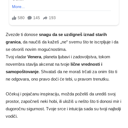
Zvezde ti donose
snagu da se uzdigneš iznad starih
granica
, da naučiš da kažeš „ne“ svemu što te iscrpljuje i da
se otvoriš novim mogućnostima.
Tvoj vladar
Venera
, planeta ljubavi i zadovoljstva, tokom
novembra stavlja akcenat na tvoje
lične vrednosti i
samopoštovanje
. Shvataš da ne moraš trčati za onim što ti
ne odgovara, ono pravo doći će tebi, u pravom trenutku.
Očekuj i pojačanu inspiraciju, možda poželiš da urediš svoj
prostor, započneš neki hobi, ili uložiš u nešto što ti donosi mir i
dugoročnu sigurnost. Tvoje srce i intuicija sada su tvoji najbolji
vodiči.