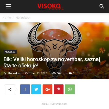
Home
Horoskop
Horoskop
Bik: Veliki horoskop za novembar, saznaj
šta te očekuje!
By
Horoskop
-
October 23, 2025
5041
0
Oglasi - Advertisement