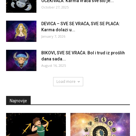
OČEKIVALA: Karma vraća sve što je...
October 27, 2025
DEVICA – SVE SE VRAĆA, SVE SE PLAĆA:
Karma dolazi u...
January 7, 2026
BIKOVI, SVE SE VRAĆA: Bol i trud iz prošlih
dana sada...
August 16, 2025
Load more
Najnovije