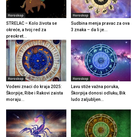
Horoskop
Horoskop
STRELAC – Kolo života se
Sudbina menja pravac za ova
okreće, a tvoj red za
3 znaka – da li je...
preokret...
Horoskop
Horoskop
Vodeni znaci do kraja 2025:
Lavu stiže važna poruka,
Škorpije, Ribe i Rakovi zaista
Škorpija donosi odluku, Bik
moraju...
ludo zaljubljen…