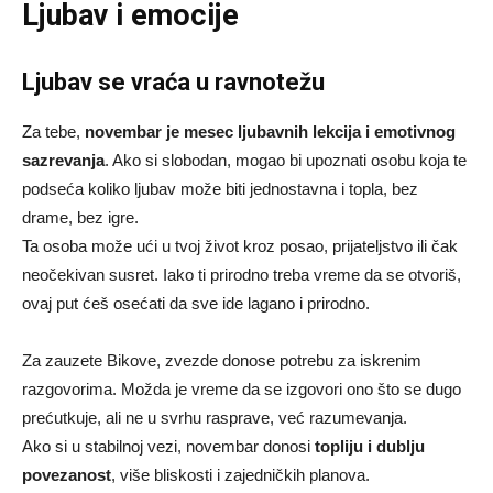
Ljubav i emocije
Ljubav se vraća u ravnotežu
Za tebe,
novembar je mesec ljubavnih lekcija i emotivnog
sazrevanja
. Ako si slobodan, mogao bi upoznati osobu koja te
podseća koliko ljubav može biti jednostavna i topla, bez
drame, bez igre.
Ta osoba može ući u tvoj život kroz posao, prijateljstvo ili čak
neočekivan susret. Iako ti prirodno treba vreme da se otvoriš,
ovaj put ćeš osećati da sve ide lagano i prirodno.
Za zauzete Bikove, zvezde donose potrebu za iskrenim
razgovorima. Možda je vreme da se izgovori ono što se dugo
prećutkuje, ali ne u svrhu rasprave, već razumevanja.
Ako si u stabilnoj vezi, novembar donosi
topliju i dublju
povezanost
, više bliskosti i zajedničkih planova.