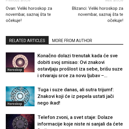
Previous article
Next article
Ovan: Veliki horoskop za
Blizanci: Veliki horoskop za
novembar, saznaj šta te
novembar, saznaj šta te
očekuje!
očekuje!
RELATED ARTICLES
MORE FROM AUTHOR
Konačno dolazi trenutak kada će sve
dobiti svoj smisao: Ovi znakovi
ostavljaju prošlost iza sebe, brišu suze
Horoskop
i otvaraju srce za novu ljubav –...
Tuga i suze danas, ali sutra trijumf:
Znakovi koji će iz pepela ustati jači
nego ikad!
Horoskop
Telefon zvoni, a svet staje: Dolaze
informacije koje niste ni sanjali da ćete