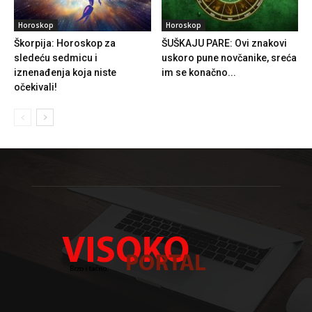
Horoskop
Horoskop
Škorpija: Horoskop za
ŠUŠKAJU PARE: Ovi znakovi
sledeću sedmicu i
uskoro pune novčanike, sreća
iznenađenja koja niste
im se konačno...
očekivali!