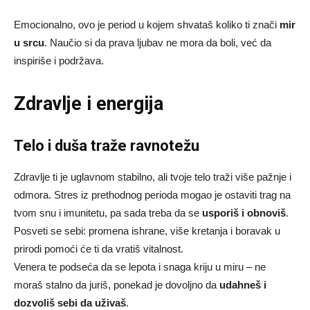
Emocionalno, ovo je period u kojem shvataš koliko ti znači
mir
u srcu
. Naučio si da prava ljubav ne mora da boli, već da
inspiriše i podržava.
Zdravlje i energija
Telo i duša traže ravnotežu
Zdravlje ti je uglavnom stabilno, ali tvoje telo traži više pažnje i
odmora. Stres iz prethodnog perioda mogao je ostaviti trag na
tvom snu i imunitetu, pa sada treba da se
usporiš i obnoviš
.
Posveti se sebi: promena ishrane, više kretanja i boravak u
prirodi pomoći će ti da vratiš vitalnost.
Venera te podseća da se lepota i snaga kriju u miru – ne
moraš stalno da juriš, ponekad je dovoljno da
udahneš i
dozvoliš sebi da uživaš
.