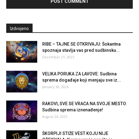
Izdvojeno
RIBE – TAJNE SE OTKRIVAJU: Šokantna
spoznaja stavlja vas pred sudbinsku...
December 21, 2025
VELIKA PORUKA ZA LAVOVE: Sudbina
sprema događaje koji menjaju sve iz...
January 30, 2026
RAKOVI, SVE SE VRAĆA NA SVOJE MESTO:
Sudbina sprema iznenađenje!
August 24, 2025
ŠKORPIJI STIŽE VEST KOJU NIJE