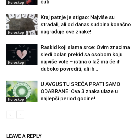
čuti!
Horoskop
Kraj patnje je stigao: Najviše su
stradali, ali od danas sudbina konačno
nagrađuje ove znake!
Horoskop
Raskid koji slama srce: Ovim znacima
sledi bolan prekid sa osobom koju
najviše vole – istina o lažima će ih
Horoskop
duboko povrediti, ali ih...
U AVGUSTU SREĆA PRATI SAMO
ODABRANE: Ova 3 znaka ulaze u
najlepši period godine!
Horoskop
LEAVE A REPLY