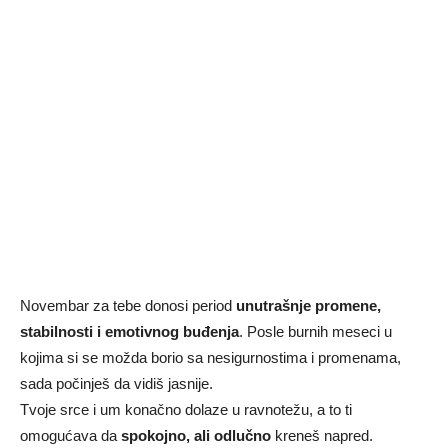
Novembar za tebe donosi period
unutrašnje promene,
stabilnosti i emotivnog buđenja
. Posle burnih meseci u
kojima si se možda borio sa nesigurnostima i promenama,
sada počinješ da vidiš jasnije.
Tvoje srce i um konačno dolaze u ravnotežu, a to ti
omogućava da
spokojno, ali odlučno
kreneš napred.