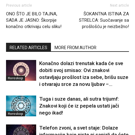
Previous article
Next article
ONO ŠTO JE BILO TAJNA,
ŠOKANTNA ISTINA ZA
SADA JE JASNO: Škorpije
STRELCA: Suočavanje sa
konačno otkrivaju celu sliku!
prošlošću je neizbežno!
RELATED ARTICLES
MORE FROM AUTHOR
Konačno dolazi trenutak kada će sve
dobiti svoj smisao: Ovi znakovi
ostavljaju prošlost iza sebe, brišu suze
Horoskop
i otvaraju srce za novu ljubav –...
Tuga i suze danas, ali sutra trijumf:
Znakovi koji će iz pepela ustati jači
nego ikad!
Horoskop
Telefon zvoni, a svet staje: Dolaze
informacije koje niste ni sanjali da ćete