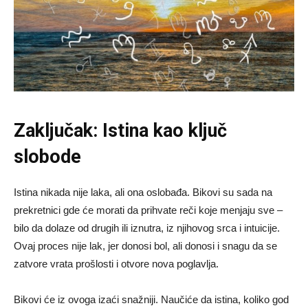
Zaključak: Istina kao ključ
slobode
Istina nikada nije laka, ali ona oslobađa. Bikovi su sada na
prekretnici gde će morati da prihvate reči koje menjaju sve –
bilo da dolaze od drugih ili iznutra, iz njihovog srca i intuicije.
Ovaj proces nije lak, jer donosi bol, ali donosi i snagu da se
zatvore vrata prošlosti i otvore nova poglavlja.
Bikovi će iz ovoga izaći snažniji. Naučiće da istina, koliko god