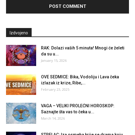
Izdvojeno
RAK: Dolazi vaših 5 minuta! Mnogi će želeti
da su u...
January 15, 2026
OVE SEDMICE: Bika, Vodoliju i Lava čeka
izlazak iz krize, Ribe,...
February 23, 2025
VAGA – VELIKI PROLEĆNI HOROSKOP:
Saznajte šta vas to čeka u...
March 14, 2026
STRELAC: Iza osmeha krije se drama koju