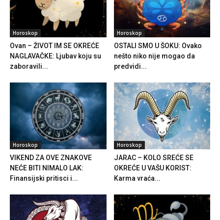
Horoskop
Horoskop
Ovan – ŽIVOT IM SE OKREĆE
OSTALI SMO U ŠOKU: Ovako
NAGLAVAČKE: Ljubav koju su
nešto niko nije mogao da
zaboravili...
predvidi...
Horoskop
Horoskop
VIKEND ZA OVE ZNAKOVE
JARAC – KOLO SREĆE SE
NEĆE BITI NIMALO LAK:
OKREĆE U VAŠU KORIST:
Finansijski pritisci i...
Karma vraća...