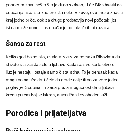
partner priznati nešto što je dugo skrivao, ili će Bik shvatiti da
osećanja nisu ista kao pre. Za neke Bikove, ovo može značiti
kraj jedne priče, dok za druge predstavlja novi početak, jer
istina može doneti i oslobađanje od toksičnih obrazaca.
Šansa za rast
Koliko god bolno bilo, ovakva iskustva pomažu Bikovima da
shvate šta zaista žele u ljubavi. Kada se sve karte otvore,
iluzije nestaju i ostaje samo čista istina. To je trenutak kada
mogu da odluče da li žele da grade dalje ili da zatvore jedno
poglavlje. Sudbina im sada pruža mogućnost da u ljubavi
krenu putem koji je iskren, autentičan i oslobođen laži.
Porodica i prijateljstva
Reči koje menjaju odnose