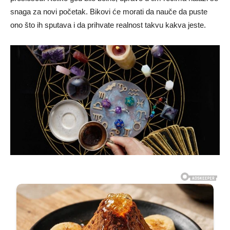
snaga za novi početak. Bikovi će morati da nauče da puste
ono što ih sputava i da prihvate realnost takvu kakva jeste.