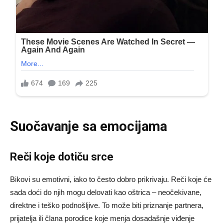
Suočavanje sa emocijama
Reči koje dotiču srce
Bikovi su emotivni, iako to često dobro prikrivaju. Reči koje će
sada doći do njih mogu delovati kao oštrica – neočekivane,
direktne i teško podnošljive. To može biti priznanje partnera,
prijatelja ili člana porodice koje menja dosadašnje viđenje