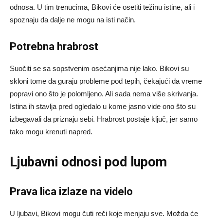
odnosa. U tim trenucima, Bikovi će osetiti težinu istine, ali i
spoznaju da dalje ne mogu na isti način.
Potrebna hrabrost
Suočiti se sa sopstvenim osećanjima nije lako. Bikovi su
skloni tome da guraju probleme pod tepih, čekajući da vreme
popravi ono što je polomljeno. Ali sada nema više skrivanja.
Istina ih stavlja pred ogledalo u kome jasno vide ono što su
izbegavali da priznaju sebi. Hrabrost postaje ključ, jer samo
tako mogu krenuti napred.
Ljubavni odnosi pod lupom
Prava lica izlaze na videlo
U ljubavi, Bikovi mogu čuti reči koje menjaju sve. Možda će