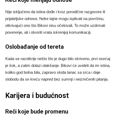
Nije isključeno da istina dođe i kroz porodične razgovore ili
prijateljske odnose. Neke tajne mogu isplivati na površinu,
otkrivajući ono što Bikovi nisu očekivali. To može uzdrmati
poverenje, ali i otvoriti vrata iskrenijoj komunikaciji.
Oslobađanje od tereta
Kada se razotkrije nešto što je dugo bilo skriveno, prvi osećaj
je šok, a zatim dolazi olakšanje. Bikovi će uvideti da im istina,
koliko god bolna bila, zapravo skida lanac sa srca i daje
slobodu da se kreću napred bez sumnji i neizrečenih pitanja.
Karijera i budućnost
Reči koje bude promenu