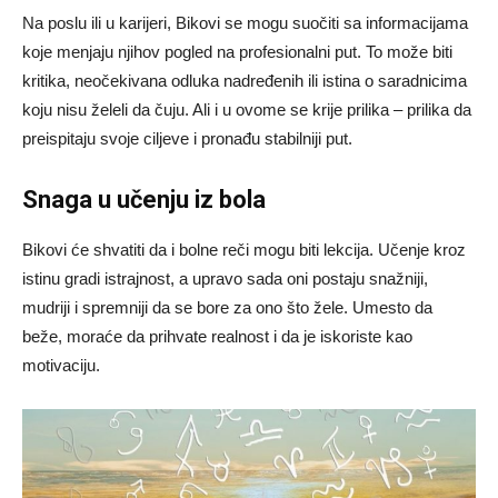
Na poslu ili u karijeri, Bikovi se mogu suočiti sa informacijama
koje menjaju njihov pogled na profesionalni put. To može biti
kritika, neočekivana odluka nadređenih ili istina o saradnicima
koju nisu želeli da čuju. Ali i u ovome se krije prilika – prilika da
preispitaju svoje ciljeve i pronađu stabilniji put.
Snaga u učenju iz bola
Bikovi će shvatiti da i bolne reči mogu biti lekcija. Učenje kroz
istinu gradi istrajnost, a upravo sada oni postaju snažniji,
mudriji i spremniji da se bore za ono što žele. Umesto da
beže, moraće da prihvate realnost i da je iskoriste kao
motivaciju.