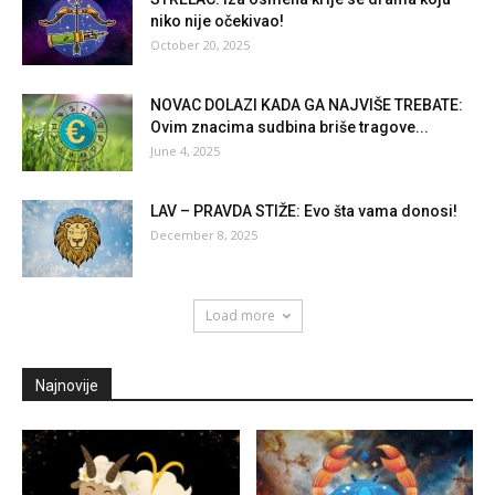
niko nije očekivao!
October 20, 2025
NOVAC DOLAZI KADA GA NAJVIŠE TREBATE:
Ovim znacima sudbina briše tragove...
June 4, 2025
LAV – PRAVDA STIŽE: Evo šta vama donosi!
December 8, 2025
Load more
Najnovije