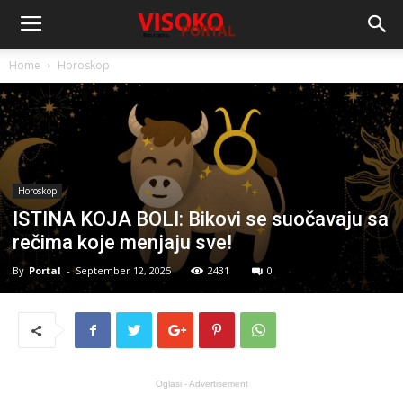
Home
Horoskop
Horoskop
ISTINA KOJA BOLI: Bikovi se suočavaju sa
rečima koje menjaju sve!
By
Portal
-
September 12, 2025
2431
0
Oglasi - Advertisement