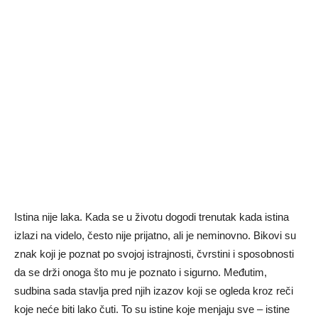
Istina nije laka. Kada se u životu dogodi trenutak kada istina
izlazi na videlo, često nije prijatno, ali je neminovno. Bikovi su
znak koji je poznat po svojoj istrajnosti, čvrstini i sposobnosti
da se drži onoga što mu je poznato i sigurno. Međutim,
sudbina sada stavlja pred njih izazov koji se ogleda kroz reči
koje neće biti lako čuti. To su istine koje menjaju sve – istine