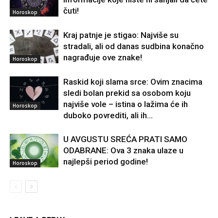
čuti!
Horoskop
Kraj patnje je stigao: Najviše su
stradali, ali od danas sudbina konačno
nagrađuje ove znake!
Horoskop
Raskid koji slama srce: Ovim znacima
sledi bolan prekid sa osobom koju
najviše vole – istina o lažima će ih
Horoskop
duboko povrediti, ali ih...
U AVGUSTU SREĆA PRATI SAMO
ODABRANE: Ova 3 znaka ulaze u
najlepši period godine!
Horoskop