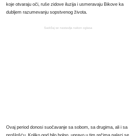
koje otvaraju oči, ruše zidove iluzija i usmeravaju Bikove ka
dubljem razumevanju sopstvenog života.
Sadržaj se nastavlja nakon oglasa
Ovaj period donosi suočavanje sa sobom, sa drugima, ali i sa
prošlošću. Koliko god bilo bolno, upravo u tim rečima nalazi se