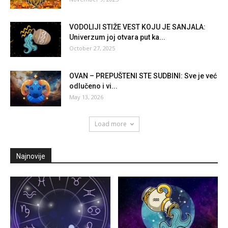
VODOLIJI STIŽE VEST KOJU JE SANJALA:
Univerzum joj otvara put ka...
October 27, 2025
OVAN – PREPUŠTENI STE SUDBINI: Sve je već
odlučeno i vi...
May 13, 2026
Load more
Najnovije