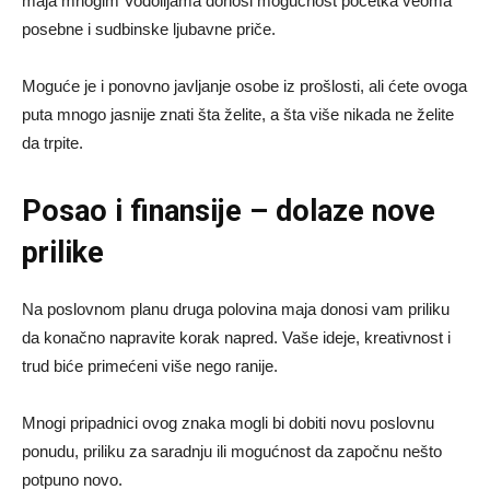
maja mnogim Vodolijama donosi mogućnost početka veoma
posebne i sudbinske ljubavne priče.
Moguće je i ponovno javljanje osobe iz prošlosti, ali ćete ovoga
puta mnogo jasnije znati šta želite, a šta više nikada ne želite
da trpite.
Posao i finansije – dolaze nove
prilike
Na poslovnom planu druga polovina maja donosi vam priliku
da konačno napravite korak napred. Vaše ideje, kreativnost i
trud biće primećeni više nego ranije.
Mnogi pripadnici ovog znaka mogli bi dobiti novu poslovnu
ponudu, priliku za saradnju ili mogućnost da započnu nešto
potpuno novo.