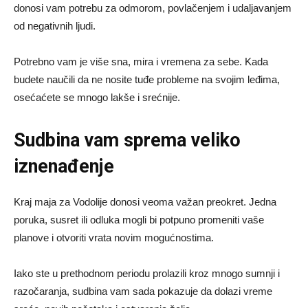
donosi vam potrebu za odmorom, povlačenjem i udaljavanjem
od negativnih ljudi.
Potrebno vam je više sna, mira i vremena za sebe. Kada
budete naučili da ne nosite tuđe probleme na svojim leđima,
osećaćete se mnogo lakše i srećnije.
Sudbina vam sprema veliko
iznenađenje
Kraj maja za Vodolije donosi veoma važan preokret. Jedna
poruka, susret ili odluka mogli bi potpuno promeniti vaše
planove i otvoriti vrata novim mogućnostima.
Iako ste u prethodnom periodu prolazili kroz mnogo sumnji i
razočaranja, sudbina vam sada pokazuje da dolazi vreme