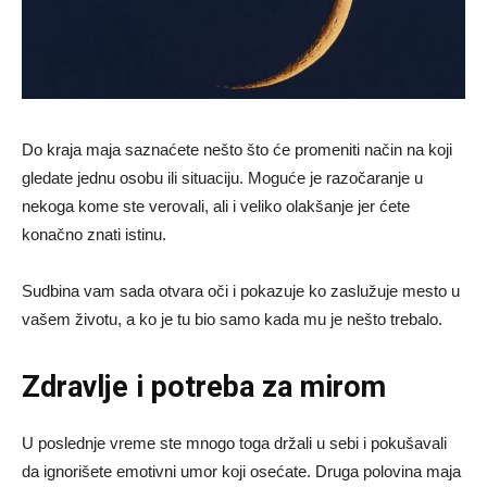
Do kraja maja saznaćete nešto što će promeniti način na koji
gledate jednu osobu ili situaciju. Moguće je razočaranje u
nekoga kome ste verovali, ali i veliko olakšanje jer ćete
konačno znati istinu.
Sudbina vam sada otvara oči i pokazuje ko zaslužuje mesto u
vašem životu, a ko je tu bio samo kada mu je nešto trebalo.
Zdravlje i potreba za mirom
U poslednje vreme ste mnogo toga držali u sebi i pokušavali
da ignorišete emotivni umor koji osećate. Druga polovina maja