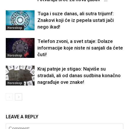
Tuga i suze danas, ali sutra trijumf:
Znakovi koji će iz pepela ustati jači
nego ikad!
Horoskop
Telefon zvoni, a svet staje: Dolaze
informacije koje niste ni sanjali da ćete
čuti!
Horoskop
Kraj patnje je stigao: Najviše su
stradali, ali od danas sudbina konačno
nagrađuje ove znake!
Horoskop
LEAVE A REPLY