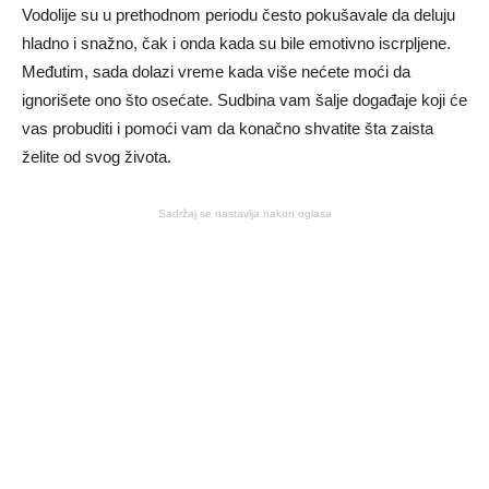
Vodolije su u prethodnom periodu često pokušavale da deluju
hladno i snažno, čak i onda kada su bile emotivno iscrpljene.
Međutim, sada dolazi vreme kada više nećete moći da
ignorišete ono što osećate. Sudbina vam šalje događaje koji će
vas probuditi i pomoći vam da konačno shvatite šta zaista
želite od svog života.
Sadržaj se nastavlja nakon oglasa