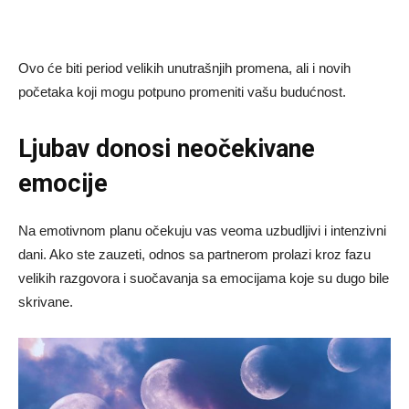
Ovo će biti period velikih unutrašnjih promena, ali i novih
početaka koji mogu potpuno promeniti vašu budućnost.
Ljubav donosi neočekivane
emocije
Na emotivnom planu očekuju vas veoma uzbudljivi i intenzivni
dani. Ako ste zauzeti, odnos sa partnerom prolazi kroz fazu
velikih razgovora i suočavanja sa emocijama koje su dugo bile
skrivane.