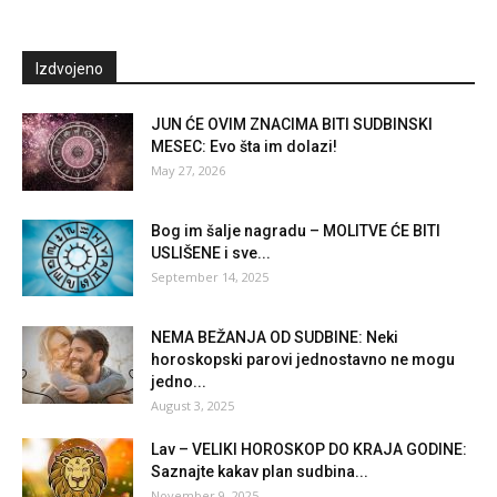
Izdvojeno
JUN ĆE OVIM ZNACIMA BITI SUDBINSKI
MESEC: Evo šta im dolazi!
May 27, 2026
Bog im šalje nagradu – MOLITVE ĆE BITI
USLIŠENE i sve...
September 14, 2025
NEMA BEŽANJA OD SUDBINE: Neki
horoskopski parovi jednostavno ne mogu
jedno...
August 3, 2025
Lav – VELIKI HOROSKOP DO KRAJA GODINE:
Saznajte kakav plan sudbina...
November 9, 2025