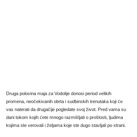
Druga polovina maja za Vodolije donosi period velikih
promena, neočekivanih obrta i sudbinskih trenutaka koji će
vas naterati da drugačije pogledate svoj život. Pred vama su
dani tokom kojih ćete mnogo razmišljati o prošlosti, ljudima
kojima ste verovali i željama koje ste dugo stavljali po strani.