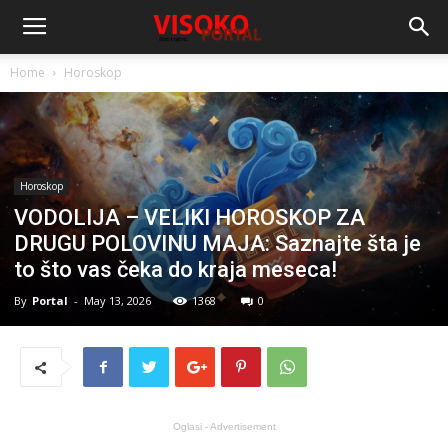
Home
Horoskop
Horoskop
VODOLIJA – VELIKI HOROSKOP ZA
DRUGU POLOVINU MAJA: Saznajte šta je
to što vas čeka do kraja meseca!
By
Portal
-
May 13, 2026
1368
0
Oglasi - Advertisement