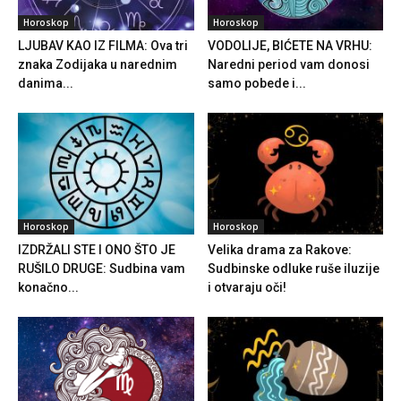
Horoskop
Horoskop
LJUBAV KAO IZ FILMA: Ova tri
VODOLIJE, BIĆETE NA VRHU:
znaka Zodijaka u narednim
Naredni period vam donosi
danima...
samo pobede i...
Horoskop
Horoskop
IZDRŽALI STE I ONO ŠTO JE
Velika drama za Rakove:
RUŠILO DRUGE: Sudbina vam
Sudbinske odluke ruše iluzije
konačno...
i otvaraju oči!