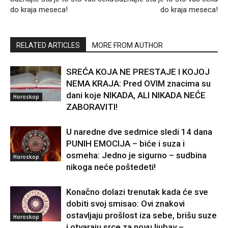
do kraja meseca!
do kraja meseca!
RELATED ARTICLES
MORE FROM AUTHOR
SREĆA KOJA NE PRESTAJE I KOJOJ
NEMA KRAJA: Pred OVIM znacima su
dani koje NIKADA, ALI NIKADA NEĆE
Horoskop
ZABORAVITI!
U naredne dve sedmice sledi 14 dana
PUNIH EMOCIJA – biće i suza i
osmeha: Jedno je sigurno – sudbina
Horoskop
nikoga neće poštedeti!
Konačno dolazi trenutak kada će sve
dobiti svoj smisao: Ovi znakovi
ostavljaju prošlost iza sebe, brišu suze
Horoskop
i otvaraju srce za novu ljubav –...