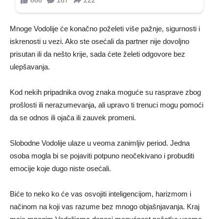
Mnoge Vodolije će konačno poželeti više pažnje, sigurnosti i
iskrenosti u vezi. Ako ste osećali da partner nije dovoljno
prisutan ili da nešto krije, sada ćete želeti odgovore bez
ulepšavanja.
Kod nekih pripadnika ovog znaka moguće su rasprave zbog
prošlosti ili nerazumevanja, ali upravo ti trenuci mogu pomoći
da se odnos ili ojača ili zauvek promeni.
Slobodne Vodolije ulaze u veoma zanimljiv period. Jedna
osoba mogla bi se pojaviti potpuno neočekivano i probuditi
emocije koje dugo niste osećali.
Biće to neko ko će vas osvojiti inteligencijom, harizmom i
načinom na koji vas razume bez mnogo objašnjavanja. Kraj