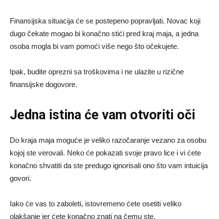
Finansijska situacija će se postepeno popravljati. Novac koji
dugo čekate mogao bi konačno stići pred kraj maja, a jedna
osoba mogla bi vam pomoći više nego što očekujete.
Ipak, budite oprezni sa troškovima i ne ulazite u rizične
finansijske dogovore.
Jedna istina će vam otvoriti oči
Do kraja maja moguće je veliko razočaranje vezano za osobu
kojoj ste verovali. Neko će pokazati svoje pravo lice i vi ćete
konačno shvatiti da ste predugo ignorisali ono što vam intuicija
govori.
Iako će vas to zaboleti, istovremeno ćete osetiti veliko
olakšanje jer ćete konačno znati na čemu ste.