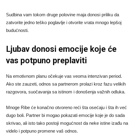
Sudbina vam tokom druge polovine maja donosi priliku da
zatvorite jedno teško poglavlje i otvorite vrata mnogo lepšoj
budućnosti.
Ljubav donosi emocije koje će
vas potpuno preplaviti
Na emotivnom planu očekuje vas veoma intenzivan period.
Ako ste zauzeti, odnos sa partnerom prolazi kroz fazu velikih
razgovora, suočavanja sa istinom i donošenja važnih odluka.
Mnoge Ribe će konačno otvoreno reći šta osećaju i šta ih već
dugo boli. Partner bi mogao pokazati emocije koje je do sada
skrivao, ali isto tako postoji mogućnost da neke istine izađu na
videlo i potpuno promene vaš odnos.