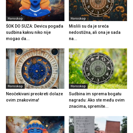
Horoskop
Horoskop
ŠOK DO SUZA: Devicu pogađa
Mislili su da je sreća
sudbina kakvu niko nije
nedostižna, ali ona je sada
mogao da...
na...
Horoskop
Horoskop
Neočekivani preokreti dolaze
Sudbina im sprema bogatu
ovim znakovima!
nagradu: Ako ste među ovim
znacima, spremite...