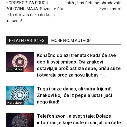
HOROSKOP ZA DRUGU
stižu, baš ćete se obradovati!
POLOVINU MAJA: Saznajte šta
Evo i zašto!
je to što vas čeka do kraja
meseca!
RELATED ARTICLES
MORE FROM AUTHOR
Konačno dolazi trenutak kada će sve
dobiti svoj smisao: Ovi znakovi
ostavljaju prošlost iza sebe, brišu suze
Horoskop
i otvaraju srce za novu ljubav –...
Tuga i suze danas, ali sutra trijumf:
Znakovi koji će iz pepela ustati jači
nego ikad!
Horoskop
Telefon zvoni, a svet staje: Dolaze
informacije koje niste ni sanjali da ćete