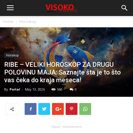
Home
Horoskop
Horoskop
RIBE – VELIKI HOROSKOP ZA DRUGU
POLOVINU MAJA: Saznajte šta je to što
vas čeka do kraja meseca!
By
Portal
-
May 13, 2026
560
0
Oglasi - Advertisement