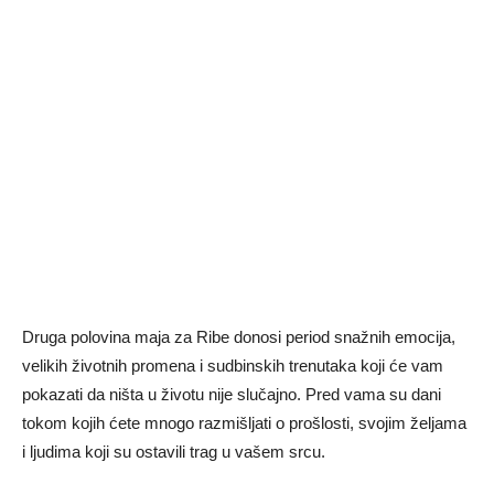
Druga polovina maja za Ribe donosi period snažnih emocija,
velikih životnih promena i sudbinskih trenutaka koji će vam
pokazati da ništa u životu nije slučajno. Pred vama su dani
tokom kojih ćete mnogo razmišljati o prošlosti, svojim željama
i ljudima koji su ostavili trag u vašem srcu.