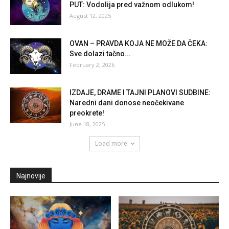
PUT: Vodolija pred važnom odlukom!
August 12, 2025
OVAN – PRAVDA KOJA NE MOŽE DA ČEKA:
Sve dolazi tačno...
February 2, 2026
IZDAJE, DRAME I TAJNI PLANOVI SUDBINE:
Naredni dani donose neočekivane
preokrete!
June 18, 2025
Load more
Najnovije