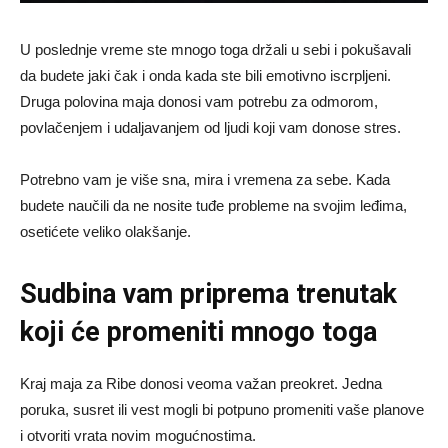
U poslednje vreme ste mnogo toga držali u sebi i pokušavali
da budete jaki čak i onda kada ste bili emotivno iscrpljeni.
Druga polovina maja donosi vam potrebu za odmorom,
povlačenjem i udaljavanjem od ljudi koji vam donose stres.
Potrebno vam je više sna, mira i vremena za sebe. Kada
budete naučili da ne nosite tuđe probleme na svojim leđima,
osetićete veliko olakšanje.
Sudbina vam priprema trenutak
koji će promeniti mnogo toga
Kraj maja za Ribe donosi veoma važan preokret. Jedna
poruka, susret ili vest mogli bi potpuno promeniti vaše planove
i otvoriti vrata novim mogućnostima.