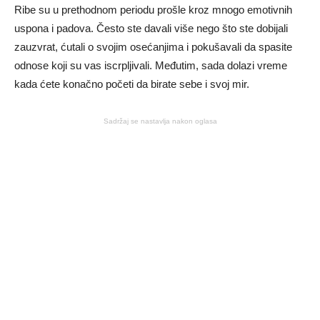
Ribe su u prethodnom periodu prošle kroz mnogo emotivnih
uspona i padova. Često ste davali više nego što ste dobijali
zauzvrat, ćutali o svojim osećanjima i pokušavali da spasite
odnose koji su vas iscrpljivali. Međutim, sada dolazi vreme
kada ćete konačno početi da birate sebe i svoj mir.
Sadržaj se nastavlja nakon oglasa