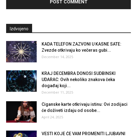
Izdvojeno
KADA TELEFON ZAZVONI U KASNE SATE:
Zvezde otkrivaju ko večeras gubi...
December 14, 2025
KRAJ DECEMBRA DONOSI SUDBINSKI
UDARAC: Ovih nekoliko znakova čeka
događaj koji...
December 11, 2025
Ciganske karte otkrivaju istinu: Ovi zodijaci
će doživeti izdaju od osobe...
April 24, 2025
VESTI KOJE ĆE VAM PROMENITI LJUBAVNI