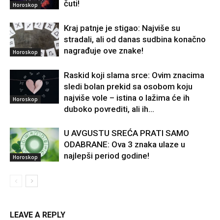
čuti!
Horoskop
Kraj patnje je stigao: Najviše su
stradali, ali od danas sudbina konačno
nagrađuje ove znake!
Horoskop
Raskid koji slama srce: Ovim znacima
sledi bolan prekid sa osobom koju
najviše vole – istina o lažima će ih
Horoskop
duboko povrediti, ali ih...
U AVGUSTU SREĆA PRATI SAMO
ODABRANE: Ova 3 znaka ulaze u
najlepši period godine!
Horoskop
LEAVE A REPLY