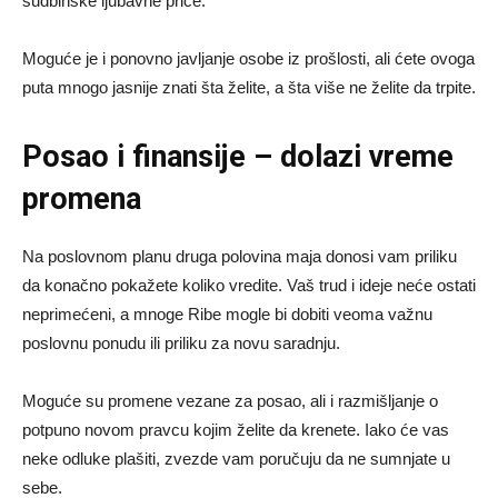
sudbinske ljubavne priče.
Moguće je i ponovno javljanje osobe iz prošlosti, ali ćete ovoga
puta mnogo jasnije znati šta želite, a šta više ne želite da trpite.
Posao i finansije – dolazi vreme
promena
Na poslovnom planu druga polovina maja donosi vam priliku
da konačno pokažete koliko vredite. Vaš trud i ideje neće ostati
neprimećeni, a mnoge Ribe mogle bi dobiti veoma važnu
poslovnu ponudu ili priliku za novu saradnju.
Moguće su promene vezane za posao, ali i razmišljanje o
potpuno novom pravcu kojim želite da krenete. Iako će vas
neke odluke plašiti, zvezde vam poručuju da ne sumnjate u
sebe.