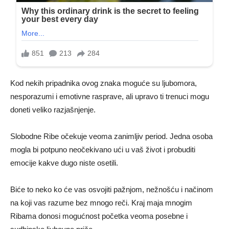
Kod nekih pripadnika ovog znaka moguće su ljubomora,
nesporazumi i emotivne rasprave, ali upravo ti trenuci mogu
doneti veliko razjašnjenje.
Slobodne Ribe očekuje veoma zanimljiv period. Jedna osoba
mogla bi potpuno neočekivano ući u vaš život i probuditi
emocije kakve dugo niste osetili.
Biće to neko ko će vas osvojiti pažnjom, nežnošću i načinom
na koji vas razume bez mnogo reči. Kraj maja mnogim
Ribama donosi mogućnost početka veoma posebne i