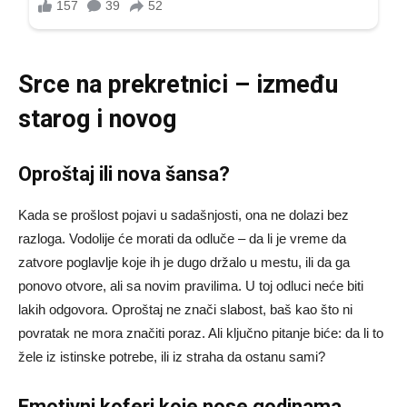
Srce na prekretnici – između
starog i novog
Oproštaj ili nova šansa?
Kada se prošlost pojavi u sadašnjosti, ona ne dolazi bez
razloga. Vodolije će morati da odluče – da li je vreme da
zatvore poglavlje koje ih je dugo držalo u mestu, ili da ga
ponovo otvore, ali sa novim pravilima. U toj odluci neće biti
lakih odgovora. Oproštaj ne znači slabost, baš kao što ni
povratak ne mora značiti poraz. Ali ključno pitanje biće: da li to
žele iz istinske potrebe, ili iz straha da ostanu sami?
Emotivni koferi koje nose godinama