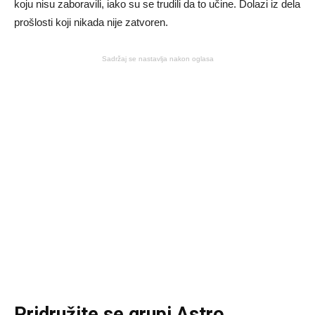
koju nisu zaboravili, iako su se trudili da to učine. Dolazi iz dela
prošlosti koji nikada nije zatvoren.
Sadržaj se nastavlja nakon oglasa
Pridružite se grupi
Astro