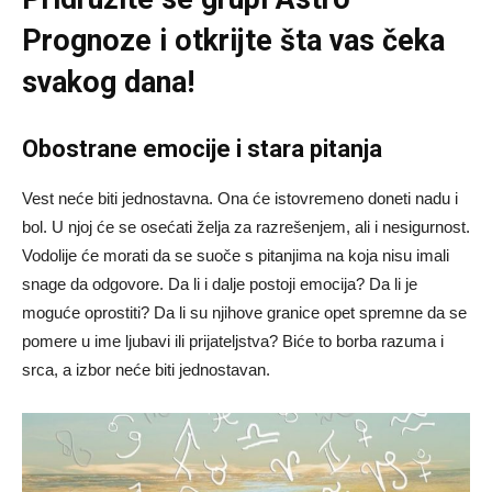
Prognoze
i otkrijte šta vas čeka
svakog dana!
Obostrane emocije i stara pitanja
Vest neće biti jednostavna. Ona će istovremeno doneti nadu i
bol. U njoj će se osećati želja za razrešenjem, ali i nesigurnost.
Vodolije će morati da se suoče s pitanjima na koja nisu imali
snage da odgovore. Da li i dalje postoji emocija? Da li je
moguće oprostiti? Da li su njihove granice opet spremne da se
pomere u ime ljubavi ili prijateljstva? Biće to borba razuma i
srca, a izbor neće biti jednostavan.