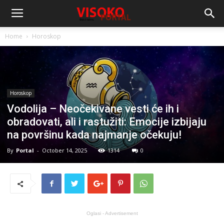
Home
Horoskop
Horoskop
Vodolija – Neočekivane vesti će ih i
obradovati, ali i rastužiti: Emocije izbijaju
na površinu kada najmanje očekuju!
By
Portal
-
October 14, 2025
1314
0
Oglasi - Advertisement