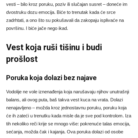
vesti – bilo kroz poruku, poziv ili slučajan susret – doneće im
dvostruku dozu emocija. Biće to trenutak kada će srce
zadrhtati, a ono što su pokušavali da zakopaju isplivaće na
površinu. I biće jače nego ikad.
Vest koja ruši tišinu i budi
prošlost
Poruka koja dolazi bez najave
Vodolije ne vole iznenađenja koja narušavaju njihov unutrašnji
balans, ali ovog puta, baš takva vest kuca na vrata. Dolazi
nenajavljeno – možda kroz jednostavnu poruku, poruku koja
će ih zateći u trenutku kada misle da je sve pod kontrolom. Iza
tih nekoliko reči krije se mnogo više: pokrenuće talas emocija,
sećanja, možda čak i kajanja. Ova poruka dolazi od osobe