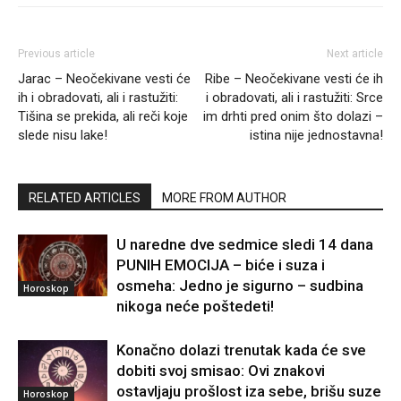
Previous article
Next article
Jarac – Neočekivane vesti će
Ribe – Neočekivane vesti će ih
ih i obradovati, ali i rastužiti:
i obradovati, ali i rastužiti: Srce
Tišina se prekida, ali reči koje
im drhti pred onim što dolazi –
slede nisu lake!
istina nije jednostavna!
RELATED ARTICLES
MORE FROM AUTHOR
U naredne dve sedmice sledi 14 dana
PUNIH EMOCIJA – biće i suza i
osmeha: Jedno je sigurno – sudbina
Horoskop
nikoga neće poštedeti!
Konačno dolazi trenutak kada će sve
dobiti svoj smisao: Ovi znakovi
ostavljaju prošlost iza sebe, brišu suze
Horoskop