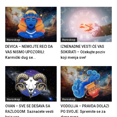
Horoskop
Horoskop
DEVICA – NEMOJTE REĆI DA
IZNENADNE VESTI ĆE VAS
VAS NISMO UPOZORILI:
ŠOKIRATI – Očekujte poziv
Karmički dug se...
koji menja sve!
Horoskop
Horoskop
OVAN – SVE SE DEŠAVA SA
VODOLIJA – PRAVDA DOLAZI
RAZLOGOM: Saznaćete vesti
PO SVOJE: Spremite se za
koje vas...
dane pune...