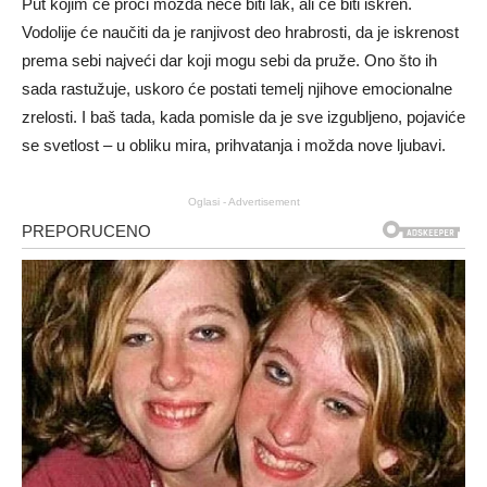
Put kojim će proći možda neće biti lak, ali će biti iskren.
Vodolije će naučiti da je ranjivost deo hrabrosti, da je iskrenost
prema sebi najveći dar koji mogu sebi da pruže. Ono što ih
sada rastužuje, uskoro će postati temelj njihove emocionalne
zrelosti. I baš tada, kada pomisle da je sve izgubljeno, pojaviće
se svetlost – u obliku mira, prihvatanja i možda nove ljubavi.
Oglasi - Advertisement