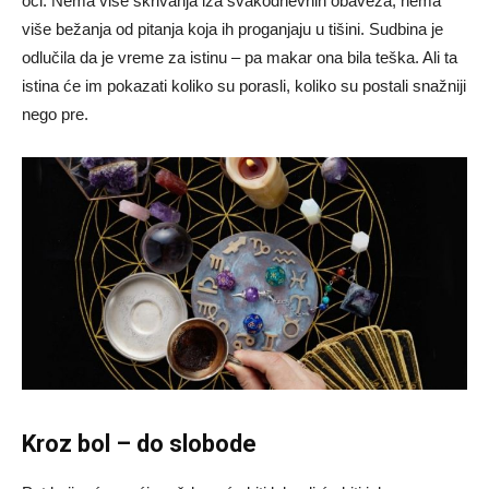
oči. Nema više skrivanja iza svakodnevnih obaveza, nema
više bežanja od pitanja koja ih proganjaju u tišini. Sudbina je
odlučila da je vreme za istinu – pa makar ona bila teška. Ali ta
istina će im pokazati koliko su porasli, koliko su postali snažniji
nego pre.
Kroz bol – do slobode