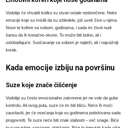
Vodolije će shvatiti koliko su stvari ostale nedorečene. Neke
emocije koje su mislili da su izbledele, još uvek žive u njima.
Nose te kofere sa sobom, godinama, i sada im život nudi
šansu da ih konačno otvore. To može biti bolno, ali i
oslobađajuće. Suočavanje sa sobom je najteži, ali i najvažniji
korak.
Kada emocije izbiju na površinu
Suze koje znače čišćenje
Vodolije su često emocionalno zatvorene jer ne vole da gube
kontrolu. Ali ovog puta, suze će im biti blizu. Neće ih moći
zaustaviti, jer će osećanja koja su godinama potiskivana sada
progovoriti. Te suze neće biti znak slabosti – već snage. Biće
to suze istine, spoznaje, olakšanja. Biće to trenutak kada više