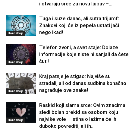
i otvaraju srce za novu ljubav –...
Tuga i suze danas, ali sutra trijumf:
Znakovi koji će iz pepela ustati jači
nego ikad!
Horoskop
Telefon zvoni, a svet staje: Dolaze
informacije koje niste ni sanjali da ćete
čuti!
Horoskop
Kraj patnje je stigao: Najviše su
stradali, ali od danas sudbina konačno
nagrađuje ove znake!
Horoskop
Raskid koji slama srce: Ovim znacima
sledi bolan prekid sa osobom koju
najviše vole – istina o lažima će ih
Horoskop
duboko povrediti, ali ih...