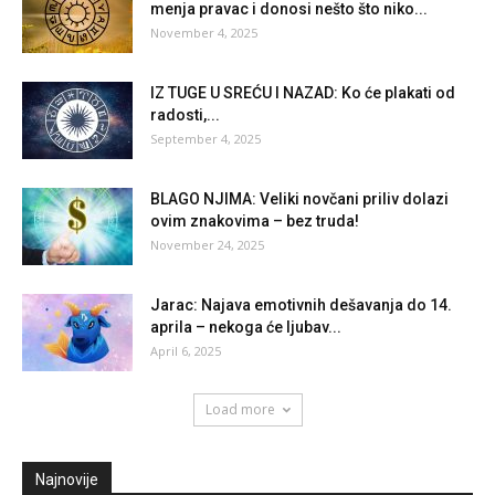
menja pravac i donosi nešto što niko...
November 4, 2025
IZ TUGE U SREĆU I NAZAD: Ko će plakati od
radosti,...
September 4, 2025
BLAGO NJIMA: Veliki novčani priliv dolazi
ovim znakovima – bez truda!
November 24, 2025
Jarac: Najava emotivnih dešavanja do 14.
aprila – nekoga će ljubav...
April 6, 2025
Load more
Najnovije