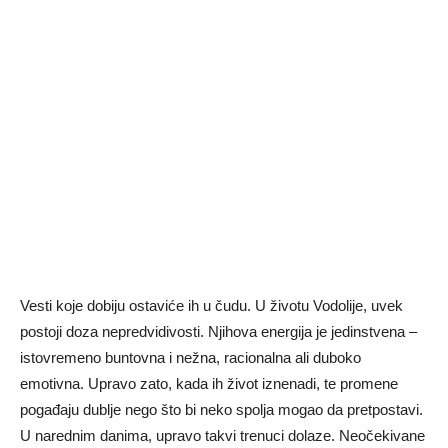
Vesti koje dobiju ostaviće ih u čudu. U životu Vodolije, uvek
postoji doza nepredvidivosti. Njihova energija je jedinstvena –
istovremeno buntovna i nežna, racionalna ali duboko
emotivna. Upravo zato, kada ih život iznenadi, te promene
pogađaju dublje nego što bi neko spolja mogao da pretpostavi.
U narednim danima, upravo takvi trenuci dolaze. Neočekivane