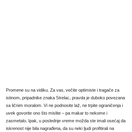
Promene su na vidiku. Za vas, večite optimiste i tragače za
istinom, pripadnike znaka
Strelac
, pravda je duboko povezana
sa ličnim moralom. Vi ne podnosite laž, ne trpite ograničenja i
uvek govorite ono što mislite – pa makar to nekome i
zasmetalo. Ipak, u poslednje vreme možda ste imali osećaj da
iskrenost nije bila nagrađena, da su neki ljudi profitirali na