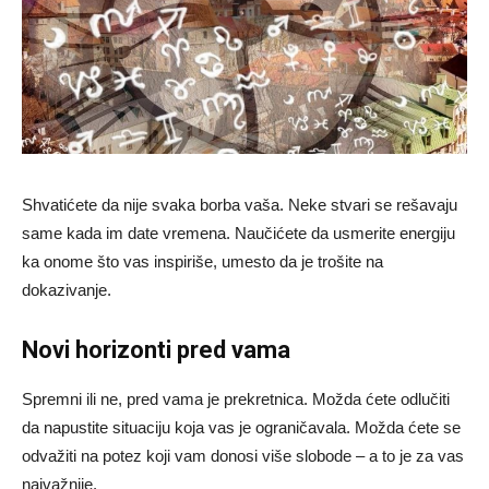
Shvatićete da nije svaka borba vaša. Neke stvari se rešavaju
same kada im date vremena. Naučićete da usmerite energiju
ka onome što vas inspiriše, umesto da je trošite na
dokazivanje.
Novi horizonti pred vama
Spremni ili ne, pred vama je prekretnica. Možda ćete odlučiti
da napustite situaciju koja vas je ograničavala. Možda ćete se
odvažiti na potez koji vam donosi više slobode – a to je za vas
najvažnije.