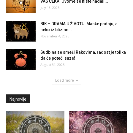
VAS ČEKA: Ovome se niste nadali...
July 13, 2025
BIK – DRAMA U ŽIVOTU: Maske padaju, a
neko iz blizine...
November 4, 2025
Sudbina se smeši Rakovima, radost je tolika
da će poteći suze!
August 31, 2025
Load more
Najnovije