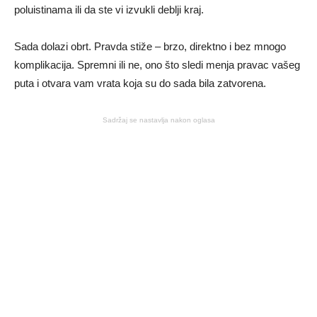
poluistinama ili da ste vi izvukli deblji kraj.
Sada dolazi obrt. Pravda stiže – brzo, direktno i bez mnogo
komplikacija. Spremni ili ne, ono što sledi menja pravac vašeg
puta i otvara vam vrata koja su do sada bila zatvorena.
Sadržaj se nastavlja nakon oglasa