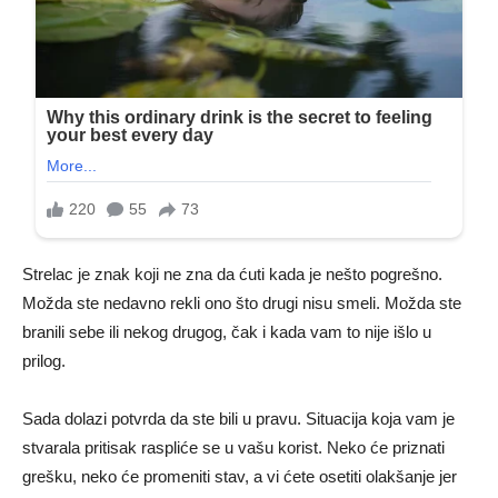
Strelac je znak koji ne zna da ćuti kada je nešto pogrešno.
Možda ste nedavno rekli ono što drugi nisu smeli. Možda ste
branili sebe ili nekog drugog, čak i kada vam to nije išlo u
prilog.
Sada dolazi potvrda da ste bili u pravu. Situacija koja vam je
stvarala pritisak raspliće se u vašu korist. Neko će priznati
grešku, neko će promeniti stav, a vi ćete osetiti olakšanje jer