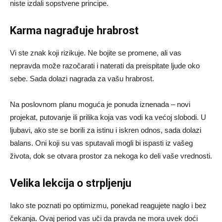
niste izdali sopstvene principe.
Karma nagrađuje hrabrost
Vi ste znak koji rizikuje. Ne bojite se promene, ali vas
nepravda može razočarati i naterati da preispitate ljude oko
sebe. Sada dolazi nagrada za vašu hrabrost.
Na poslovnom planu moguća je ponuda iznenada – novi
projekat, putovanje ili prilika koja vas vodi ka većoj slobodi. U
ljubavi, ako ste se borili za istinu i iskren odnos, sada dolazi
balans. Oni koji su vas sputavali mogli bi ispasti iz vašeg
života, dok se otvara prostor za nekoga ko deli vaše vrednosti.
Velika lekcija o strpljenju
Iako ste poznati po optimizmu, ponekad reagujete naglo i bez
čekanja. Ovaj period vas uči da pravda ne mora uvek doći