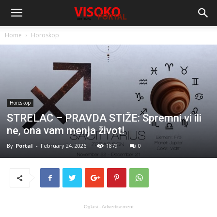
Home
Horoskop
Horoskop
STRELAC – PRAVDA STIŽE: Spremni vi ili
ne, ona vam menja život!
By
Portal
-
February 24, 2026
1879
0
Oglasi - Advertisement