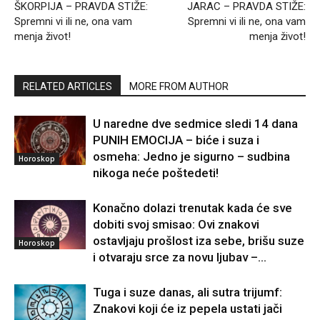
ŠKORPIJA – PRAVDA STIŽE:
JARAC – PRAVDA STIŽE:
Spremni vi ili ne, ona vam
Spremni vi ili ne, ona vam
menja život!
menja život!
RELATED ARTICLES
MORE FROM AUTHOR
U naredne dve sedmice sledi 14 dana
PUNIH EMOCIJA – biće i suza i
osmeha: Jedno je sigurno – sudbina
Horoskop
nikoga neće poštedeti!
Konačno dolazi trenutak kada će sve
dobiti svoj smisao: Ovi znakovi
ostavljaju prošlost iza sebe, brišu suze
Horoskop
i otvaraju srce za novu ljubav –...
Tuga i suze danas, ali sutra trijumf:
Znakovi koji će iz pepela ustati jači