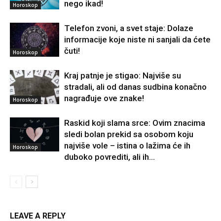
nego ikad!
Horoskop
Telefon zvoni, a svet staje: Dolaze
informacije koje niste ni sanjali da ćete
čuti!
Horoskop
Kraj patnje je stigao: Najviše su
stradali, ali od danas sudbina konačno
nagrađuje ove znake!
Horoskop
Raskid koji slama srce: Ovim znacima
sledi bolan prekid sa osobom koju
najviše vole – istina o lažima će ih
Horoskop
duboko povrediti, ali ih...
LEAVE A REPLY