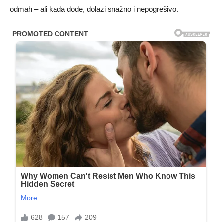
odmah – ali kada dođe, dolazi snažno i nepogrešivo.