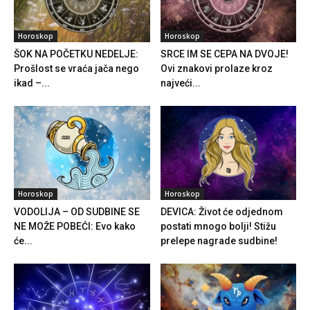
Horoskop
Horoskop
ŠOK NA POČETKU NEDELJE:
SRCE IM SE CEPA NA DVOJE!
Prošlost se vraća jača nego
Ovi znakovi prolaze kroz
ikad –...
najveći...
Horoskop
Horoskop
VODOLIJA – OD SUDBINE SE
DEVICA: Život će odjednom
NE MOŽE POBEĆI: Evo kako
postati mnogo bolji! Stižu
će...
prelepe nagrade sudbine!