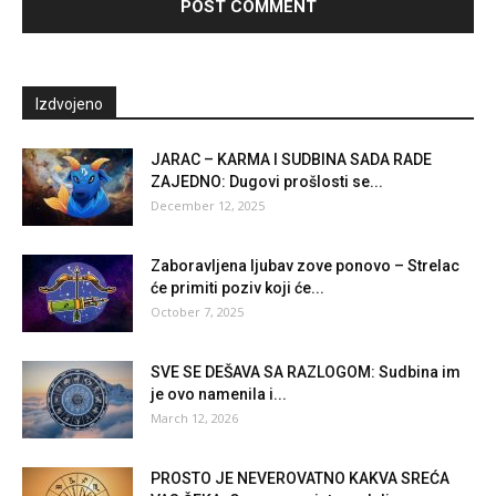
Izdvojeno
JARAC – KARMA I SUDBINA SADA RADE
ZAJEDNO: Dugovi prošlosti se...
December 12, 2025
Zaboravljena ljubav zove ponovo – Strelac
će primiti poziv koji će...
October 7, 2025
SVE SE DEŠAVA SA RAZLOGOM: Sudbina im
je ovo namenila i...
March 12, 2026
PROSTO JE NEVEROVATNO KAKVA SREĆA