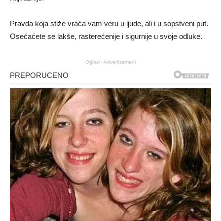
Pravda koja stiže vraća vam veru u ljude, ali i u sopstveni put.
Osećaćete se lakše, rasterećenije i sigurnije u svoje odluke.
Oglasi - Advertisement