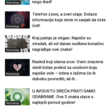
nego ikad!
Horoskop
Telefon zvoni, a svet staje: Dolaze
informacije koje niste ni sanjali da ćete
čuti!
Horoskop
Kraj patnje je stigao: Najviše su
stradali, ali od danas sudbina konačno
nagrađuje ove znake!
Horoskop
Raskid koji slama srce: Ovim znacima
sledi bolan prekid sa osobom koju
najviše vole – istina o lažima će ih
Horoskop
duboko povrediti, ali ih...
U AVGUSTU SREĆA PRATI SAMO
ODABRANE: Ova 3 znaka ulaze u
najlepši period godine!
Horoskop