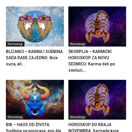
Horoskop
Horoskop
BLIZANCI – KARMA I SUDBINA
ŠKORPIJA – KARMIČKI
SADA RADE ZAJEDNO: Biće
HOROSKOP ZA NOVU
suza, ali...
SEDMICU: Karma deli po
zasluzi,...
Horoskop
Horoskop
BIK – HAOS OD ŽIVOTA:
HOROSKOP DO KRAJA
Sudbina se poigrava, evo šta
NOVEMBRA: Saznajte koje