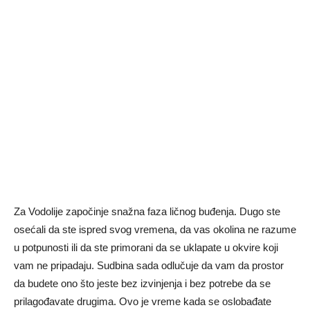
Za Vodolije započinje snažna faza ličnog buđenja. Dugo ste
osećali da ste ispred svog vremena, da vas okolina ne razume
u potpunosti ili da ste primorani da se uklapate u okvire koji
vam ne pripadaju. Sudbina sada odlučuje da vam da prostor
da budete ono što jeste bez izvinjenja i bez potrebe da se
prilagođavate drugima. Ovo je vreme kada se oslobađate