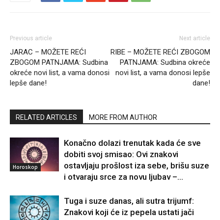
Previous article
Next article
JARAC – MOŽETE REĆI
RIBE – MOŽETE REĆI ZBOGOM
ZBOGOM PATNJAMA: Sudbina
PATNJAMA: Sudbina okreće
okreće novi list, a vama donosi
novi list, a vama donosi lepše
lepše dane!
dane!
RELATED ARTICLES
MORE FROM AUTHOR
Konačno dolazi trenutak kada će sve
dobiti svoj smisao: Ovi znakovi
ostavljaju prošlost iza sebe, brišu suze
Horoskop
i otvaraju srce za novu ljubav –...
Tuga i suze danas, ali sutra trijumf:
Znakovi koji će iz pepela ustati jači