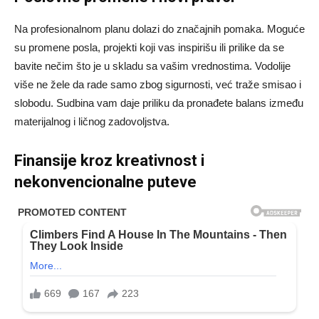
Na profesionalnom planu dolazi do značajnih pomaka. Moguće
su promene posla, projekti koji vas inspirišu ili prilike da se
bavite nečim što je u skladu sa vašim vrednostima. Vodolije
više ne žele da rade samo zbog sigurnosti, već traže smisao i
slobodu. Sudbina vam daje priliku da pronađete balans između
materijalnog i ličnog zadovoljstva.
Finansije kroz kreativnost i
nekonvencionalne puteve