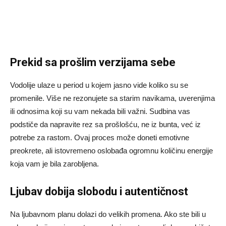
Prekid sa prošlim verzijama sebe
Vodolije ulaze u period u kojem jasno vide koliko su se
promenile. Više ne rezonujete sa starim navikama, uverenjima
ili odnosima koji su vam nekada bili važni. Sudbina vas
podstiče da napravite rez sa prošlošću, ne iz bunta, već iz
potrebe za rastom. Ovaj proces može doneti emotivne
preokrete, ali istovremeno oslobađa ogromnu količinu energije
koja vam je bila zarobljena.
Ljubav dobija slobodu i autentičnost
Na ljubavnom planu dolazi do velikih promena. Ako ste bili u