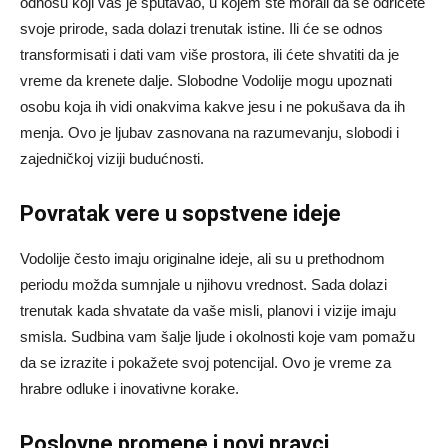
odnosu koji vas je sputavao, u kojem ste morali da se odričete
svoje prirode, sada dolazi trenutak istine. Ili će se odnos
transformisati i dati vam više prostora, ili ćete shvatiti da je
vreme da krenete dalje. Slobodne Vodolije mogu upoznati
osobu koja ih vidi onakvima kakve jesu i ne pokušava da ih
menja. Ovo je ljubav zasnovana na razumevanju, slobodi i
zajedničkoj viziji budućnosti.
Povratak vere u sopstvene ideje
Vodolije često imaju originalne ideje, ali su u prethodnom
periodu možda sumnjale u njihovu vrednost. Sada dolazi
trenutak kada shvatate da vaše misli, planovi i vizije imaju
smisla. Sudbina vam šalje ljude i okolnosti koje vam pomažu
da se izrazite i pokažete svoj potencijal. Ovo je vreme za
hrabre odluke i inovativne korake.
Poslovne promene i novi pravci