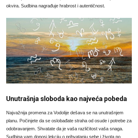
okvira. Sudbina nagrađuje hrabrost i autentičnost.
Unutrašnja sloboda kao najveća pobeda
Najvažnija promena za Vodolije dešava se na unutrašnjem
planu. Počinjete da se oslobađate straha od osude i potrebe za
odobravanjem. Shvatate da je vaša različitost vaša snaga.
Sudbina vam donosi lekciju o prihvatanju sebe i života po