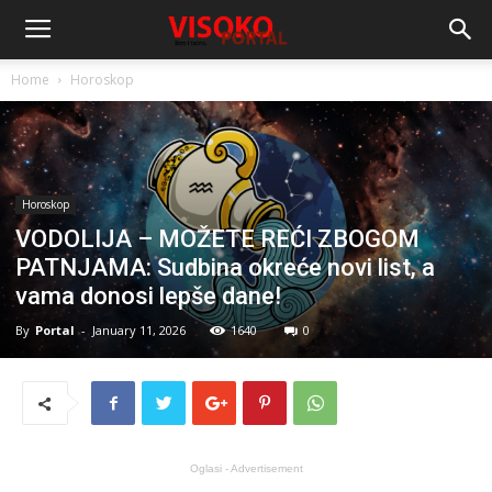
Home
Horoskop
Horoskop
VODOLIJA – MOŽETE REĆI ZBOGOM
PATNJAMA: Sudbina okreće novi list, a
vama donosi lepše dane!
By
Portal
-
January 11, 2026
1640
0
Oglasi - Advertisement