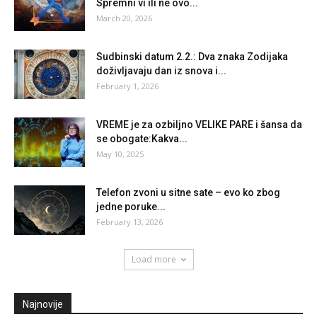
Spremni vi ili ne ovo...
March 20, 2026
Sudbinski datum 2.2.: Dva znaka Zodijaka
doživljavaju dan iz snova i...
February 1, 2026
VREME je za ozbiljno VELIKE PARE i šansa da
se obogate:Kakva...
May 10, 2025
Telefon zvoni u sitne sate – evo ko zbog
jedne poruke...
February 13, 2026
Load more
Najnovije