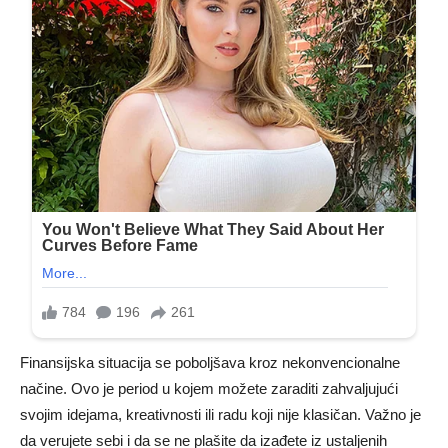
Finansijska situacija se poboljšava kroz nekonvencionalne
načine. Ovo je period u kojem možete zaraditi zahvaljujući
svojim idejama, kreativnosti ili radu koji nije klasičan. Važno je
da verujete sebi i da se ne plašite da izađete iz ustaljenih