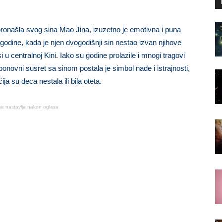
pronašla svog sina Mao Jina, izuzetno je emotivna i puna
godine, kada je njen dvogodišnji sin nestao izvan njihove
u centralnoj Kini. Iako su godine prolazile i mnogi tragovi
 ponovni susret sa sinom postala je simbol nade i istrajnosti,
ja su deca nestala ili bila oteta.
se nastavlja nakon oglasa