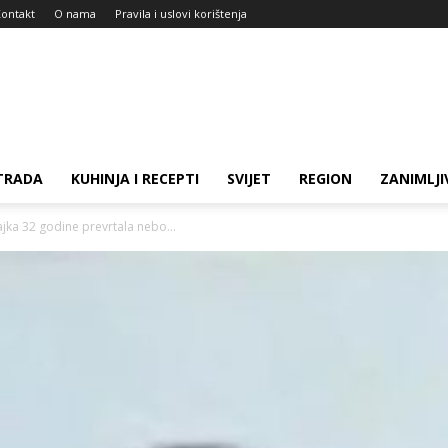
ontakt
O nama
Pravila i uslovi korištenja
TRADA
KUHINJA I RECEPTI
SVIJET
REGION
ZANIMLJI
Majka 32 godine prevrtala nebo...