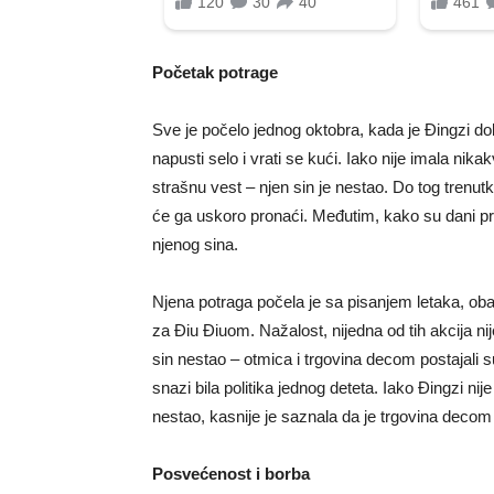
Početak potrage
Sve je počelo jednog oktobra, kada je Đingzi dob
napusti selo i vrati se kući. Iako nije imala ni
strašnu vest – njen sin je nestao. Do tog trenut
će ga uskoro pronaći. Međutim, kako su dani prola
njenog sina.
Njena potraga počela je sa pisanjem letaka, ob
za Điu Điuom. Nažalost, nijedna od tih akcija ni
sin nestao – otmica i trgovina decom postajali s
snazi bila politika jednog deteta. Iako Đingzi ni
nestao, kasnije je saznala da je trgovina decom p
Posvećenost i borba