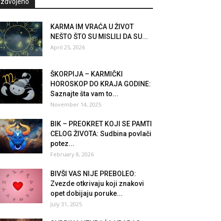
Izdvojeno
KARMA IM VRAĆA U ŽIVOT
NEŠTO ŠTO SU MISLILI DA SU...
April 25, 2026
ŠKORPIJA – KARMIČKI
HOROSKOP DO KRAJA GODINE:
Saznajte šta vam to...
November 14, 2025
BIK – PREOKRET KOJI SE PAMTI
CELOG ŽIVOTA: Sudbina povlači
potez...
February 8, 2026
BIVŠI VAS NIJE PREBOLEO:
Zvezde otkrivaju koji znakovi
opet dobijaju poruke...
July 31, 2025