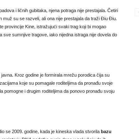
dova i ličnih gubitaka, njena potraga nije prestajala. Četiri
muž su se razveli, ali ona nije prestajala da traži Điu Điu.
e provincije Kine, istražujući svaki trag koji bi mogao
 sve sumnjive tragove, iako nijedna istraga nije dovela do
 javna. Kroz godine je formirala mrežu porodica čija su
nizacijama koje su pomagale roditeljima da pronađu svoje
da pomogne i drugim roditeljima da ponovo pronađu svoju
dio se 2009. godine, kada je kineska vlada stvorila
bazu