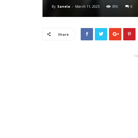
By
Sanela
-
March 11, 2025
395
0
Share
Og