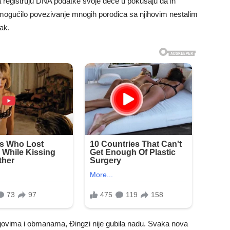
da registruju DNA podatke svoje dece u pokušaju da ih
 omogućilo povezivanje mnogih porodica sa njihovim nestalim
tak.
agovima i obmanama, Đingzi nije gubila nadu. Svaka nova