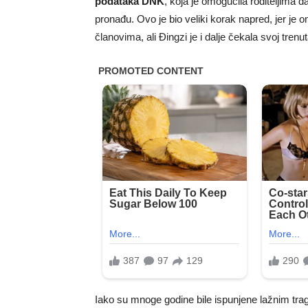
podataka DNK
, koja je omogućila roditeljima 
pronađu. Ovo je bio veliki korak napred, jer je
članovima, ali Đingzi je i dalje čekala svoj trenu
Iako su mnoge godine bile ispunjene lažnim tr