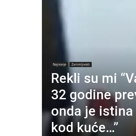
Najnovije
Zanimljivosti
Rekli su mi “V
32 godine prev
onda je istina
kod kuće…”