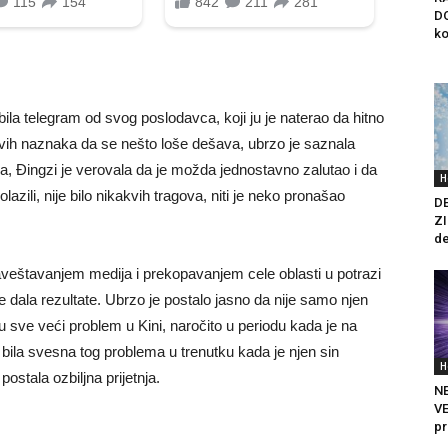
D
ko
ila telegram od svog poslodavca, koji ju je naterao da hitno
kakvih naznaka da se nešto loše dešava, ubrzo je saznala
ka, Đingzi je verovala da je možda jednostavno zalutao i da
H
zili, nije bilo nikakvih tragova, niti je neko pronašao
D
ZI
de
aveštavanjem medija i prekopavanjem cele oblasti u potrazi
je dala rezultate. Ubrzo je postalo jasno da nije samo njen
u sve veći problem u Kini, naročito u periodu kada je na
je bila svesna tog problema u trenutku kada je njen sin
H
ostala ozbiljna prijetnja.
NE
VE
pr