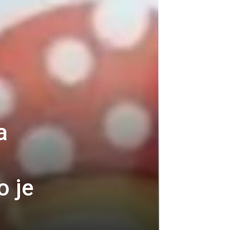
a
o je