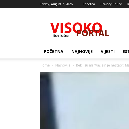
Friday, August 7, 2026
Početna
Privacy Policy
K
Visocki
portal
POČETNA
NAJNOVIJE
VIJESTI
ES
Home
Najnovije
Rekli su mi “Vaš sin je nestao”: 