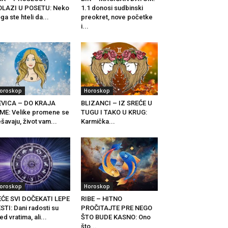
OLAZI U POSETU: Neko
1.1 donosi sudbinski
ga ste hteli da...
preokret, nove početke
i...
oroskop
Horoskop
EVICA – DO KRAJA
BLIZANCI – IZ SREĆE U
ME: Velike promene se
TUGU I TAKO U KRUG:
šavaju, život vam...
Karmička...
oroskop
Horoskop
ĆE SVI DOČEKATI LEPE
RIBE – HITNO
STI: Dani radosti su
PROČITAJTE PRE NEGO
ed vratima, ali...
ŠTO BUDE KASNO: Ono
što...