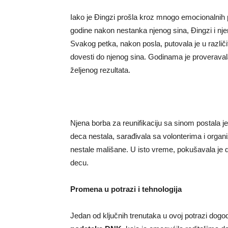
Iako je Đingzi prošla kroz mnogo emocionalnih pa
godine nakon nestanka njenog sina, Đingzi i njen 
Svakog petka, nakon posla, putovala je u različit
dovesti do njenog sina. Godinama je proveravala
željenog rezultata.
Njena borba za reunifikaciju sa sinom postala je
deca nestala, sarađivala sa volonterima i orga
nestale mališane. U isto vreme, pokušavala je 
decu.
Promena u potrazi i tehnologija
Jedan od ključnih trenutaka u ovoj potrazi dogo