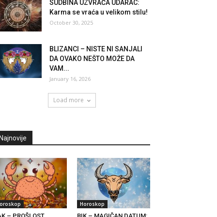
SUDBINA UZVRAĆA UDARAC:
Karma se vraća u velikom stilu!
October 30, 2025
BLIZANCI – NISTE NI SANJALI
DA OVAKO NEŠTO MOŽE DA
VAM...
January 16, 2026
Load more
Najnovije
oroskop
Horoskop
AK – PROŠLOST
BIK – MAGIČAN DATUM: