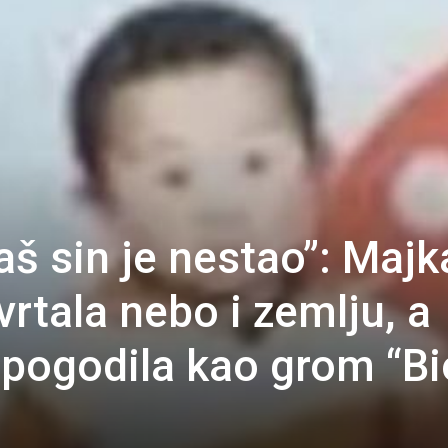
aš sin je nestao”: Majk
rtala nebo i zemlju, a
 pogodila kao grom “Bi