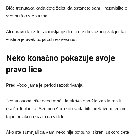
Biće trenutaka kada ćete želeti da ostanete sami i razmislite o
svemu što ste saznali.
Ali upravo kroz to razmišljanje doći ćete do važnog zaključka
– istina je uvek bolja od neizvesnosti.
Neko konačno pokazuje svoje
pravo lice
Pred Vodolijama je period razotkrivanja.
Jedna osoba više neće moći da skriva ono što zaista misli,
oseća ili planira. Sve ono što je do sada bilo prekriveno velom
tajne polako će izaći na videlo.
Ako ste sumnjali da vam neko nije potpuno iskren, uskoro ćete