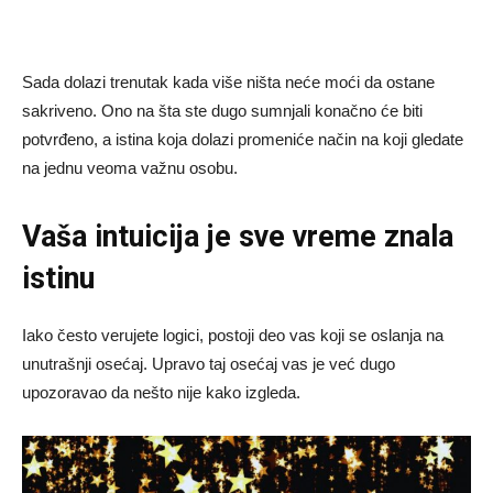
Sada dolazi trenutak kada više ništa neće moći da ostane
sakriveno. Ono na šta ste dugo sumnjali konačno će biti
potvrđeno, a istina koja dolazi promeniće način na koji gledate
na jednu veoma važnu osobu.
Vaša intuicija je sve vreme znala
istinu
Iako često verujete logici, postoji deo vas koji se oslanja na
unutrašnji osećaj. Upravo taj osećaj vas je već dugo
upozoravao da nešto nije kako izgleda.