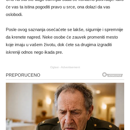
će vas ta istina pogoditi pravo u srce, ona dolazi da vas
oslobodi.
Posle ovog saznanja osećaćete se lakše, sigurnije i spremnije
da krenete napred. Neke osobe će zauvek promeniti mesto
koje imaju u vašem životu, dok ćete sa drugima izgraditi
iskreniji odnos nego ikada pre.
Oglasi - Advertisement