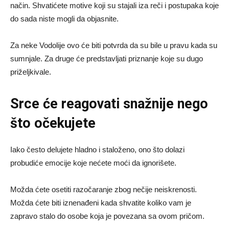
način. Shvatićete motive koji su stajali iza reči i postupaka koje
do sada niste mogli da objasnite.
Za neke Vodolije ovo će biti potvrda da su bile u pravu kada su
sumnjale. Za druge će predstavljati priznanje koje su dugo
priželjkivale.
Srce će reagovati snažnije nego
što očekujete
Iako često delujete hladno i staloženo, ono što dolazi
probudiće emocije koje nećete moći da ignorišete.
Možda ćete osetiti razočaranje zbog nečije neiskrenosti.
Možda ćete biti iznenađeni kada shvatite koliko vam je
zapravo stalo do osobe koja je povezana sa ovom pričom.