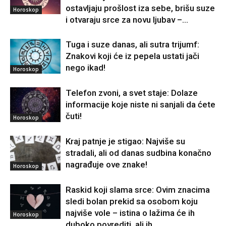
ostavljaju prošlost iza sebe, brišu suze
Horoskop
i otvaraju srce za novu ljubav –...
Tuga i suze danas, ali sutra trijumf:
Znakovi koji će iz pepela ustati jači
nego ikad!
Horoskop
Telefon zvoni, a svet staje: Dolaze
informacije koje niste ni sanjali da ćete
čuti!
Horoskop
Kraj patnje je stigao: Najviše su
stradali, ali od danas sudbina konačno
nagrađuje ove znake!
Horoskop
Raskid koji slama srce: Ovim znacima
sledi bolan prekid sa osobom koju
najviše vole – istina o lažima će ih
Horoskop
duboko povrediti, ali ih...