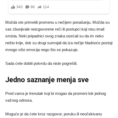
Možda ste primetili promenu u nečijem ponašanju. Možda su
vas zbunjivale neizgovorene reči ili postupci koji nisu imali
smisla. Neki pripadnici ovog znaka osećali su da im neko
nešto krije, dok su drugi sumnjali da iza nečije hladnoće postoji
mnogo više emocija nego što se pokazuje.
Sada ćete dobiti potvrdu da niste pogrešili.
Jedno saznanje menja sve
Pred vama je trenutak koji bi mogao da promeni tok jednog
važnog odnosa.
Moguće je da ćete kroz razgovor, poruku ili neočekivanu