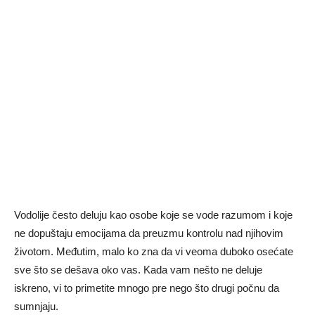
Vodolije često deluju kao osobe koje se vode razumom i koje
ne dopuštaju emocijama da preuzmu kontrolu nad njihovim
životom. Međutim, malo ko zna da vi veoma duboko osećate
sve što se dešava oko vas. Kada vam nešto ne deluje
iskreno, vi to primetite mnogo pre nego što drugi počnu da
sumnjaju.