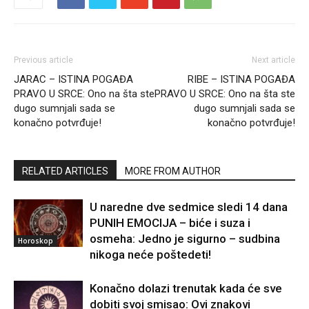
Previous article
Next article
JARAC – ISTINA POGAĐA
RIBE – ISTINA POGAĐA
PRAVO U SRCE: Ono na šta ste
PRAVO U SRCE: Ono na šta ste
dugo sumnjali sada se
dugo sumnjali sada se
konačno potvrđuje!
konačno potvrđuje!
RELATED ARTICLES
MORE FROM AUTHOR
U naredne dve sedmice sledi 14 dana
PUNIH EMOCIJA – biće i suza i
osmeha: Jedno je sigurno – sudbina
Horoskop
nikoga neće poštedeti!
Konačno dolazi trenutak kada će sve
dobiti svoj smisao: Ovi znakovi