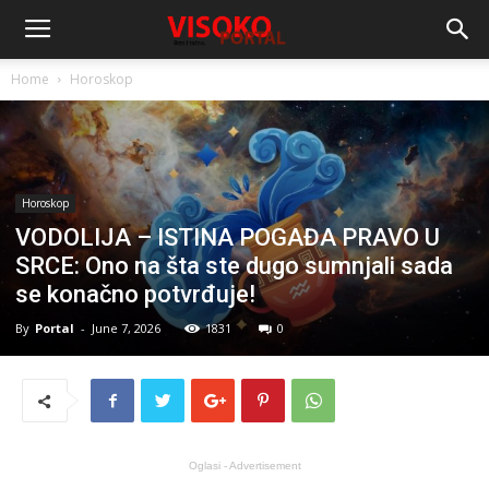
Home
Horoskop
Horoskop
VODOLIJA – ISTINA POGAĐA PRAVO U
SRCE: Ono na šta ste dugo sumnjali sada
se konačno potvrđuje!
By
Portal
-
June 7, 2026
1831
0
Oglasi - Advertisement