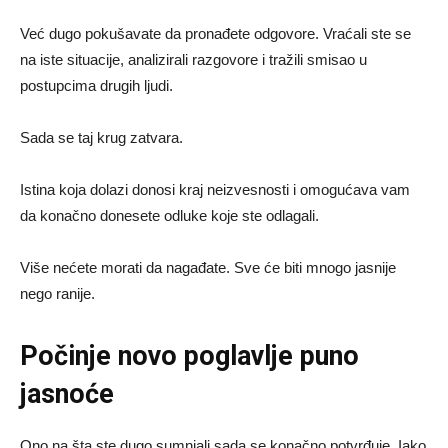
Već dugo pokušavate da pronađete odgovore. Vraćali ste se
na iste situacije, analizirali razgovore i tražili smisao u
postupcima drugih ljudi.
Sada se taj krug zatvara.
Istina koja dolazi donosi kraj neizvesnosti i omogućava vam
da konačno donesete odluke koje ste odlagali.
Više nećete morati da nagađate. Sve će biti mnogo jasnije
nego ranije.
Počinje novo poglavlje puno
jasnoće
Ono na šta ste dugo sumnjali sada se konačno potvrđuje. Iako