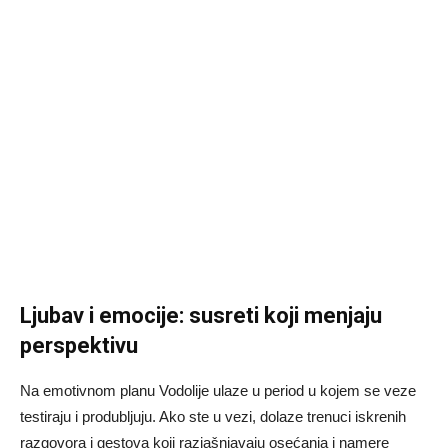
Ljubav i emocije: susreti koji menjaju
perspektivu
Na emotivnom planu Vodolije ulaze u period u kojem se veze
testiraju i produbljuju. Ako ste u vezi, dolaze trenuci iskrenih
razgovora i gestova koji razjašnjavaju osećanja i namere