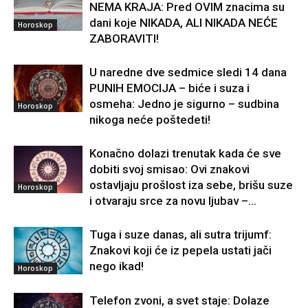
NEMA KRAJA: Pred OVIM znacima su
dani koje NIKADA, ALI NIKADA NEĆE
Horoskop
ZABORAVITI!
U naredne dve sedmice sledi 14 dana
PUNIH EMOCIJA – biće i suza i
osmeha: Jedno je sigurno – sudbina
Horoskop
nikoga neće poštedeti!
Konačno dolazi trenutak kada će sve
dobiti svoj smisao: Ovi znakovi
ostavljaju prošlost iza sebe, brišu suze
Horoskop
i otvaraju srce za novu ljubav –...
Tuga i suze danas, ali sutra trijumf:
Znakovi koji će iz pepela ustati jači
nego ikad!
Horoskop
Telefon zvoni, a svet staje: Dolaze