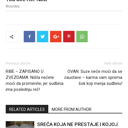
Previous article
Next article
RIBE – ZAPISANO U
OVAN: Suze neće moći da se
ZVEZDAMA: Ništa nećete
zaustave – karma vam sprema
moći da promenite, jer sudbina
šok koji menja sudbinu!
ima poslednju reč!
RELATED ARTICLES
MORE FROM AUTHOR
SREĆA KOJA NE PRESTAJE I KOJOJ