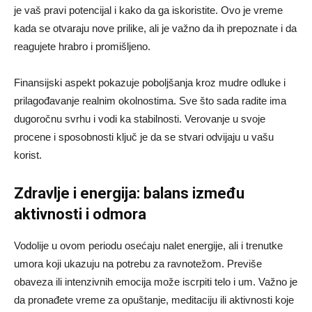
je vaš pravi potencijal i kako da ga iskoristite. Ovo je vreme
kada se otvaraju nove prilike, ali je važno da ih prepoznate i da
reagujete hrabro i promišljeno.
Finansijski aspekt pokazuje poboljšanja kroz mudre odluke i
prilagođavanje realnim okolnostima. Sve što sada radite ima
dugoročnu svrhu i vodi ka stabilnosti. Verovanje u svoje
procene i sposobnosti ključ je da se stvari odvijaju u vašu
korist.
Zdravlje i energija: balans između
aktivnosti i odmora
Vodolije u ovom periodu osećaju nalet energije, ali i trenutke
umora koji ukazuju na potrebu za ravnotežom. Previše
obaveza ili intenzivnih emocija može iscrpiti telo i um. Važno je
da pronađete vreme za opuštanje, meditaciju ili aktivnosti koje