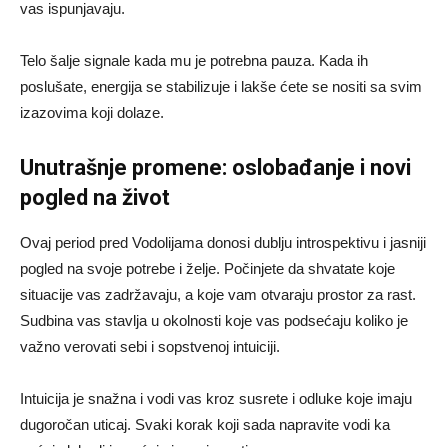
vas ispunjavaju.
Telo šalje signale kada mu je potrebna pauza. Kada ih
poslušate, energija se stabilizuje i lakše ćete se nositi sa svim
izazovima koji dolaze.
Unutrašnje promene: oslobađanje i novi
pogled na život
Ovaj period pred Vodolijama donosi dublju introspektivu i jasniji
pogled na svoje potrebe i želje. Počinjete da shvatate koje
situacije vas zadržavaju, a koje vam otvaraju prostor za rast.
Sudbina vas stavlja u okolnosti koje vas podsećaju koliko je
važno verovati sebi i sopstvenoj intuiciji.
Intuicija je snažna i vodi vas kroz susrete i odluke koje imaju
dugoročan uticaj. Svaki korak koji sada napravite vodi ka