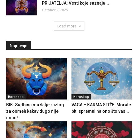
PRIJATELJA: Vesti koje saznaju...
October 2, 2025
Load more
Najnovije
Horoskop
Horoskop
BIK: Sudbina mu šalje razlog
VAGA – KARMA STIŽE: Morate
za osmeh kakav dugo nije
biti spremni na ono što vas...
imao!