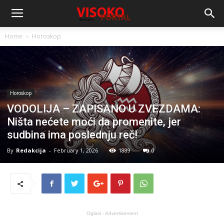
Home
Horoskop
Horoskop
VODOLIJA – ZAPISANO U ZVEZDAMA:
Ništa nećete moći da promenite, jer
sudbina ima poslednju reč!
By
Redakcija
-
February 1, 2026
1889
0
Oglasi - Advertisement