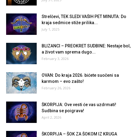
Strelčevi, TEK SLEDI VAŠIH PET MINUTA: Do
kraja sedmice stiže prilika...
July 1, 2025
BLIZANCI – PREOKRET SUDBINE: Nestaje bol,
a život vam sprema dugo...
February 3, 2026
OVAN: Do kraja 2026. bićete suočeni sa
karmom – evo zašto!
February 26, 2026
ŠKORPIJA: Ove vesti će vas uzdrmati!
Sudbina se poigrava!
April 2, 2026
ŠKORPIJA – ŠOK ZA ŠOKOM IZ KRUGA