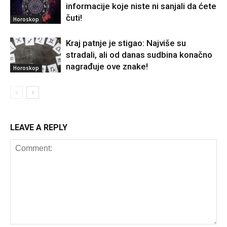
informacije koje niste ni sanjali da ćete
čuti!
Horoskop
Kraj patnje je stigao: Najviše su
stradali, ali od danas sudbina konačno
nagrađuje ove znake!
Horoskop
LEAVE A REPLY