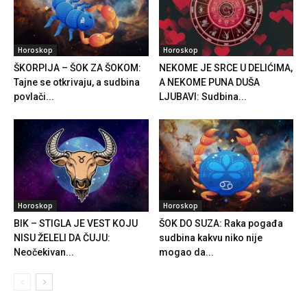
Horoskop
Horoskop
ŠKORPIJA – ŠOK ZA ŠOKOM:
NEKOME JE SRCE U DELIĆIMA,
Tajne se otkrivaju, a sudbina
A NEKOME PUNA DUŠA
povlači...
LJUBAVI: Sudbina...
Horoskop
Horoskop
BIK – STIGLA JE VEST KOJU
ŠOK DO SUZA: Raka pogađa
NISU ŽELELI DA ČUJU:
sudbina kakvu niko nije
Neočekivan...
mogao da...