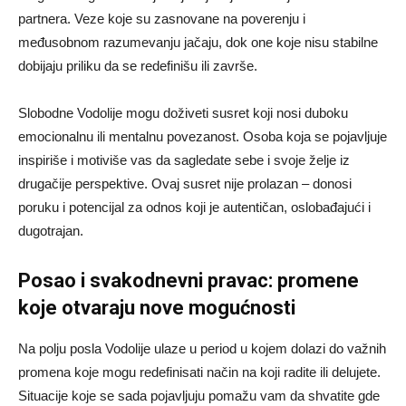
partnera. Veze koje su zasnovane na poverenju i
međusobnom razumevanju jačaju, dok one koje nisu stabilne
dobijaju priliku da se redefinišu ili završe.
Slobodne Vodolije mogu doživeti susret koji nosi duboku
emocionalnu ili mentalnu povezanost. Osoba koja se pojavljuje
inspiriše i motiviše vas da sagledate sebe i svoje želje iz
drugačije perspektive. Ovaj susret nije prolazan – donosi
poruku i potencijal za odnos koji je autentičan, oslobađajući i
dugotrajan.
Posao i svakodnevni pravac: promene
koje otvaraju nove mogućnosti
Na polju posla Vodolije ulaze u period u kojem dolazi do važnih
promena koje mogu redefinisati način na koji radite ili delujete.
Situacije koje se sada pojavljuju pomažu vam da shvatite gde