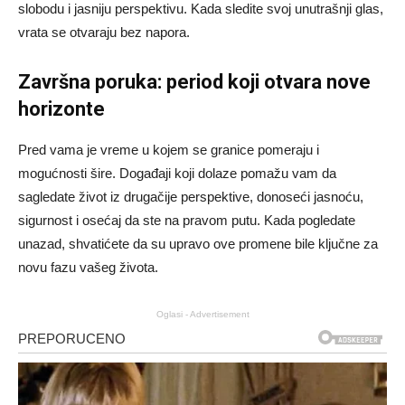
slobodu i jasniju perspektivu. Kada sledite svoj unutrašnji glas,
vrata se otvaraju bez napora.
Završna poruka: period koji otvara nove
horizonte
Pred vama je vreme u kojem se granice pomeraju i
mogućnosti šire. Događaji koji dolaze pomažu vam da
sagledate život iz drugačije perspektive, donoseći jasnoću,
sigurnost i osećaj da ste na pravom putu. Kada pogledate
unazad, shvatićete da su upravo ove promene bile ključne za
novu fazu vašeg života.
Oglasi - Advertisement