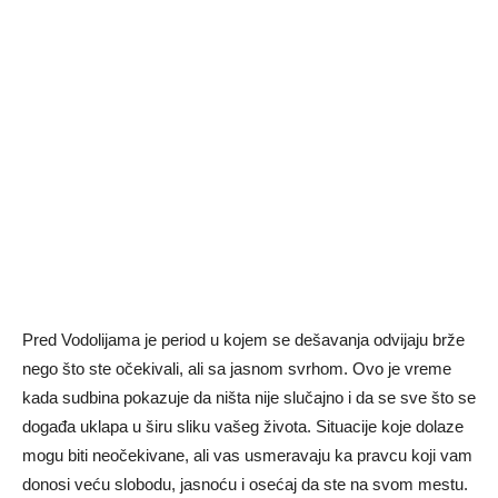
Pred Vodolijama je period u kojem se dešavanja odvijaju brže
nego što ste očekivali, ali sa jasnom svrhom. Ovo je vreme
kada sudbina pokazuje da ništa nije slučajno i da se sve što se
događa uklapa u širu sliku vašeg života. Situacije koje dolaze
mogu biti neočekivane, ali vas usmeravaju ka pravcu koji vam
donosi veću slobodu, jasnoću i osećaj da ste na svom mestu.