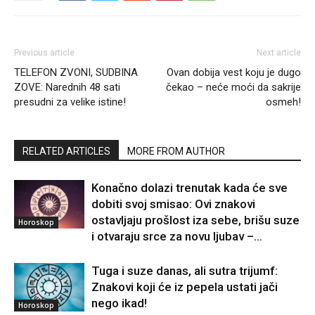
Previous article
Next article
TELEFON ZVONI, SUDBINA
Ovan dobija vest koju je dugo
ZOVE: Narednih 48 sati
čekao – neće moći da sakrije
presudni za velike istine!
osmeh!
RELATED ARTICLES
MORE FROM AUTHOR
Konačno dolazi trenutak kada će sve
dobiti svoj smisao: Ovi znakovi
ostavljaju prošlost iza sebe, brišu suze
Horoskop
i otvaraju srce za novu ljubav –...
Tuga i suze danas, ali sutra trijumf:
Znakovi koji će iz pepela ustati jači
nego ikad!
Horoskop