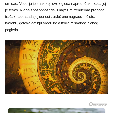
smisao. Vodolija je znak koji uvek gleda napred, čak i kada joj
je teško. Njena sposobnost da u najtežim trenucima pronađe
tračak nade sada joj donosi zasluženu nagradu – čistu,
iskrenu, gotovo detinju sreću koja izbija iz svakog njenog
pogleda.