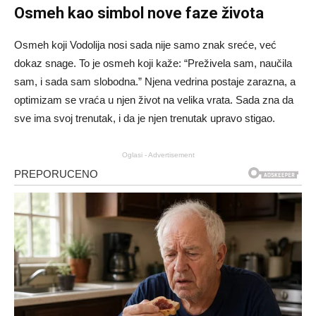
Osmeh kao simbol nove faze života
Osmeh koji Vodolija nosi sada nije samo znak sreće, već
dokaz snage. To je osmeh koji kaže: “Preživela sam, naučila
sam, i sada sam slobodna.” Njena vedrina postaje zarazna, a
optimizam se vraća u njen život na velika vrata. Sada zna da
sve ima svoj trenutak, i da je njen trenutak upravo stigao.
Oglasi - Advertisement