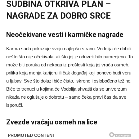
SUDBINA OTKRIVA PLAN –
NAGRADE ZA DOBRO SRCE
Neočekivane vesti i karmičke nagrade
Karma sada pokazuje svoju najlepšu stranu. Vodolija će dobiti
nešto što nije očekivala, ali što joj je oduvek bilo namenjeno. To
može biti poruka od nekoga iz prošlosti koja joj vraća osmeh,
prilika koja menja karijeru ili čak događaj koji ponovo budi veru
u ljubav. Sve što dolazi biće čisto, iskreno i oslobođeno težine.
Biće to trenuci u kojima će Vodolija shvatiti da se univerzum
nikada ne oglušuje o dobrotu – samo čeka pravi čas da sve
isporuči.
Zvezde vraćaju osmeh na lice