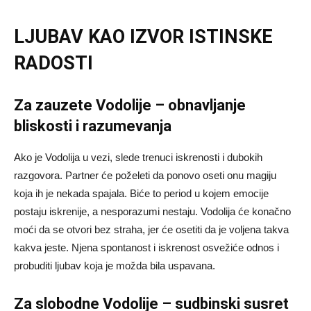
LJUBAV KAO IZVOR ISTINSKE
RADOSTI
Za zauzete Vodolije – obnavljanje
bliskosti i razumevanja
Ako je Vodolija u vezi, slede trenuci iskrenosti i dubokih
razgovora. Partner će poželeti da ponovo oseti onu magiju
koja ih je nekada spajala. Biće to period u kojem emocije
postaju iskrenije, a nesporazumi nestaju. Vodolija će konačno
moći da se otvori bez straha, jer će osetiti da je voljena takva
kakva jeste. Njena spontanost i iskrenost osvežiće odnos i
probuditi ljubav koja je možda bila uspavana.
Za slobodne Vodolije – sudbinski susret