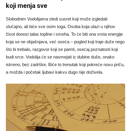
koji menja sve
Slobodnim Vodolijama sledi susret koji može izgledati
slučajno, ali biće sve osim toga. Osoba koja ulazi u njihov
život donosi talas topline i smeha. To će biti ona vrsta energije
koja se ne objašnjava, već oseća – pogled koji traje duže nego
što bi trebalo, razgovor koji se pamti, osećaj poznatosti koji
budi srce. Vodolija će se nasmejati iz dubine duše, onako
iskreno, bez zadrške. Biće to trenutak koji pokreće novu priču,
a možda i početak ljubavi kakvu dugo nije doživela.