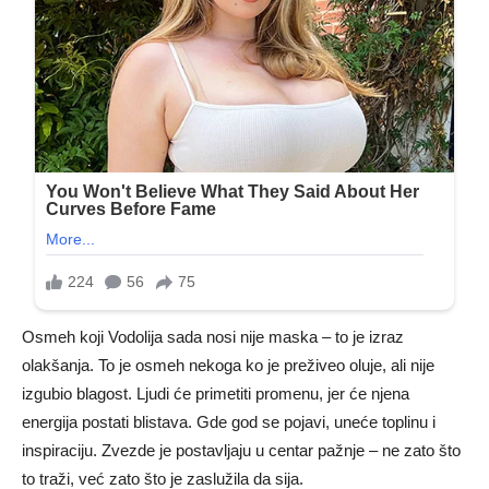
Osmeh koji Vodolija sada nosi nije maska – to je izraz
olakšanja. To je osmeh nekoga ko je preživeo oluje, ali nije
izgubio blagost. Ljudi će primetiti promenu, jer će njena
energija postati blistava. Gde god se pojavi, uneće toplinu i
inspiraciju. Zvezde je postavljaju u centar pažnje – ne zato što
to traži, već zato što je zaslužila da sija.