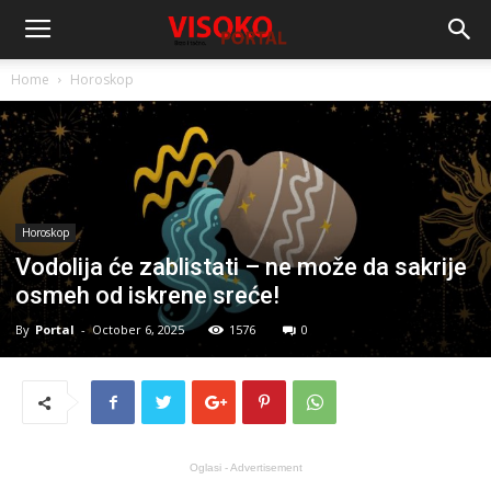
Home
Horoskop
Horoskop
Vodolija će zablistati – ne može da sakrije
osmeh od iskrene sreće!
By
Portal
-
October 6, 2025
1576
0
Oglasi - Advertisement