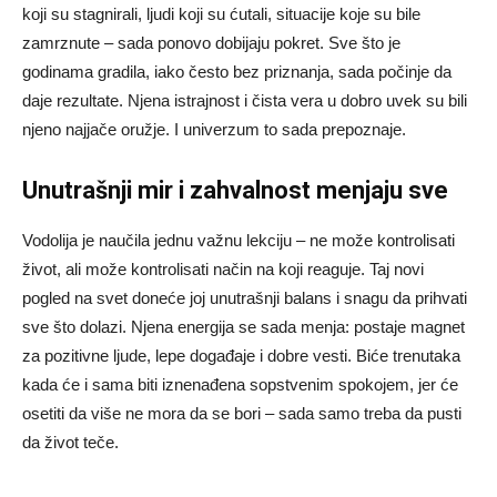
koji su stagnirali, ljudi koji su ćutali, situacije koje su bile
zamrznute – sada ponovo dobijaju pokret. Sve što je
godinama gradila, iako često bez priznanja, sada počinje da
daje rezultate. Njena istrajnost i čista vera u dobro uvek su bili
njeno najjače oružje. I univerzum to sada prepoznaje.
Unutrašnji mir i zahvalnost menjaju sve
Vodolija je naučila jednu važnu lekciju – ne može kontrolisati
život, ali može kontrolisati način na koji reaguje. Taj novi
pogled na svet doneće joj unutrašnji balans i snagu da prihvati
sve što dolazi. Njena energija se sada menja: postaje magnet
za pozitivne ljude, lepe događaje i dobre vesti. Biće trenutaka
kada će i sama biti iznenađena sopstvenim spokojem, jer će
osetiti da više ne mora da se bori – sada samo treba da pusti
da život teče.