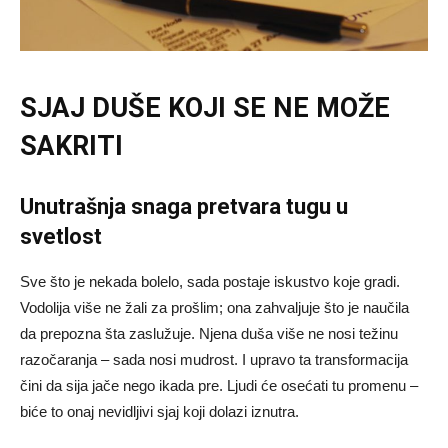
SJAJ DUŠE KOJI SE NE MOŽE
SAKRITI
Unutrašnja snaga pretvara tugu u
svetlost
Sve što je nekada bolelo, sada postaje iskustvo koje gradi.
Vodolija više ne žali za prošlim; ona zahvaljuje što je naučila
da prepozna šta zaslužuje. Njena duša više ne nosi težinu
razočaranja – sada nosi mudrost. I upravo ta transformacija
čini da sija jače nego ikada pre. Ljudi će osećati tu promenu –
biće to onaj nevidljivi sjaj koji dolazi iznutra.