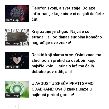
Telefon zvoni, a svet staje: Dolaze
informacije koje niste ni sanjali da ćete
čuti!
Horoskop
Kraj patnje je stigao: Najviše su
stradali, ali od danas sudbina konačno
nagrađuje ove znake!
Horoskop
Raskid koji slama srce: Ovim znacima
sledi bolan prekid sa osobom koju
najviše vole – istina o lažima će ih
Horoskop
duboko povrediti, ali ih...
U AVGUSTU SREĆA PRATI SAMO
ODABRANE: Ova 3 znaka ulaze u
najlepši period godine!
Horoskop