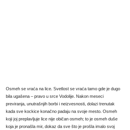
Osmeh se vraća na lice. Svetlost se vraća tamo gde je dugo
bila ugašena – pravo u srce Vodolije. Nakon meseci
previranja, unutrašnjih borbi i neizvesnosti, dolazi trenutak
kada sve kockice konačno padaju na svoje mesto. Osmeh
koji joj preplavljuje lice nije običan osmeh; to je osmeh duše
koja je pronašla mir, dokaz da sve što je prošla imalo svoj