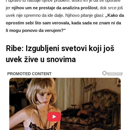
I upravo tu nastaje njihov problem: teško im je da se oporave
jer
njihov um ne prestaje da analizira prošlost
, dok srce još
uvek nije spremno da ide dalje. Njihovo pitanje glasi:
„Kako da
oprostim sebi što sam verovala, kada sada ne znam ni da
li mogu ponovo da verujem?“
Ribe: Izgubljeni svetovi koji još
uvek žive u snovima