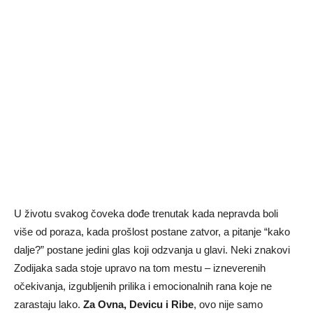
U životu svakog čoveka dođe trenutak kada nepravda boli
više od poraza, kada prošlost postane zatvor, a pitanje “kako
dalje?” postane jedini glas koji odzvanja u glavi. Neki znakovi
Zodijaka sada stoje upravo na tom mestu – izneverenih
očekivanja, izgubljenih prilika i emocionalnih rana koje ne
zarastaju lako.
Za Ovna, Devicu i Ribe
, ovo nije samo