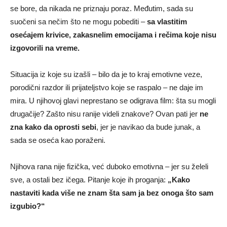
se bore, da nikada ne priznaju poraz. Međutim, sada su
suočeni sa nečim što ne mogu pobediti –
sa vlastitim
osećajem krivice, zakasnelim emocijama i rečima koje nisu
izgovorili na vreme.
Situacija iz koje su izašli – bilo da je to kraj emotivne veze,
porodični razdor ili prijateljstvo koje se raspalo – ne daje im
mira. U njihovoj glavi neprestano se odigrava film: šta su mogli
drugačije? Zašto nisu ranije videli znakove? Ovan pati jer
ne
zna kako da oprosti sebi
, jer je navikao da bude junak, a
sada se oseća kao poraženi.
Njihova rana nije fizička, već duboko emotivna – jer su želeli
sve, a ostali bez ičega. Pitanje koje ih proganja:
„Kako
nastaviti kada više ne znam šta sam ja bez onoga što sam
izgubio?“