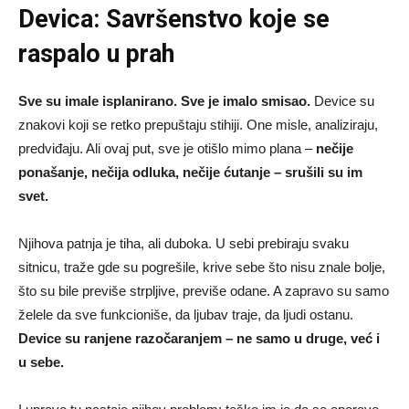
Devica: Savršenstvo koje se
raspalo u prah
Sve su imale isplanirano. Sve je imalo smisao.
Device su
znakovi koji se retko prepuštaju stihiji. One misle, analiziraju,
predviđaju. Ali ovaj put, sve je otišlo mimo plana –
nečije
ponašanje, nečija odluka, nečije ćutanje – srušili su im
svet.
Njihova patnja je tiha, ali duboka. U sebi prebiraju svaku
sitnicu, traže gde su pogrešile, krive sebe što nisu znale bolje,
što su bile previše strpljive, previše odane. A zapravo su samo
želele da sve funkcioniše, da ljubav traje, da ljudi ostanu.
Device su ranjene razočaranjem – ne samo u druge, već i
u sebe.