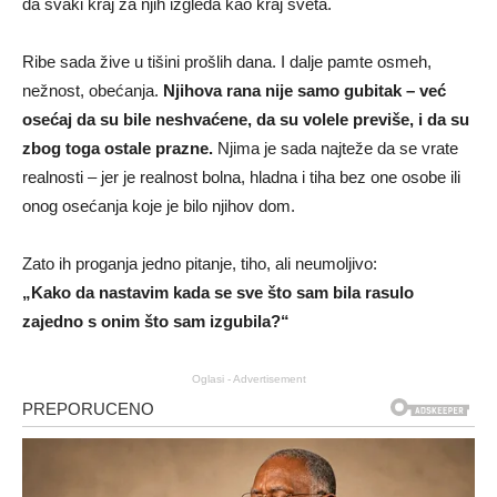
da svaki kraj za njih izgleda kao kraj sveta.
Ribe sada žive u tišini prošlih dana. I dalje pamte osmeh,
nežnost, obećanja.
Njihova rana nije samo gubitak – već
osećaj da su bile neshvaćene, da su volele previše, i da su
zbog toga ostale prazne.
Njima je sada najteže da se vrate
realnosti – jer je realnost bolna, hladna i tiha bez one osobe ili
onog osećanja koje je bilo njihov dom.
Zato ih proganja jedno pitanje, tiho, ali neumoljivo:
„Kako da nastavim kada se sve što sam bila rasulo
zajedno s onim što sam izgubila?“
Oglasi - Advertisement