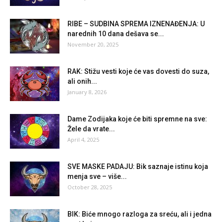
RIBE – SUDBINA SPREMA IZNENAĐENJA: U
narednih 10 dana dešava se...
November 20, 2025
RAK: Stižu vesti koje će vas dovesti do suza,
ali onih...
January 8, 2026
Dame Zodijaka koje će biti spremne na sve:
Žele da vrate...
April 4, 2025
SVE MASKE PADAJU: Bik saznaje istinu koja
menja sve – više...
October 28, 2025
BIK: Biće mnogo razloga za sreću, ali i jedna