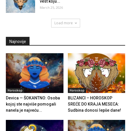
vest koju...
March 25, 2026
Load more
Najnovije
Horoskop
Horoskop
Devica — ŠOKANTNO: Osoba
BLIZANCI – HOROSKOP
kojoj ste najviše pomogali
SREĆE DO KRAJA MESECA:
nanela je najveću...
Sudbina donosi lepše dane!