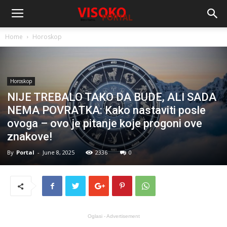
Home
Horoskop
Horoskop
NIJE TREBALO TAKO DA BUDE, ALI SADA
NEMA POVRATKA: Kako nastaviti posle
ovoga – ovo je pitanje koje progoni ove
znakove!
By
Portal
-
June 8, 2025
2336
0
Oglasi - Advertisement