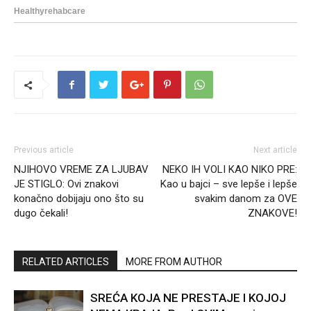
Previous article
Next article
NJIHOVO VREME ZA LJUBAV
NEKO IH VOLI KAO NIKO PRE:
JE STIGLO: Ovi znakovi
Kao u bajci – sve lepše i lepše
konačno dobijaju ono što su
svakim danom za OVE
dugo čekali!
ZNAKOVE!
RELATED ARTICLES
MORE FROM AUTHOR
SREĆA KOJA NE PRESTAJE I KOJOJ