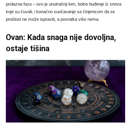
prolazna faza – ovo je unutrašnji lom, bolno buđenje iz snova
koje su čuvali, i konačno suočavanje sa činjenicom da se
prošlost ne može ispraviti, a povratka više nema.
Ovan: Kada snaga nije dovoljna,
ostaje tišina