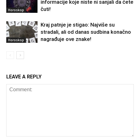
informacije koje niste ni sanjali da ćete
čuti!
Horoskop
Kraj patnje je stigao: Najviše su
stradali, ali od danas sudbina konačno
nagrađuje ove znake!
Horoskop
LEAVE A REPLY