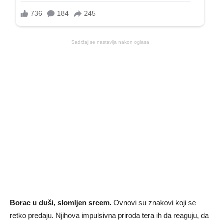
Sadržaj se nastavlja nakon oglasa
Borac u duši, slomljen srcem.
Ovnovi su znakovi koji se
retko predaju. Njihova impulsivna priroda tera ih da reaguju, da