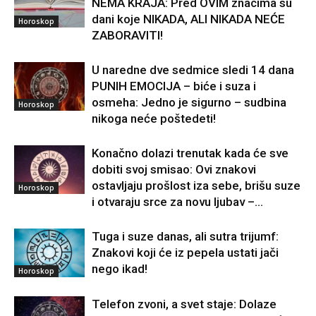
NEMA KRAJA: Pred OVIM znacima su
dani koje NIKADA, ALI NIKADA NEĆE
Horoskop
ZABORAVITI!
U naredne dve sedmice sledi 14 dana
PUNIH EMOCIJA – biće i suza i
osmeha: Jedno je sigurno – sudbina
Horoskop
nikoga neće poštedeti!
Konačno dolazi trenutak kada će sve
dobiti svoj smisao: Ovi znakovi
ostavljaju prošlost iza sebe, brišu suze
Horoskop
i otvaraju srce za novu ljubav –...
Tuga i suze danas, ali sutra trijumf:
Znakovi koji će iz pepela ustati jači
nego ikad!
Horoskop
Telefon zvoni, a svet staje: Dolaze