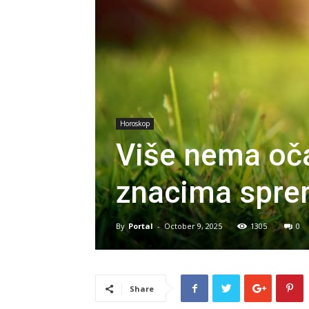
Horoskop
Više nema oča
znacima spre
By
Portal
-
October 9, 2025
1305
0
Share