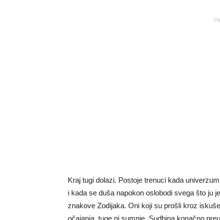
Og
Kraj tugi dolazi. Postoje trenuci kada univerzu
i kada se duša napokon oslobodi svega što ju je
znakove Zodijaka. Oni koji su prošli kroz iskuše
očajanja, tuge ni sumnje. Sudbina konačno preu