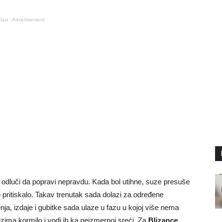
lasi - Advertisement
m odluči da popravi nepravdu. Kada bol utihne, suze presuše
 pritiskalo. Takav trenutak sada dolazi za određene
nja, izdaje i gubitke sada ulaze u fazu u kojoj više nema
zima kormilo i vodi ih ka neizmernoj sreći. Za
Blizance,