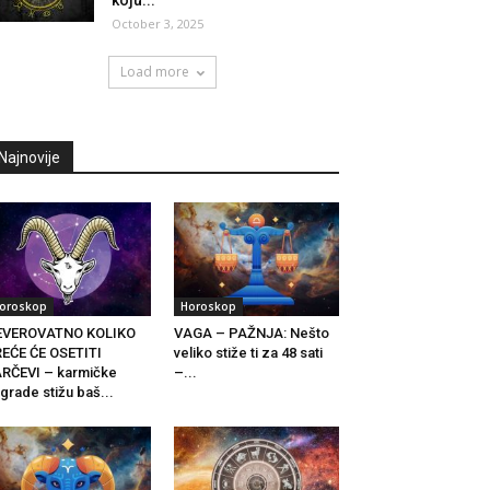
koju...
October 3, 2025
Load more
Najnovije
oroskop
Horoskop
EVEROVATNO KOLIKO
VAGA – PAŽNJA: Nešto
EĆE ĆE OSETITI
veliko stiže ti za 48 sati
RČEVI – karmičke
–...
grade stižu baš...