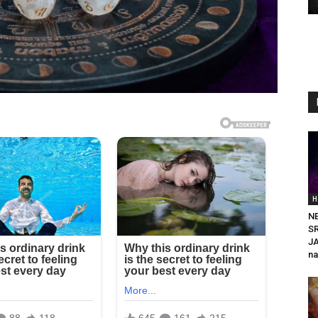
H
N
SR
JA
na