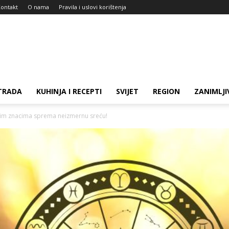
ontakt
O nama
Pravila i uslovi korištenja
TRADA
KUHINJA I RECEPTI
SVIJET
REGION
ZANIMLJI
vim znacima sprema neizmernu sreću!