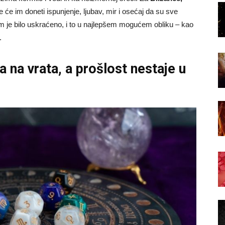
e će im doneti ispunjenje, ljubav, mir i osećaj da su sve
m je bilo uskraćeno, i to u najlepšem mogućem obliku – kao
.
na vrata, a prošlost nestaje u