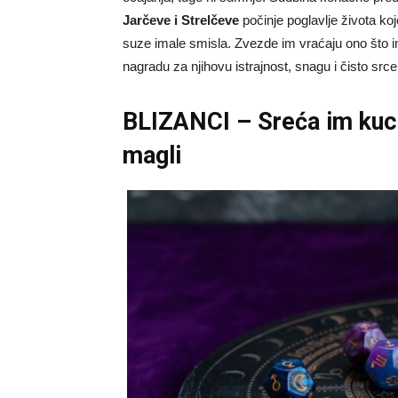
Jarčeve i Strelčeve
počinje poglavlje života koj
suze imale smisla. Zvezde im vraćaju ono što i
nagradu za njihovu istrajnost, snagu i čisto srce
BLIZANCI – Sreća im kuca 
magli