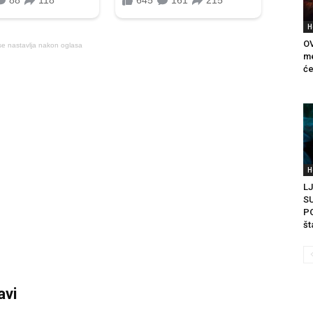
H
OV
se nastavlja nakon oglasa
me
će
H
LJ
S
PO
šta
avi