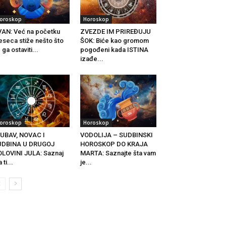
oroskop
Horoskop
AN: Već na početku
ZVEZDE IM PRIREĐUJU
seca stiže nešto što
ŠOK: Biće kao gromom
 ga ostaviti...
pogođeni kada ISTINA
izađe...
oroskop
Horoskop
UBAV, NOVAC I
VODOLIJA – SUDBINSKI
UDBINA U DRUGOJ
HOROSKOP DO KRAJA
LOVINI JULA: Saznaj
MARTA: Saznajte šta vam
 ti...
je...