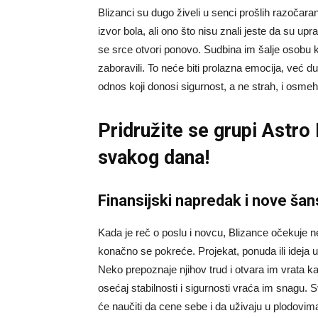
Blizanci su dugo živeli u senci prošlih razočara
izvor bola, ali ono što nisu znali jeste da su upr
se srce otvori ponovo. Sudbina im šalje osobu k
zaboravili. To neće biti prolazna emocija, već d
odnos koji donosi sigurnost, a ne strah, i osm
Pridružite se grupi
Astro
svakog dana!
Finansijski napredak i nove ša
Kada je reč o poslu i novcu, Blizance očekuje n
konačno se pokreće. Projekat, ponuda ili ideja u
Neko prepoznaje njihov trud i otvara im vrata k
osećaj stabilnosti i sigurnosti vraća im snagu. 
će naučiti da cene sebe i da uživaju u plodovim