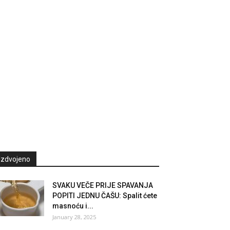
Izdvojeno
SVAKU VEČE PRIJE SPAVANJA
POPITI JEDNU ČAŠU: Spalit ćete
masnoću i...
January 28, 2025