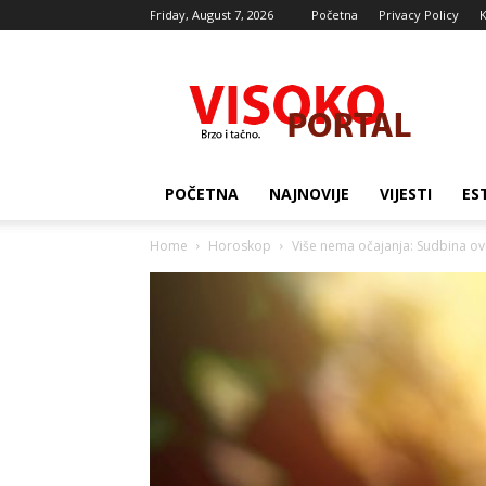
Friday, August 7, 2026
Početna
Privacy Policy
K
Visocki
portal
POČETNA
NAJNOVIJE
VIJESTI
ES
Home
Horoskop
Više nema očajanja: Sudbina o