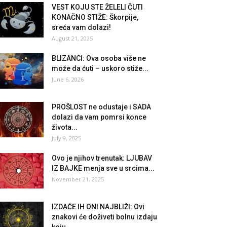
VEST KOJU STE ŽELELI ČUTI
KONAČNO STIŽE: Škorpije,
sreća vam dolazi!
August 21, 2025
BLIZANCI: Ova osoba više ne
može da ćuti – uskoro stiže...
June 6, 2026
PROŠLOST ne odustaje i SADA
dolazi da vam pomrsi konce
života...
July 9, 2025
Ovo je njihov trenutak: LJUBAV
IZ BAJKE menja sve u srcima...
November 21, 2025
IZDAĆE IH ONI NAJBLIŽI: Ovi
znakovi će doživeti bolnu izdaju