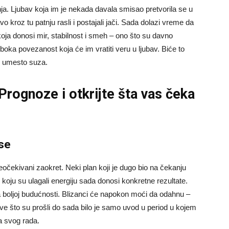
nja. Ljubav koja im je nekada davala smisao pretvorila se u
avo kroz tu patnju rasli i postajali jači. Sada dolazi vreme da
oja donosi mir, stabilnost i smeh – ono što su davno
uboka povezanost koja će im vratiti veru u ljubav. Biće to
eh umesto suza.
 Prognoze
i otkrijte šta vas čeka
nse
eočekivani zaokret. Neki plan koji je dugo bio na čekanju
 koju su ulagali energiju sada donosi konkretne rezultate.
a boljoj budućnosti. Blizanci će napokon moći da odahnu –
Sve što su prošli do sada bilo je samo uvod u period u kojem
a svog rada.