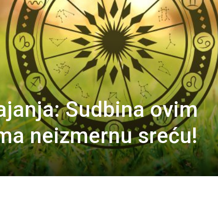
janja: Sudbina ovim
ma neizmernu sreću!