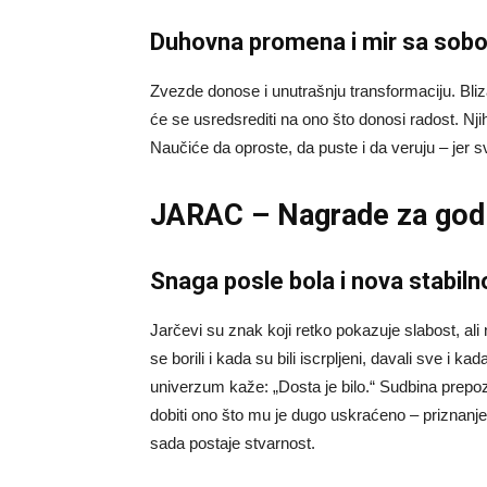
Duhovna promena i mir sa sob
Zvezde donose i unutrašnju transformaciju. Bli
će se usredsrediti na ono što donosi radost. Nji
Naučiće da oproste, da puste i da veruju – jer s
JARAC – Nagrade za godi
Snaga posle bola i nova stabiln
Jarčevi su znak koji retko pokazuje slabost, ali 
se borili i kada su bili iscrpljeni, davali sve i 
univerzum kaže: „Dosta je bilo.“ Sudbina prepozn
dobiti ono što mu je dugo uskraćeno – priznanje
sada postaje stvarnost.