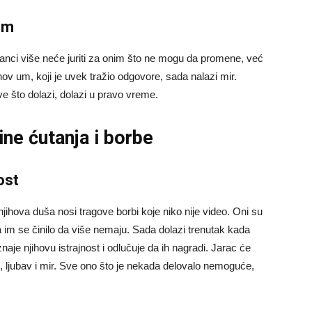
om
zanci više neće juriti za onim što ne mogu da promene, već
hov um, koji je uvek tražio odgovore, sada nalazi mir.
ve što dolazi, dolazi u pravo vreme.
ne ćutanja i borbe
ost
njihova duša nosi tragove borbi koje niko nije video. Oni su
kada im se činilo da više nemaju. Sada dolazi trenutak kada
aje njihovu istrajnost i odlučuje da ih nagradi. Jarac će
, ljubav i mir. Sve ono što je nekada delovalo nemoguće,