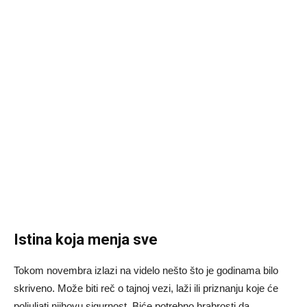
Istina koja menja sve
Tokom novembra izlazi na videlo nešto što je godinama bilo
skriveno. Može biti reč o tajnoj vezi, laži ili priznanju koje će
poljuljati njihovu sigurnost. Biće potrebno hrabrosti da