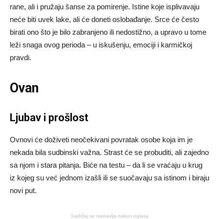
rane, ali i pružaju šanse za pomirenje. Istine koje isplivavaju
neće biti uvek lake, ali će doneti oslobađanje. Srce će često
birati ono što je bilo zabranjeno ili nedostižno, a upravo u tome
leži snaga ovog perioda – u iskušenju, emociji i karmičkoj
pravdi.
Ovan
Ljubav i prošlost
Ovnovi će doživeti neočekivani povratak osobe koja im je
nekada bila sudbinski važna. Strast će se probuditi, ali zajedno
sa njom i stara pitanja. Biće na testu – da li se vraćaju u krug
iz kojeg su već jednom izašli ili se suočavaju sa istinom i biraju
novi put.
Sadržaj se nastavlja nakon oglasa