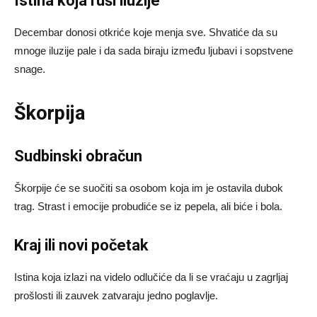
Istina koja ruši iluzije
Decembar donosi otkriće koje menja sve. Shvatiće da su
mnoge iluzije pale i da sada biraju između ljubavi i sopstvene
snage.
Škorpija
Sudbinski obračun
Škorpije će se suočiti sa osobom koja im je ostavila dubok
trag. Strast i emocije probudiće se iz pepela, ali biće i bola.
Kraj ili novi početak
Istina koja izlazi na videlo odlučiće da li se vraćaju u zagrljaj
prošlosti ili zauvek zatvaraju jedno poglavlje.