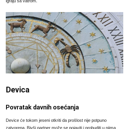
igraju sa vatrom.
Devica
Povratak davnih osećanja
Device će tokom jeseni otkriti da prošlost nije potpuno
zatvorena. Bivši partner može se pojaviti i probuditi u njima