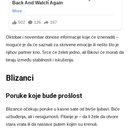
Oktobar i novembar donose informacije koje će iznenaditi –
moguće je da će saznati za skrivene emocije ili nešto što je
njihov partner krio. Srce će želeti jedno, ali Bikovi će morati da
biraju između stabilnosti i iskušenja.
Blizanci
Poruke koje bude prošlost
Blizance očekuju poruke u kasne sate od bivše ljubavi. Biće
uzbuđenja, ali i nesigurnosti. Pitanje je – da li žele da otvore
stara vrata ili da nastave putem kojim su krenuli.