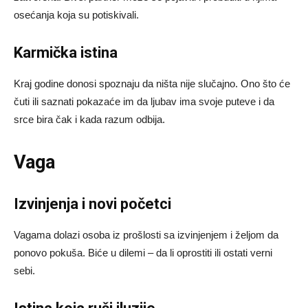
osećanja koja su potiskivali.
Karmička istina
Kraj godine donosi spoznaju da ništa nije slučajno. Ono što će
čuti ili saznati pokazaće im da ljubav ima svoje puteve i da
srce bira čak i kada razum odbija.
Vaga
Izvinjenja i novi početci
Vagama dolazi osoba iz prošlosti sa izvinjenjem i željom da
ponovo pokuša. Biće u dilemi – da li oprostiti ili ostati verni
sebi.