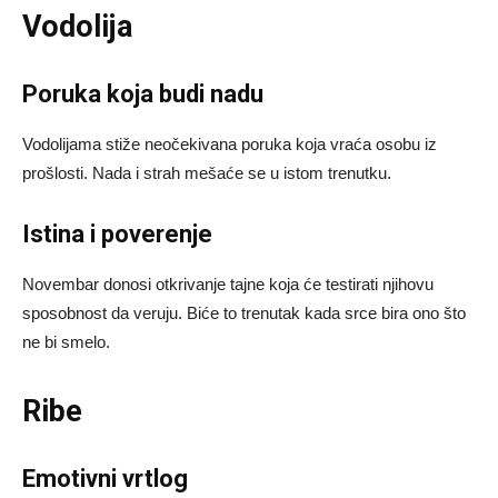
Vodolija
Poruka koja budi nadu
Vodolijama stiže neočekivana poruka koja vraća osobu iz
prošlosti. Nada i strah mešaće se u istom trenutku.
Istina i poverenje
Novembar donosi otkrivanje tajne koja će testirati njihovu
sposobnost da veruju. Biće to trenutak kada srce bira ono što
ne bi smelo.
Ribe
Emotivni vrtlog