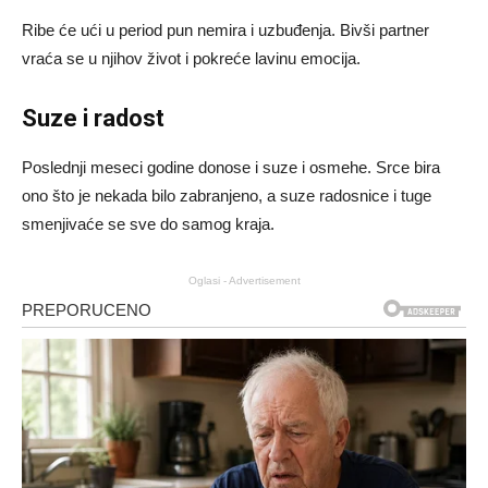
Ribe će ući u period pun nemira i uzbuđenja. Bivši partner
vraća se u njihov život i pokreće lavinu emocija.
Suze i radost
Poslednji meseci godine donose i suze i osmehe. Srce bira
ono što je nekada bilo zabranjeno, a suze radosnice i tuge
smenjivaće se sve do samog kraja.
Oglasi - Advertisement