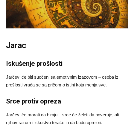
Jarac
Iskušenje prošlosti
Jarčevi će biti suočeni sa emotivnim izazovom – osoba iz
prošlosti vraća se sa pričom o istini koja menja sve.
Srce protiv opreza
Jarčevi će morati da biraju – srce će želeti da poveruje, ali
njihov razum i iskustvo teraće ih da budu oprezni.