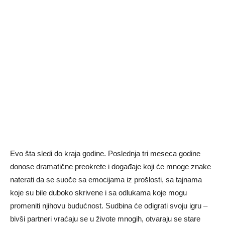
Evo šta sledi do kraja godine. Poslednja tri meseca godine
donose dramatične preokrete i događaje koji će mnoge znake
naterati da se suoče sa emocijama iz prošlosti, sa tajnama
koje su bile duboko skrivene i sa odlukama koje mogu
promeniti njihovu budućnost. Sudbina će odigrati svoju igru –
bivši partneri vraćaju se u živote mnogih, otvaraju se stare