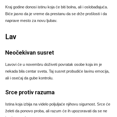
Kraj godine donosi istinu koja će biti bolna, ali i oslobađajuća.
Biće jasno da je vreme da prestanu da se drže prošlosti i da
naprave mesto za novu ljubav.
Lav
Neočekivan susret
Lavovi će u novembru doživeti povratak osobe koja im je
nekada bila centar sveta. Taj susret probudiće lavinu emocija,
ali i osećaj da gube kontrolu.
Srce protiv razuma
Istina koja izbija na videlo poljuljaće njihovu sigurnost. Srce će
želeti da ponovo proba, ali razum će ih upozoravati da se ne