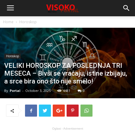
Home
Horoskop
Horoskop
VELIKI HOROSKOP ZA POSLEDNJA TRI
MESECA – Bivši se vraćaju, istine izbijaju,
a srce bira ono što nije smelo!
By
Portal
-
October 3, 2025
4481
0
Oglasi - Advertisement