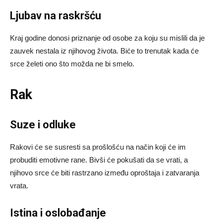
Ljubav na raskršću
Kraj godine donosi priznanje od osobe za koju su mislili da je
zauvek nestala iz njihovog života. Biće to trenutak kada će
srce želeti ono što možda ne bi smelo.
Rak
Suze i odluke
Rakovi će se susresti sa prošlošću na način koji će im
probuditi emotivne rane. Bivši će pokušati da se vrati, a
njihovo srce će biti rastrzano između oproštaja i zatvaranja
vrata.
Istina i oslobađanje