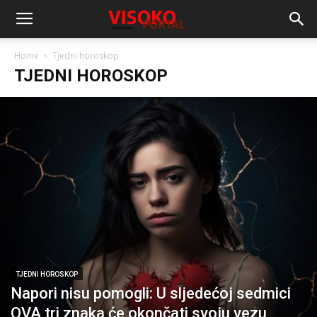
Home
Tjedni horoskop
TJEDNI HOROSKOP
TJEDNI HOROSKOP
Napori nisu pomogli: U sljedećoj sedmici
OVA tri znaka će okončati svoju vezu