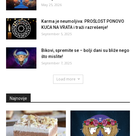
May 25, 2026
Karma je neumoljiva: PROŠLOST PONOVO
KUCA NA VRATA i traži razrešenje!
September 5, 2025
Bikovi, spremite se – bolji dani su bliže nego
što mislite!
September 7, 2025
Load more
Najnovije