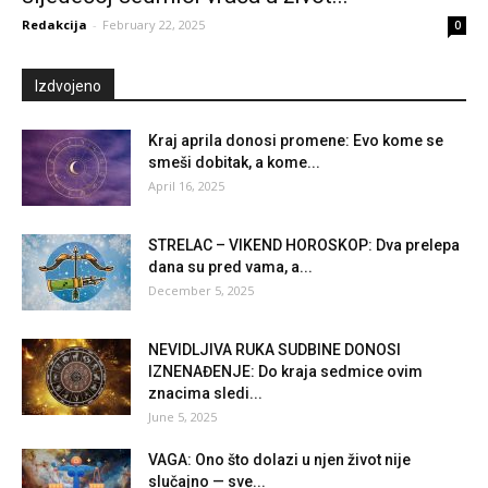
Redakcija
-
February 22, 2025
0
Izdvojeno
Kraj aprila donosi promene: Evo kome se
smeši dobitak, a kome...
April 16, 2025
STRELAC – VIKEND HOROSKOP: Dva prelepa
dana su pred vama, a...
December 5, 2025
NEVIDLJIVA RUKA SUDBINE DONOSI
IZNENAĐENJE: Do kraja sedmice ovim
znacima sledi...
June 5, 2025
VAGA: Ono što dolazi u njen život nije
slučajno — sve...