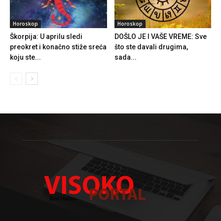
Horoskop
Horoskop
Škorpija: U aprilu sledi
DOŠLO JE I VAŠE VREME: Sve
preokret i konačno stiže sreća
što ste davali drugima,
koju ste...
sada...