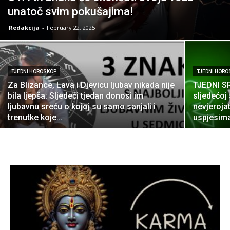
unatoč svim pokušajima!
Redakcija
-
February 22, 2025
TJEDNI HOROSKOP
TJEDNI HORO
Za Blizance, Lava i Djevicu ljubav nikada nije
TJEDNI SR
bila ljepša: Sljedeći tjedan donosi im
sljedećoj 
ljubavnu sreću o kojoj su samo sanjali i
nevjeroja
trenutke koje...
uspjesima