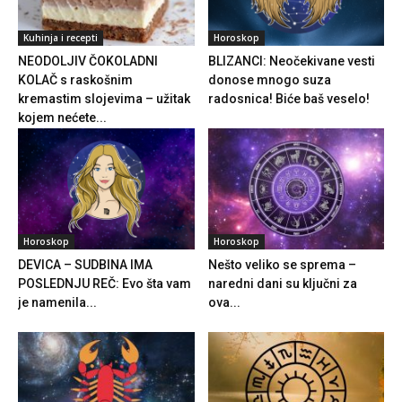
Kuhinja i recepti
Horoskop
NEODOLJIV ČOKOLADNI
BLIZANCI: Neočekivane vesti
KOLAČ s raskošnim
donose mnogo suza
kremastim slojevima – užitak
radosnica! Biće baš veselo!
kojem nećete...
Horoskop
Horoskop
DEVICA – SUDBINA IMA
Nešto veliko se sprema –
POSLEDNJU REČ: Evo šta vam
naredni dani su ključni za
je namenila...
ova...