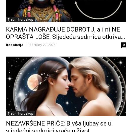
Tjedni horoskop
KARMA NAGRAĐUJE DOBROTU, ali ni NE
OPRAŠTA LOŠE: Sljedeća sedmica otkriva...
Redakcija
-
February 22, 2025
0
Tjedni horoskop
NEZAVRŠENE PRIČE: Bivša ljubav se u
sljedećoj sedmici vraća u život...