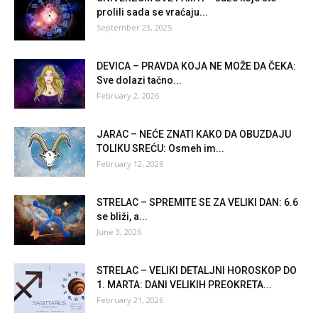
prolili sada se vraćaju...
September 23, 2025
DEVICA – PRAVDA KOJA NE MOŽE DA ČEKA:
Sve dolazi tačno...
February 2, 2026
JARAC – NEĆE ZNATI KAKO DA OBUZDAJU
TOLIKU SREĆU: Osmeh im...
February 12, 2026
STRELAC – SPREMITE SE ZA VELIKI DAN: 6.6
se bliži, a...
June 3, 2026
STRELAC – VELIKI DETALJNI HOROSKOP DO
1. MARTA: DANI VELIKIH PREOKRETA...
February 21, 2026