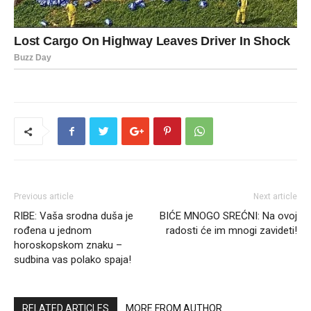
Previous article
Next article
RIBE: Vaša srodna duša je
BIĆE MNOGO SREĆNI: Na ovoj
rođena u jednom
radosti će im mnogi zavideti!
horoskopskom znaku –
sudbina vas polako spaja!
RELATED ARTICLES
MORE FROM AUTHOR