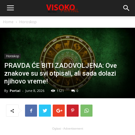
Home
Horoskop
Horoskop
PRAVDA ĆE BITI ZADOVOLJENA: Ove
znakove su svi otpisali, ali sada dolazi
njihovo vreme!
By
Portal
-
June 8, 2026
1121
0
Oglasi - Advertisement