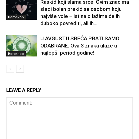
Raskid koji slama srce: Ovim znacima
sledi bolan prekid sa osobom koju
najviše vole – istina o lažima će ih
Horoskop
duboko povrediti, ali ih...
U AVGUSTU SREĆA PRATI SAMO
ODABRANE: Ova 3 znaka ulaze u
najlepši period godine!
Horoskop
LEAVE A REPLY