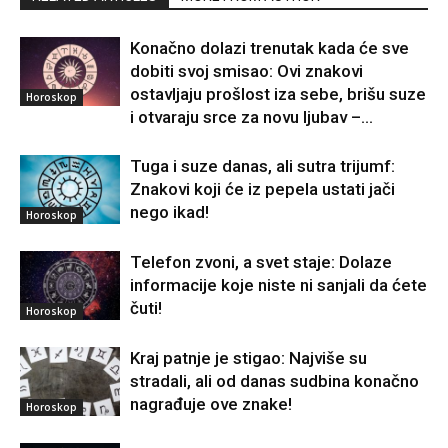
Konačno dolazi trenutak kada će sve
dobiti svoj smisao: Ovi znakovi
ostavljaju prošlost iza sebe, brišu suze
Horoskop
i otvaraju srce za novu ljubav –...
Tuga i suze danas, ali sutra trijumf:
Znakovi koji će iz pepela ustati jači
nego ikad!
Horoskop
Telefon zvoni, a svet staje: Dolaze
informacije koje niste ni sanjali da ćete
čuti!
Horoskop
Kraj patnje je stigao: Najviše su
stradali, ali od danas sudbina konačno
nagrađuje ove znake!
Horoskop