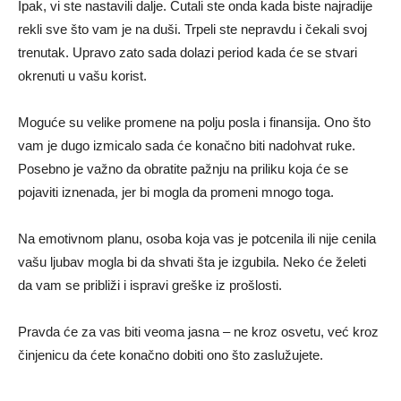
Ipak, vi ste nastavili dalje. Ćutali ste onda kada biste najradije
rekli sve što vam je na duši. Trpeli ste nepravdu i čekali svoj
trenutak. Upravo zato sada dolazi period kada će se stvari
okrenuti u vašu korist.
Moguće su velike promene na polju posla i finansija. Ono što
vam je dugo izmicalo sada će konačno biti nadohvat ruke.
Posebno je važno da obratite pažnju na priliku koja će se
pojaviti iznenada, jer bi mogla da promeni mnogo toga.
Na emotivnom planu, osoba koja vas je potcenila ili nije cenila
vašu ljubav mogla bi da shvati šta je izgubila. Neko će želeti
da vam se približi i ispravi greške iz prošlosti.
Pravda će za vas biti veoma jasna – ne kroz osvetu, već kroz
činjenicu da ćete konačno dobiti ono što zaslužujete.