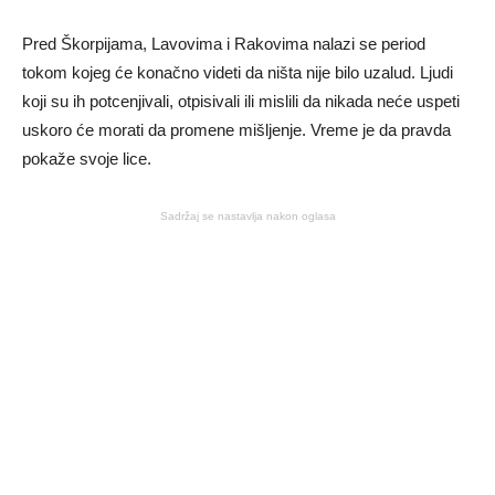
Pred Škorpijama, Lavovima i Rakovima nalazi se period
tokom kojeg će konačno videti da ništa nije bilo uzalud. Ljudi
koji su ih potcenjivali, otpisivali ili mislili da nikada neće uspeti
uskoro će morati da promene mišljenje. Vreme je da pravda
pokaže svoje lice.
Sadržaj se nastavlja nakon oglasa