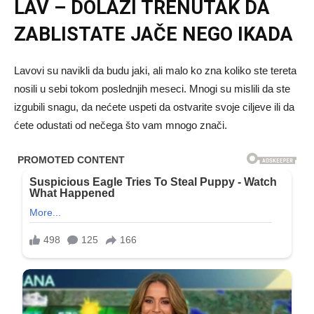
LAV – DOLAZI TRENUTAK DA
ZABLISTATE JAČE NEGO IKADA
Lavovi su navikli da budu jaki, ali malo ko zna koliko ste tereta
nosili u sebi tokom poslednjih meseci. Mnogi su mislili da ste
izgubili snagu, da nećete uspeti da ostvarite svoje ciljeve ili da
ćete odustati od nečega što vam mnogo znači.