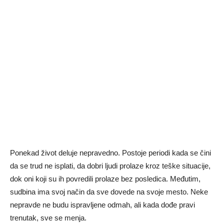
Ponekad život deluje nepravedno. Postoje periodi kada se čini
da se trud ne isplati, da dobri ljudi prolaze kroz teške situacije,
dok oni koji su ih povredili prolaze bez posledica. Međutim,
sudbina ima svoj način da sve dovede na svoje mesto. Neke
nepravde ne budu ispravljene odmah, ali kada dođe pravi
trenutak, sve se menja.