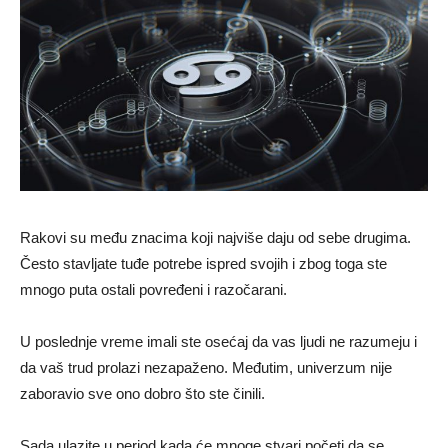
Rakovi su među znacima koji najviše daju od sebe drugima.
Često stavljate tuđe potrebe ispred svojih i zbog toga ste
mnogo puta ostali povređeni i razočarani.
U poslednje vreme imali ste osećaj da vas ljudi ne razumeju i
da vaš trud prolazi nezapaženo. Međutim, univerzum nije
zaboravio sve ono dobro što ste činili.
Sada ulazite u period kada će mnoge stvari početi da se