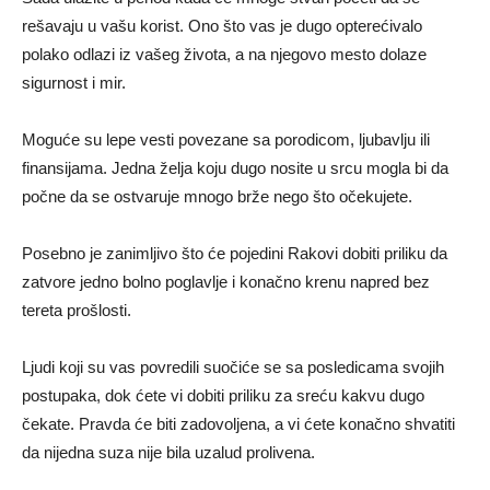
rešavaju u vašu korist. Ono što vas je dugo opterećivalo
polako odlazi iz vašeg života, a na njegovo mesto dolaze
sigurnost i mir.
Moguće su lepe vesti povezane sa porodicom, ljubavlju ili
finansijama. Jedna želja koju dugo nosite u srcu mogla bi da
počne da se ostvaruje mnogo brže nego što očekujete.
Posebno je zanimljivo što će pojedini Rakovi dobiti priliku da
zatvore jedno bolno poglavlje i konačno krenu napred bez
tereta prošlosti.
Ljudi koji su vas povredili suočiće se sa posledicama svojih
postupaka, dok ćete vi dobiti priliku za sreću kakvu dugo
čekate. Pravda će biti zadovoljena, a vi ćete konačno shvatiti
da nijedna suza nije bila uzalud prolivena.