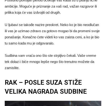
Posebno povoljan period očekuje vas kada su u pitanju lične
ambicije. Moguće je priznanje za vaš rad, važan razgovor ili
prilika koja će vas izdvojiti od drugih.
U ljubavi se takođe nazire preokret. Neko ko je bio neodlučan
ili vas je uzimao zdravo za gotovo mogao bi da promeni svoje
ponašanje. Konačno ćete videti ko vas zaista ceni, a ko je bio
tu samo kada mu je odgovaralo.
Sudbina vam vraća ono što ste strpljivo čekali. Vaše vreme
tek dolazi i biće mnogo lepše nego što trenutno možete da
zamislite.
RAK – POSLE SUZA STIŽE
VELIKA NAGRADA SUDBINE