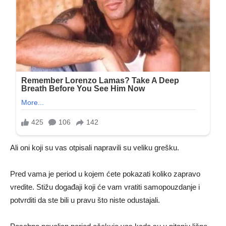
Ali oni koji su vas otpisali napravili su veliku grešku.
Pred vama je period u kojem ćete pokazati koliko zapravo
vredite. Stižu događaji koji će vam vratiti samopouzdanje i
potvrditi da ste bili u pravu što niste odustajali.