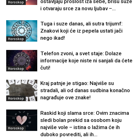
ostavljaju prošlost iza sebe, brišu suze
Horoskop
i otvaraju srce za novu ljubav –...
Tuga i suze danas, ali sutra trijumf:
Znakovi koji će iz pepela ustati jači
nego ikad!
Horoskop
Telefon zvoni, a svet staje: Dolaze
informacije koje niste ni sanjali da ćete
čuti!
Horoskop
Kraj patnje je stigao: Najviše su
stradali, ali od danas sudbina konačno
nagrađuje ove znake!
Horoskop
Raskid koji slama srce: Ovim znacima
sledi bolan prekid sa osobom koju
najviše vole – istina o lažima će ih
Horoskop
duboko povrediti, ali ih...