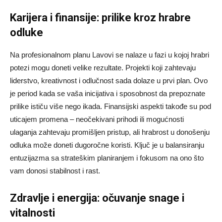
Karijera i finansije: prilike kroz hrabre
odluke
Na profesionalnom planu Lavovi se nalaze u fazi u kojoj hrabri
potezi mogu doneti velike rezultate. Projekti koji zahtevaju
liderstvo, kreativnost i odlučnost sada dolaze u prvi plan. Ovo
je period kada se vaša inicijativa i sposobnost da prepoznate
prilike ističu više nego ikada. Finansijski aspekti takođe su pod
uticajem promena – neočekivani prihodi ili mogućnosti
ulaganja zahtevaju promišljen pristup, ali hrabrost u donošenju
odluka može doneti dugoročne koristi. Ključ je u balansiranju
entuzijazma sa strateškim planiranjem i fokusom na ono što
vam donosi stabilnost i rast.
Zdravlje i energija: očuvanje snage i
vitalnosti