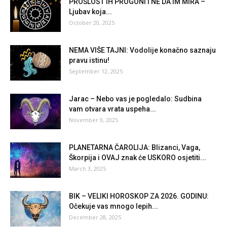
PROŠLOST IH PROGONI I NE DA IM MIRA –
Ljubav koja...
October 20, 2025
NEMA VIŠE TAJNI: Vodolije konačno saznaju
pravu istinu!
September 12, 2025
Jarac – Nebo vas je pogledalo: Sudbina
vam otvara vrata uspeha...
November 9, 2025
PLANETARNA ČAROLIJA: Blizanci, Vaga,
Škorpija i OVAJ znak će USKORO osjetiti...
March 3, 2025
BIK – VELIKI HOROSKOP ZA 2026. GODINU:
Očekuje vas mnogo lepih...
December 28, 2025