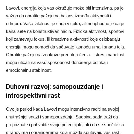
Lavovi, energija koja vas okružuje može biti intenzivna, pa je
važno da obratite pažnju na balans između aktivnosti i
odmora. Vaša vitalnost je sada visoka, ali neophodno je da je
kanališete na konstruktivan način. Fizička aktivnost, sportovi
koji zahtevaju fokus, ili kreativne aktivnosti koje oslobađaju
energiju mogu pomoći da sačuvate jasnoću uma i snagu tela.
Obratite pažnju na znakove preopterećenja – stres i napetost
mogu uticati na vašu sposobnost donošenja odluka i
emocionalnu stabilnost.
Duhovni razvoj: samopouzdanje i
introspektivni rast
Ovo je period kada Lavovi mogu intenzivno raditi na svojoj
unutrašnjoj snazi i samopouzdanju. Sudbina sada traži da
prepoznate i prihvatite svoje potencijale, ali i da se suočite sa
strahovima i ograničenjima koja možda sputavaju vaš rast.