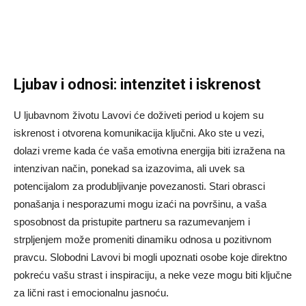
Ljubav i odnosi: intenzitet i iskrenost
U ljubavnom životu Lavovi će doživeti period u kojem su
iskrenost i otvorena komunikacija ključni. Ako ste u vezi,
dolazi vreme kada će vaša emotivna energija biti izražena na
intenzivan način, ponekad sa izazovima, ali uvek sa
potencijalom za produbljivanje povezanosti. Stari obrasci
ponašanja i nesporazumi mogu izaći na površinu, a vaša
sposobnost da pristupite partneru sa razumevanjem i
strpljenjem može promeniti dinamiku odnosa u pozitivnom
pravcu. Slobodni Lavovi bi mogli upoznati osobe koje direktno
pokreću vašu strast i inspiraciju, a neke veze mogu biti ključne
za lični rast i emocionalnu jasnoću.