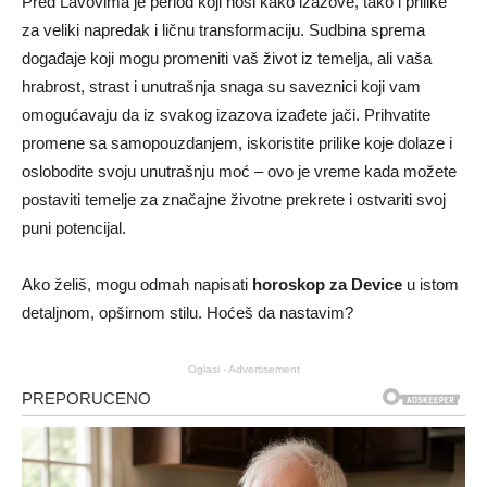
Pred Lavovima je period koji nosi kako izazove, tako i prilike
za veliki napredak i ličnu transformaciju. Sudbina sprema
događaje koji mogu promeniti vaš život iz temelja, ali vaša
hrabrost, strast i unutrašnja snaga su saveznici koji vam
omogućavaju da iz svakog izazova izađete jači. Prihvatite
promene sa samopouzdanjem, iskoristite prilike koje dolaze i
oslobodite svoju unutrašnju moć – ovo je vreme kada možete
postaviti temelje za značajne životne prekrete i ostvariti svoj
puni potencijal.
Ako želiš, mogu odmah napisati
horoskop za Device
u istom
detaljnom, opširnom stilu. Hoćeš da nastavim?
Oglasi - Advertisement