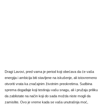
Dragi Lavovi, pred vama je period koji obećava da će vaša
energija i ambicija biti stavljene na iskušenje, ali istovremeno
otvoriti vrata ka značajnim životnim preokretima. Sudbina
sprema događaje koji testiraju vašu snagu, ali i pružaju priliku
da zablistate na način koji do sada možda niste mogli da
zamislite. Ovo je vreme kada se vaša unutrašnja moć,