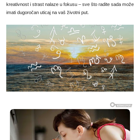
kreativnost i strast nalaze u fokusu – sve što radite sada može
imati dugoročan uticaj na vaš životni put.