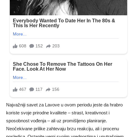
Najvažniji savet za Lavove u ovom periodu jeste da hrabro
koriste svoje prirodne kvalitete – strast, kreativnost i
sposobnost vođenja – ali uz promišljeno planiranje.
Neočekivane prilike zahtevaju brzu reakciju, ali i procenu
posledica. Ostanite verni svojim vrednostima i unutrašnjem