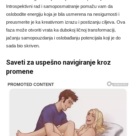
Introspektivni rad i samoposmatranje pomažu vam da
oslobodite energiju koja je bila usmerena na nesigurnosti i
preusmerite je ka kreativnom izrazu i postizanju ciljeva. Ova
faza može otvoriti vrata ka dubokoj ličnoj transformaciji,
jačanju samopouzdanja i oslobađanju potencijala koji je do
sada bio skriven.
Saveti za uspešno navigiranje kroz
promene