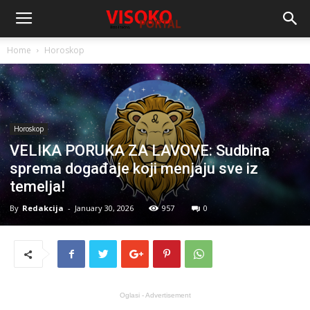
Home
Horoskop
Horoskop
VELIKA PORUKA ZA LAVOVE: Sudbina
sprema događaje koji menjaju sve iz
temelja!
By
Redakcija
-
January 30, 2026
957
0
Oglasi - Advertisement