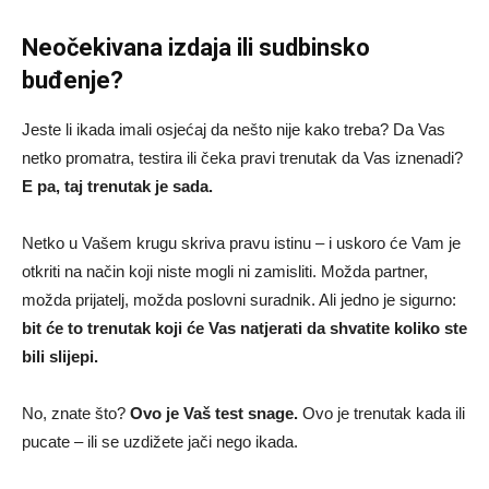
Neočekivana izdaja ili sudbinsko
buđenje?
Jeste li ikada imali osjećaj da nešto nije kako treba? Da Vas
netko promatra, testira ili čeka pravi trenutak da Vas iznenadi?
E pa, taj trenutak je sada.
Netko u Vašem krugu skriva pravu istinu – i uskoro će Vam je
otkriti na način koji niste mogli ni zamisliti. Možda partner,
možda prijatelj, možda poslovni suradnik. Ali jedno je sigurno:
bit će to trenutak koji će Vas natjerati da shvatite koliko ste
bili slijepi.
No, znate što?
Ovo je Vaš test snage.
Ovo je trenutak kada ili
pucate – ili se uzdižete jači nego ikada.