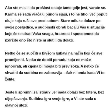
Ako ste mislili da prošlost ostaje tamo gdje jest, varate se.
Karma se sada vraća u punom sjaju, i to ne tiho, već poput
oluje koja ruši sve pred sobom. Stare odluke dolaze po
svoje posljedice, a sudbinski obrati bacaju Vas u situacije
koje će testirati Vašu snagu, hrabrost i sposobnost da
izdržite ono što niste ni slutili da dolazi.
Netko će se suočiti s bivšom ljubavi na način koji će sve
promijeniti. Netko će dobiti ponudu koju ne može
ignorirati, ali cijena bi mogla biti previsoka. A netko će
shvatiti da sudbina ne zaboravlja – čak ni onda kada Vi to
želite.
Jeste li spremni za istinu? Jer sada dolazi bez filtera, bez
uljepšavanja. Sudbina igra svoje igre, a Vi ste sada u
glavnoj ulozi.