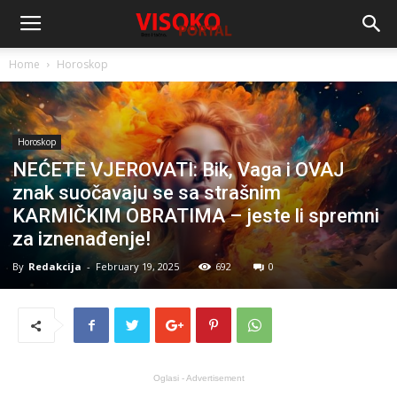
Home
Horoskop
Horoskop
NEĆETE VJEROVATI: Bik, Vaga i OVAJ
znak suočavaju se sa strašnim
KARMIČKIM OBRATIMA – jeste li spremni
za iznenađenje!
By
Redakcija
-
February 19, 2025
692
0
Oglasi - Advertisement