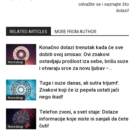
odvažite se i saznajte što
dolazi!
RELATED ARTICLES
MORE FROM AUTHOR
Konačno dolazi trenutak kada će sve
dobiti svoj smisao: Ovi znakovi
ostavljaju prošlost iza sebe, brišu suze
Horoskop
i otvaraju srce za novu ljubav –...
Tuga i suze danas, ali sutra trijumf:
Znakovi koji će iz pepela ustati jači
nego ikad!
Horoskop
Telefon zvoni, a svet staje: Dolaze
informacije koje niste ni sanjali da ćete
čuti!
Horoskop