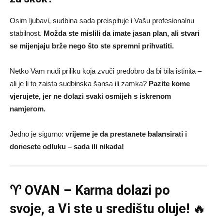
Osim ljubavi, sudbina sada preispituje i Vašu profesionalnu
stabilnost.
Možda ste mislili da imate jasan plan, ali stvari
se mijenjaju brže nego što ste spremni prihvatiti.
Netko Vam nudi priliku koja zvuči predobro da bi bila istinita –
ali je li to zaista sudbinska šansa ili zamka?
Pazite kome
vjerujete, jer ne dolazi svaki osmijeh s iskrenom
namjerom.
Jedno je sigurno:
vrijeme je da prestanete balansirati i
donesete odluku – sada ili nikada!
♈ OVAN – Karma dolazi po
svoje, a Vi ste u središtu oluje!
🔥