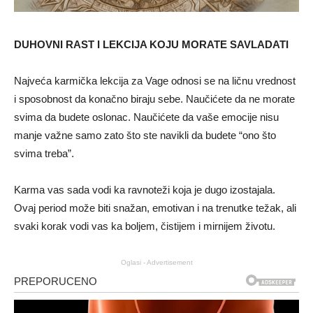
DUHOVNI RAST I LEKCIJA KOJU MORATE SAVLADATI
Najveća karmička lekcija za Vage odnosi se na ličnu vrednost
i sposobnost da konačno biraju sebe. Naučićete da ne morate
svima da budete oslonac. Naučićete da vaše emocije nisu
manje važne samo zato što ste navikli da budete “ono što
svima treba”.
Karma vas sada vodi ka ravnoteži koja je dugo izostajala.
Ovaj period može biti snažan, emotivan i na trenutke težak, ali
svaki korak vodi vas ka boljem, čistijem i mirnijem životu.
Oglasi - Advertisement