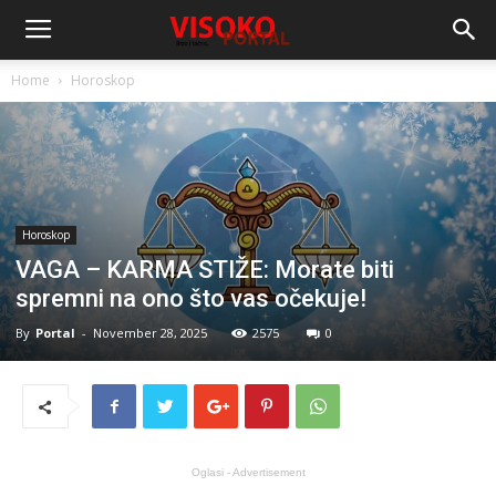
Home
Horoskop
Horoskop
VAGA – KARMA STIŽE: Morate biti
spremni na ono što vas očekuje!
By
Portal
-
November 28, 2025
2575
0
Oglasi - Advertisement