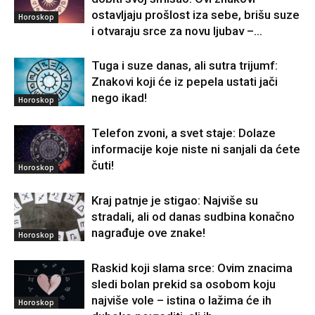
ostavljaju prošlost iza sebe, brišu suze
Horoskop
i otvaraju srce za novu ljubav –...
Tuga i suze danas, ali sutra trijumf:
Znakovi koji će iz pepela ustati jači
nego ikad!
Horoskop
Telefon zvoni, a svet staje: Dolaze
informacije koje niste ni sanjali da ćete
čuti!
Horoskop
Kraj patnje je stigao: Najviše su
stradali, ali od danas sudbina konačno
nagrađuje ove znake!
Horoskop
Raskid koji slama srce: Ovim znacima
sledi bolan prekid sa osobom koju
najviše vole – istina o lažima će ih
Horoskop