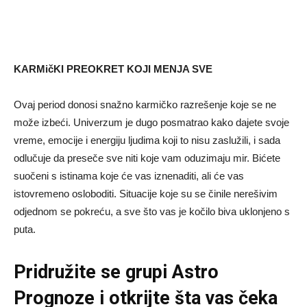
KARMičKI PREOKRET KOJI MENJA SVE
Ovaj period donosi snažno karmičko razrešenje koje se ne
može izbeći. Univerzum je dugo posmatrao kako dajete svoje
vreme, emocije i energiju ljudima koji to nisu zaslužili, i sada
odlučuje da preseče sve niti koje vam oduzimaju mir. Bićete
suočeni s istinama koje će vas iznenaditi, ali će vas
istovremeno osloboditi. Situacije koje su se činile nerešivim
odjednom se pokreću, a sve što vas je kočilo biva uklonjeno s
puta.
Pridružite se grupi
Astro
Prognoze
i otkrijte šta vas čeka