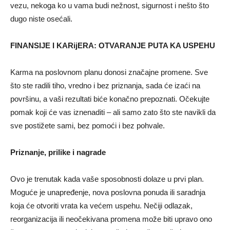
vezu, nekoga ko u vama budi nežnost, sigurnost i nešto što
dugo niste osećali.
FINANSIJE I KARijERA: OTVARANJE PUTA KA USPEHU
Karma na poslovnom planu donosi značajne promene. Sve
što ste radili tiho, vredno i bez priznanja, sada će izaći na
površinu, a vaši rezultati biće konačno prepoznati. Očekujte
pomak koji će vas iznenaditi – ali samo zato što ste navikli da
sve postižete sami, bez pomoći i bez pohvale.
Priznanje, prilike i nagrade
Ovo je trenutak kada vaše sposobnosti dolaze u prvi plan.
Moguće je unapređenje, nova poslovna ponuda ili saradnja
koja će otvoriti vrata ka većem uspehu. Nečiji odlazak,
reorganizacija ili neočekivana promena može biti upravo ono