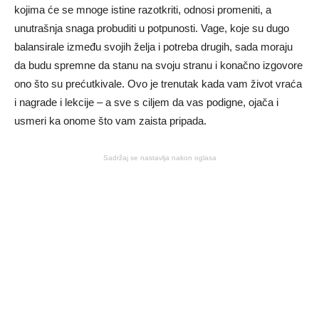
kojima će se mnoge istine razotkriti, odnosi promeniti, a
unutrašnja snaga probuditi u potpunosti. Vage, koje su dugo
balansirale između svojih želja i potreba drugih, sada moraju
da budu spremne da stanu na svoju stranu i konačno izgovore
ono što su prećutkivale. Ovo je trenutak kada vam život vraća
i nagrade i lekcije – a sve s ciljem da vas podigne, ojača i
usmeri ka onome što vam zaista pripada.
Sadržaj se nastavlja nakon oglasa