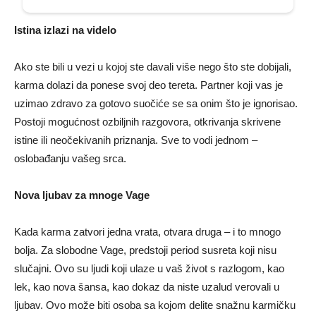
Istina izlazi na videlo
Ako ste bili u vezi u kojoj ste davali više nego što ste dobijali,
karma dolazi da ponese svoj deo tereta. Partner koji vas je
uzimao zdravo za gotovo suočiće se sa onim što je ignorisao.
Postoji mogućnost ozbiljnih razgovora, otkrivanja skrivene
istine ili neočekivanih priznanja. Sve to vodi jednom –
oslobađanju vašeg srca.
Nova ljubav za mnoge Vage
Kada karma zatvori jedna vrata, otvara druga – i to mnogo
bolja. Za slobodne Vage, predstoji period susreta koji nisu
slučajni. Ovo su ljudi koji ulaze u vaš život s razlogom, kao
lek, kao nova šansa, kao dokaz da niste uzalud verovali u
ljubav. Ovo može biti osoba sa kojom delite snažnu karmičku