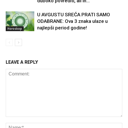
duboko povrediti, ali ih...
U AVGUSTU SREĆA PRATI SAMO
ODABRANE: Ova 3 znaka ulaze u
najlepši period godine!
Horoskop
LEAVE A REPLY