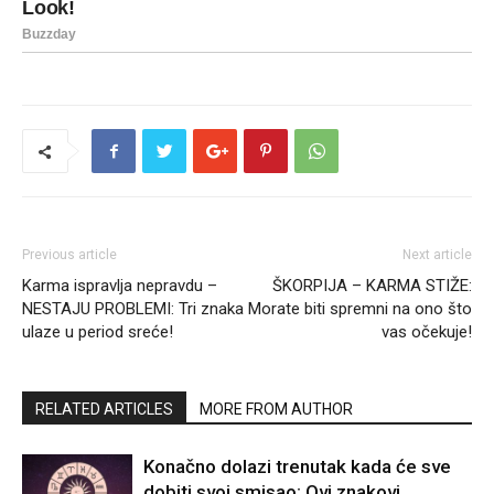
Previous article
Next article
Karma ispravlja nepravdu –
ŠKORPIJA – KARMA STIŽE:
NESTAJU PROBLEMI: Tri znaka
Morate biti spremni na ono što
ulaze u period sreće!
vas očekuje!
RELATED ARTICLES
MORE FROM AUTHOR
Konačno dolazi trenutak kada će sve
dobiti svoj smisao: Ovi znakovi