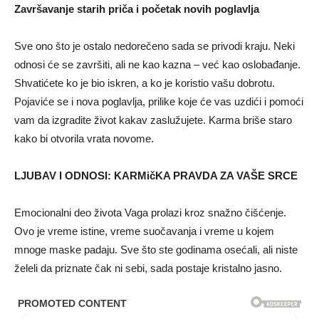
Završavanje starih priča i početak novih poglavlja
Sve ono što je ostalo nedorečeno sada se privodi kraju. Neki
odnosi će se završiti, ali ne kao kazna – već kao oslobađanje.
Shvatićete ko je bio iskren, a ko je koristio vašu dobrotu.
Pojaviće se i nova poglavlja, prilike koje će vas uzdići i pomoći
vam da izgradite život kakav zaslužujete. Karma briše staro
kako bi otvorila vrata novome.
LJUBAV I ODNOSI: KARMičKA PRAVDA ZA VAŠE SRCE
Emocionalni deo života Vaga prolazi kroz snažno čišćenje.
Ovo je vreme istine, vreme suočavanja i vreme u kojem
mnoge maske padaju. Sve što ste godinama osećali, ali niste
želeli da priznate čak ni sebi, sada postaje kristalno jasno.