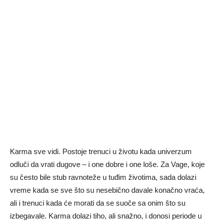
Karma sve vidi. Postoje trenuci u životu kada univerzum
odluči da vrati dugove – i one dobre i one loše. Za Vage, koje
su često bile stub ravnoteže u tuđim životima, sada dolazi
vreme kada se sve što su nesebično davale konačno vraća,
ali i trenuci kada će morati da se suoče sa onim što su
izbegavale. Karma dolazi tiho, ali snažno, i donosi periode u