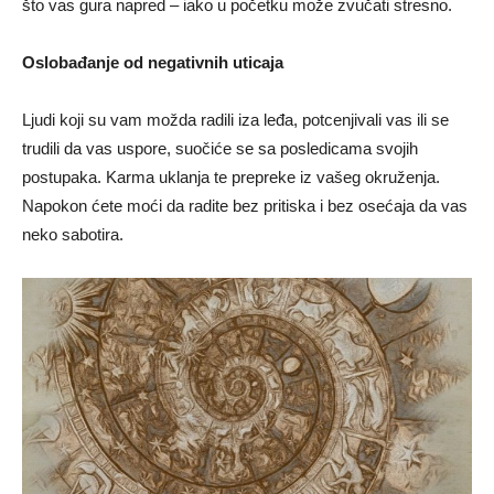
što vas gura napred – iako u početku može zvučati stresno.
Oslobađanje od negativnih uticaja
Ljudi koji su vam možda radili iza leđa, potcenjivali vas ili se
trudili da vas uspore, suočiće se sa posledicama svojih
postupaka. Karma uklanja te prepreke iz vašeg okruženja.
Napokon ćete moći da radite bez pritiska i bez osećaja da vas
neko sabotira.