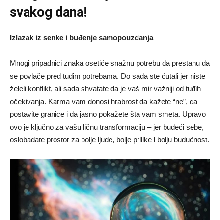
svakog dana!
Izlazak iz senke i buđenje samopouzdanja
Mnogi pripadnici znaka osetiće snažnu potrebu da prestanu da
se povlače pred tuđim potrebama. Do sada ste ćutali jer niste
želeli konflikt, ali sada shvatate da je vaš mir važniji od tuđih
očekivanja. Karma vam donosi hrabrost da kažete “ne”, da
postavite granice i da jasno pokažete šta vam smeta. Upravo
ovo je ključno za vašu ličnu transformaciju – jer budeći sebe,
oslobađate prostor za bolje ljude, bolje prilike i bolju budućnost.