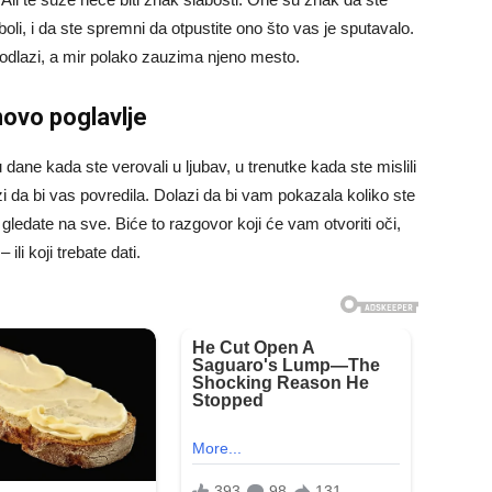
 boli, i da ste spremni da otpustite ono što vas je sputavalo.
 odlazi, a mir polako zauzima njeno mesto.
 novo poglavlje
dane kada ste verovali u ljubav, u trenutke kada ste mislili
zi da bi vas povredila. Dolazi da bi vam pokazala koliko ste
a gledate na sve. Biće to razgovor koji će vam otvoriti oči,
ili koji trebate dati.