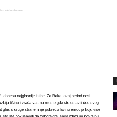
lasi - Advertisement
i donesu najglasnije istine. Za Raka, ovaj period nosi
zbija tišinu i vraća vas na mesto gde ste ostavili deo svog
t glas s druge strane linije pokreću lavinu emocija koju više
i, što ste pokušavali da zaboravite, sada izlazi na površinu.