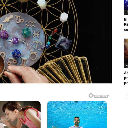
H
BI
RE
su
H
Ak
pr
pr