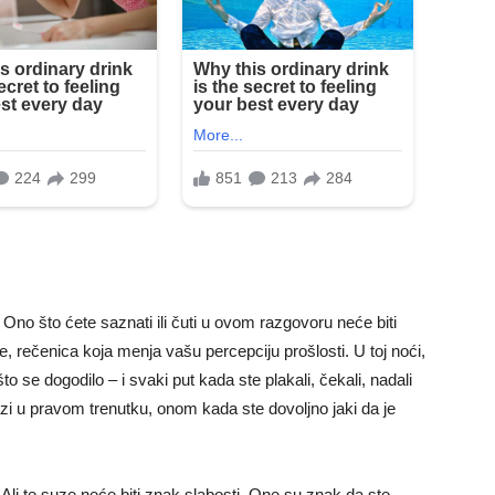
. Ono što ćete saznati ili čuti u ovom razgovoru neće biti
e, rečenica koja menja vašu percepciju prošlosti. U toj noći,
to se dogodilo – i svaki put kada ste plakali, čekali, nadali
azi u pravom trenutku, onom kada ste dovoljno jaki da je
 Ali te suze neće biti znak slabosti. One su znak da ste