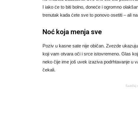
I iako će to biti bolno, doneće i ogromno olakša
trenutak kada ćete sve to ponovo osetiti – ali na 
Noć koja menja sve
Poziv u kasne sate nije običan. Zvezde ukazuj
koji vam otvara oči i srce istovremeno. Glas koji
neko čije ime još uvek izaziva podrhtavanje u va
čekali.
Sadržaj 