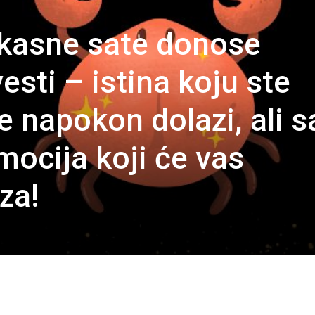
 kasne sate donose
sti – istina koju ste
te napokon dolazi, ali s
mocija koji će vas
za!