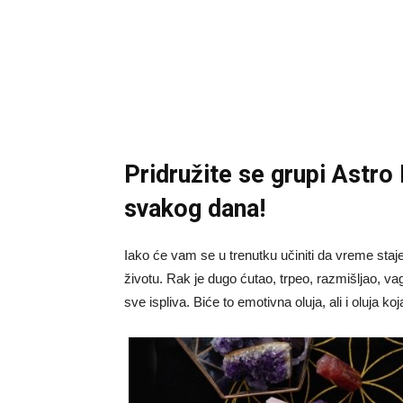
Pridružite se grupi
Astro
svakog dana!
Iako će vam se u trenutku učiniti da vreme sta
životu. Rak je dugo ćutao, trpeo, razmišljao, 
sve ispliva. Biće to emotivna oluja, ali i oluja k