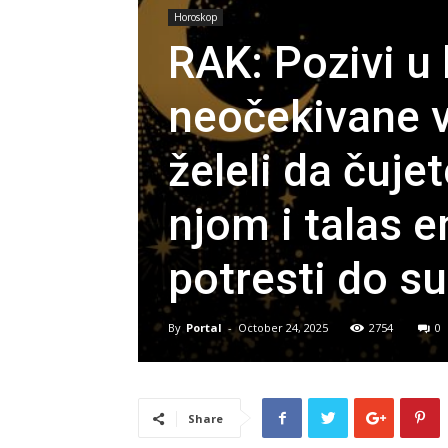
Horoskop
RAK: Pozivi u
neočekivane ve
želeli da čuje
njom i talas e
potresti do su
By
Portal
-
October 24, 2025
2754
0
Share