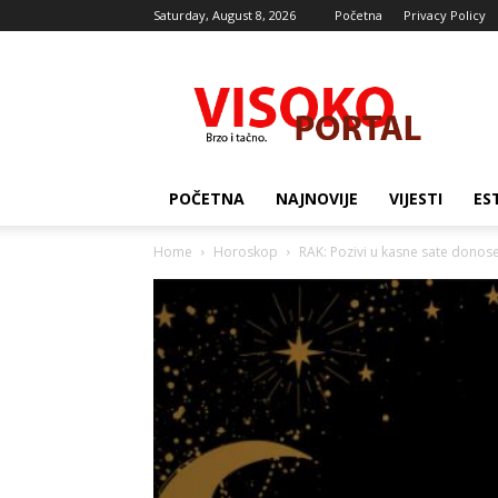
Saturday, August 8, 2026
Početna
Privacy Policy
Visocki
portal
POČETNA
NAJNOVIJE
VIJESTI
ES
Home
Horoskop
RAK: Pozivi u kasne sate donose 