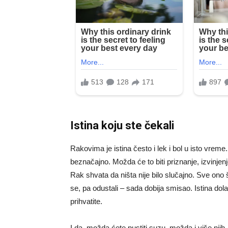
Istina koju ste čekali
Rakovima je istina često i lek i bol u isto vreme
beznačajno. Možda će to biti priznanje, izvinjenj
Rak shvata da ništa nije bilo slučajno. Sve ono š
se, pa odustali – sada dobija smisao. Istina dol
prihvatite.
I da, možda ćete pustiti suzu, možda i više njih.