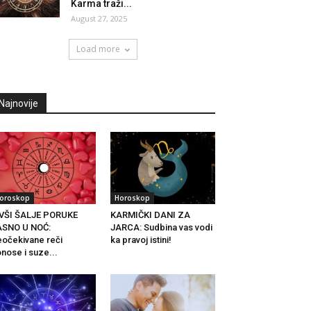
Karma traži...
August 27, 2025
Load more
Najnovije
oroskop
Horoskop
VŠI ŠALJE PORUKE
KARMIČKI DANI ZA
ASNO U NOĆ:
JARCA: Sudbina vas vodi
očekivane reči
ka pravoj istini!
nose i suze...