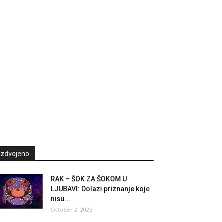
Izdvojeno
RAK – ŠOK ZA ŠOKOM U
LJUBAVI: Dolazi priznanje koje
nisu...
October 2, 2025