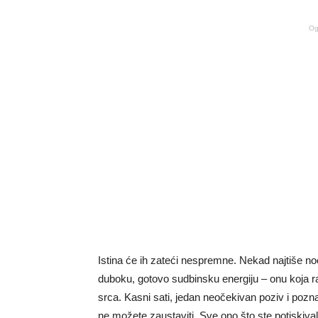
Og
Istina će ih zateći nespremne. Nekad najtiše noć
duboku, gotovo sudbinsku energiju – onu koja ra
srca. Kasni sati, jedan neočekivan poziv i pozna
ne možete zaustaviti. Sve ono što ste potiskival