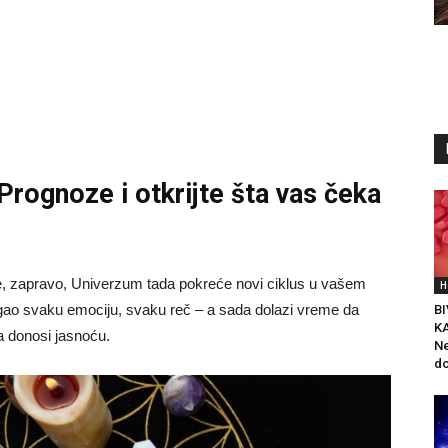
 Prognoze
i otkrijte šta vas čeka
je, zapravo, Univerzum tada pokreće novi ciklus u vašem
H
vagao svaku emociju, svaku reč – a sada dolazi vreme da
BI
K
oja donosi jasnoću.
Ne
do