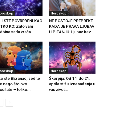
oroskop
Horoskop
LI STE POVREĐENI KAO
NE POSTOJE PREPREKE
TKO KO: Zato vam
KADA JE PRAVA LJUBAV
dbina sada vraća...
U PITANJU: Ljubav bez...
oroskop
Horoskop
o ste Blizanac, sedite
Škorpija: Od 14. do 21.
e nego što ovo
aprila stižu iznenađenja u
očitate – toliko...
vaš život...