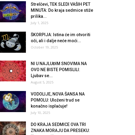
Strelčevi, TEK SLEDI VAŠIH PET
MINUTA: Do kraja sedmice stiže
prilika...
July 1, 2025
ŠKORPIJA: Istina će im otvoriti
oči, ali i dalje neće moći...
October 19, 2025
NI U NAJLUĐIM SNOVIMA NA
OVO NE BISTE POMISLILI:
Ljubav se...
August 5, 2025
VODOLIJE, NOVA ŠANSA NA
POMOLU: Uloženi trud se
konačno isplaćuje!
July 10, 2025
DO KRAJA SEDMICE OVA TRI
ZNAKA MORAJU DA PRESEKU: