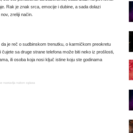
nje. Rak je znak srca, emocije i dubine, a sada dolazi
nov, zreliji način.
u da je reč o sudbinskom trenutku, o karmičkom preokretu
 čujete sa druge strane telefona može biti neko iz prošlosti,
ma, ili osoba koja nosi ključ istine koju ste godinama
se nastavlja nakon oglasa