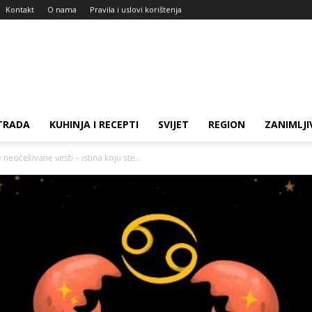
Kontakt
O nama
Pravila i uslovi korištenja
TRADA
KUHINJA I RECEPTI
SVIJET
REGION
ZANIMLJI
neočekivane vesti – istina koju ste...