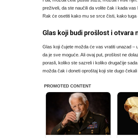
preživeli, da ste naučili da volite čak i kada vas
Rak će osetiti kako mu se srce čisti, kako tuga
Glas koji budi prošlost i otvara
Glas koji čujete možda će vas vratiti unazad – u 
da je sve moguće. Ali ovaj put, prošlost ne dola
porasli, koliko ste sazreli i koliko drugačije sad
možda čak i doneti oproštaj koji ste dugo čekali – 