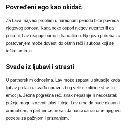
Povređeni ego kao okidač
Za Lava, najveći problem u narednom periodu biće povreda
njegovog ponosa. Kada neko ospori njegov autoritet ili ga
potceni, Lav reaguje burno i dramatično. Njegova potreba za
poštovanjem može dovesti do oštrih reči i sukoba koji se
teško smiruju.
Svađe iz ljubavi i strasti
U partnerskim odnosima, Lav može zapasti u situacije kada
ljubav prelazi u svađu upravo zbog velike količine strasti i
emocija. Jedna pogrešna reč, znak nepažnje ili nedostatak
pažnje mogu izazvati talas ljutnje. Lav ume da bude glasan i
dramatičan, a partner će morati da nauči da razume njegovu
potrebu za pažnjom i priznanjem.