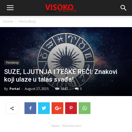
Home
Horoskop
Horoskop
SUZE, LJUTNJA I TEŠKE REČI: Znakovi
koji ulaze u talas svađa!
By
Portal
-
August 27, 2025
1847
0
Oglasi - Advertisement