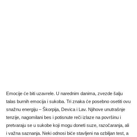
Emocije će biti uzavrele. U narednim danima, zvezde šalju
talas burnih emocija i sukoba. Tri znaka će posebno osetiti ovu
snažnu energiju – Škorpija, Devica i Lav. Njihove unutrašnje
tenzije, nagomilani bes i potisnute reči izlaze na površinu i
pretvaraju se u sukobe koji mogu doneti suze, razočaranja, ali
i važna saznanja. Neki odnosi biće stavljeni na ozbiljan test, a