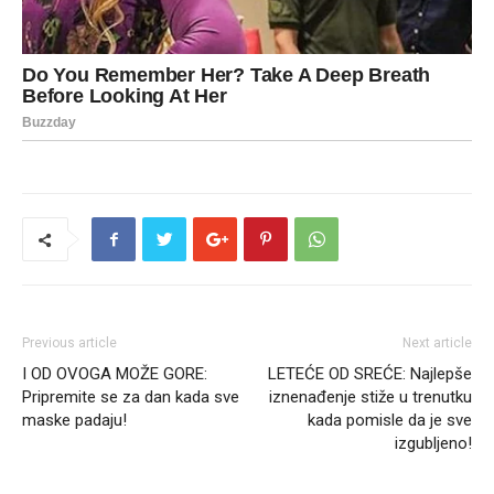
Previous article
Next article
I OD OVOGA MOŽE GORE:
LETEĆE OD SREĆE: Najlepše
Pripremite se za dan kada sve
iznenađenje stiže u trenutku
maske padaju!
kada pomisle da je sve
izgubljeno!