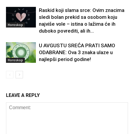
Raskid koji slama srce: Ovim znacima
sledi bolan prekid sa osobom koju
najviše vole – istina o lažima će ih
Horoskop
duboko povrediti, ali ih...
U AVGUSTU SREĆA PRATI SAMO
ODABRANE: Ova 3 znaka ulaze u
najlepši period godine!
Horoskop
LEAVE A REPLY