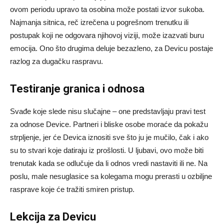
ovom periodu upravo ta osobina može postati izvor sukoba.
Najmanja sitnica, reč izrečena u pogrešnom trenutku ili
postupak koji ne odgovara njihovoj viziji, može izazvati buru
emocija. Ono što drugima deluje bezazleno, za Devicu postaje
razlog za dugačku raspravu.
Testiranje granica i odnosa
Svađe koje slede nisu slučajne – one predstavljaju pravi test
za odnose Device. Partneri i bliske osobe moraće da pokažu
strpljenje, jer će Devica iznositi sve što ju je mučilo, čak i ako
su to stvari koje datiraju iz prošlosti. U ljubavi, ovo može biti
trenutak kada se odlučuje da li odnos vredi nastaviti ili ne. Na
poslu, male nesuglasice sa kolegama mogu prerasti u ozbiljne
rasprave koje će tražiti smiren pristup.
Lekcija za Devicu