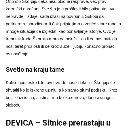
Ono što Škorpiju čeka nisu obične rasprave, već pravi
karmički obračuni. Sve što je u prošlosti bilo potisnuto, sve
nepravde i izdaje, sada izlazi na površinu. Sukobi sa
partnerom, porodicom ili čak prijateljima otvoriće stare rane, a
mnoge situacije će izgledati kao ponavljanje istorije. Ovo je
trenutak kada Škorpija mora da odluči – da li će nastaviti da
nosi teret prošlosti ili će kroz suze i ljutnju konačno pronaći
oslobođenje.
Svetlo na kraju tame
Koliko god teške bile, ove svađe nose i lekciju. Škorpija će
shvatiti ko je iskreno uz nju, a ko samo glumi podršku. Kroz
bol, izlazi istina, a istina, ma koliko surova, donosi snagu i
slobodu.
DEVICA – Sitnice prerastaju u