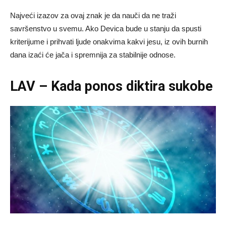
Najveći izazov za ovaj znak je da nauči da ne traži
savršenstvo u svemu. Ako Devica bude u stanju da spusti
kriterijume i prihvati ljude onakvima kakvi jesu, iz ovih burnih
dana izaći će jača i spremnija za stabilnije odnose.
LAV – Kada ponos diktira sukobe