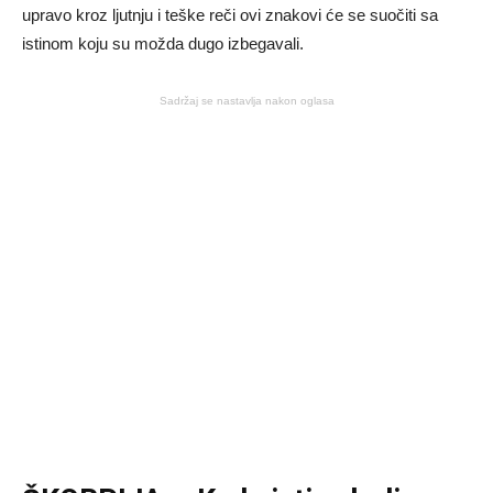
upravo kroz ljutnju i teške reči ovi znakovi će se suočiti sa
istinom koju su možda dugo izbegavali.
Sadržaj se nastavlja nakon oglasa