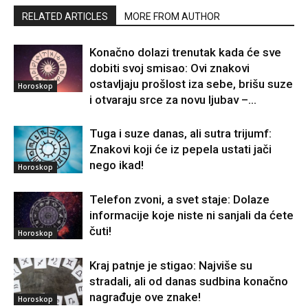
RELATED ARTICLES
MORE FROM AUTHOR
Konačno dolazi trenutak kada će sve
dobiti svoj smisao: Ovi znakovi
ostavljaju prošlost iza sebe, brišu suze
Horoskop
i otvaraju srce za novu ljubav –...
Tuga i suze danas, ali sutra trijumf:
Znakovi koji će iz pepela ustati jači
nego ikad!
Horoskop
Telefon zvoni, a svet staje: Dolaze
informacije koje niste ni sanjali da ćete
čuti!
Horoskop
Kraj patnje je stigao: Najviše su
stradali, ali od danas sudbina konačno
nagrađuje ove znake!
Horoskop