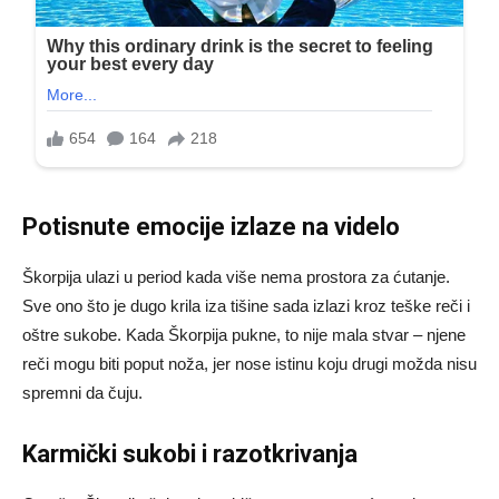
Potisnute emocije izlaze na videlo
Škorpija ulazi u period kada više nema prostora za ćutanje.
Sve ono što je dugo krila iza tišine sada izlazi kroz teške reči i
oštre sukobe. Kada Škorpija pukne, to nije mala stvar – njene
reči mogu biti poput noža, jer nose istinu koju drugi možda nisu
spremni da čuju.
Karmički sukobi i razotkrivanja