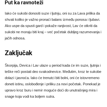
Put ka ravnoteži
Iako će sukobi donositi suze i ljutnju, oni su za Lava prilika da
shvati koliko je važno pronaći balans između ponosa i ljubavi.
Ako uspe da spusti gard i pokaže ranjivost, Lav će otkriti da
sukobi ne moraju biti kraj – već početak dubljeg razumevanja i
jačih odnosa.
Zaključak
Škorpija, Devica i Lav ulaze u period kada će im suze, ljutnja i
teške reči postati deo svakodnevice. Međutim, kroz te sukobe
dolazi i jasnoća. Iako će trenutci biti bolni, oni će istovremeno
doneti istinu, oslobođenje i priliku za novi početak. Ponekad je
upravo kroz buru i nemir moguće doći do unutrašnjeg mira i
snage koja vodi ka boljem sutra.