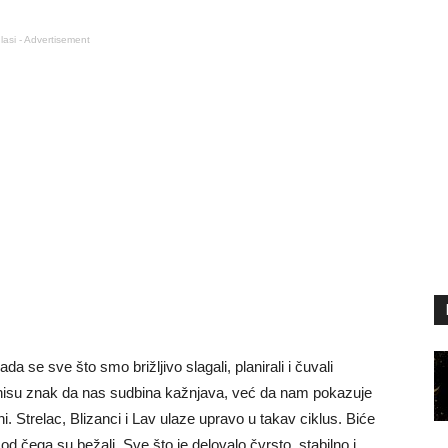
lasi - Advertisement
da se sve što smo brižljivo slagali, planirali i čuvali
i nisu znak da nas sudbina kažnjava, već da nam pokazuje
i. Strelac, Blizanci i Lav ulaze upravo u takav ciklus. Biće
od čega su bežali. Sve što je delovalo čvrsto, stabilno i