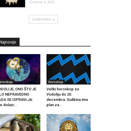
October 6, 2025
Load more
Najnovije
oroskop
Horoskop
DOLIJE, ONO ŠTO JE
Veliki horoskop za
ILO NEPRAVEDNO
Vodoliju do 20.
ADA SE ISPRAVLJA:
decembra: Sudbina ima
e dolazi...
plan za...