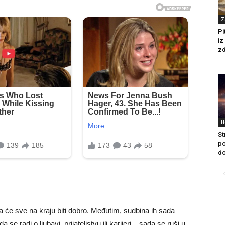
Z
Pi
iz
zd
H
St
po
do
a će sve na kraju biti dobro. Međutim, sudbina ih sada
 se radi o ljubavi, prijateljstvu ili karijeri – sada se ruši u