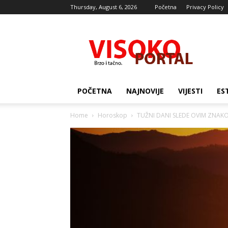
Thursday, August 6, 2026
Početna
Privacy Policy
Visocki
portal
POČETNA
NAJNOVIJE
VIJESTI
ES
Home
Horoskop
TUŽNI DANI SLEDE OVIM ZNAKOVIM