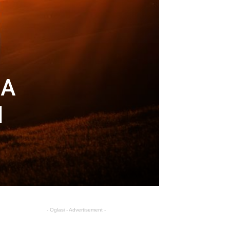
MA
d
- Oglasi - Advertisement -