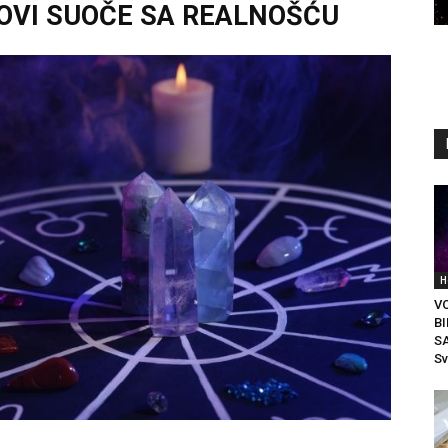
OVI SUOČE SA REALNOŠĆU
H
VO
B
S
Sv