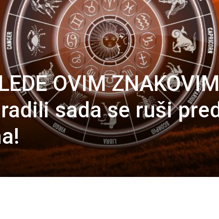
SLEDE OVIM ZNAKOVI
radili sada se ruši pre
a!