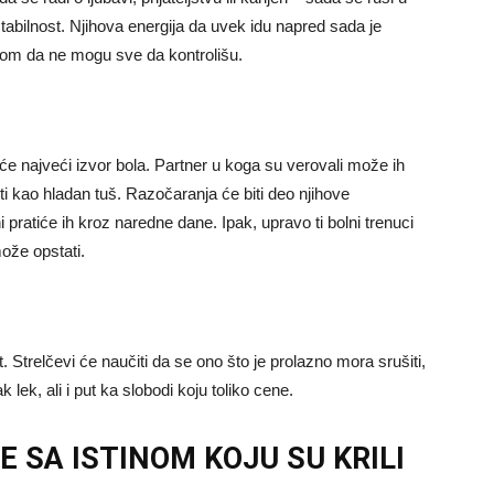
tabilnost. Njihova energija da uvek idu napred sada je
icom da ne mogu sve da kontrolišu.
e najveći izvor bola. Partner u koga su verovali može ih
titi kao hladan tuš. Razočaranja će biti deo njihove
 pratiće ih kroz naredne dane. Ipak, upravo ti bolni trenuci
može opstati.
. Strelčevi će naučiti da se ono što je prolazno mora srušiti,
k lek, ali i put ka slobodi koju toliko cene.
 SA ISTINOM KOJU SU KRILI