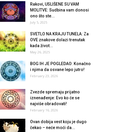
Rakovi, USLIŠENE SU VAM
MOLITVE: Sudbina vam donosi
ono što ste...
July 5, 2025
SVETLO NA KRAJU TUNELA: Za
OVE znakove dolazi trenutak
kada život...
May 26, 2025
BOG IH JE POGLEDAO: Konačno
i njima da osvane lepo jutro!
February 23, 2026
Zvezde spremaju prijatno
iznenađenje: Evo ko će se
najviše obradovati!
February 16, 2026
Ovan dobija vest koju je dugo
čekao – neće moći da...