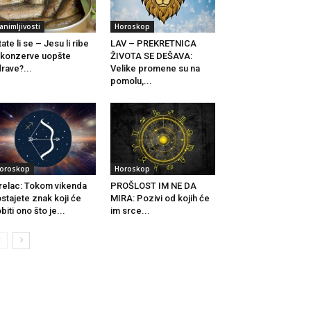
animljivosti
Horoskop
tate li se – Jesu li ribe
LAV – PREKRETNICA
 konzerve uopšte
ŽIVOTA SE DEŠAVA:
rave?...
Velike promene su na
pomolu,...
oroskop
Horoskop
relac: Tokom vikenda
PROŠLOST IM NE DA
stajete znak koji će
MIRA: Pozivi od kojih će
biti ono što je...
im srce...