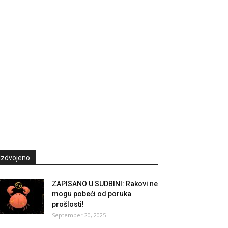
Izdvojeno
ZAPISANO U SUDBINI: Rakovi ne
mogu pobeći od poruka
prošlosti!
September 20, 2025