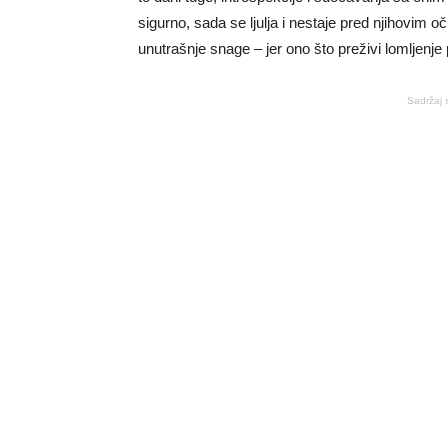
sigurno, sada se ljulja i nestaje pred njihovim oč
unutrašnje snage – jer ono što preživi lomljenje 
Sadržaj 