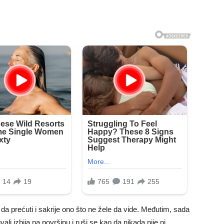
, da prećuti i sakrije ono što ne žele da vide. Međutim, sada
li izbija na površinu i ruši se kao da nikada nije ni