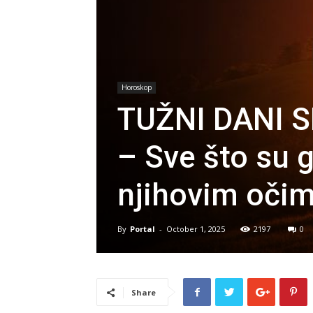
Horoskop
TUŽNI DANI 
– Sve što su g
njihovim očim
By
Portal
-
October 1, 2025
2197
0
Share