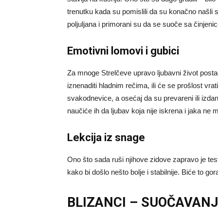
trenutku kada su pomislili da su konačno našli s
poljuljana i primorani su da se suoče sa činjen
Emotivni lomovi i gubici
Za mnoge Strelčeve upravo ljubavni život postać
iznenaditi hladnim rečima, ili će se prošlost vra
svakodnevice, a osećaj da su prevareni ili izdani
naučiće ih da ljubav koja nije iskrena i jaka ne 
Lekcija iz snage
Ono što sada ruši njihove zidove zapravo je test
kako bi došlo nešto bolje i stabilnije. Biće to gora
BLIZANCI – SUOČAVANJE