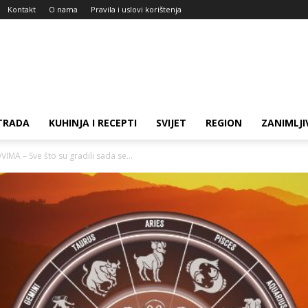
Kontakt
O nama
Pravila i uslovi korištenja
TRADA
KUHINJA I RECEPTI
SVIJET
REGION
ZANIMLJI
A – Sve što su gradili sada se...