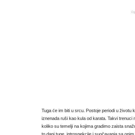
Og
Tuga će im biti u srcu. Postoje periodi u životu ka
iznenada ruši kao kula od karata. Takvi trenuc
koliko su temelji na kojima gradimo zaista snažn
to dani tuge, introspekcije i suočavanja sa onim 