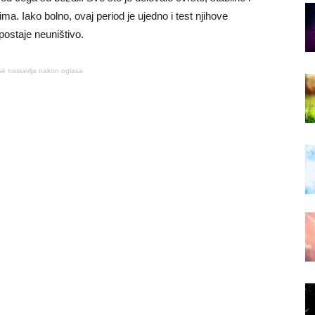
ima. Iako bolno, ovaj period je ujedno i test njihove
postaje neuništivo.
se nastavlja nakon oglasa