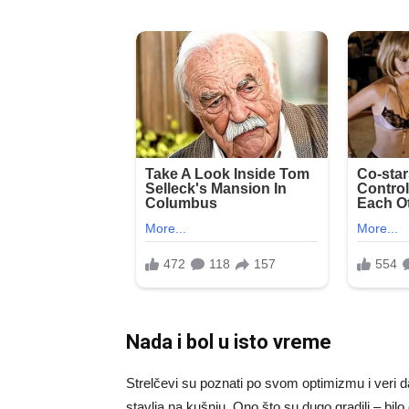
Nada i bol u isto vreme
Strelčevi su poznati po svom optimizmu i veri d
stavlja na kušnju. Ono što su dugo gradili – bilo da