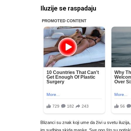
Iluzije se raspadaju
Blizanci su znak koji ume da živi u svetu iluzija
im sudbina skida maske. Sve ono što su potiskiva