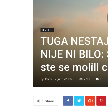
Horoskop
TUGA NESTAJ
NIJE NI BILO:
ste se molili 
By
Portal
-
June 22, 2025
2793
0
Share