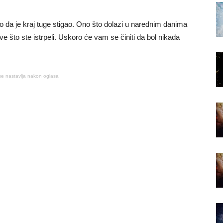
io da je kraj tuge stigao. Ono što dolazi u narednim danima
e što ste istrpeli. Uskoro će vam se činiti da bol nikada
se nastavlja nakon oglasa