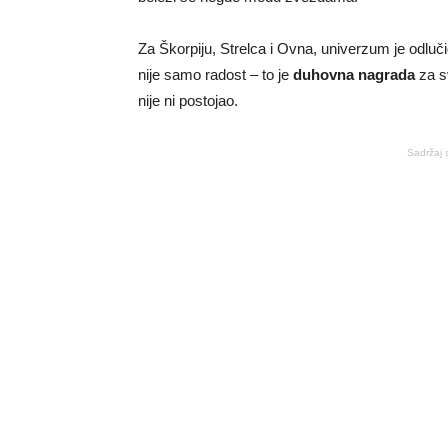
Za Škorpiju, Strelca i Ovna, univerzum je odluč
nije samo radost – to je
duhovna nagrada
za sv
nije ni postojao.
Sadržaj 