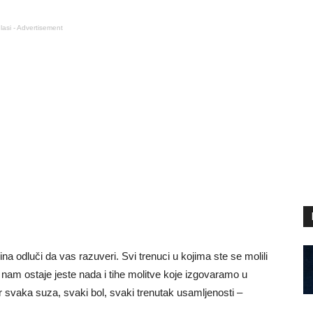
lasi - Advertisement
na odluči da vas razuveri. Svi trenuci u kojima ste se molili
 nam ostaje jeste nada i tihe molitve koje izgovaramo u
er svaka suza, svaki bol, svaki trenutak usamljenosti –