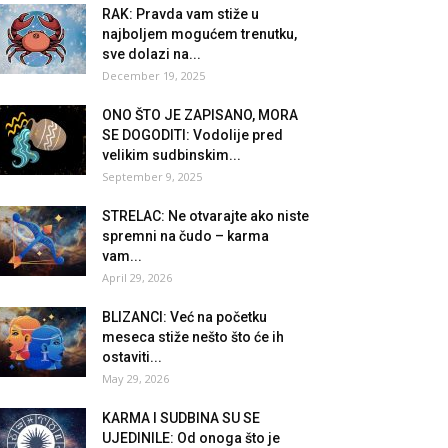
RAK: Pravda vam stiže u
najboljem mogućem trenutku,
sve dolazi na...
December 19, 2025
ONO ŠTO JE ZAPISANO, MORA
SE DOGODITI: Vodolije pred
velikim sudbinskim...
September 9, 2025
STRELAC: Ne otvarajte ako niste
spremni na čudo – karma
vam...
April 29, 2026
BLIZANCI: Već na početku
meseca stiže nešto što će ih
ostaviti...
May 29, 2026
KARMA I SUDBINA SU SE
UJEDINILE: Od onoga što je