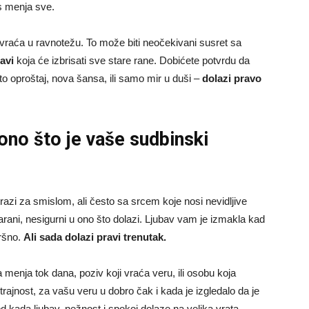
s menja sve.
as vraća u ravnotežu. To može biti neočekivani susret sa
bavi
koja će izbrisati sve stare rane. Dobićete potvrdu da
je to oproštaj, nova šansa, ili samo mir u duši –
dolazi pravo
no što je vaše sudbinski
razi za smislom, ali često sa srcem koje nosi nevidljive
arani, nesigurni u ono što dolazi. Ljubav vam je izmakla kad
vršno.
Ali sada dolazi pravi trenutak.
 menja tok dana, poziv koji vraća veru, ili osobu koja
ajnost, za vašu veru u dobro čak i kada je izgledalo da je
iod kada ljubav, nežnost i spokoj dolaze na velika vrata.