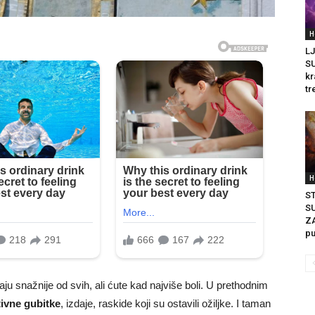
H
LJ
S
kr
tr
H
S
S
ZA
pu
ju snažnije od svih, ali ćute kad najviše boli. U prethodnim
ivne gubitke
, izdaje, raskide koji su ostavili ožiljke. I taman