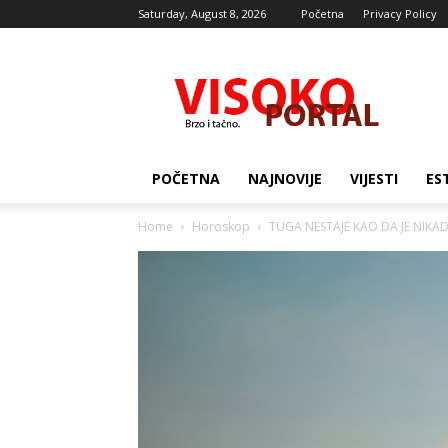
Saturday, August 8, 2026
Početna
Privacy Policy
Visocki
portal
POČETNA
NAJNOVIJE
VIJESTI
ES
Home
Horoskop
TUGA NESTAJE KAO DA JE NIKADA 