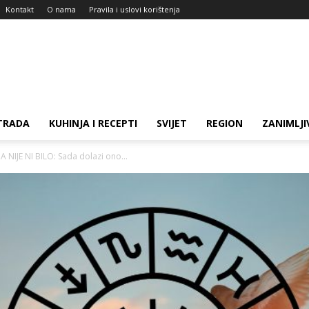
Kontakt
O nama
Pravila i uslovi korištenja
TRADA
KUHINJA I RECEPTI
SVIJET
REGION
ZANIMLJI
NIJE NI BILO: Sada dolazi ono...