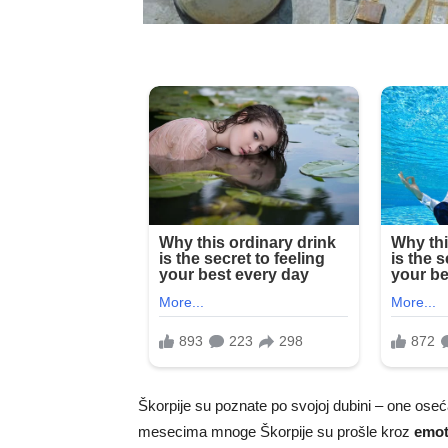
Škorpije su poznate po svojoj dubini – one oseća
mesecima mnoge Škorpije su prošle kroz
emot