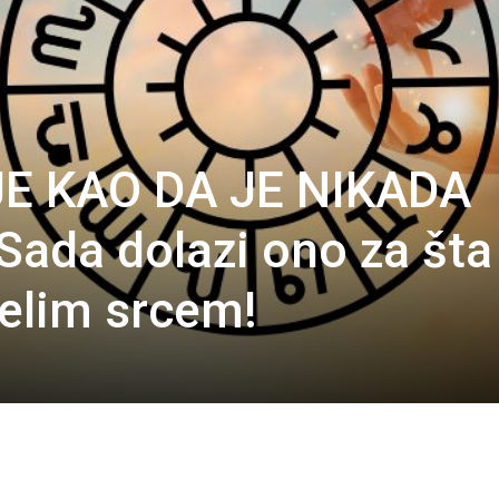
E KAO DA JE NIKADA
 Sada dolazi ono za šta
celim srcem!