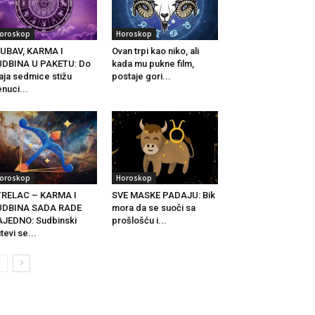
oroskop
Horoskop
UBAV, KARMA I
Ovan trpi kao niko, ali
UDBINA U PAKETU: Do
kada mu pukne film,
aja sedmice stižu
postaje gori...
enuci...
oroskop
Horoskop
TRELAC – KARMA I
SVE MASKE PADAJU: Bik
UDBINA SADA RADE
mora da se suoči sa
JEDNO: Sudbinski
prošlošću i...
tevi se...