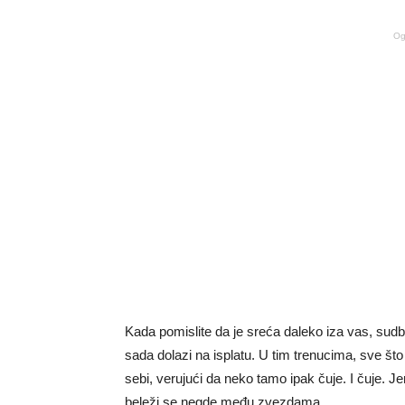
Og
Kada pomislite da je sreća daleko iza vas, sudbi
sada dolazi na isplatu. U tim trenucima, sve što
sebi, verujući da neko tamo ipak čuje. I čuje. J
beleži se negde među zvezdama.