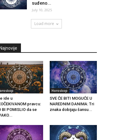
suđeno...
July 10, 2025
Load more
Najnovije
oroskop
Horoskop
e ide u
SVE ĆE BITI MOGUĆE U
EOČEKIVANOM pravcu:
NAREDNIM DANIMA: Tri
 BI POMISLIO da se
znaka dobijaju šansu...
AKO...