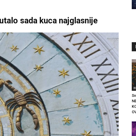
talo sada kuca najglasnije
H
Sv
N
KO
OV