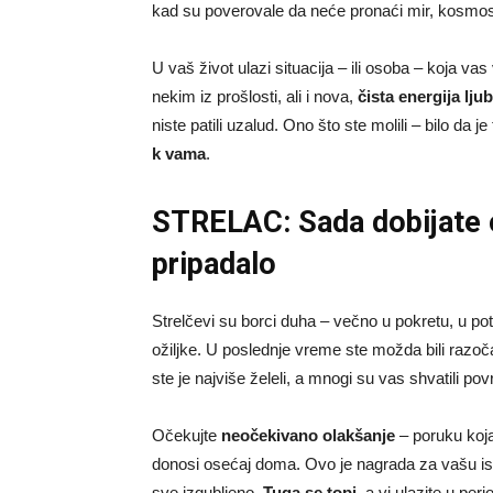
kad su poverovale da neće pronaći mir, kosmo
U vaš život ulazi situacija – ili osoba – koja v
nekim iz prošlosti, ali i nova,
čista energija lju
niste patili uzalud. Ono što ste molili – bilo da 
k vama
.
STRELAC: Sada dobijate o
pripadalo
Strelčevi su borci duha – večno u pokretu, u pot
ožiljke. U poslednje vreme ste možda bili razoč
ste je najviše želeli, a mnogi su vas shvatili po
Očekujte
neočekivano olakšanje
– poruku koja
donosi osećaj doma. Ovo je nagrada za vašu istr
sve izgubljeno.
Tuga se topi
, a vi ulazite u per