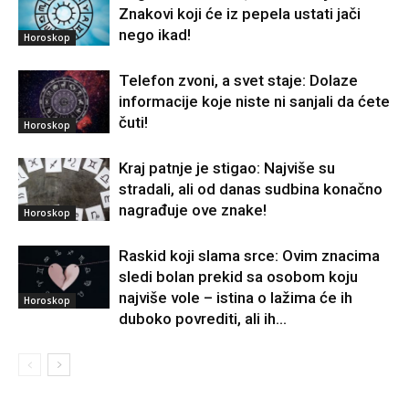
Znakovi koji će iz pepela ustati jači
nego ikad!
Horoskop
Telefon zvoni, a svet staje: Dolaze
informacije koje niste ni sanjali da ćete
čuti!
Horoskop
Kraj patnje je stigao: Najviše su
stradali, ali od danas sudbina konačno
nagrađuje ove znake!
Horoskop
Raskid koji slama srce: Ovim znacima
sledi bolan prekid sa osobom koju
najviše vole – istina o lažima će ih
Horoskop
duboko povrediti, ali ih...