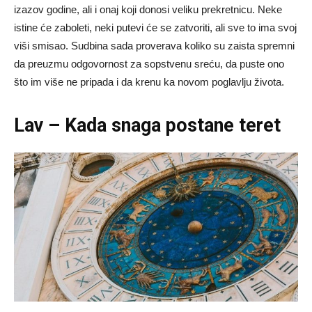
izazov godine, ali i onaj koji donosi veliku prekretnicu. Neke
istine će zaboleti, neki putevi će se zatvoriti, ali sve to ima svoj
viši smisao. Sudbina sada proverava koliko su zaista spremni
da preuzmu odgovornost za sopstvenu sreću, da puste ono
što im više ne pripada i da krenu ka novom poglavlju života.
Lav – Kada snaga postane teret