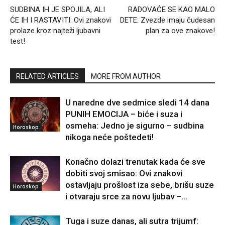
SUDBINA IH JE SPOJILA, ALI
RADOVAĆE SE KAO MALO
ĆE IH I RASTAVITI: Ovi znakovi
DETE: Zvezde imaju čudesan
prolaze kroz najteži ljubavni
plan za ove znakove!
test!
RELATED ARTICLES
MORE FROM AUTHOR
U naredne dve sedmice sledi 14 dana
PUNIH EMOCIJA – biće i suza i
osmeha: Jedno je sigurno – sudbina
Horoskop
nikoga neće poštedeti!
Konačno dolazi trenutak kada će sve
dobiti svoj smisao: Ovi znakovi
ostavljaju prošlost iza sebe, brišu suze
Horoskop
i otvaraju srce za novu ljubav –...
Tuga i suze danas, ali sutra trijumf: