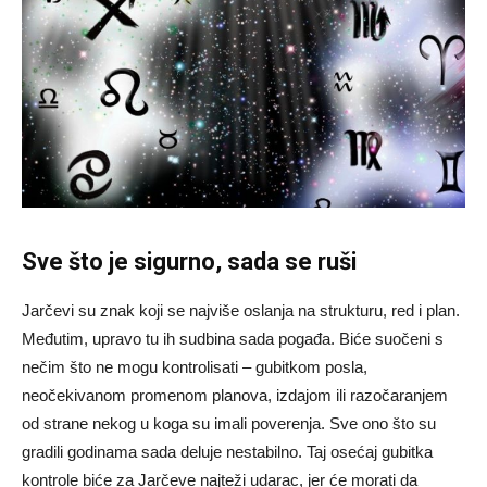
Sve što je sigurno, sada se ruši
Jarčevi su znak koji se najviše oslanja na strukturu, red i plan.
Međutim, upravo tu ih sudbina sada pogađa. Biće suočeni s
nečim što ne mogu kontrolisati – gubitkom posla,
neočekivanom promenom planova, izdajom ili razočaranjem
od strane nekog u koga su imali poverenja. Sve ono što su
gradili godinama sada deluje nestabilno. Taj osećaj gubitka
kontrole biće za Jarčeve najteži udarac, jer će morati da