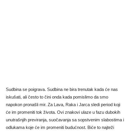
Sudbina se poigrava. Sudbina ne bira trenutak kada će nas
iskušati, ali često to čini onda kada pomislimo da smo
napokon pronašli mir. Za Lava, Raka i Jarca sledi period koji
će im promeniti tok života. Ovi znakovi ulaze u fazu dubokih
unutrašnjih previranja, suočavanja sa sopstvenim slabostima i
odlukama koje će im promeniti budućnost. Biće to najteži