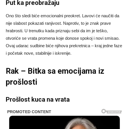
Put ka preobražaju
Ono što sledi biće emocionalni preokret. Lavovi će naučiti da
nije slabost pokazati ranjivost. Naprotiv, to je znak prave
hrabrosti. U trenutku kada priznaju sebi da im je teško,
otvoriće se vrata promena koje donose spokoj i novi smisao.
Ovaj udarac sudbine biće njihova prekretnica – kraj jedne faze
i početak nove, stabilnije i iskrenije.
Rak – Bitka sa emocijama iz
prošlosti
Prošlost kuca na vrata