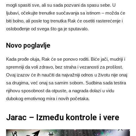
mogli spasiti sve, ali su sada pozvani da spasu sebe. U
ljubavi, očekujte trenutke suočavanja sa istinom – možda će
biti bolno, ali posle tog trenutka Rak će osetiti rasterećenje i
oslobođenje od svega što ga je sputavalo.
Novo poglavlje
Kada prođe oluja, Rak će se ponovo roditi. Biće jači, mudriji i
spremniji da voli zdravo, bez straha i vezanosti za prošlost.
Ovaj izazov će ih naučiti da najvažniji odnos u životu nije onaj
sa drugima, već onaj sa samim sobom. Sudbina sada testira
njihovu sposobnost da otpuste, a nagrada dolazi u vidu
dubokog emotivnog mira i novih početaka.
Jarac – Između kontrole i vere