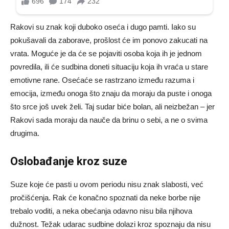
Rakovi su znak koji duboko oseća i dugo pamti. Iako su
pokušavali da zaborave, prošlost će im ponovo zakucati na
vrata. Moguće je da će se pojaviti osoba koja ih je jednom
povredila, ili će sudbina doneti situaciju koja ih vraća u stare
emotivne rane. Osećaće se rastrzano između razuma i
emocija, između onoga što znaju da moraju da puste i onoga
što srce još uvek želi. Taj sudar biće bolan, ali neizbežan – jer
Rakovi sada moraju da nauče da brinu o sebi, a ne o svima
drugima.
Oslobađanje kroz suze
Suze koje će pasti u ovom periodu nisu znak slabosti, već
pročišćenja. Rak će konačno spoznati da neke borbe nije
trebalo voditi, a neka obećanja odavno nisu bila njihova
dužnost. Težak udarac sudbine dolazi kroz spoznaju da nisu