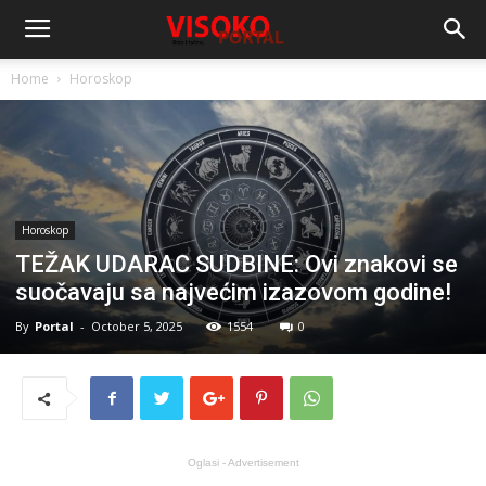
Home
Horoskop
Horoskop
TEŽAK UDARAC SUDBINE: Ovi znakovi se
suočavaju sa najvećim izazovom godine!
By
Portal
-
October 5, 2025
1554
0
Oglasi - Advertisement