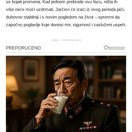
se bojati promena. Kad jednom prebrode ovu fazu, ništa ih
više neće moći uzdrmati. Jarčevi će izaći iz ovog perioda jači,
duhovno stabilniji i s novim pogledom na život – spremni da
započnu poglavlje koje donosi mir, sigurnost i zasluženi uspeh.
Oglasi - Advertisement