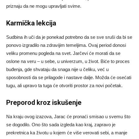
priznaju da ne mogu upravljati svime.
Karmička lekcija
Sudbina ih uči da je ponekad potrebno da se sve sruši da bi se
ponovo izgradilo na zdravijim temeljima. Ovaj period donosi
veliku promenu pogleda na svet. Jarčevi će morati da se
oslone na veru – u sebe, u univerzum, u život. Biće to proces
buđenja, gde shvataju da snaga nije u čeliku, već u
sposobnosti da se prilagode i nastave dalje. Možda će osećati
tugu, ali upravo ta tuga će otvoriti prostor za novi početak.
Preporod kroz iskušenje
Na kraju ovog izazova, Jarac će pronaći smisao u svemu što
se dogodilo. Ono što sada izgleda kao kraj, zapravo je
prekretnica ka životu u kojem će više verovati sebi, a manje