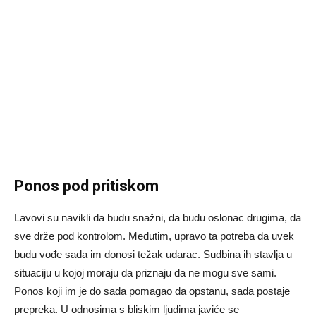
Ponos pod pritiskom
Lavovi su navikli da budu snažni, da budu oslonac drugima, da
sve drže pod kontrolom. Međutim, upravo ta potreba da uvek
budu vođe sada im donosi težak udarac. Sudbina ih stavlja u
situaciju u kojoj moraju da priznaju da ne mogu sve sami.
Ponos koji im je do sada pomagao da opstanu, sada postaje
prepreka. U odnosima s bliskim ljudima javiće se