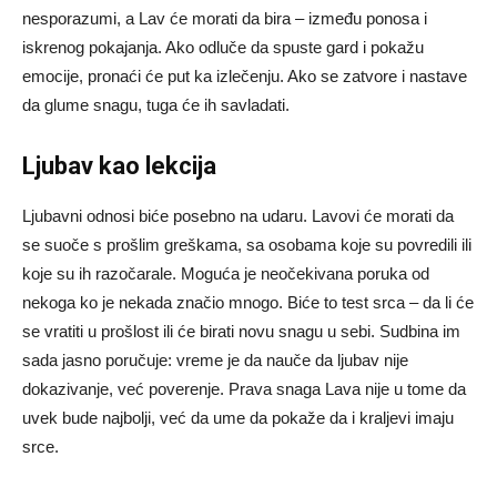
nesporazumi, a Lav će morati da bira – između ponosa i
iskrenog pokajanja. Ako odluče da spuste gard i pokažu
emocije, pronaći će put ka izlečenju. Ako se zatvore i nastave
da glume snagu, tuga će ih savladati.
Ljubav kao lekcija
Ljubavni odnosi biće posebno na udaru. Lavovi će morati da
se suoče s prošlim greškama, sa osobama koje su povredili ili
koje su ih razočarale. Moguća je neočekivana poruka od
nekoga ko je nekada značio mnogo. Biće to test srca – da li će
se vratiti u prošlost ili će birati novu snagu u sebi. Sudbina im
sada jasno poručuje: vreme je da nauče da ljubav nije
dokazivanje, već poverenje. Prava snaga Lava nije u tome da
uvek bude najbolji, već da ume da pokaže da i kraljevi imaju
srce.