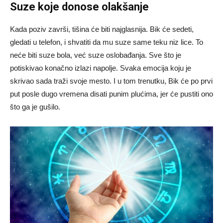
Suze koje donose olakšanje
Kada poziv završi, tišina će biti najglasnija. Bik će sedeti,
gledati u telefon, i shvatiti da mu suze same teku niz lice. To
neće biti suze bola, već suze oslobađanja. Sve što je
potiskivao konačno izlazi napolje. Svaka emocija koju je
skrivao sada traži svoje mesto. I u tom trenutku, Bik će po prvi
put posle dugo vremena disati punim plućima, jer će pustiti ono
što ga je gušilo.