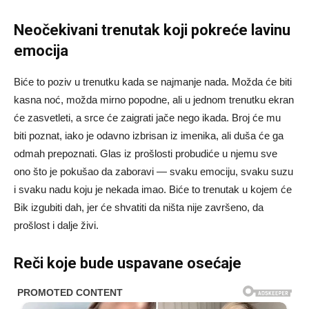
Neočekivani trenutak koji pokreće lavinu
emocija
Biće to poziv u trenutku kada se najmanje nada. Možda će biti
kasna noć, možda mirno popodne, ali u jednom trenutku ekran
će zasvetleti, a srce će zaigrati jače nego ikada. Broj će mu
biti poznat, iako je odavno izbrisan iz imenika, ali duša će ga
odmah prepoznati. Glas iz prošlosti probudiće u njemu sve
ono što je pokušao da zaboravi — svaku emociju, svaku suzu
i svaku nadu koju je nekada imao. Biće to trenutak u kojem će
Bik izgubiti dah, jer će shvatiti da ništa nije završeno, da
prošlost i dalje živi.
Reči koje bude uspavane osećaje