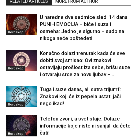
RELATED ARTICLES
MORE FROM AUTHOR
U naredne dve sedmice sledi 14 dana
PUNIH EMOCIJA – biće i suza i
osmeha: Jedno je sigurno – sudbina
Horoskop
nikoga neće poštedeti!
Konačno dolazi trenutak kada će sve
dobiti svoj smisao: Ovi znakovi
ostavljaju prošlost iza sebe, brišu suze
Horoskop
i otvaraju srce za novu ljubav –...
Tuga i suze danas, ali sutra trijumf:
Znakovi koji će iz pepela ustati jači
nego ikad!
Horoskop
Telefon zvoni, a svet staje: Dolaze
informacije koje niste ni sanjali da ćete
čuti!
Horoskop