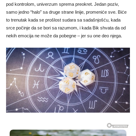
pod kontrolom, univerzum sprema preokret. Jedan poziv,
samo jedno “halo” sa druge strane linije, promeniće sve. Biće
to trenutak kada se prošlost sudara sa sadašnjošću, kada
srce počinje da se bori sa razumom, i kada Bik shvata da od
nekih emocija ne može da pobegne – jer su one deo njega.