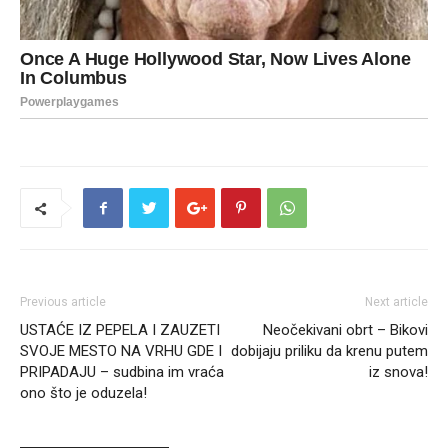
Previous article
Next article
USTAĆE IZ PEPELA I ZAUZETI
Neočekivani obrt – Bikovi
SVOJE MESTO NA VRHU GDE I
dobijaju priliku da krenu putem
PRIPADAJU – sudbina im vraća
iz snova!
ono što je oduzela!