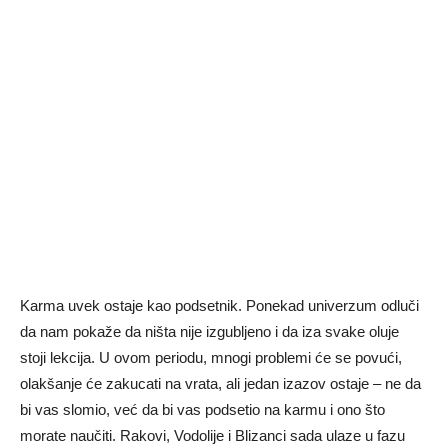
Karma uvek ostaje kao podsetnik. Ponekad univerzum odluči
da nam pokaže da ništa nije izgubljeno i da iza svake oluje
stoji lekcija. U ovom periodu, mnogi problemi će se povući,
olakšanje će zakucati na vrata, ali jedan izazov ostaje – ne da
bi vas slomio, već da bi vas podsetio na karmu i ono što
morate naučiti. Rakovi, Vodolije i Blizanci sada ulaze u fazu