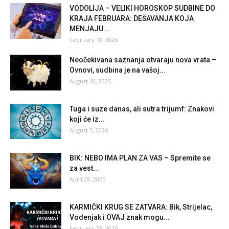
VODOLIJA – VELIKI HOROSKOP SUDBINE DO
KRAJA FEBRUARA: DEŠAVANJA KOJA
MENJAJU...
February 18, 2026
Neočekivana saznanja otvaraju nova vrata –
Ovnovi, sudbina je na vašoj...
August 10, 2025
Tuga i suze danas, ali sutra trijumf: Znakovi
koji će iz...
August 5, 2026
BIK: NEBO IMA PLAN ZA VAS – Spremite se
za vest...
April 29, 2026
KARMIČKI KRUG SE ZATVARA: Bik, Strijelac,
Vodenjak i OVAJ znak mogu...
February 23, 2025