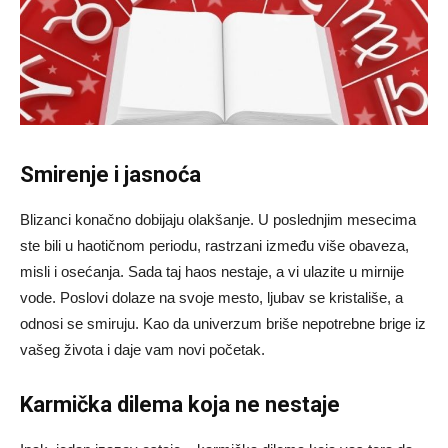
Smirenje i jasnoća
Blizanci konačno dobijaju olakšanje. U poslednjim mesecima
ste bili u haotičnom periodu, rastrzani između više obaveza,
misli i osećanja. Sada taj haos nestaje, a vi ulazite u mirnije
vode. Poslovi dolaze na svoje mesto, ljubav se kristališe, a
odnosi se smiruju. Kao da univerzum briše nepotrebne brige iz
vašeg života i daje vam novi početak.
Karmička dilema koja ne nestaje