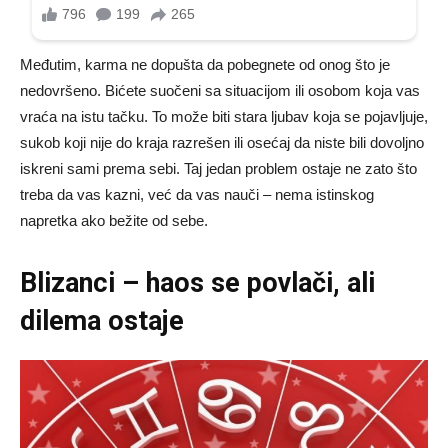
Međutim, karma ne dopušta da pobegnete od onog što je
nedovršeno. Bićete suočeni sa situacijom ili osobom koja vas
vraća na istu tačku. To može biti stara ljubav koja se pojavljuje,
sukob koji nije do kraja razrešen ili osećaj da niste bili dovoljno
iskreni sami prema sebi. Taj jedan problem ostaje ne zato što
treba da vas kazni, već da vas nauči – nema istinskog
napretka ako bežite od sebe.
Blizanci – haos se povlači, ali
dilema ostaje