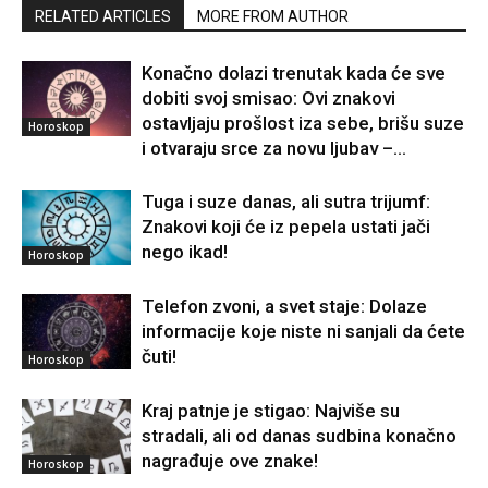
RELATED ARTICLES
MORE FROM AUTHOR
Konačno dolazi trenutak kada će sve
dobiti svoj smisao: Ovi znakovi
ostavljaju prošlost iza sebe, brišu suze
Horoskop
i otvaraju srce za novu ljubav –...
Tuga i suze danas, ali sutra trijumf:
Znakovi koji će iz pepela ustati jači
nego ikad!
Horoskop
Telefon zvoni, a svet staje: Dolaze
informacije koje niste ni sanjali da ćete
čuti!
Horoskop
Kraj patnje je stigao: Najviše su
stradali, ali od danas sudbina konačno
nagrađuje ove znake!
Horoskop