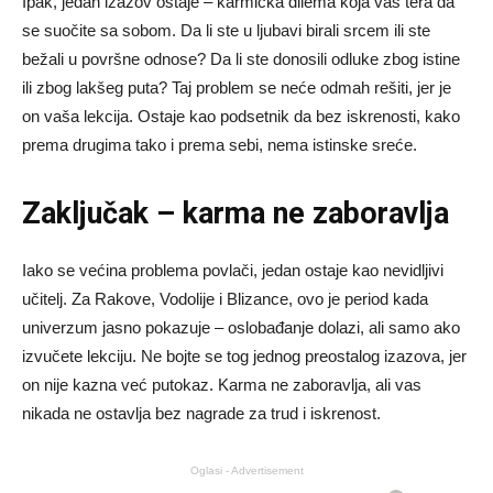
Ipak, jedan izazov ostaje – karmička dilema koja vas tera da
se suočite sa sobom. Da li ste u ljubavi birali srcem ili ste
bežali u površne odnose? Da li ste donosili odluke zbog istine
ili zbog lakšeg puta? Taj problem se neće odmah rešiti, jer je
on vaša lekcija. Ostaje kao podsetnik da bez iskrenosti, kako
prema drugima tako i prema sebi, nema istinske sreće.
Zaključak – karma ne zaboravlja
Iako se većina problema povlači, jedan ostaje kao nevidljivi
učitelj. Za Rakove, Vodolije i Blizance, ovo je period kada
univerzum jasno pokazuje – oslobađanje dolazi, ali samo ako
izvučete lekciju. Ne bojte se tog jednog preostalog izazova, jer
on nije kazna već putokaz. Karma ne zaboravlja, ali vas
nikada ne ostavlja bez nagrade za trud i iskrenost.
Oglasi - Advertisement