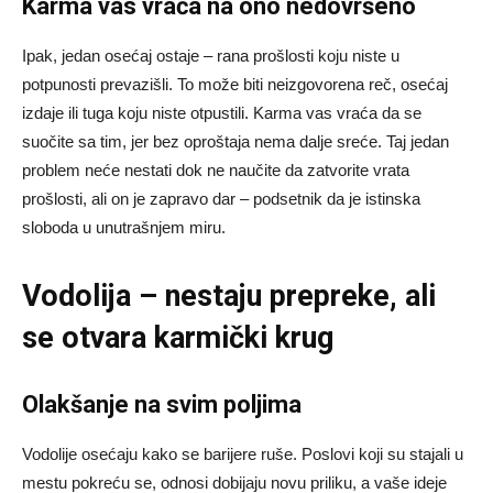
Karma vas vraća na ono nedovršeno
Ipak, jedan osećaj ostaje – rana prošlosti koju niste u
potpunosti prevazišli. To može biti neizgovorena reč, osećaj
izdaje ili tuga koju niste otpustili. Karma vas vraća da se
suočite sa tim, jer bez oproštaja nema dalje sreće. Taj jedan
problem neće nestati dok ne naučite da zatvorite vrata
prošlosti, ali on je zapravo dar – podsetnik da je istinska
sloboda u unutrašnjem miru.
Vodolija – nestaju prepreke, ali
se otvara karmički krug
Olakšanje na svim poljima
Vodolije osećaju kako se barijere ruše. Poslovi koji su stajali u
mestu pokreću se, odnosi dobijaju novu priliku, a vaše ideje