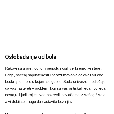
Oslobađanje od bola
Rakovi su u prethodnom periodu nosili veliki emotivni teret.
Brige, osećaj napuštenosti i nerazumevanja delovali su kao
beskrajno more u kojem se gubite. Sada univerzum odlučuje
da vas rastereti – problemi koji su vas pritiskali jedan po jedan
nestaju. Ljudi koji su vas povredili povlače se iz vašeg života,
a vi dobijate snagu da nastavite bez njih.