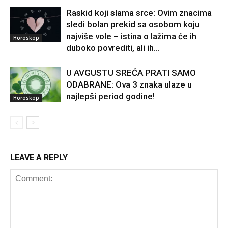
Raskid koji slama srce: Ovim znacima
sledi bolan prekid sa osobom koju
najviše vole – istina o lažima će ih
Horoskop
duboko povrediti, ali ih...
U AVGUSTU SREĆA PRATI SAMO
ODABRANE: Ova 3 znaka ulaze u
najlepši period godine!
Horoskop
LEAVE A REPLY