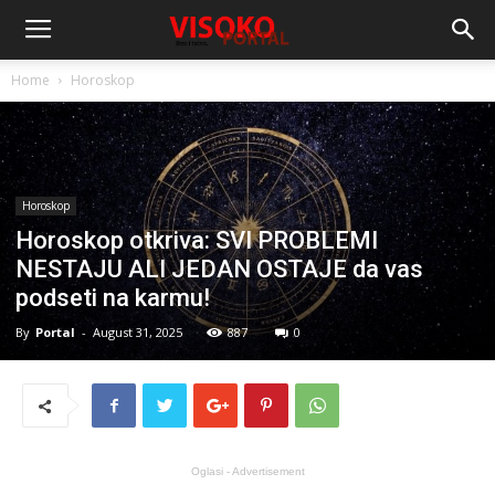
Home
Horoskop
Horoskop
Horoskop otkriva: SVI PROBLEMI
NESTAJU ALI JEDAN OSTAJE da vas
podseti na karmu!
By
Portal
-
August 31, 2025
887
0
Oglasi - Advertisement