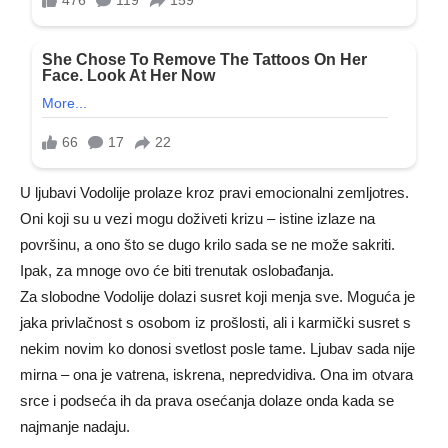
U ljubavi Vodolije prolaze kroz pravi emocionalni zemljotres.
Oni koji su u vezi mogu doživeti krizu – istine izlaze na
površinu, a ono što se dugo krilo sada se ne može sakriti.
Ipak, za mnoge ovo će biti trenutak oslobađanja.
Za slobodne Vodolije dolazi susret koji menja sve. Moguća je
jaka privlačnost s osobom iz prošlosti, ali i karmički susret s
nekim novim ko donosi svetlost posle tame. Ljubav sada nije
mirna – ona je vatrena, iskrena, nepredvidiva. Ona im otvara
srce i podseća ih da prava osećanja dolaze onda kada se
najmanje nadaju.