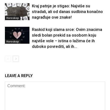
Kraj patnje je stigao: Najviše su
stradali, ali od danas sudbina konačno
nagrađuje ove znake!
Horoskop
Raskid koji slama srce: Ovim znacima
sledi bolan prekid sa osobom koju
najviše vole – istina o lažima će ih
Horoskop
duboko povrediti, ali ih...
LEAVE A REPLY