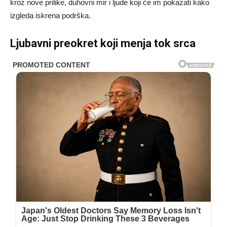
kroz nove prilike, duhovni mir i ljude koji će im pokazati kako
izgleda iskrena podrška.
Ljubavni preokret koji menja tok srca