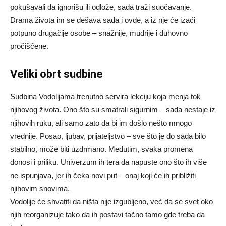
pokušavali da ignorišu ili odlože, sada traži suočavanje.
Drama života im se dešava sada i ovde, a iz nje će izaći
potpuno drugačije osobe – snažnije, mudrije i duhovno
pročišćene.
Veliki obrt sudbine
Sudbina Vodolijama trenutno servira lekciju koja menja tok
njihovog života. Ono što su smatrali sigurnim – sada nestaje iz
njihovih ruku, ali samo zato da bi im došlo nešto mnogo
vrednije. Posao, ljubav, prijateljstvo – sve što je do sada bilo
stabilno, može biti uzdrmano. Međutim, svaka promena
donosi i priliku. Univerzum ih tera da napuste ono što ih više
ne ispunjava, jer ih čeka novi put – onaj koji će ih približiti
njihovim snovima.
Vodolije će shvatiti da ništa nije izgubljeno, već da se svet oko
njih reorganizuje tako da ih postavi tačno tamo gde treba da