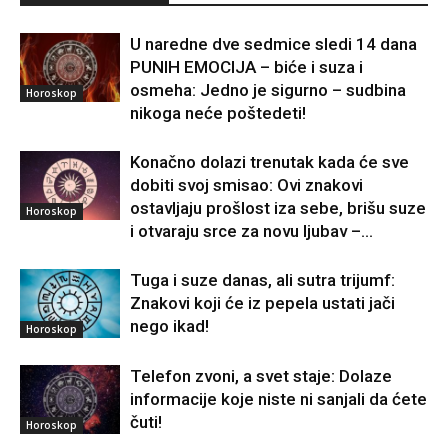
U naredne dve sedmice sledi 14 dana
PUNIH EMOCIJA – biće i suza i
osmeha: Jedno je sigurno – sudbina
Horoskop
nikoga neće poštedeti!
Konačno dolazi trenutak kada će sve
dobiti svoj smisao: Ovi znakovi
ostavljaju prošlost iza sebe, brišu suze
Horoskop
i otvaraju srce za novu ljubav –...
Tuga i suze danas, ali sutra trijumf:
Znakovi koji će iz pepela ustati jači
nego ikad!
Horoskop
Telefon zvoni, a svet staje: Dolaze
informacije koje niste ni sanjali da ćete
čuti!
Horoskop