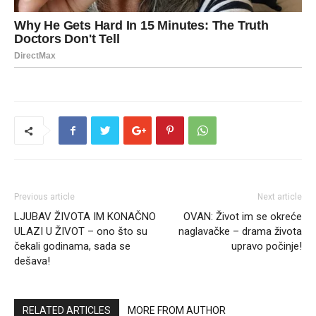
Previous article
Next article
LJUBAV ŽIVOTA IM KONAČNO
OVAN: Život im se okreće
ULAZI U ŽIVOT – ono što su
naglavačke – drama života
čekali godinama, sada se
upravo počinje!
dešava!
RELATED ARTICLES
MORE FROM AUTHOR