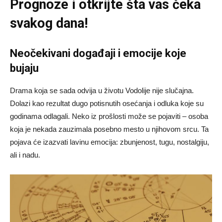
Prognoze
i otkrijte šta vas čeka
svakog dana!
Neočekivani događaji i emocije koje
bujaju
Drama koja se sada odvija u životu Vodolije nije slučajna.
Dolazi kao rezultat dugo potisnutih osećanja i odluka koje su
godinama odlagali. Neko iz prošlosti može se pojaviti – osoba
koja je nekada zauzimala posebno mesto u njihovom srcu. Ta
pojava će izazvati lavinu emocija: zbunjenost, tugu, nostalgiju,
ali i nadu.