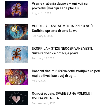
Vreme vraćanja dugova – oni koji su
povredili Škorpiju sada plaćaju...
August 11, 2025
VODOLIJA – SVE SE MENJA PREKO NOĆI:
Sudbina sprema dramu kakvu...
February 6, 2026
ŠKORPIJA – STIŽU NEOČEKIVANE VESTI:
Suze radosti će poteći, a prava...
February 15, 2026
Čarobni datum,5.5:Ova četiri zodijaka će peti
maj doživeti kao svoj drugi...
May 4, 2025
Odnosi pucaju: SVAĐE SU NA POMOLU I
OVOGA PUTA SE NE...
September 4, 2025