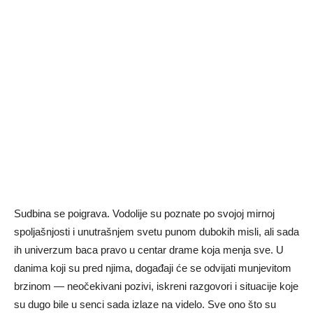
Sudbina se poigrava. Vodolije su poznate po svojoj mirnoj
spoljašnjosti i unutrašnjem svetu punom dubokih misli, ali sada
ih univerzum baca pravo u centar drame koja menja sve. U
danima koji su pred njima, događaji će se odvijati munjevitom
brzinom — neočekivani pozivi, iskreni razgovori i situacije koje
su dugo bile u senci sada izlaze na videlo. Sve ono što su