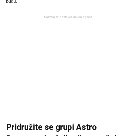
budu.
Sadržaj se nastavlja nakon oglasa
Pridružite se grupi
Astro