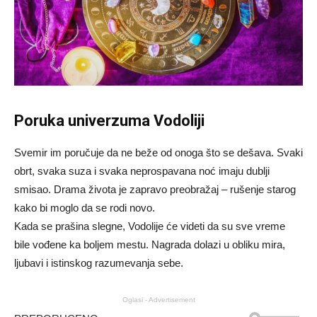
Poruka univerzuma Vodoliji
Svemir im poručuje da ne beže od onoga što se dešava. Svaki
obrt, svaka suza i svaka neprospavana noć imaju dublji
smisao. Drama života je zapravo preobražaj – rušenje starog
kako bi moglo da se rodi novo.
Kada se prašina slegne, Vodolije će videti da su sve vreme
bile vođene ka boljem mestu. Nagrada dolazi u obliku mira,
ljubavi i istinskog razumevanja sebe.
Oglasi - Advertisement