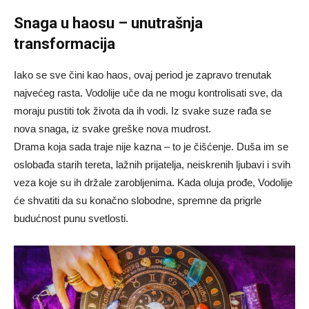
Snaga u haosu – unutrašnja
transformacija
Iako se sve čini kao haos, ovaj period je zapravo trenutak
najvećeg rasta. Vodolije uče da ne mogu kontrolisati sve, da
moraju pustiti tok života da ih vodi. Iz svake suze rađa se
nova snaga, iz svake greške nova mudrost.
Drama koja sada traje nije kazna – to je čišćenje. Duša im se
oslobađa starih tereta, lažnih prijatelja, neiskrenih ljubavi i svih
veza koje su ih držale zarobljenima. Kada oluja prođe, Vodolije
će shvatiti da su konačno slobodne, spremne da prigrle
budućnost punu svetlosti.