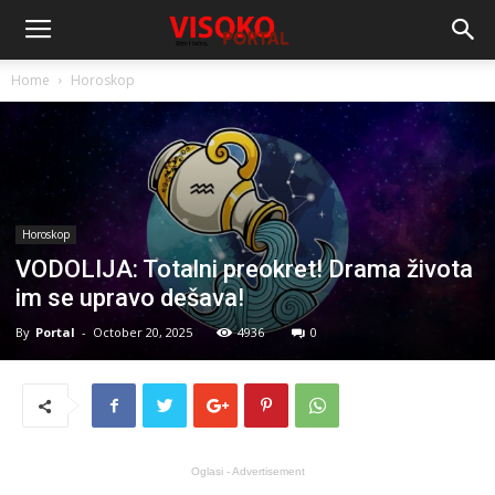
Home
Horoskop
Horoskop
VODOLIJA: Totalni preokret! Drama života
im se upravo dešava!
By
Portal
-
October 20, 2025
4936
0
Oglasi - Advertisement