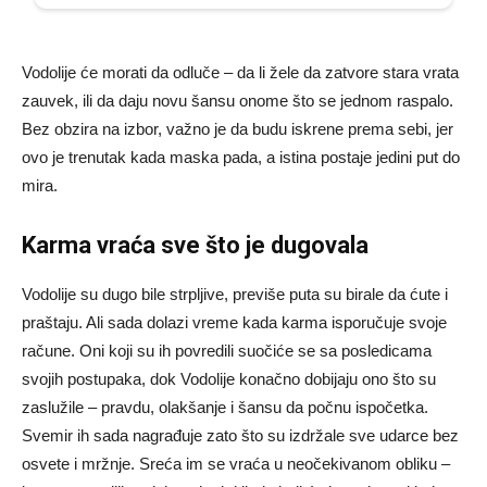
Vodolije će morati da odluče – da li žele da zatvore stara vrata
zauvek, ili da daju novu šansu onome što se jednom raspalo.
Bez obzira na izbor, važno je da budu iskrene prema sebi, jer
ovo je trenutak kada maska pada, a istina postaje jedini put do
mira.
Karma vraća sve što je dugovala
Vodolije su dugo bile strpljive, previše puta su birale da ćute i
praštaju. Ali sada dolazi vreme kada karma isporučuje svoje
račune. Oni koji su ih povredili suočiće se sa posledicama
svojih postupaka, dok Vodolije konačno dobijaju ono što su
zaslužile – pravdu, olakšanje i šansu da počnu ispočetka.
Svemir ih sada nagrađuje zato što su izdržale sve udarce bez
osvete i mržnje. Sreća im se vraća u neočekivanom obliku –